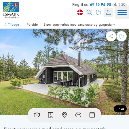
Ring til os:
69 16 95 95
(kl. 9-20)
|
Tilbage
Forside
Skønt sommerhus med sandkasse og gyngestativ
1 / 28