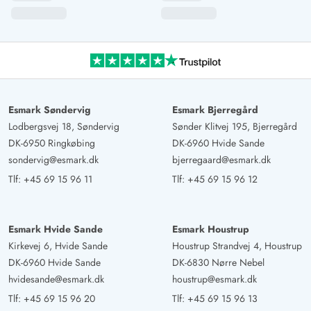
Esmark Søndervig
Esmark Bjerregård
Lodbergsvej 18, Søndervig
Sønder Klitvej 195, Bjerregård
DK-6950 Ringkøbing
DK-6960 Hvide Sande
sondervig@esmark.dk
bjerregaard@esmark.dk
Tlf:
+45 69 15 96 11
Tlf:
+45 69 15 96 12
Esmark Hvide Sande
Esmark Houstrup
Kirkevej 6, Hvide Sande
Houstrup Strandvej 4, Houstrup
DK-6960 Hvide Sande
DK-6830 Nørre Nebel
hvidesande@esmark.dk
houstrup@esmark.dk
Tlf:
+45 69 15 96 20
Tlf:
+45 69 15 96 13