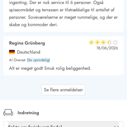
ingenting. Der er nok service til 6 personer. Også
spiseområdet og terrassen er tilstrækkelige til antallet af
personer. Soveværelserne er meget rummelige, og der er
skabe og kommoder deri.
Regina Grünberg
3.5 ud af 5
3.5 ud af 5
3.5 out of 5
18/06/2026
Deutschland
AI Oversat
(Se oprindelig)
Alt er meget godt Smuk rolig beliggenhed.
Gast
4.5 ud af 5
Se flere anmeldelser
4.5 ud af 5
4.5 out of 5
18/05/2026
Deutschland
AI Oversat
(Se oprindelig)
Feriehuset var meget rent og ordentligt. Stueområdet var
Indretning
hyggeligt indrettet, og med den meget velfungerende
ovn blev det hyggeligt varmt i huset. Sengene var gode,