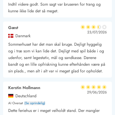
en tur langs kysten eller prøve kræfter med vandsport. Indkøb
Indtil videre godt. Som sagt var bruseren for trang og
er bekvemt placeret 3000 meter væk, så du nemt kan hente
kunne ikke lide det så meget.
friske forsyninger til din ferie.
Ud over naturskønne oplevelser byder området også på en
Gæst
3.5 ud af 5
række lokale seværdigheder, som kan tilfredsstille alles
3.5 ud af 5
3.5 out of 5
23/07/2026
Danmark
interesser. Besøg for eksempel Bork Vikingehavn og dyk ned i
Sommerhuset har det man skal bruge. Dejligt hyggelig
vikingernes fascinerende verden, eller tag en tur til
og i træ som vi kan lide det. Dejligt med spil både i og
Blåvandshuk Fyr, hvor du kan nyde en spektakulær udsigt over
udenfor, samt legestativ, mål og sandkasse. Dørene
Vesterhavet. Legoland, som kun ligger en kort køretur væk,
bandt og en lille opfriskning kunne efterhånden være på
byder på spændende oplevelser for børn og barnlige sjæle.
sin plads., men alt i alt var vi meget glad for opholdet.
Kerstin Nollmann
5 ud af 5
5 ud af 5
5 out of 5
29/06/2026
Deutschland
AI Oversat
(Se oprindelig)
Dette feriehus er i meget velholdt stand. Der mangler