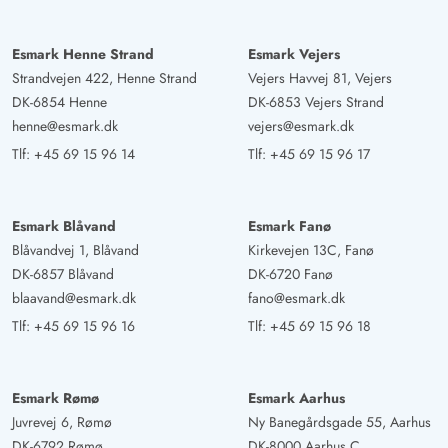
Esmark Henne Strand
Esmark Vejers
Strandvejen 422, Henne Strand
Vejers Havvej 81, Vejers
DK-6854 Henne
DK-6853 Vejers Strand
henne@esmark.dk
vejers@esmark.dk
Tlf:
+45 69 15 96 14
Tlf:
+45 69 15 96 17
Esmark Blåvand
Esmark Fanø
Blåvandvej 1, Blåvand
Kirkevejen 13C, Fanø
DK-6857 Blåvand
DK-6720 Fanø
blaavand@esmark.dk
fano@esmark.dk
Tlf:
+45 69 15 96 16
Tlf:
+45 69 15 96 18
Esmark Rømø
Esmark Aarhus
Juvrevej 6, Rømø
Ny Banegårdsgade 55, Aarhus
DK-6792 Rømø
DK-8000 Aarhus C