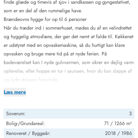
finde glæde og timevis af sjov i sandkassen og gyngestativet,
som er en del af den rummelige have.
Brændeovns hygge for op til 6 personer
Når du træder ind i sommerhuset, mødes du af en velindrettet
og hyggelig atmosfære, der gør det nemt at falde til. Køkkenet
er udstyret med en opvaskemaskine, så du hurtigt kan klare
opvasken og bruge mere tid på at nyde ferien. På
badeværelset kan I nyde gulvvarmen, som sikrer en dejlig varm
oplevelse, eller hoppe en tur i saunaen, hvor du kan slappe af
og lade stressen forsvinde.
Når mørket falder på, og I har nydt flammerne fra
Læs mere
brændeovnen, kan I krybe ind i sommerhuset i alt 3 soverum
med i alt 6 sovepladser, med henholdsvis dobbeltsenge og
Soverum:
3
køjesenge, så der er plads til hele familien eller vennegruppen.
Lækker terrasse med plads til både store og små
Bolig-/Grundareal:
71 / 1266 m²
Udemiljøet ved sommerhuset er skabt til både leg og
Renoveret /
Byggeår:
2018 /
1986