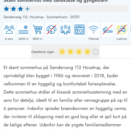
Skønt sommerhus med sandkasse og gyngestativ
Søndervang 112,
Houstrup
-
Sommerhusnr.: 30701
6
pers.
4000
m
3000
m
Fibernet
Ladning
Gæsterne siger
4 ud af 5
Et skønt sommerhus på Søndervang 112 Houstrup, der
oprindeligt blev bygget i 1986 og renoveret i 2018, byder
velkommen til en hyggelig og komfortabel ferieoplevelse.
Dette sommerhus stråler af klassisk sommerhusstemning med en
sans for detalje, ideelt til en familie eller vennegruppe på op til
6 personer. Indenfor spreder brændeovnen en hyggelig varme,
der inviterer til afslapning med en god bog eller et spil kort på
de kølige aftener. Udenfor kan de yngste familiemedlemmer