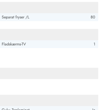
Separat fryser /L
80
Fladskærms-TV
1
Gulv: Trælaminat
Ja