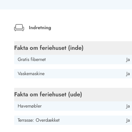
Job hos Esmark
AI Oversat
(Se oprindelig)
Huset er meget smagfuldt og kærligt indrettet. Man blive
næsten en underdrivelse ved dette fantastiske hus. Kun s
Indretning
Fakta om feriehuset (inde)
Gratis fibernet
Ja
Vaskemaskine
Ja
Fakta om feriehuset (ude)
Havemøbler
Ja
Terrasse: Overdækket
Ja