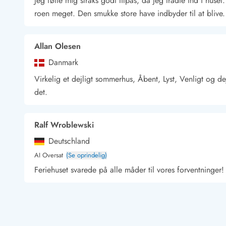
Jeg følte mig straks godt tilpas, da jeg trådte ind i huse
Kunsthåndværk og gallerier
roen meget. Den smukke store have indbyder til at blive. 
Kulinariske oplevelser
Sandskulpturfestival
Hold jul i sommerhuset
Allan Olesen
Vikingetiden i Danmark
Danmark
Virkelig et dejligt sommerhus, Åbent, Lyst, Venligt og de
det.
Kontakt Bjerregård
Kontakt Søndervig
Kontakt Houstrup
Kontakt Fanø
Kontakt, åbningstider og døgnvagt
Ralf Wroblewski
Feriehusudlejning siden 1965
Deutschland
Bæredygtighed
Gæsterne siger
AI Oversat
(Se oprindelig)
Nyhedsbrev
Feriehuset svarede på alle måder til vores forventninger! 
Sponsorater - Esmark støtter
Lejebetingelser
Tamara Olnau
Persondata- og cookiepolitik
Presse
Deutschland