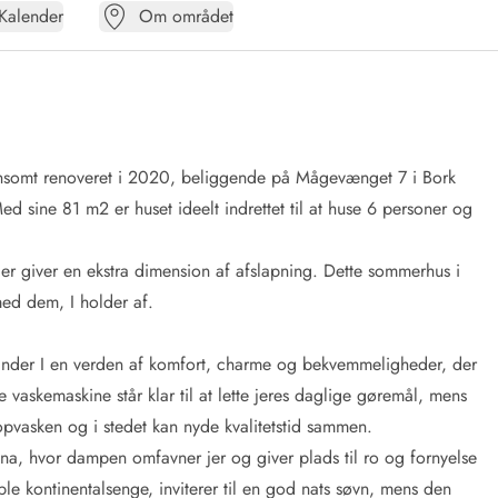
Kalender
Om området
ænsomt renoveret i 2020, beliggende på Mågevænget 7 i Bork
sine 81 m2 er huset ideelt indrettet til at huse 6 personer og
der giver en ekstra dimension af afslapning. Dette sommerhus i
ed dem, I holder af.
nder I en verden af komfort, charme og bekvemmeligheder, der
askemaskine står klar til at lette jeres daglige gøremål, mens
opvasken og i stedet kan nyde kvalitetstid sammen.
auna, hvor dampen omfavner jer og giver plads til ro og fornyelse
e kontinentalsenge, inviterer til en god nats søvn, mens den