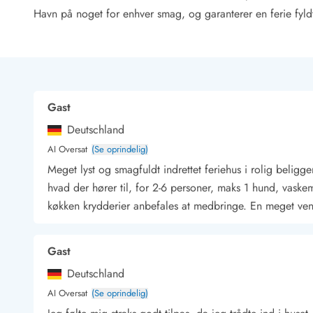
Rav - find det selv langs Vesterhavet
Havn på noget for enhver smag, og garanterer en ferie fyld
Indendørs legelande
Zoologiske haver og dyreparker
Sportsaktiviteter
Lystfiskeri på Vestkysten
Bowling
Gast
Minigolf i Vestjylland
Svømmehaller og badelande
Deutschland
Golfferie i sommerhus
AI Oversat
(Se oprindelig)
Fitness og træning
Meget lyst og smagfuldt indrettet feriehus i rolig beli
Cykelferie
hvad der hører til, for 2-6 personer, maks 1 hund, vaske
Rideskoler/Ponyridning
køkken krydderier anbefales at medbringe. En meget ven
Surfing
Vandring langs Vestkysten
Vandski for hele familien
Gast
Sejlads langs Vestkysten
Deutschland
Kulturaktiviteter
Historiske museer
AI Oversat
(Se oprindelig)
Kunstmuseer