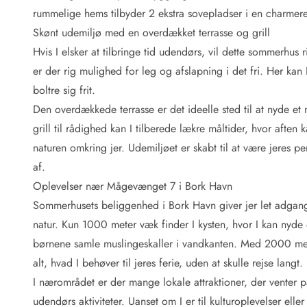
Fordele hos os
rummelige hems tilbyder 2 ekstra sovepladser i en charmeren
Esmark Rejsecurity
Skønt udemiljø med en overdækket terrasse og grill
Esmark KidsVIP
Esmark VIP: Fordele og rabataftaler
Hvis I elsker at tilbringe tid udendørs, vil dette sommerhu
Prisgaranti
er der rig mulighed for leg og afslapning i det fri. Her kan I
Ingen depositum
boltre sig frit.
Gæsteanmeldelser
Den overdækkede terrasse er det ideelle sted til at nyde et 
Gratis WiFi i ferieområdet
grill til rådighed kan I tilberede lækre måltider, hvor aften 
Rabat
naturen omkring jer. Udemiljøet er skabt til at være jeres 
We love people!
af.
Fritidsaktiviteter
Oplevelser nær Mågevænget 7 i Bork Havn
Esmark VIP partnerfordele
Sommerhusets beliggenhed i Bork Havn giver jer let adgang 
Esmark KidsVIP
natur. Kun 1000 meter væk finder I kysten, hvor I kan nyde 
LEGOLAND® rabat
børnene samle muslingeskaller i vandkanten. Med 2000 mete
Ferie med børn
alt, hvad I behøver til jeres ferie, uden at skulle rejse langt.
Ferie med hund
Ferie ved stranden
I nærområdet er der mange lokale attraktioner, der venter på
Naturoplevelser
udendørs aktiviteter. Uanset om I er til kulturoplevelser el