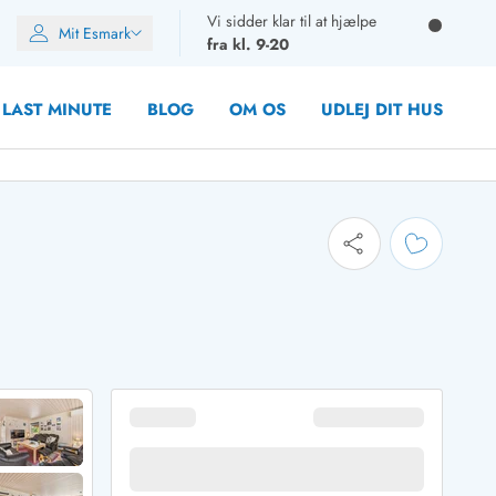
Vi sidder klar til at hjælpe
Mit Esmark
fra kl. 9-20
LAST MINUTE
BLOG
OM OS
UDLEJ DIT HUS
oner
oner
oner
rupper)
en
ien
ien
n