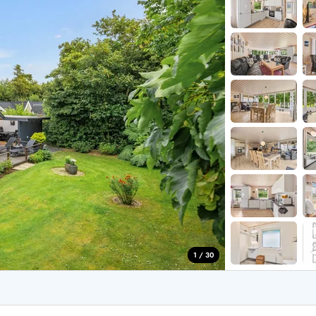
for 4 Personer
Sommerhuse i juleferien
for 6 Personer
Sommerhuse til nytår
for 8 Personer
de Sande
Sommerhuse i Søndervig
 i Henne Strand
Sommerhuse i Lodbjerg
 i Ho
Sommerhuse i Nr. Lyngv
i Houstrup
Sommerhuse på Rømø
 i Houvig
Sommerhuse i Søndervi
å Holmsland Klit
Sommerhuse i Skodbjer
 på Holmsland
Sommerhuse i Thorsmin
 i Hvide Sande
Sommerhuse i Vedersø Kl
 i Jegum
Sommerhuse i Vejers Str
 i Klegod
Sommerhuse i Vester Hu
1 / 30
e hos os