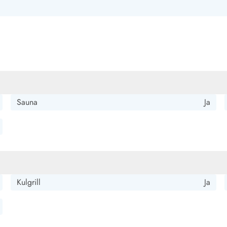
r meget personligt modtaget og der mangler intet. Billederne er
engene er meget trange for store par.
Sauna
Ja
Kulgrill
Ja