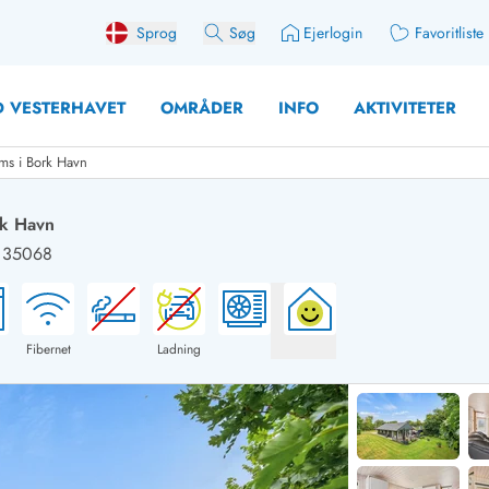
Sprog
Søg
Ejerlogin
Favoritliste
 VESTERHAVET
OMRÅDER
INFO
AKTIVITETER
ms i Bork Havn
rk Havn
: 35068
 med søndagsskift
Sommerhuse for 10 pers
med plads til fangsten
Sommerhuse for 12 Pers
med aktivitetsrum
Sommerhuse for 14 Pers
Fibernet
Ladning
med ladestation (elbil)
Store sommerhuse (for g
med brændeovn
Sommerhuse i påskeferi
erhuse
Sommerhuse i sommerfer
 med ydersæsonrabat
Sommerhuse i efterårsfer
for 2 personer
Sommerhuse i vinterferie