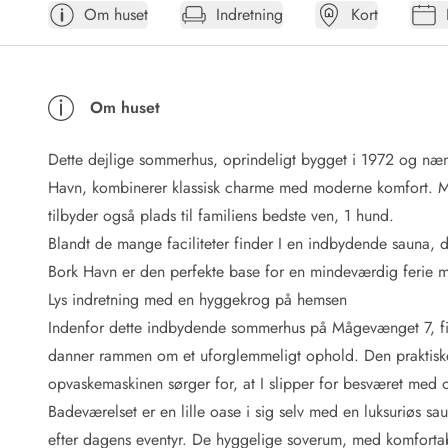
Om huset
Indretning
Kort
Afrejse
Sommerhus ABC
Booking FAQ
Forbrugsafregning (Strøm, vand...)
Om huset
Lån og lej
Pakkeliste
Dette dejlige sommerhus, oprindeligt bygget i 1972 og n
Rengøring
Gavekort
Havn, kombinerer klassisk charme med moderne komfort. Med 
Book tidligt
tilbyder også plads til familiens bedste ven, 1 hund.
Lejebetingelser
Blandt de mange faciliteter finder I en indbydende sauna, 
Info
Bork Havn er den perfekte base for en mindeværdig ferie m
Vejret i Danmark
Lys indretning med en hyggekrog på hemsen
Sæsontider
Indenfor dette indbydende sommerhus på Mågevænget 7, fi
Baderegler
Naturbeskyttelse
danner rammen om et uforglemmeligt ophold. Den praktiske v
Webcam
opvaskemaskinen sørger for, at I slipper for besværet med 
Fotokonkurrence
Badeværelset er en lille oase i sig selv med en luksuriøs s
Kort
efter dagens eventyr. De hyggelige soverum, med komfortabl