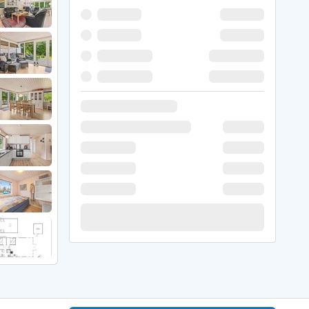
 Hede
ig
g
ge
de
it
and
sby