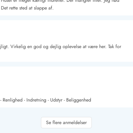
t. Huset er meget kærligt indrettet. Der mangler intet. Jeg nød
Det rette sted at slappe af.
jligt. Virkelig en god og dejlig oplevelse at være her. Tak for
Kontakt Blåvand
Kontakt Vejers
Kontakt Henne
Kontakt Rømø
Kontakt
- Renlighed - Indretning - Udstyr - Beliggenhed
Se flere anmeldelser