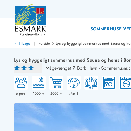
SOMMERHUSE VED
|
Tilbage
Forside
Lys og hyggeligt sommerhus med Sauna og he
Last Minute
Last minute
Lys og hyggeligt sommerhus med Sauna og hems i Bo
Nyheder
Mågevænget 7,
Bork Havn
-
Sommerhusnr.
Nyheder hos Esmark
Med swimmingpool
Sommerhuse med hund
Nyrenoverede sommerhuse
Sommerhuse
Sommerhuse med slutrengøring inklusive
Sommerhuse 
Sommerhuse tæt ved vandet
Sommerhuse 
6
pers.
1000
m
2000
m
Max 1
Sommerhuse med internet
Sommerhuse 
Nybyggede sommerhuse
Feriehuse 
Sommerhuse med sauna
Luksussomm
Røgfrie/ikke-ryger sommerhuse
Sommerhuse
Sommerhuse med udsigt
Sommerhuse 