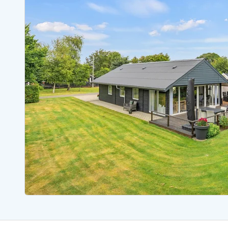
Sommerhuse med spa
Sommerhuse 
Sommerhuse med fredagsskift
Sommerhuse 
Sommerhuse med lørdagsskift
Sommerhuse 
Sommerhuse i Bjerregård
Sommerhuse i Blåvand
Sommerhuse i Hvi
Sommerhuse i Årgab
Sommerhuse
Sommerhuse i Arrild
Sommerhuse
Sommerhuse i Bjerregård
Sommerhuse 
Sommerhuse i Blåvand
Sommerhuse
Sommerhuse i Bork Havn
Sommerhus p
Sommerhuse i Fjand
Sommerhuse
Sommerhuse på Fanø
Sommerhuse
Sommerhuse i Grærup Strand
Sommerhuse
Sommerhuse i Haurvig
Sommerhuse
Esmark Rejsecurity
Esmark KidsVIP
Esmark VIP partnerfordele
Fordel
Praktiske informationer
Åbningstider og døgnvagt
Ankomst