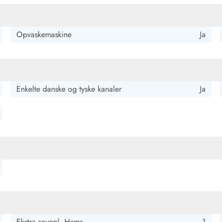
Opvaskemaskine
Ja
Enkelte danske og tyske kanaler
Ja
Ekstra sovepl. Hems
1