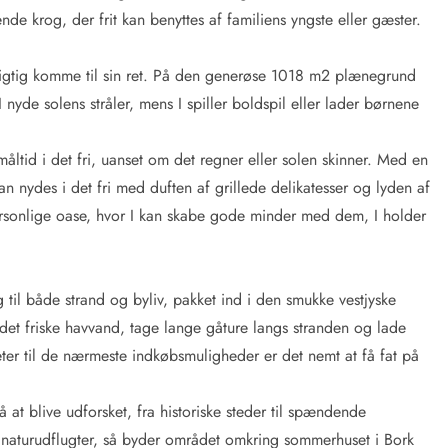
de krog, der frit kan benyttes af familiens yngste eller gæster.
s rigtig komme til sin ret. På den generøse 1018 m2 plænegrund
 nyde solens stråler, mens I spiller boldspil eller lader børnene
måltid i det fri, uanset om det regner eller solen skinner. Med en
kan nydes i det fri med duften af grillede delikatesser og lyden af
personlige oase, hvor I kan skabe gode minder med dem, I holder
til både strand og byliv, pakket ind i den smukke vestjyske
det friske havvand, tage lange gåture langs stranden og lade
r til de nærmeste indkøbsmuligheder er det nemt at få fat på
 at blive udforsket, fra historiske steder til spændende
ler naturudflugter, så byder området omkring sommerhuset i Bork