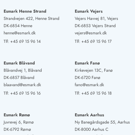
Esmark Henne Strand
Esmark Vejers
Strandvejen 422, Henne Strand
Vejers Havvej 81, Vejers
DK-6854 Henne
DK-6853 Vejers Strand
henne@esmark.dk
vejers@esmark.dk
Tlf:
+45 69 15 96 14
Tlf:
+45 69 15 96 17
Esmark Blåvand
Esmark Fanø
Blåvandvej 1, Blåvand
Kirkevejen 13C, Fanø
DK-6857 Blåvand
DK-6720 Fanø
blaavand@esmark.dk
fano@esmark.dk
Tlf:
+45 69 15 96 16
Tlf:
+45 69 15 96 18
Esmark Rømø
Esmark Aarhus
Juvrevej 6, Rømø
Ny Banegårdsgade 55, Aarhus
DK-6792 Rømø
DK-8000 Aarhus C