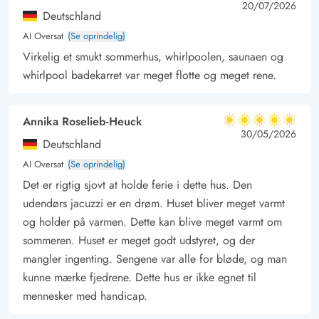
5 ud af 5
5 out of 5
20/07/2026
Deutschland
AI Oversat
(Se oprindelig)
Virkelig et smukt sommerhus, whirlpoolen, saunaen og
whirlpool badekarret var meget flotte og meget rene.
Annika Roselieb-Heuck
5 ud af 5
5 ud af 5
5 out of 5
30/05/2026
Deutschland
AI Oversat
(Se oprindelig)
Det er rigtig sjovt at holde ferie i dette hus. Den
udendørs jacuzzi er en drøm. Huset bliver meget varmt
og holder på varmen. Dette kan blive meget varmt om
sommeren. Huset er meget godt udstyret, og der
mangler ingenting. Sengene var alle for bløde, og man
kunne mærke fjedrene. Dette hus er ikke egnet til
mennesker med handicap.