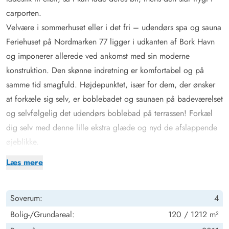
carporten.
Velvære i sommerhuset eller i det fri – udendørs spa og sauna
Feriehuset på Nordmarken 77 ligger i udkanten af Bork Havn
og​​ imponerer allerede ved ankomst med sin moderne
konstruktion. Den skønne indretning er komfortabel og på
samme tid smagfuld. Højdepunktet, især for dem, der ønsker
at forkæle sig selv, er boblebadet og saunaen på badeværelset
og selvfølgelig det udendørs boblebad på terrassen! Forkæl
dig selv med denne lille ekstra glæde og nyd de afslappende
øjeblikke.
Samlet set kan dette feriehus rumme op til 8 personer. 2
Læs mere
badeværelser og i alt 4 soveværelser står til jeres rådighed.
Dette sommerhus er både perfekt til en ferie med dine venner
Soverum:
4
eller familie
Takket være den gode indretning vil alle finde et roligt sted og
Bolig-/Grundareal:
120 / 1212 m²
stikke næsen i en spændende bog eller bare tage en pause.