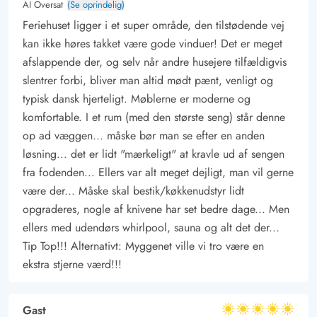
AI Oversat
(Se oprindelig)
at tilpasse jeres dag efter behov og ønsker. I Bork Havn er der
Feriehuset ligger i et super område, den tilstødende vej
nok udflugtsmål og masser af variation, hvis det ønskes.
kan ikke høres takket være gode vinduer! Det er meget
Byens hjerte er den hyggelige havn, hvor I kan finde både
afslappende der, og selv når andre husejere tilfældigvis
caféer, restauranter og små butikker, der tilsammen skaber en
slentrer forbi, bliver man altid mødt pænt, venligt og
charmerende atmosfære. Fjorden er et ægte eldorado for
typisk dansk hjerteligt. Møblerne er moderne og
komfortable. I et rum (med den største seng) står denne
vandsportsentusiaster; her kan I både svømme, windsurfe,
op ad væggen... måske bør man se efter en anden
kitesurfe eller prøve stand-up-paddling. Da fjorden ikke er
løsning... det er lidt "mærkeligt" at kravle ud af sengen
særlig dyb, er det intet problem at være nybegynder i
fra fodenden... Ellers var alt meget dejligt, man vil gerne
vandaktiviteterne, hvilket gør det til et perfekt sted for både
være der... Måske skal bestik/køkkenudstyr lidt
erfarne vandsportsudøvere og dem, der bare ønsker at lære
opgraderes, nogle af knivene har set bedre dage... Men
noget nyt.
ellers med udendørs whirlpool, sauna og alt det der...
Tip Top!!! Alternativt: Myggenet ville vi tro være en
ekstra stjerne værd!!!
Gast
5 ud af 5