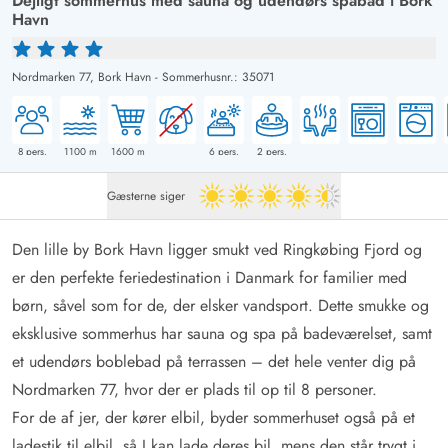
Dejligt sommerhus med sauna og udendørs spabad i Bork
Havn
Nordmarken 77,
Bork Havn
-
Sommerhusnr.: 35071
8
pers.
1100
m
1600
m
6
pers.
2
pers.
Gæsterne siger
4.5 ud af 5
Den lille by Bork Havn ligger smukt ved Ringkøbing Fjord og
er den perfekte feriedestination i Danmark for familier med
børn, såvel som for de, der elsker vandsport. Dette smukke og
eksklusive sommerhus har sauna og spa på badeværelset, samt
et udendørs boblebad på terrassen – det hele venter dig på
Nordmarken 77, hvor der er plads til op til 8 personer.
For de af jer, der kører elbil, byder sommerhuset også på et
ladestik til elbil, så I kan lade deres bil, mens den står trygt i