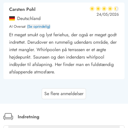
Carsten Pohl
4.5 ud af 5
4.5 ud af 5
4.5 out of 5
24/05/2026
Deutschland
AI Oversat
(Se oprindelig)
Et meget smukt og lyst feriehus, der også er meget godt
indrettet. Derudover en rummelig udendørs område, der
intet mangler. Whirlpoolen på terrassen er et ægte
højdepunkt. Saunaen og den indendørs whirlpool
indbyder til afslapning. Her finder man en fuldstændig
afslappende atmosfære.
Nicole Henke
4.5 ud af 5
Se flere anmeldelser
4.5 ud af 5
4.5 out of 5
11/05/2026
Deutschland
AI Oversat
(Se oprindelig)
Meget lyst og venligt feriehus med god udstyr og
Indretning
indretning. Her mangler der intet. Højdepunkter er