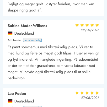
genopleves og dagens mindeværdige øjeblikke deles i det
Dejligt og meget godt udstyret feriehus, hvor man kan
hyggelige selskab.
slappe rigtig godt af.
Aktiv og afslappende ferie i Bork Havn
Bork Havn er et ideelt ferieområde for familier og
Sabine Mader-Wilkens
5 ud af 5
vandsportsentusiaster. Her kan I deltage i kurser inden for
5 ud af 5
5 out of 5
22/07/2026
Deutschland
windsurfing og kitesurfing, takket være de perfekte vind- og
AI Oversat
(Se oprindelig)
vandforhold. Den korte afstand på 900 meter fra sommerhuset
Et pænt sommerhus med tilstrækkelig plads. Vi var to
til stranden gør det nemt at komme ud på bølgerne og nyde
med hund og følte os meget godt tilpas. Huset er venligt
vandsportens glæder.
og lyst indrettet. Vi manglede ingenting. På udeområdet
Området er også kendt for sin charmerende lille havn, hvor I
er der en flot stor græsplæne, som vores labrador nød
kan tage en pause og nyde en lækker softice, mens I ser
meget. Vi havde også tilstrækkelig plads til at spille
bådene glide ind og ud. Havnen emmer af en rolig atmosfære,
badminton.
der indbyder til afslapning.
For daglige fornødenheder er der kun 2000 meter til
Lee Foden
nærmeste indkøbsmuligheder, hvilket gør det let at handle ind.
5 ud af 5
5 ud af 5
5 out of 5
27/06/2026
Deutschland
Bork Havn byder på et perfekt miks af aktiv ferie og