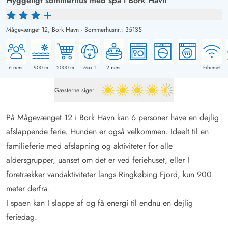
Hyggeligt sommerhus med spa i Bork Havn
Mågevænget 12,
Bork Havn
-
Sommerhusnr.: 35135
6
pers.
900
m
2000
m
Max 1
2
pers.
Fibernet
Gæsterne siger
4.5 ud af 5
På Mågevænget 12 i Bork Havn kan 6 personer have en dejlig
afslappende ferie. Hunden er også velkommen. Ideelt til en
familieferie med afslapning og aktiviteter for alle
aldersgrupper, uanset om det er ved feriehuset, eller I
foretrækker vandaktiviteter langs Ringkøbing Fjord, kun 900
meter derfra.
I spaen kan I slappe af og få energi til endnu en dejlig
feriedag.