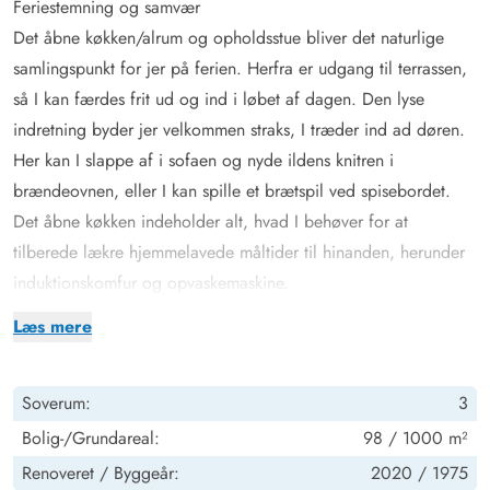
Feriestemning og samvær
Det åbne køkken/alrum og opholdsstue bliver det naturlige
samlingspunkt for jer på ferien. Herfra er udgang til terrassen,
så I kan færdes frit ud og ind i løbet af dagen. Den lyse
indretning byder jer velkommen straks, I træder ind ad døren.
Her kan I slappe af i sofaen og nyde ildens knitren i
brændeovnen, eller I kan spille et brætspil ved spisebordet.
Det åbne køkken indeholder alt, hvad I behøver for at
tilberede lækre hjemmelavede måltider til hinanden, herunder
induktionskomfur og opvaskemaskine.
Feriehuset har en energibesparende varmepumpe, som hurtigt
Læs mere
og effektivt sørger for et behageligt indeklima og en god
temperatur. Der er også vaskemaskine og tørretumbler til jeres
Soverum:
3
rådighed, så I kan opfriske garderoben eller håndklæderne
under jeres ophold.
Bolig-/Grundareal:
98 / 1000 m²
Indretningen tilbyder tre soverum – én med en dobbeltseng og
Renoveret /
Byggeår:
2020 /
1975