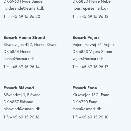
DK-6960 Hvide Sande
DK-6830 Nørre Nebel
hvidesande@esmark.dk
houstrup@esmark.dk
Tlf:
+45 69 15 96 20
Tlf:
+45 69 15 96 13
Esmark Henne Strand
Esmark Vejers
Strandvejen 422, Henne Strand
Vejers Havvej 81, Vejers
DK-6854 Henne
DK-6853 Vejers Strand
henne@esmark.dk
vejers@esmark.dk
Tlf:
+45 69 15 96 14
Tlf:
+45 69 15 96 17
Esmark Blåvand
Esmark Fanø
Blåvandvej 1, Blåvand
Kirkevejen 13C, Fanø
DK-6857 Blåvand
DK-6720 Fanø
blaavand@esmark.dk
fano@esmark.dk
Tlf:
+45 69 15 96 16
Tlf:
+45 69 15 96 18