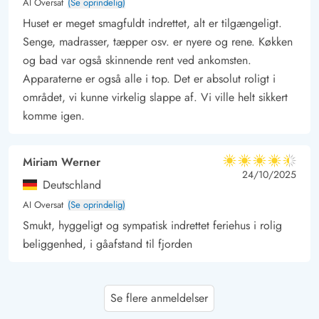
AI Oversat
(Se oprindelig)
afslappende stunder, hvor I kan skabe minder som både
Huset er meget smagfuldt indrettet, alt er tilgængeligt.
omfatter adrenalinsuset fra vandsportens glæder og fredfyldte
Senge, madrasser, tæpper osv. er nyere og rene. Køkken
stunder ved havnen.
og bad var også skinnende rent ved ankomsten.
Apparaterne er også alle i top. Det er absolut roligt i
området, vi kunne virkelig slappe af. Vi ville helt sikkert
komme igen.
Miriam Werner
4.5 ud af 5
4.5 ud af 5
4.5 out of 5
24/10/2025
Deutschland
AI Oversat
(Se oprindelig)
Smukt, hyggeligt og sympatisk indrettet feriehus i rolig
beliggenhed, i gåafstand til fjorden
Harald Niklasdotter
5 ud af 5
Se flere anmeldelser
5 ud af 5
5 out of 5
12/09/2025
Deutschland