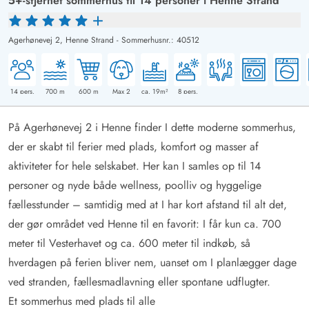
5+-stjernet sommerhus til 14 personer i Henne Strand
Agerhønevej 2,
Henne Strand
-
Sommerhusnr.: 40512
14
pers.
700
m
600
m
Max 2
ca. 19m²
8
pers.
På Agerhønevej 2 i Henne finder I dette moderne sommerhus,
der er skabt til ferier med plads, komfort og masser af
aktiviteter for hele selskabet. Her kan I samles op til 14
personer og nyde både wellness, poolliv og hyggelige
fællesstunder – samtidig med at I har kort afstand til alt det,
der gør området ved Henne til en favorit: I får kun ca. 700
meter til Vesterhavet og ca. 600 meter til indkøb, så
hverdagen på ferien bliver nem, uanset om I planlægger dage
ved stranden, fællesmadlavning eller spontane udflugter.
Et sommerhus med plads til alle