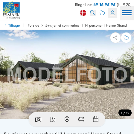
Ring til os:
69 16 95 95
(kl. 9-20)
|
Tilbage
Forside
5+-stjernet sommerhus til 14 personer i Henne Strand
1 / 12