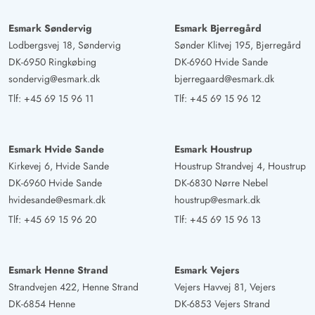
Esmark Søndervig
Esmark Bjerregård
Lodbergsvej 18, Søndervig
Sønder Klitvej 195, Bjerregård
DK-6950 Ringkøbing
DK-6960 Hvide Sande
sondervig@esmark.dk
bjerregaard@esmark.dk
Tlf:
+45 69 15 96 11
Tlf:
+45 69 15 96 12
Esmark Hvide Sande
Esmark Houstrup
Kirkevej 6, Hvide Sande
Houstrup Strandvej 4, Houstrup
DK-6960 Hvide Sande
DK-6830 Nørre Nebel
hvidesande@esmark.dk
houstrup@esmark.dk
Tlf:
+45 69 15 96 20
Tlf:
+45 69 15 96 13
Esmark Henne Strand
Esmark Vejers
Strandvejen 422, Henne Strand
Vejers Havvej 81, Vejers
DK-6854 Henne
DK-6853 Vejers Strand