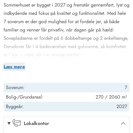
Sommerhuset er bygget i 2027 og fremstår gennemført, lyst og
indbydende med fokus på kvalitet og funktionalitet. Med hele
7 soverum er der god mulighed for at fordele jer, så både
familier og venner får privatliv, når dagen går på hæld:
Sovepladserne er fordelt på 6 dobbeltsenge og 2 enkeltsenge,
Derudover får I 4 badeværelser med gulvvarme, så komforten
er i top – også når I er mange samlet.
Pool, wellness og aktivitetsrum
Læs mere
I kan starte dagen med en tur i den 19 m² store pool, hvor
svømmetræneren giver jer mulighed for både motion og leg –
Soverum:
7
uanset niveau. Når I vil skrue op for afslapningen, kan I skifte
tempo i saunaen eller tage en tur i udespaen, og på varme
Bolig-/Grundareal:
270 / 2060 m²
dage er udebruseren en lækker detalje efter strand, pool eller
Byggeår:
2027
træning.
Når der skal dystes og grines, står aktivitetshuset klar med
Lokalkontor
billard pool og bordtennis, så aftenerne kan fyldes med