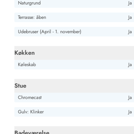
Naturgrund
Ja
Kunsthåndværk og gallerier
Kulinariske oplevelser
Terrasse: åben
Ja
Sandskulpturfestival
Hold jul i sommerhuset
Udebruser (April - 1. november)
Ja
Vikingetiden i Danmark
Køkken
Kontakt Bjerregård
Kontakt Søndervig
Kontakt Houstrup
Kontakt Fanø
Køleskab
Ja
Kontakt, åbningstider og døgnvagt
Feriehusudlejning siden 1965
Bæredygtighed
Stue
Gæsterne siger
Chromecast
Ja
Nyhedsbrev
Sponsorater - Esmark støtter
Gulv: Klinker
Ja
Lejebetingelser
Persondata- og cookiepolitik
Presse
Badeværelse