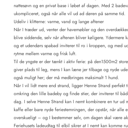
Fordele hos os
nattesøvn og en privat base i løbet af dagen. Med 2 badevæ
Esmark Rejsecurity
ukompliceret, også når alle vil ud ad døren på samme tid.
Esmark KidsVIP
Esmark VIP: Fordele og rabataftaler
Udeliv i klitterne: varme, vand og lange aftener
Prisgaranti
Når I træder ud, venter der havemøbler og den overdækkede t
Ingen depositum
blive siddende, selv når aftenen bliver køligere. Ydermere
Gæsteanmeldelser
og et udendørs spabad inviterer til ro i kroppen, og med u
Gratis WiFi i ferieområdet
rytme mellem varme og frisk luft.
Rabat
Til de yngste er der tænkt i aktiv ferie: på den1500m2 sto
We love people!
giver plads til leg, mens I kan læne jer tilbage og nyde ude
Fritidsaktiviteter
også muligt her; der må medbringes maksimalt 1 hund.
Esmark VIP partnerfordele
Når I vil lidt mere end strand, ligger Henne Strand perfekt 
Esmark KidsVIP
omkring den lille badeby og finde stier, der inviterer til båd
LEGOLAND® rabat
dag. I selve Henne Strand kan I nemt kombinere en tur ud m
Ferie med børn
kaffe eller bare nyde feriestemningen, der opstår, når alle e
Ferie med hund
Ferie ved stranden
overskueligt – og I bestemmer selv, om dagen skal være akti
Naturoplevelser
Feriehusets ladeudtag til elbil sikrer at I nemt kan komme 