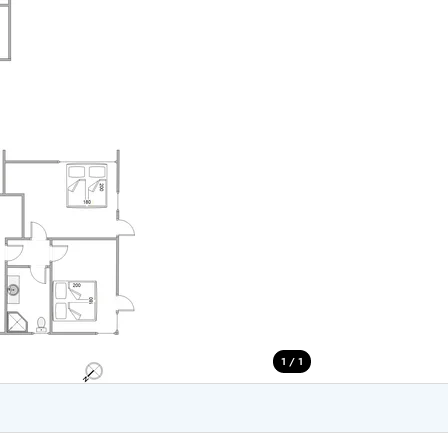
for 4 Personer
Sommerhuse i juleferien
for 6 Personer
Sommerhuse til nytår
for 8 Personer
de Sande
Sommerhuse i Søndervig
 i Henne Strand
Sommerhuse i Lodbjerg
 i Ho
Sommerhuse i Nr. Lyngv
i Houstrup
Sommerhuse på Rømø
 i Houvig
Sommerhuse i Søndervi
å Holmsland Klit
Sommerhuse i Skodbjer
 på Holmsland
Sommerhuse i Thorsmin
 i Hvide Sande
Sommerhuse i Vedersø Kl
 i Jegum
Sommerhuse i Vejers Str
 i Klegod
Sommerhuse i Vester Hu
1 / 1
e hos os