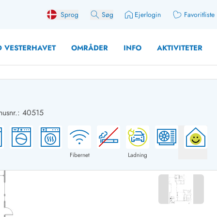
Sprog
Søg
Ejerlogin
Favoritliste
 VESTERHAVET
OMRÅDER
INFO
AKTIVITETER
usnr.: 40515
 med søndagsskift
Sommerhuse for 10 pers
med plads til fangsten
Sommerhuse for 12 Pers
med aktivitetsrum
Sommerhuse for 14 Pers
Fibernet
Ladning
med ladestation (elbil)
Store sommerhuse (for g
med brændeovn
Sommerhuse i påskeferi
erhuse
Sommerhuse i sommerfer
 med ydersæsonrabat
Sommerhuse i efterårsfer
for 2 personer
Sommerhuse i vinterferie