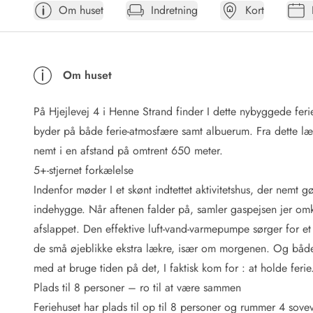
Om huset
Indretning
Kort
Afrejse
Sommerhus ABC
Booking FAQ
Forbrugsafregning (Strøm, vand...)
Om huset
Lån og lej
Pakkeliste
På Hjejlevej 4 i Henne Strand finder I dette nybyggede feri
Rengøring
Gavekort
byder på både ferie-atmosfære samt albuerum. Fra dette læk
Book tidligt
nemt i en afstand på omtrent 650 meter.
Lejebetingelser
5+-stjernet forkælelse
Info
Indenfor møder I et skønt indtettet aktivitetshus, der nemt gø
Vejret i Danmark
indehygge. Når aftenen falder på, samler gaspejsen jer o
Sæsontider
afslappet. Den effektive luft-vand-varmepumpe sørger for 
Baderegler
Naturbeskyttelse
de små øjeblikke ekstra lækre, især om morgenen. Og både
Webcam
med at bruge tiden på det, I faktisk kom for : at holde feri
Fotokonkurrence
Plads til 8 personer – ro til at være sammen
Kort
Feriehuset har plads til op til 8 personer og rummer 4 sovev