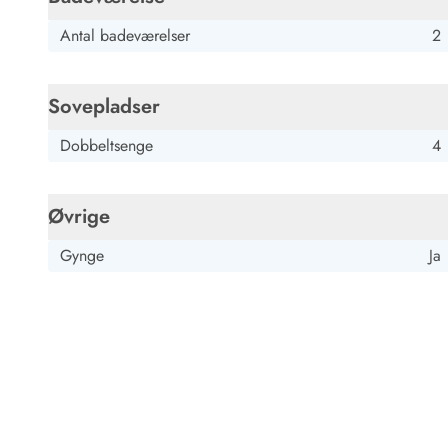
Job hos Esmark
Antal badeværelser
2
Sovepladser
Dobbeltsenge
4
Øvrige
Gynge
Ja