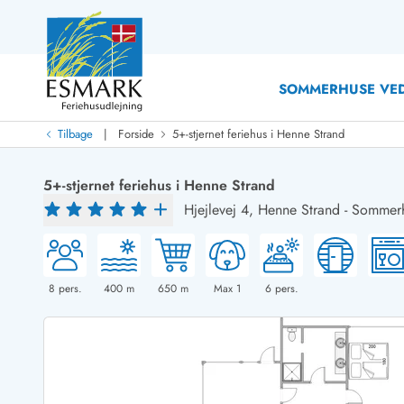
SOMMERHUSE VED
|
Tilbage
Forside
5+-stjernet feriehus i Henne Strand
Last Minute
Last minute
5+-stjernet feriehus i Henne Strand
Nyheder
Hjejlevej 4,
Henne Strand
-
Sommerh
Nyheder hos Esmark
Med swimmingpool
Sommerhuse med hund
Nyrenoverede sommerhuse
Sommerhuse
Sommerhuse med slutrengøring inklusive
Sommerhuse 
Sommerhuse tæt ved vandet
Sommerhuse 
8
pers.
400
m
650
m
Max 1
6
pers.
Sommerhuse med internet
Sommerhuse 
Nybyggede sommerhuse
Feriehuse 
Sommerhuse med sauna
Luksussomm
Røgfrie/ikke-ryger sommerhuse
Sommerhuse
Sommerhuse med udsigt
Sommerhuse 