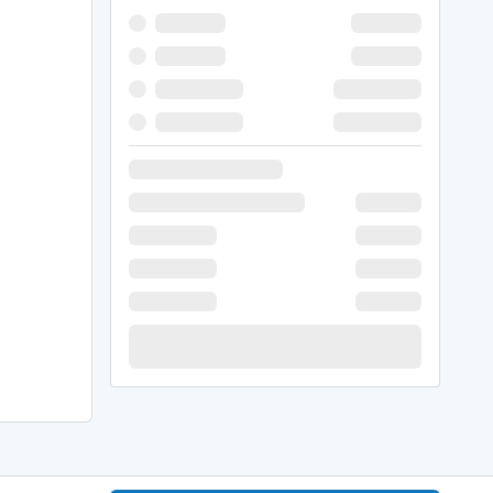
 Hede
ig
g
ge
de
it
and
sby