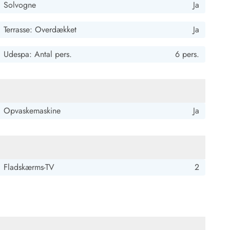
Solvogne
Ja
Terrasse: Overdækket
Ja
Udespa: Antal pers.
6 pers.
 Hvide Sande
Baglandet
Opvaskemaskine
Ja
Fladskærms-TV
2