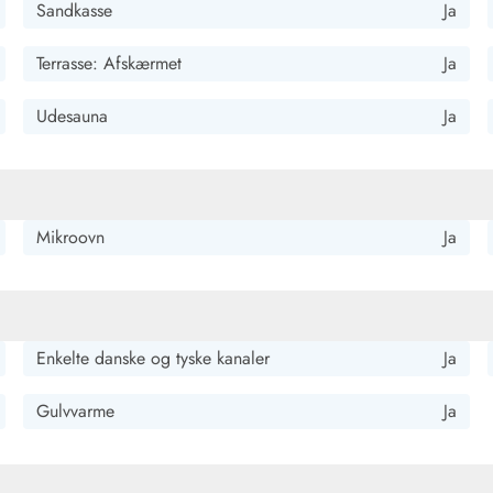
Sandkasse
Ja
Terrasse: Afskærmet
Ja
Udesauna
Ja
Kontakt Blåvand
Kontakt Vejers
Kontakt Henne
Kontakt Rømø
Kontakt
Mikroovn
Ja
Enkelte danske og tyske kanaler
Ja
Gulvvarme
Ja