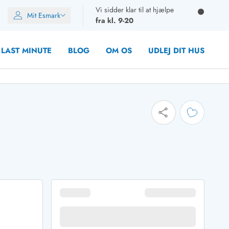
Vi sidder klar til at hjælpe
Mit Esmark
fra kl. 9-20
LAST MINUTE
BLOG
OM OS
UDLEJ DIT HUS
oner
oner
oner
rupper)
en
ien
ien
n