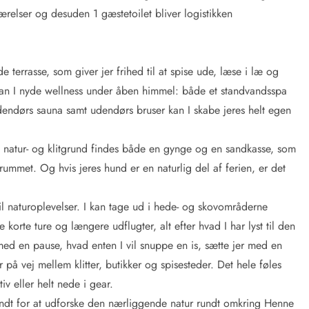
relser og desuden 1 gæstetoilet bliver logistikken
errasse, som giver jer frihed til at spise ude, læse i læ og
 kan I nyde wellness under åben himmel: både et standvandsspa
dendørs sauna samt udendørs bruser kan I skabe jeres helt egen
re natur- og klitgrund findes både en gynge og en sandkasse, som
rummet. Og hvis jeres hund er en naturlig del af ferien, er det
til naturoplevelser. I kan tage ud i hede- og skovområderne
e korte ture og længere udflugter, alt efter hvad I har lyst til den
ed en pause, hvad enten I vil snuppe en is, sætte jer med en
r på vej mellem klitter, butikker og spisesteder. Det hele føles
v eller helt nede i gear.
rundt for at udforske den nærliggende natur rundt omkring Henne