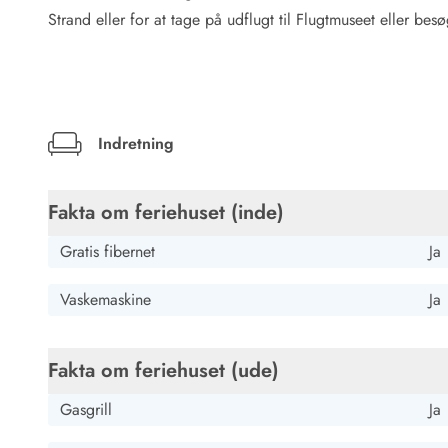
Rav - find det selv langs Vesterhavet
Strand eller for at tage på udflugt til Flugtmuseet eller be
Indendørs legelande
Zoologiske haver og dyreparker
Sportsaktiviteter
Lystfiskeri på Vestkysten
Bowling
Indretning
Minigolf i Vestjylland
Svømmehaller og badelande
Golfferie i sommerhus
Fakta om feriehuset (inde)
Fitness og træning
Cykelferie
Gratis fibernet
Ja
Rideskoler/Ponyridning
Surfing
Vaskemaskine
Ja
Vandring langs Vestkysten
Vandski for hele familien
Fakta om feriehuset (ude)
Sejlads langs Vestkysten
Kulturaktiviteter
Gasgrill
Ja
Historiske museer
Kunstmuseer