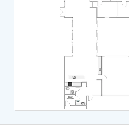
Sommerhuse med spa
Sommerhuse 
Sommerhuse med fredagsskift
Sommerhuse 
Sommerhuse med lørdagsskift
Sommerhuse 
Sommerhuse i Bjerregård
Sommerhuse i Blåvand
Sommerhuse i Hvi
Sommerhuse i Årgab
Sommerhuse
Sommerhuse i Arrild
Sommerhuse
Sommerhuse i Bjerregård
Sommerhuse 
Sommerhuse i Blåvand
Sommerhuse
Sommerhuse i Bork Havn
Sommerhus p
Sommerhuse i Fjand
Sommerhuse
Sommerhuse på Fanø
Sommerhuse
Sommerhuse i Grærup Strand
Sommerhuse
Sommerhuse i Haurvig
Sommerhuse
Esmark Rejsecurity
Esmark KidsVIP
Esmark VIP partnerfordele
Fordel
Praktiske informationer
Åbningstider og døgnvagt
Ankomst