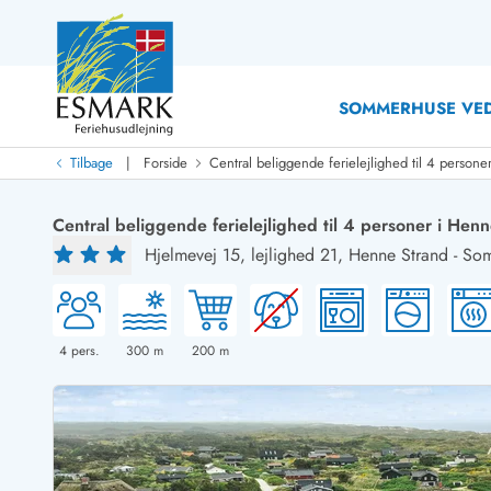
SOMMERHUSE VED
|
Tilbage
Forside
Central beliggende ferielejlighed til 4 persone
Last Minute
Last minute
Central beliggende ferielejlighed til 4 personer i Hen
Nyheder
Hjelmevej 15, lejlighed 21,
Henne Strand
-
Som
Nyheder hos Esmark
Med swimmingpool
Sommerhuse med hund
Nyrenoverede sommerhuse
Sommerhuse
Sommerhuse med slutrengøring inklusive
Sommerhuse 
Sommerhuse tæt ved vandet
Sommerhuse 
4
pers.
300
m
200
m
Sommerhuse med internet
Sommerhuse 
Nybyggede sommerhuse
Feriehuse 
Sommerhuse med sauna
Luksussomm
Røgfrie/ikke-ryger sommerhuse
Sommerhuse
Sommerhuse med udsigt
Sommerhuse 