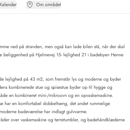
Kalender
Om området
komme ned på stranden, men også kan lade bilen stå, når der skal
le beliggenhed på Hjelmevej 15- lejlighed 21 i badebyen Henne
ttede lejlighed på 43 m2, som fremstår lys og moderne og byder
hedens kombinerede stue og spisestue byder op til hygge og
 både en kombineret mini-/mikroovn og en opvaskemaskine.
lse har en komfortabel dobbeltseng, det andet rummelige
 moderne badeværelse har indlagt gulvvarme.
um råder over vaskemaskine og tørretumbler, og badehåndklæderne