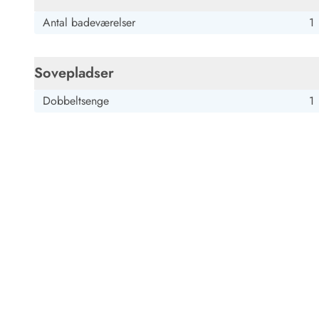
Antal badeværelser
1
Sovepladser
Dobbeltsenge
1