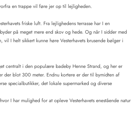
orfra en trappe vil føre jer op til lejligheden.
erhavets friske luft. Fra lejlighedens terrasse har I en
 byder på meget mere end skov og hede. Og når I sidder med
 vil I helt sikkert kunne høre Vesterhavets brusende bølger i
get centralt i den populære badeby Henne Strand, og her er
n er der blot 300 meter. Endnu kortere er der til bymidten af
erse specialbutikker, det lokale supermarked og diverse
hvor I har mulighed for at opleve Vesterhavets enestående natur