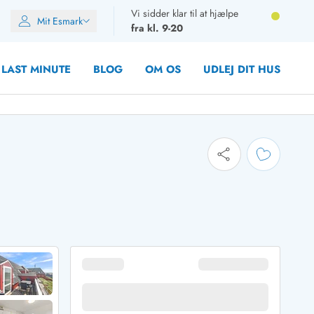
Vi sidder klar til at hjælpe
Mit Esmark
fra kl. 9-20
LAST MINUTE
BLOG
OM OS
UDLEJ DIT HUS
oner
oner
oner
rupper)
en
ien
ien
n