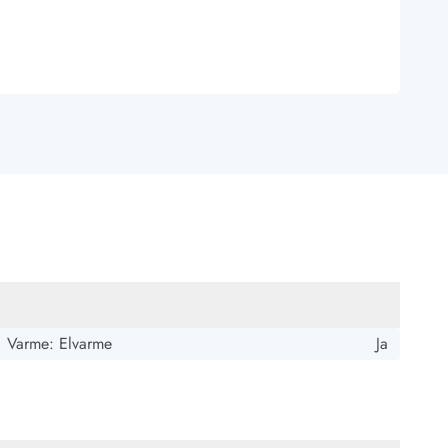
 Hvide Sande
Baglandet
Varme: Elvarme
Ja