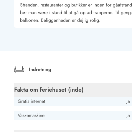
Stranden, restauranter og butikker er inden for gåafstand
Kunsthåndværk og gallerier
bør man være i stand til at gå op ad trapperne. Til gen
Kulinariske oplevelser
Sandskulpturfestival
balkonen. Beliggenheden er dejlig rolig.
Hold jul i sommerhuset
Vikingetiden i Danmark
Kontakt Bjerregård
Kontakt Søndervig
Kontakt Houstrup
Kontakt Fanø
Indretning
Kontakt, åbningstider og døgnvagt
Feriehusudlejning siden 1965
Bæredygtighed
Fakta om feriehuset (inde)
Gæsterne siger
Nyhedsbrev
Gratis internet
Ja
Sponsorater - Esmark støtter
Lejebetingelser
Vaskemaskine
Ja
Persondata- og cookiepolitik
Presse