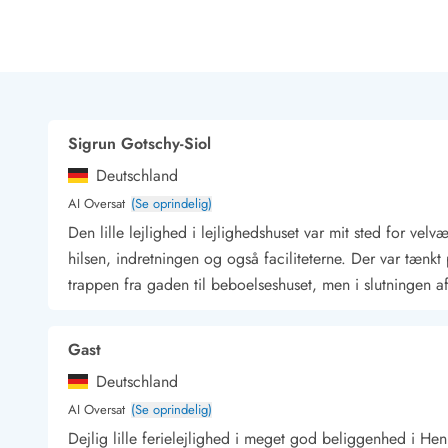
Rav - find det selv langs Vesterhavet
Indendørs legelande
Zoologiske haver og dyreparker
Sportsaktiviteter
Lystfiskeri på Vestkysten
Bowling
Sigrun Gotschy-Siol
Minigolf i Vestjylland
Deutschland
Svømmehaller og badelande
Golfferie i sommerhus
AI Oversat
(Se oprindelig)
Fitness og træning
Den lille lejlighed i lejlighedshuset var mit sted for ve
Cykelferie
hilsen, indretningen og også faciliteterne. Der var tænk
Rideskoler/Ponyridning
trappen fra gaden til beboelseshuset, men i slutningen af
Surfing
Vandring langs Vestkysten
Vandski for hele familien
Gast
Sejlads langs Vestkysten
Deutschland
Kulturaktiviteter
AI Oversat
(Se oprindelig)
Historiske museer
Dejlig lille ferielejlighed i meget god beliggenhed i Hen
Kunstmuseer