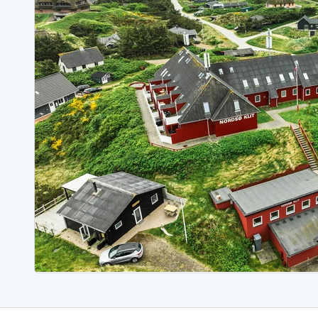
Sommerhuse med spa
Sommerhuse 
Sommerhuse med fredagsskift
Sommerhuse 
Sommerhuse med lørdagsskift
Sommerhuse 
Sommerhuse i Bjerregård
Sommerhuse i Blåvand
Sommerhuse i Hvi
Sommerhuse i Årgab
Sommerhuse
Sommerhuse i Arrild
Sommerhuse
Sommerhuse i Bjerregård
Sommerhuse 
Sommerhuse i Blåvand
Sommerhuse
Sommerhuse i Bork Havn
Sommerhus p
Sommerhuse i Fjand
Sommerhuse
Sommerhuse på Fanø
Sommerhuse
Sommerhuse i Grærup Strand
Sommerhuse
Sommerhuse i Haurvig
Sommerhuse
Esmark Rejsecurity
Esmark KidsVIP
Esmark VIP partnerfordele
Fordel
Praktiske informationer
Åbningstider og døgnvagt
Ankomst