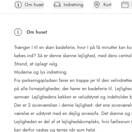
Om huset
Indretning
Kort
Afrejse
Sommerhus ABC
Booking FAQ
Forbrugsafregning (Strøm, vand...)
Om huset
Lån og lej
Pakkeliste
Trænger I til en skøn badeferie, hvor I på få minutter kan 
Rengøring
Gavekort
købes ind? Så er denne skønne lejlighed, med dens centra
Book tidligt
Strand, et oplagt valg.
Lejebetingelser
Moderne og lys indretning
Info
Fra parkeringspladsen fører en trappe jer til den velindre
Vejret i Danmark
på alle fornøjeligheder, der hører en badeferie til. Lejlig
Sæsontider
samvær. Lejlighedens køkken er veludstyret og indeholder
Baderegler
Naturbeskyttelse
Der er 2 soveværelser i denne lejlighed: det ene sovevære
Webcam
værelse er udstyret med en dejlig sovesofa. Det skønne og
Fotokonkurrence
Lejligheden er del af et lejlighedskompleks, hvis fællesr
Kort
kan derfor vaskes og tørres når som helst.