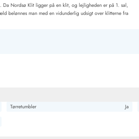
. Da Nordsø Klit ligger på en klit, og lejligheden er på 1. sal,
gæld belønnes man med en vidunderlig udsigt over klitterne fra
Kontakt Blåvand
Kontakt Vejers
Kontakt Henne
Kontakt Rømø
Kontakt
Tørretumbler
Ja