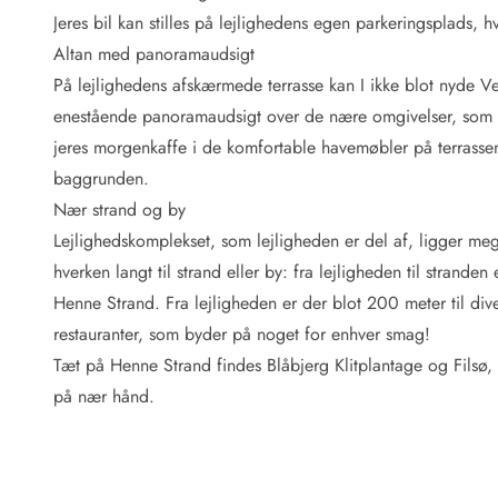
Fordele hos os
Jeres bil kan stilles på lejlighedens egen parkeringsplads, hv
Esmark Rejsecurity
Altan med panoramaudsigt
Esmark KidsVIP
Esmark VIP: Fordele og rabataftaler
På lejlighedens afskærmede terrasse kan I ikke blot nyde Vest
Prisgaranti
enestående panoramaudsigt over de nære omgivelser, som
Ingen depositum
jeres morgenkaffe i de komfortable havemøbler på terrassen,
Gæsteanmeldelser
baggrunden.
Gratis WiFi i ferieområdet
Nær strand og by
Rabat
Lejlighedskomplekset, som lejligheden er del af, ligger me
We love people!
hverken langt til strand eller by: fra lejligheden til strande
Fritidsaktiviteter
Henne Strand. Fra lejligheden er der blot 200 meter til div
Esmark VIP partnerfordele
restauranter, som byder på noget for enhver smag!
Esmark KidsVIP
Tæt på Henne Strand findes Blåbjerg Klitplantage og Filsø, 
LEGOLAND® rabat
på nær hånd.
Ferie med børn
Ferie med hund
Ferie ved stranden
Naturoplevelser