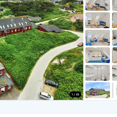
for 4 Personer
Sommerhuse i juleferien
for 6 Personer
Sommerhuse til nytår
for 8 Personer
de Sande
Sommerhuse i Søndervig
 i Henne Strand
Sommerhuse i Lodbjerg
 i Ho
Sommerhuse i Nr. Lyngv
i Houstrup
Sommerhuse på Rømø
 i Houvig
Sommerhuse i Søndervi
å Holmsland Klit
Sommerhuse i Skodbjer
 på Holmsland
Sommerhuse i Thorsmin
 i Hvide Sande
Sommerhuse i Vedersø Kl
 i Jegum
Sommerhuse i Vejers Str
 i Klegod
Sommerhuse i Vester Hu
1 / 22
e hos os