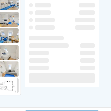
 Hede
ig
g
ge
de
it
and
sby