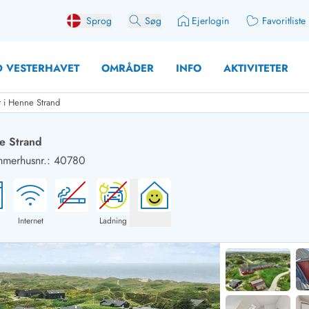
Sprog
Søg
Ejerlogin
Favoritliste
 VESTERHAVET
OMRÅDER
INFO
AKTIVITETER
r i Henne Strand
ne Strand
merhusnr.: 40780
 med søndagsskift
Sommerhuse for 10 pers
med plads til fangsten
Sommerhuse for 12 Pers
med aktivitetsrum
Sommerhuse for 14 Pers
Internet
Ladning
med ladestation (elbil)
Store sommerhuse (for g
med brændeovn
Sommerhuse i påskeferi
erhuse
Sommerhuse i sommerfer
 med ydersæsonrabat
Sommerhuse i efterårsfer
for 2 personer
Sommerhuse i vinterferie