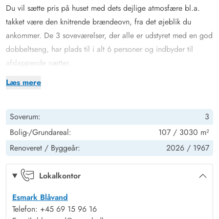
Du vil sætte pris på huset med dets dejlige atmosfære bl.a.
takket være den knitrende brændeovn, fra det øjeblik du
ankommer. De 3 soveværelser, der alle er udstyret med en god
dobbeltseng, har plads til i alt 6 personer og indbyder til
afslappende nætter.
Efter et forfriskende brusebad i badeværelset kan du starte
Læs mere
dagen helt afslappet med en kop kaffe på den åbne eller
overdækkede terrasse, og spise din morgenmad med udsigt
Soverum:
3
over den store plænegrund på 3030 m². Køkkenet er udstyret
med en opvaskemaskine og separat 50 liters fryser, så du kan
Bolig-/Grundareal:
107 / 3030 m²
lave lækker feriemad her, og takket være den indbyggede
Renoveret /
Byggeår:
2026 /
1967
varmepumpe og gulvvarmen i badeværelset kan du nyde et
behageligt indeklima året rundt.
Lokalkontor
En vaskemaskine sikrer, at du kan begrænse din bagage til det
Esmark Blåvand
nødvendigste og undervejs i opholdet få vasket garderoben.
Telefon: +45 69 15 96 16
Dejlig beliggenhed med mange aktivitetsmuligheder