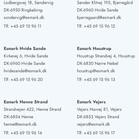
Lodbergsvej 18, Søndervig
Sønder Klitvej 195, Bjerregård
DK-6950 Ringkøbing
DK-6960 Hvide Sande
sondervig@esmark.dk
bjerregaard@esmark.dk
Tlf:
+45 69 15 96 11
Tlf:
+45 69 15 96 12
Esmark Hvide Sande
Esmark Houstrup
Kirkevej 6, Hvide Sande
Houstrup Strandvej 4, Houstrup
DK-6960 Hvide Sande
DK-6830 Nørre Nebel
hvidesande@esmark.dk
houstrup@esmark.dk
Tlf:
+45 69 15 96 20
Tlf:
+45 69 15 96 13
Esmark Henne Strand
Esmark Vejers
Strandvejen 422, Henne Strand
Vejers Havvej 81, Vejers
DK-6854 Henne
DK-6853 Vejers Strand
henne@esmark.dk
vejers@esmark.dk
Tlf:
+45 69 15 96 14
Tlf:
+45 69 15 96 17