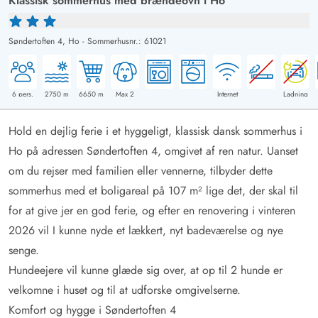
Klassisk sommerhus med brændeovn i Ho
Søndertoften 4,
Ho
-
Sommerhusnr.: 61021
6
pers.
2750
m
6650
m
Max 2
Internet
Ladning
Hold en dejlig ferie i et hyggeligt, klassisk dansk sommerhus i
Ho på adressen Søndertoften 4, omgivet af ren natur. Uanset
om du rejser med familien eller vennerne, tilbyder dette
sommerhus med et boligareal på 107 m² lige det, der skal til
for at give jer en god ferie, og efter en renovering i vinteren
2026 vil I kunne nyde et lækkert, nyt badeværelse og nye
senge.
Hundeejere vil kunne glæde sig over, at op til 2 hunde er
velkomne i huset og til at udforske omgivelserne.
Komfort og hygge i Søndertoften 4