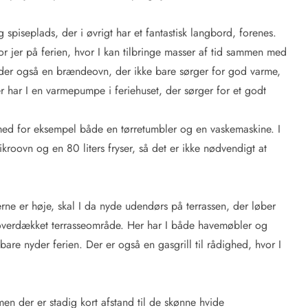
spiseplads, der i øvrigt har et fantastisk langbord, forenes.
or jer på ferien, hvor I kan tilbringe masser af tid sammen med
r der også en brændeovn, der ikke bare sørger for god varme,
 har I en varmepumpe i feriehuset, der sørger for et godt
 med for eksempel både en tørretumbler og en vaskemaskine. I
roovn og en 80 liters fryser, så det er ikke nødvendigt at
rne er høje, skal I da nyde udendørs på terrassen, der løber
 overdækket terrasseområde. Her har I både havemøbler og
I bare nyder ferien. Der er også en gasgrill til rådighed, hvor I
n der er stadig kort afstand til de skønne hvide