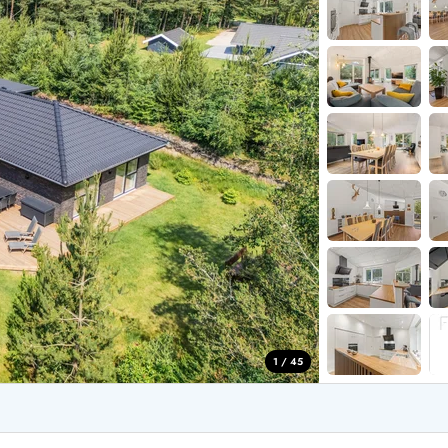
for 4 Personer
Sommerhuse i juleferien
for 6 Personer
Sommerhuse til nytår
for 8 Personer
de Sande
Sommerhuse i Søndervig
 i Henne Strand
Sommerhuse i Lodbjerg
 i Ho
Sommerhuse i Nr. Lyngv
i Houstrup
Sommerhuse på Rømø
 i Houvig
Sommerhuse i Søndervi
å Holmsland Klit
Sommerhuse i Skodbjer
 på Holmsland
Sommerhuse i Thorsmin
 i Hvide Sande
Sommerhuse i Vedersø Kl
 i Jegum
Sommerhuse i Vejers Str
 i Klegod
Sommerhuse i Vester Hu
1 / 45
e hos os