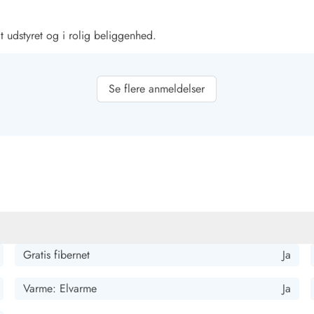
t udstyret og i rolig beliggenhed.
Se flere anmeldelser
stisk køkken og badeværelser Smukt stort grundstykke Vi kommer
Gratis fibernet
Ja
gså udstyret lod intet tilbage at ønske. Alle enheder var
 udendørsområdet var meget dejligt, især vores børn (3,5,7 år)
Varme: Elvarme
Ja