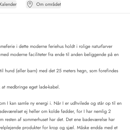
Kalender
Om området
meferie i dette moderne feriehus holdt i rolige naturfarver
 med moderne faciliteter fra ende til anden beliggende på en
l hund (eller barn) med det 25 meters hegn, som forefindes
k at medbringe eget lade-kabel.
m I kan samle ny energi i. Når I er udhvilede og står op til en
adeværelset ej heller om kolde fødder, for I har nemlig 2
som resten af sommerhuset har det. Det ene badeværelse har
 velplejende produkter for krop og sjæl. Måske endda med et