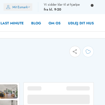
Vi sidder klar til at hjælpe
Mit Esmark
fra kl. 9-20
LAST MINUTE
BLOG
OM OS
UDLEJ DIT HUS
oner
oner
oner
rupper)
en
ien
ien
n