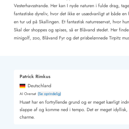
Rav - find det selv langs Vesterhavet
Vesterhavsstrande. Her kan I nyde naturen i fulde drag, tage
Indendørs legelande
fantastiske dyreliv, hvor det ikke er usædvanligt at både en 
Zoologiske haver og dyreparker
en tur ud på Skallingen. Et fantastisk naturreservat, hvor 
Sportsaktiviteter
Skal der shoppes og spises, så er Blåvand stedet. Her find
Lystfiskeri på Vestkysten
Bowling
minigolf, zoo, Blåvand Fyr og det prisbelønnede Tirpitz m
Minigolf i Vestjylland
Svømmehaller og badelande
Golfferie i sommerhus
Fitness og træning
Cykelferie
Patrick Rimkus
Rideskoler/Ponyridning
Deutschland
Surfing
Vandring langs Vestkysten
AI Oversat
(Se oprindelig)
Vandski for hele familien
Huset har en fortryllende grund og er meget kærligt indr
Sejlads langs Vestkysten
slappe af og komme ned i tempo. Det er meget idyllisk, 
Kulturaktiviteter
charme.
Historiske museer
Kunstmuseer