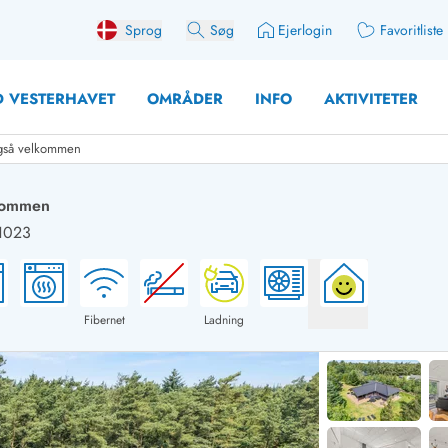
Sprog
Søg
Ejerlogin
Favoritliste
 VESTERHAVET
OMRÅDER
INFO
AKTIVITETER
også velkommen
lkommen
1023
 med søndagsskift
Sommerhuse for 10 pers
med plads til fangsten
Sommerhuse for 12 Pers
med aktivitetsrum
Sommerhuse for 14 Pers
Fibernet
Ladning
med ladestation (elbil)
Store sommerhuse (for g
med brændeovn
Sommerhuse i påskeferi
erhuse
Sommerhuse i sommerfer
 med ydersæsonrabat
Sommerhuse i efterårsfer
for 2 personer
Sommerhuse i vinterferie