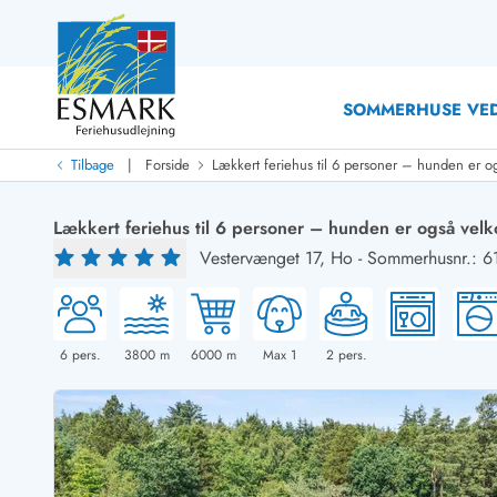
SOMMERHUSE VED
|
Tilbage
Forside
Lækkert feriehus til 6 personer – hunden er 
Last Minute
Last minute
Lækkert feriehus til 6 personer – hunden er også ve
Nyheder
Vestervænget 17,
Ho
-
Sommerhusnr.: 6
Nyheder hos Esmark
Med swimmingpool
Sommerhuse med hund
Nyrenoverede sommerhuse
Sommerhuse
Sommerhuse med slutrengøring inklusive
Sommerhuse 
Sommerhuse tæt ved vandet
Sommerhuse 
6
pers.
3800
m
6000
m
Max 1
2
pers.
Sommerhuse med internet
Sommerhuse 
Nybyggede sommerhuse
Feriehuse 
Sommerhuse med sauna
Luksussomm
Røgfrie/ikke-ryger sommerhuse
Sommerhuse
Sommerhuse med udsigt
Sommerhuse 