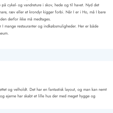
 på cykel- og vandreture i skov, hede og til havet. Nyd det
hare, ræv eller et krondyr kigger forbi. Når I er i Ho, må I bare
hunden derfor ikke må medtages.
er I mange restauranter og indkøbsmuligheder. Her er både
useum.
ettet og velholdt. Det har en fantastisk layout, og man kan nemt
og ejerne har skabt et lille hus der med meget hygge og