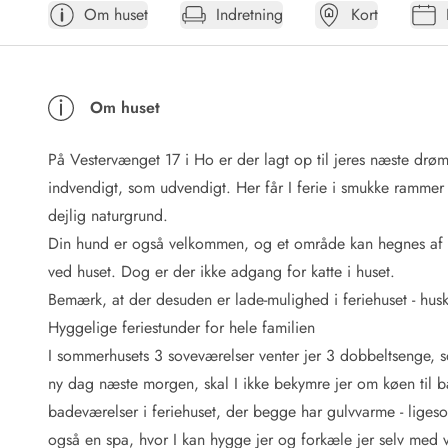
Om huset
Indretning
Kort
Afrejse
Sommerhus ABC
Booking FAQ
Forbrugsafregning (Strøm, vand...)
Om huset
Lån og lej
Pakkeliste
På Vestervænget 17 i Ho er der lagt op til jeres næste drøm
Rengøring
Gavekort
indvendigt, som udvendigt. Her får I ferie i smukke rammer
Book tidligt
dejlig naturgrund.
Lejebetingelser
Din hund er også velkommen, og et område kan hegnes af ti
Info
ved huset. Dog er der ikke adgang for katte i huset.
Vejret i Danmark
Bemærk, at der desuden er lade-mulighed i feriehuset - hus
Sæsontider
Hyggelige feriestunder for hele familien
Baderegler
Naturbeskyttelse
I sommerhusets 3 soveværelser venter jer 3 dobbeltsenge, so
Webcam
ny dag næste morgen, skal I ikke bekymre jer om køen til b
Fotokonkurrence
badeværelser i feriehuset, der begge har gulvvarme - lige
Kort
også en spa, hvor I kan hygge jer og forkæle jer selv med