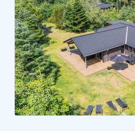
Sommerhuse med spa
Sommerhuse 
Sommerhuse med fredagsskift
Sommerhuse 
Sommerhuse med lørdagsskift
Sommerhuse 
Sommerhuse i Bjerregård
Sommerhuse i Blåvand
Sommerhuse i Hvi
Sommerhuse i Årgab
Sommerhuse
Sommerhuse i Arrild
Sommerhuse
Sommerhuse i Bjerregård
Sommerhuse 
Sommerhuse i Blåvand
Sommerhuse
Sommerhuse i Bork Havn
Sommerhus p
Sommerhuse i Fjand
Sommerhuse
Sommerhuse på Fanø
Sommerhuse
Sommerhuse i Grærup Strand
Sommerhuse
Sommerhuse i Haurvig
Sommerhuse
Esmark Rejsecurity
Esmark KidsVIP
Esmark VIP partnerfordele
Fordel
Praktiske informationer
Åbningstider og døgnvagt
Ankomst