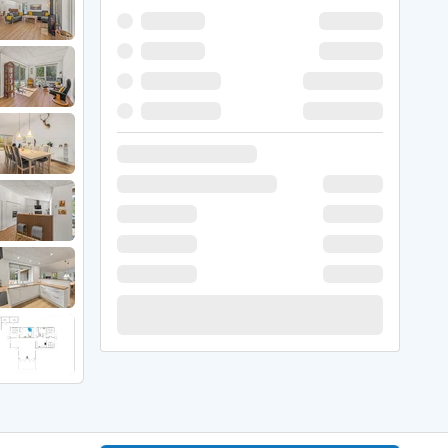
 Hede
ig
g
ge
de
it
and
sby