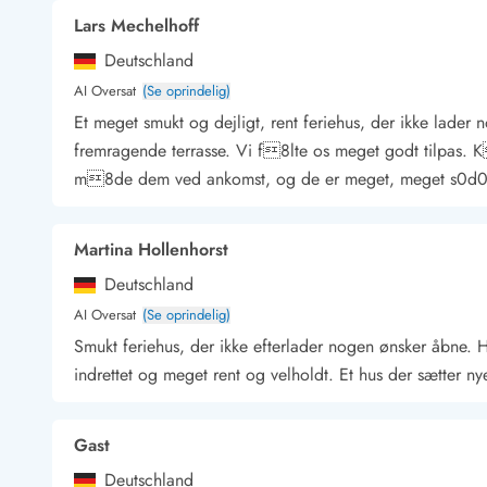
Kunsthåndværk og gallerier
Lars Mechelhoff
Kulinariske oplevelser
Deutschland
Sandskulpturfestival
AI Oversat
(Se oprindelig)
Hold jul i sommerhuset
Et meget smukt og dejligt, rent feriehus, der ikke lade
Vikingetiden i Danmark
fremragende terrasse. Vi f8lte os meget godt tilpas. K6
m8de dem ved ankomst, og de er meget, meget s0d0d
Kontakt Bjerregård
Kontakt Søndervig
Kontakt Houstrup
Kontakt Fanø
Martina Hollenhorst
Kontakt, åbningstider og døgnvagt
Feriehusudlejning siden 1965
Deutschland
Bæredygtighed
AI Oversat
(Se oprindelig)
Gæsterne siger
Smukt feriehus, der ikke efterlader nogen ønsker åbne. H
Nyhedsbrev
indrettet og meget rent og velholdt. Et hus der sætter ny
Sponsorater - Esmark støtter
Lejebetingelser
Persondata- og cookiepolitik
Gast
Presse
Deutschland