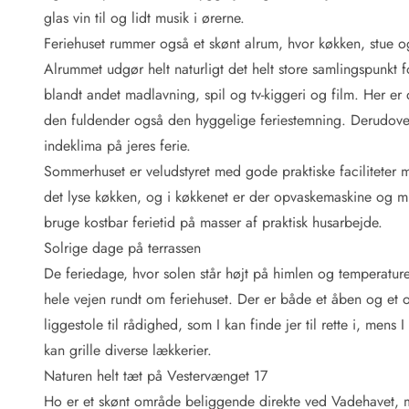
Fordele hos os
glas vin til og lidt musik i ørerne.
Esmark Rejsecurity
Feriehuset rummer også et skønt alrum, hvor køkken, stue og 
Esmark KidsVIP
Esmark VIP: Fordele og rabataftaler
Alrummet udgør helt naturligt det helt store samlingspunkt f
Prisgaranti
blandt andet madlavning, spil og tv-kiggeri og film. Her e
Ingen depositum
den fuldender også den hyggelige feriestemning. Derudover
Gæsteanmeldelser
indeklima på jeres ferie.
Gratis WiFi i ferieområdet
Sommerhuset er veludstyret med gode praktiske faciliteter
Rabat
det lyse køkken, og i køkkenet er der opvaskemaskine og mik
We love people!
bruge kostbar ferietid på masser af praktisk husarbejde.
Fritidsaktiviteter
Solrige dage på terrassen
Esmark VIP partnerfordele
De feriedage, hvor solen står højt på himlen og temperature
Esmark KidsVIP
hele vejen rundt om feriehuset. Der er både et åben og et
LEGOLAND® rabat
liggestole til rådighed, som I kan finde jer til rette i, mens 
Ferie med børn
kan grille diverse lækkerier.
Ferie med hund
Ferie ved stranden
Naturen helt tæt på Vestervænget 17
Naturoplevelser
Ho er et skønt område beliggende direkte ved Vadehavet, me