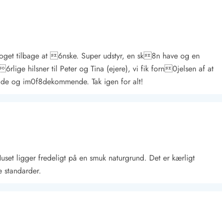
r noget tilbage at 6nske. Super udstyr, en sk8n have og en
rlige hilsner til Peter og Tina (ejere), vi fik forn0jelsen af at
e og im0f8dekommende. Tak igen for alt!
Kontakt Blåvand
Kontakt Vejers
Kontakt Henne
Kontakt Rømø
Kontakt
uset ligger fredeligt på en smuk naturgrund. Det er kærligt
e standarder.