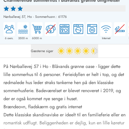
Charmerende sommerhus i Blåvands grønne omgivelser
Nørballevej 57,
Ho
-
Sommerhusnr.: 61176
6
pers.
3500
m
6000
m
Internet
Gæsterne siger
4.5 ud af 5
På Nørballevej 57 i Ho - Blåvands grønne oase - ligger dette
lille sommerhus til 6 personer. Ferieidyllen er helt i top, og det
rødmalede hus leder straks tankerne hen på den klassiske
sommerhusferie. Badeværelset er blevet renoveret i 2019, og
der er også kommet nye senge i huset.
Brændeovn, fladskærm og gratis internet
Dette klassiske skandinaviske er ideelt til en familieferie eller en
romantisk udflugt. Beliggenheden er dejlig, kun en lille køretur