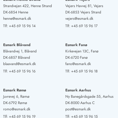
Strandvejen 422, Henne Strand
Vejers Havvej 81, Vejers
DK-6854 Henne
DK-6853 Vejers Strand
henne@esmark.dk
vejers@esmark.dk
Tlf:
+45 69 15 96 14
Tlf:
+45 69 15 96 17
Esmark Blåvand
Esmark Fanø
Blåvandvej 1, Blåvand
Kirkevejen 13C, Fanø
DK-6857 Blåvand
DK-6720 Fanø
blaavand@esmark.dk
fano@esmark.dk
Tlf:
+45 69 15 96 16
Tlf:
+45 69 15 96 18
Esmark Rømø
Esmark Aarhus
Juvrevej 6, Rømø
Ny Banegårdsgade 55, Aarhus
DK-6792 Rømø
DK-8000 Aarhus C
romo@esmark.dk
post@esmark.dk
Tlf:
+45 69 15 96 19
Tlf:
+45 69 15 96 15