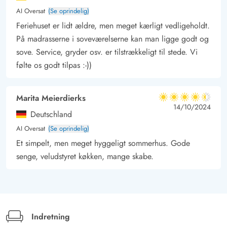
AI Oversat
(Se oprindelig)
Feriehuset er lidt ældre, men meget kærligt vedligeholdt.
På madrasserne i soveværelserne kan man ligge godt og
sove. Service, gryder osv. er tilstrækkeligt til stede. Vi
følte os godt tilpas :-))
Marita Meierdierks
4.5 ud af 5
4.5 ud af 5
4.5 out of 5
14/10/2024
Deutschland
AI Oversat
(Se oprindelig)
Et simpelt, men meget hyggeligt sommerhus. Gode
senge, veludstyret køkken, mange skabe.
Indretning