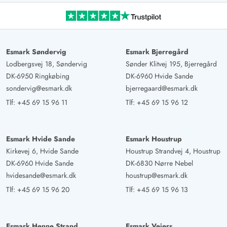
Esmark Søndervig
Esmark Bjerregård
Lodbergsvej 18, Søndervig
Sønder Klitvej 195, Bjerregård
DK-6950 Ringkøbing
DK-6960 Hvide Sande
sondervig@esmark.dk
bjerregaard@esmark.dk
Tlf:
+45 69 15 96 11
Tlf:
+45 69 15 96 12
Esmark Hvide Sande
Esmark Houstrup
Kirkevej 6, Hvide Sande
Houstrup Strandvej 4, Houstrup
DK-6960 Hvide Sande
DK-6830 Nørre Nebel
hvidesande@esmark.dk
houstrup@esmark.dk
Tlf:
+45 69 15 96 20
Tlf:
+45 69 15 96 13
Esmark Henne Strand
Esmark Vejers