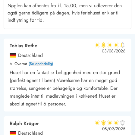
Blåvand, Skallingen og Ho Bugt
Nøglen kan afhentes fra kl. 15.00, men vi udleverer den
Ho er et lille ferieområde tæt på Blåvand. Det er generelt et
også gerne tidligere på dagen, hvis feriehuset er klar til
fredeligt område proppet med flot natur. Blandt andet kan I
indflytning før tid.
besøge halvøen Skallingen, et fredet naturområde med rigt
dyreliv og næsten 100% garanti for at spotte en sæl.
I Blåvand er der gode indkøbsmuligheder og mere til. Caféer,
Tobias Rothe
4.5 ud af 5
4.5 ud af 5
4.5 out of 5
03/08/2026
restauranter og specialforretninger er blot nogle af de ting, I
Deutschland
finder i Blåvands by. Vi kan også anbefale et besøg i
AI Oversat
(Se oprindelig)
Blåvandshuk Fyr. Fra toppen af fyret er der en fantastisk udsigt
Huset har en fantastisk beliggenhed med en stor grund
over kysten, hedelandskabet og til Esbjerg.
(perfekt egnet til børn) Værelserne har en meget god
størrelse, sengene er behagelige og komfortable. Der
manglede intet til madlavningen i køkkenet! Huset er
absolut egnet til 6 personer.
Ralph Krüger
4 ud af 5
4 ud af 5
4 out of 5
08/09/2025
Deutschland