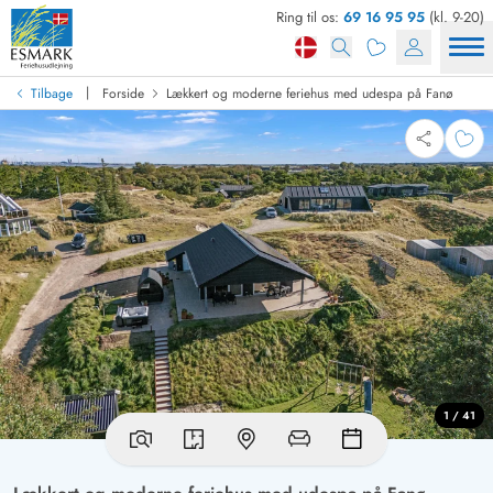
Ring til os:
69 16 95 95
(kl. 9-20)
|
Tilbage
Forside
Lækkert og moderne feriehus med udespa på Fanø
1 / 41