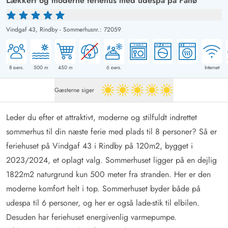
Lækkert og moderne feriehus med udespa på Fanø
Vindgaf 43,
Rindby
-
Sommerhusnr.: 72059
8
pers.
500
m
450
m
6
pers.
Internet
Gæsterne siger
5 ud af 5
Leder du efter et attraktivt, moderne og stilfuldt indrettet
sommerhus til din næste ferie med plads til 8 personer? Så er
feriehuset på Vindgaf 43 i Rindby på 120m2, bygget i
2023/2024, et oplagt valg. Sommerhuset ligger på en dejlig
1822m2 naturgrund kun 500 meter fra stranden. Her er den
moderne komfort helt i top. Sommerhuset byder både på
udespa til 6 personer, og her er også lade-stik til elbilen.
Desuden har feriehuset energivenlig varmepumpe.