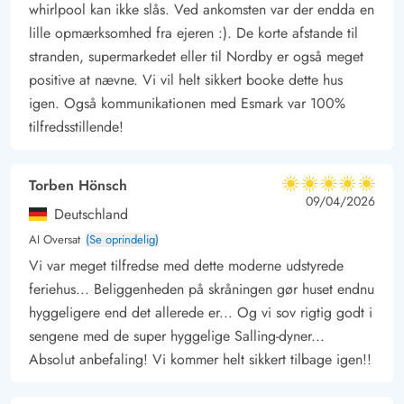
kan gå næsten helt ud til. Man må gerne tage bilen med på
whirlpool kan ikke slås. Ved ankomsten var der endda en
stranden, og der er rigelig med plads til det hele. Mange
lille opmærksomhed fra ejeren :). De korte afstande til
stranden, supermarkedet eller til Nordby er også meget
vælger også at tage cyklen med eller leje en. Der er et godt
positive at nævne. Vi vil helt sikkert booke dette hus
udbygget cykelstisystem fra nord til syd på øen og mange
igen. Også kommunikationen med Esmark var 100%
vandre- og cykelstier at køre øen tynd på.
tilfredsstillende!
Torben Hönsch
5 ud af 5
5 ud af 5
5 out of 5
09/04/2026
Deutschland
AI Oversat
(Se oprindelig)
Vi var meget tilfredse med dette moderne udstyrede
feriehus... Beliggenheden på skråningen gør huset endnu
hyggeligere end det allerede er... Og vi sov rigtig godt i
sengene med de super hyggelige Salling-dyner...
Absolut anbefaling! Vi kommer helt sikkert tilbage igen!!