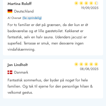
Martina Roloff
4.5 ud af 5
4.5 ud af 5
4.5 out of 5
19/09/2025
Deutschland
AI Oversat
(Se oprindelig)
For to familier er det på grænsen, da der kun er ét
badeværelse og et lille gæstetoilet. Køkkenet er
fantastisk, selv en halv sauna. Udendørs jacuzzi er
superfed. Terrasse er smuk, men desværre ingen
vindafskærmning.
Jan Lindholt
5 ud af 5
5 ud af 5
5 out of 5
08/08/2025
Danmark
Fantastisk sommerhus, der byder på noget for hele
familien. Og tak til ejerne for den personlige hilsen &
velkomst gestus.