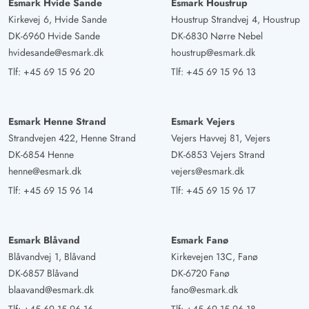
Esmark Hvide Sande
Esmark Houstrup
Kirkevej 6, Hvide Sande
Houstrup Strandvej 4, Houstrup
DK-6960 Hvide Sande
DK-6830 Nørre Nebel
hvidesande@esmark.dk
houstrup@esmark.dk
Tlf:
+45 69 15 96 20
Tlf:
+45 69 15 96 13
Esmark Henne Strand
Esmark Vejers
Strandvejen 422, Henne Strand
Vejers Havvej 81, Vejers
DK-6854 Henne
DK-6853 Vejers Strand
henne@esmark.dk
vejers@esmark.dk
Tlf:
+45 69 15 96 14
Tlf:
+45 69 15 96 17
Esmark Blåvand
Esmark Fanø
Blåvandvej 1, Blåvand
Kirkevejen 13C, Fanø
DK-6857 Blåvand
DK-6720 Fanø
blaavand@esmark.dk
fano@esmark.dk