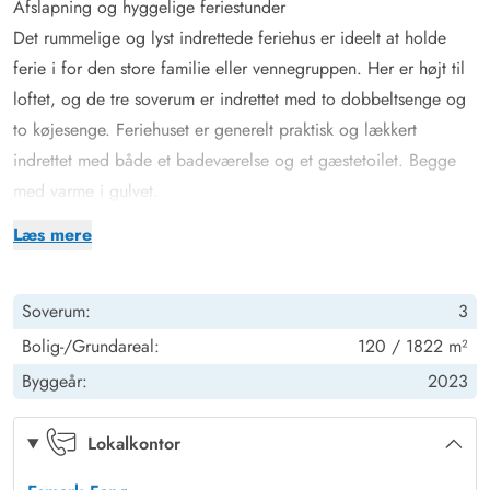
Afslapning og hyggelige feriestunder
Det rummelige og lyst indrettede feriehus er ideelt at holde
ferie i for den store familie eller vennegruppen. Her er højt til
loftet, og de tre soverum er indrettet med to dobbeltsenge og
to køjesenge. Feriehuset er generelt praktisk og lækkert
indrettet med både et badeværelse og et gæstetoilet. Begge
med varme i gulvet.
Det hyggelige køkken og alrum danner rammen for den
Læs mere
perfekte feriehygge og aktiviteter, I kan lave sammen. Om det
nu er tilberedning af lækker mad, hygge med spil, læsning
Soverum:
3
eller en god film på tv. Køkkenet har opvaskemaskine,
køleskab, induktion med ovn og en separat 60 liters fryser.
Bolig-/Grundareal:
120 / 1822 m²
Desuden er der både vaskemaskine og tørretumbler til
Byggeår:
2023
rådighed.
Dejlig, åben og ugeneret terrasse
Lokalkontor
Udeområdet byder på en skøn terrasse rundt om feriehuset,