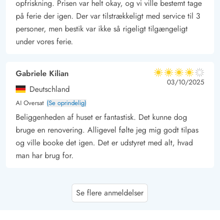
opfriskning. Prisen var helt okay, og vi ville bestemt tage
på ferie der igen. Der var tilstrækkeligt med service til 3
personer, men bestik var ikke så rigeligt tilgængeligt
under vores ferie.
Gabriele Kilian
4 ud af 5
4 ud af 5
4 out of 5
03/10/2025
Deutschland
AI Oversat
(Se oprindelig)
Beliggenheden af huset er fantastisk. Det kunne dog
bruge en renovering. Alligevel følte jeg mig godt tilpas
og ville booke det igen. Det er udstyret med alt, hvad
man har brug for.
Marko Salutzki
4.5 ud af 5
Se flere anmeldelser
4.5 ud af 5
4.5 out of 5
25/07/2025
Deutschland
AI Oversat
(Se oprindelig)