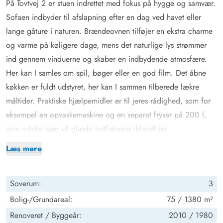
På Tovtvej 2 er stuen indrettet med fokus på hygge og samvær.
Sofaen indbyder til afslapning efter en dag ved havet eller
lange gåture i naturen. Brændeovnen tilføjer en ekstra charme
og varme på køligere dage, mens det naturlige lys strømmer
ind gennem vinduerne og skaber en indbydende atmosfære.
Her kan I samles om spil, bøger eller en god film. Det åbne
køkken er fuldt udstyret, her kan I sammen tilberede lækre
måltider. Praktiske hjælpemidler er til jeres rådighed, som for
eksempel en opvaskemaskine og en separat fryser på 200 l,
som måske især vil glæde lystfiskerne iblandt jer.
De 5 sengepladser er fordelt på 3 soveværelser med 1
Læs mere
dobbeltseng i et værelse, 2 enkeltsenge i et andet, og 1
enkeltseng i det 3. soveværelse. Således kan I indrette jer, som
Soverum:
3
det passer jer bedst. Der er gulvvarme i badeværelset, og
desuden er vaskemaskine og tørretumbler til rådighed for jer,
Bolig-/Grundareal:
75 / 1380 m²
så I kan opfriske garderoben i løbet af ferien. En
Renoveret /
Byggeår:
2010 /
1980