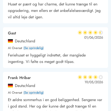
som er kendt for sin betagende natur, brede sandstrande og de
Huset er pænt og har charme, det kunne trænge til en
unikke, stråtækte huse, der præger landskabet. Her er I ikke
opgradering, men ellers er det anbefalelsesværdigt. Jeg
kun tæt på havet, men også midt i et levende lokalsamfund
vil altid leje det igen.
med rige traditioner, herunder den årlige dragefestival, der
tiltrækker entusiaster fra hele verden. Fanøs naturreservater og
Gast
4.5 ud af 5
vandreområder byder på fantastiske muligheder for at
4.5 ud af 5
4.5 out of 5
01/06/2026
Deutschland
observere fugle og andre vilde dyr, mens de lokale
AI Oversat
(Se oprindelig)
kunstgallerier og håndværksbutikker tilbyder et glimt af øens
Feriehuset er hyggeligt indrettet, der manglede
kreative ånd. Uanset om du søger ro og afslapning eller
ingenting. Vi følte os meget godt tilpas.
kulturelle og naturskønne oplevelser, er Fanø et ideelt sted at
fordybe sig og skabe varige minder.
Frank Hribar
4 ud af 5
4 ud af 5
4 out of 5
19/05/2026
Deutschland
AI Oversat
(Se oprindelig)
Et ældre sommerhus i en god beliggenhed. Sengene var
i god stand. Her og der kunne det godt trænge til en