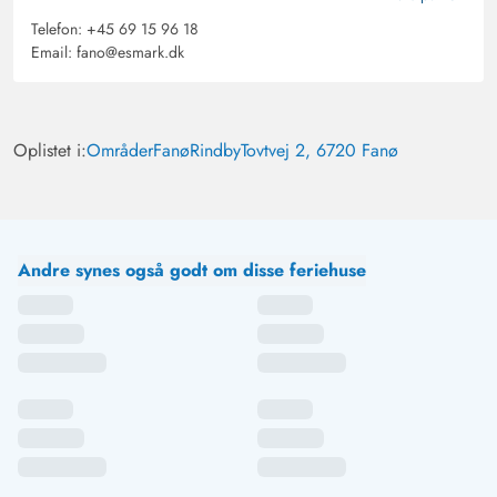
Telefon:
+45 69 15 96 18
Email:
fano@esmark.dk
Oplistet i:
Områder
Fanø
Rindby
Tovtvej 2, 6720 Fanø
Andre synes også godt om disse feriehuse