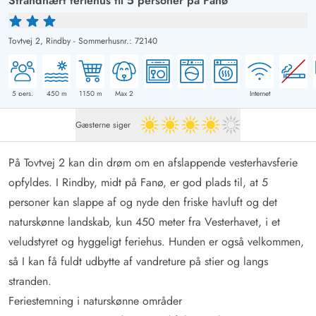
Strandnært feriehus til 5 personer på Fanø
Tovtvej 2,
Rindby
-
Sommerhusnr.: 72140
5
pers.
450
m
1150
m
Max 2
Internet
Gæsterne siger
4 ud af 5
På Tovtvej 2 kan din drøm om en afslappende vesterhavsferie
opfyldes. I Rindby, midt på Fanø, er god plads til, at 5
personer kan slappe af og nyde den friske havluft og det
naturskønne landskab, kun 450 meter fra Vesterhavet, i et
veludstyret og hyggeligt feriehus. Hunden er også velkommen,
så I kan få fuldt udbytte af vandreture på stier og langs
stranden.
Feriestemning i naturskønne områder