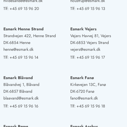
hvidesande@esmark.dk
houstrup@esmark.dk
Tlf:
+45 69 15 96 20
Tlf:
+45 69 15 96 13
Esmark Henne Strand
Esmark Vejers
Strandvejen 422, Henne Strand
Vejers Havvej 81, Vejers
DK-6854 Henne
DK-6853 Vejers Strand
henne@esmark.dk
vejers@esmark.dk
Tlf:
+45 69 15 96 14
Tlf:
+45 69 15 96 17
Esmark Blåvand
Esmark Fanø
Blåvandvej 1, Blåvand
Kirkevejen 13C, Fanø
DK-6857 Blåvand
DK-6720 Fanø
blaavand@esmark.dk
fano@esmark.dk
Tlf:
+45 69 15 96 16
Tlf:
+45 69 15 96 18
Esmark Rømø
Esmark Aarhus