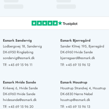
Esmark Søndervig
Esmark Bjerregård
Lodbergsvej 18, Søndervig
Sønder Klitvej 195, Bjerregård
DK-6950 Ringkøbing
DK-6960 Hvide Sande
sondervig@esmark.dk
bjerregaard@esmark.dk
Tlf:
+45 69 15 96 11
Tlf:
+45 69 15 96 12
Esmark Hvide Sande
Esmark Houstrup
Kirkevej 6, Hvide Sande
Houstrup Strandvej 4, Houstrup
DK-6960 Hvide Sande
DK-6830 Nørre Nebel
hvidesande@esmark.dk
houstrup@esmark.dk
Tlf:
+45 69 15 96 20
Tlf:
+45 69 15 96 13