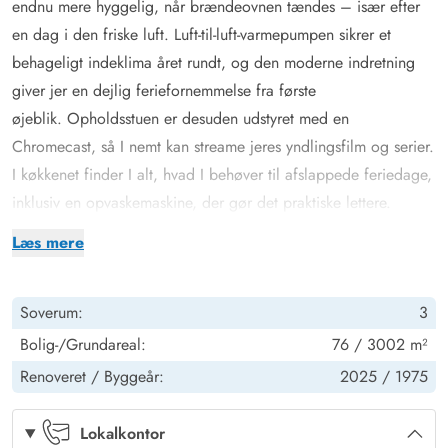
endnu mere hyggelig, når brændeovnen tændes – især efter
en dag i den friske luft. Luft-til-luft-varmepumpen sikrer et
behageligt indeklima året rundt, og den moderne indretning
giver jer en dejlig feriefornemmelse fra første
øjeblik. Opholdsstuen er desuden udstyret med en
Chromecast, så I nemt kan streame jeres yndlingsfilm og serier.
I køkkenet finder I alt, hvad I behøver til afslappede feriedage,
inklusiv en opvaskemaskine, der gør det praktiske lettere.
Soveværelserne er lyse, indbydende og praktisk indrettet. Der
Læs mere
er 1 soveværelse med dobbeltseng samt 2 værelser med 2
enkeltsenge i hver – så alle har deres egen hyggelige lille
Soverum:
3
base.
Det moderniserede badeværelse passer flot ind i sommerhusets
Bolig-/Grundareal:
76 / 3002 m²
stil og er udstyret med alt det nødvendige. Derudover har I
Renoveret /
Byggeår:
2025 /
1975
adgang til både vaskemaskine og tørretumbler, hvilket gør det
let at være afsted i længere tid.
Lokalkontor