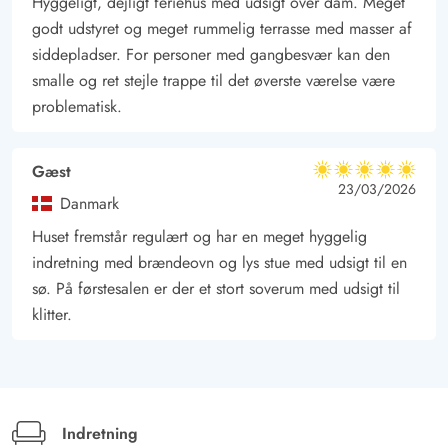
Hyggeligt, dejligt feriehus med udsigt over dam. Meget
godt udstyret og meget rummelig terrasse med masser af
siddepladser. For personer med gangbesvær kan den
smalle og ret stejle trappe til det øverste værelse være
problematisk.
Gæst
5 ud af 5
5 ud af 5
5 out of 5
23/03/2026
Danmark
Huset fremstår regulært og har en meget hyggelig
indretning med brændeovn og lys stue med udsigt til en
sø. På førstesalen er der et stort soverum med udsigt til
klitter.
Indretning