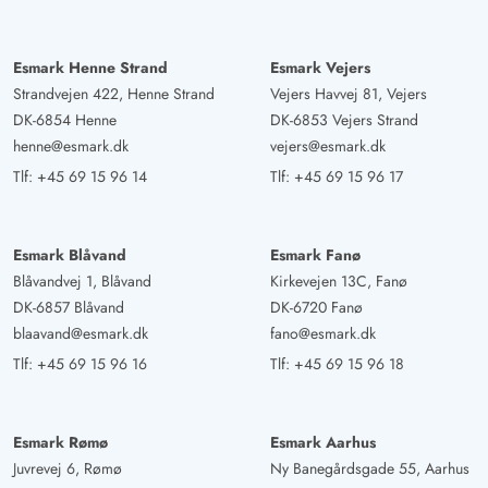
Esmark Henne Strand
Esmark Vejers
Strandvejen 422, Henne Strand
Vejers Havvej 81, Vejers
DK-6854 Henne
DK-6853 Vejers Strand
henne@esmark.dk
vejers@esmark.dk
Tlf:
+45 69 15 96 14
Tlf:
+45 69 15 96 17
Esmark Blåvand
Esmark Fanø
Blåvandvej 1, Blåvand
Kirkevejen 13C, Fanø
DK-6857 Blåvand
DK-6720 Fanø
blaavand@esmark.dk
fano@esmark.dk
Tlf:
+45 69 15 96 16
Tlf:
+45 69 15 96 18
Esmark Rømø
Esmark Aarhus
Juvrevej 6, Rømø
Ny Banegårdsgade 55, Aarhus