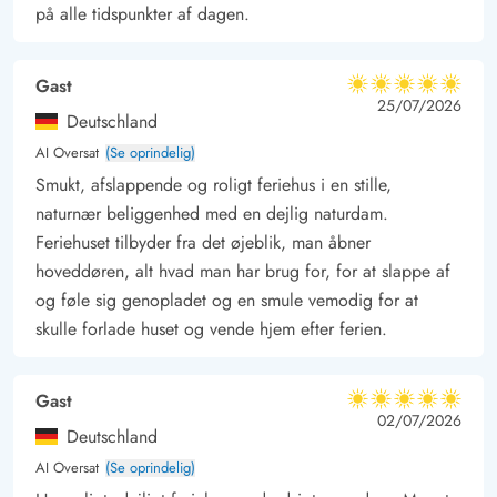
Den brede strand indbyder til lange gåture, badeture og til at
på alle tidspunkter af dagen.
beundre de berømte Fanø-kites. Øen i sig selv byder på små
caféer, hyggelige butikker og en ro, der hurtigt får én til at
Gast
5 ud af 5
slappe af. Med dette renoverede sommerhus som base kan I
5 ud af 5
5 out of 5
25/07/2026
Deutschland
opleve Fanø helt i jeres eget tempo – et sted, der både giver
AI Oversat
(Se oprindelig)
ro og ny energi.
Smukt, afslappende og roligt feriehus i en stille,
naturnær beliggenhed med en dejlig naturdam.
Feriehuset tilbyder fra det øjeblik, man åbner
hoveddøren, alt hvad man har brug for, for at slappe af
og føle sig genopladet og en smule vemodig for at
skulle forlade huset og vende hjem efter ferien.
Gast
5 ud af 5
5 ud af 5
5 out of 5
02/07/2026
Deutschland
AI Oversat
(Se oprindelig)