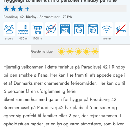
Hyggeligt sommerhus til 6 personer i Rindby på Fanø
Paradisvej 42,
Rindby
-
Sommerhusnr.: 72198
6
pers.
450
m
1100
m
Internet
Gæsterne siger
5 ud af 5
Hjertelig velkommen i dette feriehus på Paradisvej 42 i Rindby
på den smukke ø Fanø. Her kan I se frem til afslappede dage i
et af Danmarks mest charmerende ferieområder. Her kan op til
6 personer få en uforglemmelig ferie.
Skønt sommerhus med garanti for hygge på Paradisvej 42
Sommerhuset på Paradisvej 42 har plads til 6 personer og
egner sig perfekt til familier eller 2 par, der rejser sammen. I
opholdsstuen møder jer en lys og varm atmosfære, som bliver