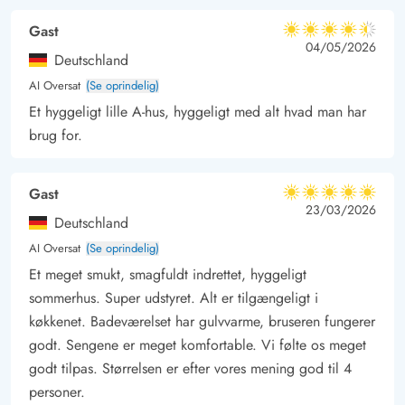
Hvad med et smut til Sønderho Kirke, der er opført i 1895 i
Gast
4.5 ud af 5
4.5 ud af 5
4.5 out of 5
04/05/2026
hollandsk byggestil. Eller hvad med en dag på den populære
Deutschland
naturlegeplads, der er beliggende midt i den store klitplantage
AI Oversat
(Se oprindelig)
der strækker sig fra Rindby til Sønderho.
Et hyggeligt lille A-hus, hyggeligt med alt hvad man har
brug for.
Gast
5 ud af 5
5 ud af 5
5 out of 5
23/03/2026
Deutschland
AI Oversat
(Se oprindelig)
Et meget smukt, smagfuldt indrettet, hyggeligt
sommerhus. Super udstyret. Alt er tilgængeligt i
køkkenet. Badeværelset har gulvvarme, bruseren fungerer
godt. Sengene er meget komfortable. Vi følte os meget
godt tilpas. Størrelsen er efter vores mening god til 4
personer.