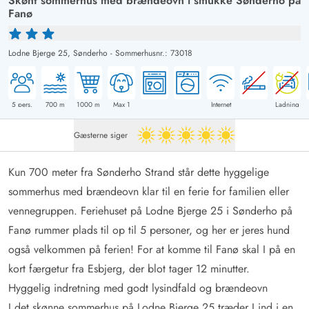
Skønt sommerhus med brændeovn i smukke Sønderho på
Fanø
Lodne Bjerge 25,
Sønderho
-
Sommerhusnr.: 73018
5
pers.
700
m
1000
m
Max 1
Internet
Ladning
Gæsterne siger
5 ud af 5
Kun 700 meter fra Sønderho Strand står dette hyggelige
sommerhus med brændeovn klar til en ferie for familien eller
vennegruppen. Feriehuset på Lodne Bjerge 25 i Sønderho på
Fanø rummer plads til op til 5 personer, og her er jeres hund
også velkommen på ferien! For at komme til Fanø skal I på en
kort færgetur fra Esbjerg, der blot tager 12 minutter.
Hyggelig indretning med godt lysindfald og brændeovn
I det skønne sommerhus på Lodne Bjerge 25 træder I ind i en