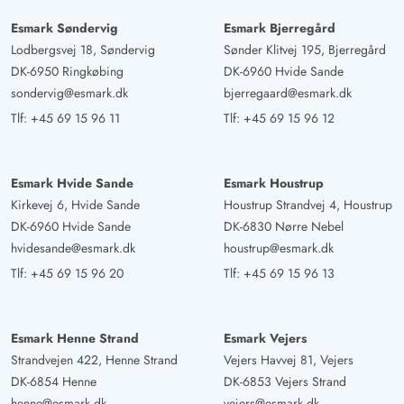
dermed sikre for hunde og/eller børn. Huset ligger tæt
på stranden og indkøbsmulighederne. Det er et super
Esmark Søndervig
Esmark Bjerregård
Lodbergsvej 18, Søndervig
Sønder Klitvej 195, Bjerregård
smukt hus. Vi synes, det er perfekt som det er.
DK-6950 Ringkøbing
DK-6960 Hvide Sande
sondervig@esmark.dk
bjerregaard@esmark.dk
Gast
5 ud af 5
Tlf:
+45 69 15 96 11
Tlf:
+45 69 15 96 12
5 ud af 5
5 out of 5
26/08/2024
Deutschland
AI Oversat
(Se oprindelig)
Esmark Hvide Sande
Esmark Houstrup
Et meget hyggeligt og godt udstyret feriehus med et
Kirkevej 6, Hvide Sande
Houstrup Strandvej 4, Houstrup
meget fair pris-ydelsesforhold. Alt er til stede for en
DK-6960 Hvide Sande
DK-6830 Nørre Nebel
perfekt ferie uden overflødigt bras.
hvidesande@esmark.dk
houstrup@esmark.dk
Tlf:
+45 69 15 96 20
Tlf:
+45 69 15 96 13
Esmark Henne Strand
Esmark Vejers
Strandvejen 422, Henne Strand
Vejers Havvej 81, Vejers
DK-6854 Henne
DK-6853 Vejers Strand
henne@esmark.dk
vejers@esmark.dk