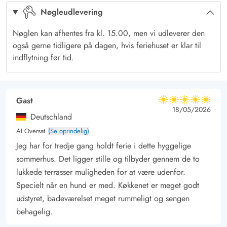
Nøgleudlevering
havemøbler og liggestole, mens I nyder ferien og solen.
Terrassen er lukket, og derfor vil I sagtens kunne have jeres
Nøglen kan afhentes fra kl. 15.00, men vi udleverer den
hund med herud, uden at den tager ud på opdagelse på egen
også gerne tidligere på dagen, hvis feriehuset er klar til
hånd.
indflytning før tid.
Efter at have slappet af i solen i løbet af dagen, kan I begynde
at tænde op i grillen om aftenen og gøre klar til en lækker
grillmiddag.
Gast
5 ud af 5
5 ud af 5
5 out of 5
18/05/2026
700 meter til stranden
Deutschland
Med en afstand på blot 700 meter vil det ikke tage jer lang tid
AI Oversat
(Se oprindelig)
til fods at nå frem til stranden, hvor I kan gå ture, flyve med
Jeg har for tredje gang holdt ferie i dette hyggelige
drage og meget mere. Stranden ved Sønderho er ikke oplagt
sommerhus. Det ligger stille og tilbyder gennem de to
som badestrand – her anbefales det at tage turen til Rindby,
lukkede terrasser muligheden for at være udenfor.
hvor der både er nedkørsel til stranden i bil, men også er
Specielt når en hund er med. Køkkenet er meget godt
særligt børnevenligt da der ofte er lavvande om sommeren.
udstyret, badeværelset meget rummeligt og sengen
behagelig.
Udover stranden er der også mange andre skønne natur- og
kulturoplevelser, I kan opleve på Fanø i løbet af jeres ferie.