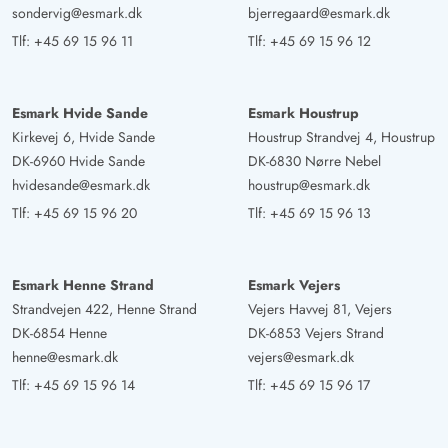
sondervig@esmark.dk
bjerregaard@esmark.dk
Gast
Tlf:
+45 69 15 96 11
Tlf:
+45 69 15 96 12
5 ud af 5
5 ud af 5
5 out of 5
09/05/2025
Deutschland
AI Oversat
(Se oprindelig)
Esmark Hvide Sande
Esmark Houstrup
Alt er meget smukt - rent, fremragende udstyret, mange
Kirkevej 6, Hvide Sande
Houstrup Strandvej 4, Houstrup
smukke siddepladser.
DK-6960 Hvide Sande
DK-6830 Nørre Nebel
hvidesande@esmark.dk
houstrup@esmark.dk
Tlf:
+45 69 15 96 20
Tlf:
+45 69 15 96 13
Gast
5 ud af 5
5 ud af 5
5 out of 5
02/05/2025
Deutschland
AI Oversat
(Se oprindelig)
Esmark Henne Strand
Esmark Vejers
Meget dejligt sommerhus, alt er nyindrettet. Tilstrækkelig
Strandvejen 422, Henne Strand
Vejers Havvej 81, Vejers
plads. Soveværelserne er en smule små, men meget
DK-6854 Henne
DK-6853 Vejers Strand
pæne Et hyggeligt hus til at føle sig godt tilpas
henne@esmark.dk
vejers@esmark.dk
Tlf:
+45 69 15 96 14
Tlf:
+45 69 15 96 17
Gast
4.5 ud af 5
4.5 ud af 5
4.5 out of 5
28/04/2025