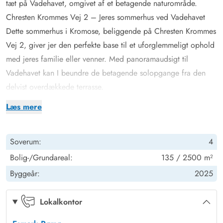
tæt på Vadehavet, omgivet af et betagende naturområde.
Chresten Krommes Vej 2 – Jeres sommerhus ved Vadehavet
Dette sommerhus i Kromose, beliggende på Chresten Krommes
Vej 2, giver jer den perfekte base til et uforglemmeligt ophold
med jeres familie eller venner. Med panoramaudsigt til
Vadehavet kan I beundre de betagende solopgange fra den
delvist overdækkede terrasse.
Faciliteterne lever op til alle forventninger: 2 luksuriøse
Læs mere
badeværelser med gulvvarme, hvoraf 1 badeværelse har
direkte adgang fra et soveværelse, en sauna til afslappende
Soverum:
4
stunder og et vildmarksbad udendørs, som indbyder til
velvære. Den udendørs bruser giver ekstra friskhed og komfort
Bolig-/Grundareal:
135 / 2500 m²
efter en dag på den nærliggende strand eller Vadehavet, som
Byggeår:
2025
kun ligger 200 meter væk. Her bestemmer tidevandet, hvordan
naturen viser sig.
Lokalkontor
til børnene er der en trampolin.