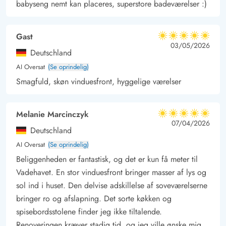
rådighed.
babyseng nemt kan placeres, superstore badeværelser :)
En naturgrund på 2500 m² omgiver sommerhuset og inviterer
jeres hund til at boltre sig – 1 trofast ven er velkommen.
Gast
5 ud af 5
Udforsk Rømø og omegn
5 ud af 5
5 out of 5
03/05/2026
Deutschland
Rømø er et meget populært ferieområde, kendt for sin dejligt
AI Oversat
(Se oprindelig)
brede sandstrand og det imponerende klitlandskab.
Smagfuld, skøn vinduesfront, hyggelige værelser
Mulighederne for wind- og vandsportsfolk er unikke – hvad
enten det er surfing, kitesurfing eller bare at betragte de
Melanie Marcinczyk
modige sportsfolk.
5 ud af 5
5 ud af 5
5 out of 5
07/04/2026
Øen er også et paradis for naturvenner: Prøv kræfter med at
Deutschland
samle rav eller udforsk de
veludbyggede cykel- og vandrestier
.
AI Oversat
(Se oprindelig)
Derudover er Rømø en del af UNESCOs verdensnaturarv takket
Beliggenheden er fantastisk, og det er kun få meter til
Vadehavet. En stor vinduesfront bringer masser af lys og
være sit imponerende dyreliv, herunder trækfugle og sæler.
sol ind i huset. Den delvise adskillelse af soveværelserne
Ikke kun Rømø selv tilbyder imponerende seværdigheder.
bringer ro og afslapning. Det sorte køkken og
Udflugter til det nærliggende Sylt eller Mandø beriger jeres
spisebordsstolene finder jeg ikke tiltalende.
ferie med endnu mere variation. Oplev historiske steder som
Renoveringen kræver stadig tid, og jeg ville ønske mig