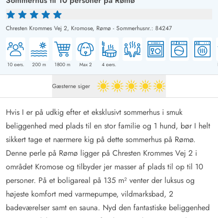
Sommerhus til 10 personer på Rømø
Chresten Krommes Vej 2,
Kromose, Rømø
-
Sommerhusnr.: 84247
10
pers.
200
m
1800
m
Max 2
4
pers.
Gæsterne siger
5 ud af 5
Hvis I er på udkig efter et eksklusivt sommerhus i smuk
beliggenhed med plads til en stor familie og 1 hund, bør I helt
sikkert tage et nærmere kig på dette
sommerhus på Rømø
.
Denne perle på Rømø ligger på Chresten Krommes Vej 2 i
området Kromose og tilbyder jer masser af plads til op til
10
personer
. På et boligareal på 135 m² venter der luksus og
højeste komfort med varmepumpe, vildmarksbad, 2
badeværelser samt en
sauna
. Nyd den fantastiske beliggenhed