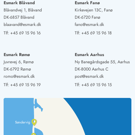
Deutschland
Esmark Blåvand
Esmark Fanø
Blåvandvej 1, Blåvand
Kirkevejen 13C, Fanø
AI Oversat
(Se oprindelig)
DK-6857 Blåvand
DK-6720 Fanø
Meget smukt og moderne indrettet hus. Meget tæt på
blaavand@esmark.dk
fano@esmark.dk
stranden via en lille skovsti. Meget idyllisk og super luft.
Tlf:
+45 69 15 96 16
Tlf:
+45 69 15 96 18
Esmark Rømø
Esmark Aarhus
Juvrevej 6, Rømø
Ny Banegårdsgade 55, Aarhus
DK-6792 Rømø
DK-8000 Aarhus C
romo@esmark.dk
post@esmark.dk
Tlf:
+45 69 15 96 19
Tlf:
+45 69 15 96 15