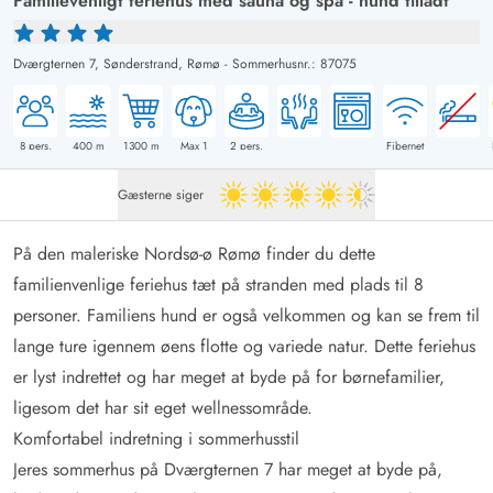
Familievenligt feriehus med sauna og spa - hund tilladt
Dværgternen 7,
Sønderstrand, Rømø
-
Sommerhusnr.: 87075
8
pers.
400
m
1300
m
Max 1
2
pers.
Fibernet
Gæsterne siger
4.5 ud af 5
På den maleriske Nordsø-ø Rømø finder du dette
familienvenlige feriehus tæt på stranden med plads til 8
personer. Familiens hund er også velkommen og kan se frem til
lange ture igennem øens flotte og variede natur. Dette feriehus
er lyst indrettet og har meget at byde på for børnefamilier,
ligesom det har sit eget wellnessområde.
Komfortabel indretning i sommerhusstil
Jeres sommerhus på Dværgternen 7 har meget at byde på,