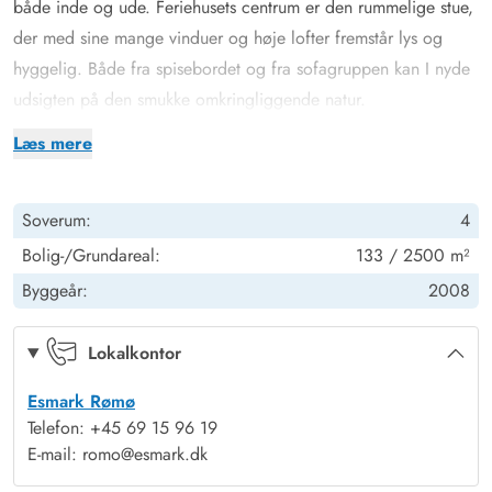
både inde og ude. Feriehusets centrum er den rummelige stue,
der med sine mange vinduer og høje lofter fremstår lys og
hyggelig. Både fra spisebordet og fra sofagruppen kan I nyde
udsigten på den smukke omkringliggende natur.
De komfortable sofaer er det perfekte sted til at lave en
Læs mere
filmaften med hele familien, hvor I samles til hygge med
hjemmelavet popcorn og brændeovnens omfavnende varme.
Soverum:
4
Derudover kan I varme feriehuset op med den
energibesparende varmepumpe.
Bolig-/Grundareal:
133 / 2500 m²
Det moderne køkken med opvaskemaskine, indbyder til fælles
Byggeår:
2008
madlavningsaften. Lystfiskerne blandt jer kan derudover glæde
sig over den 70-liters fryser, hvor de friskfangede fisk kan
Lokalkontor
fryses ned.
Esmark Rømø
Med de 2 badeværelser med gulvvarme opstår der ingen kø
Telefon: +45 69 15 96 19
om morgenen, og du kan dele badeværelserne op, hvis du
E-mail: romo@esmark.dk
rejser med familie eller vennerne. Det store badeværelse har