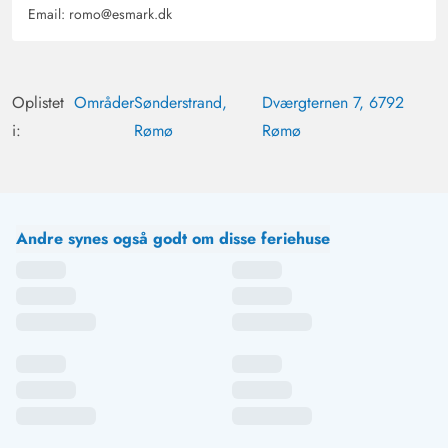
Email:
romo@esmark.dk
Oplistet
Områder
Sønderstrand,
Dværgternen 7, 6792
i:
Rømø
Rømø
Andre synes også godt om disse feriehuse