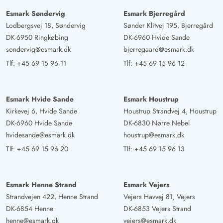
Esmark Søndervig
Esmark Bjerregård
Lodbergsvej 18, Søndervig
Sønder Klitvej 195, Bjerregård
DK-6950 Ringkøbing
DK-6960 Hvide Sande
sondervig@esmark.dk
bjerregaard@esmark.dk
Tlf:
+45 69 15 96 11
Tlf:
+45 69 15 96 12
Esmark Hvide Sande
Esmark Houstrup
Kirkevej 6, Hvide Sande
Houstrup Strandvej 4, Houstrup
DK-6960 Hvide Sande
DK-6830 Nørre Nebel
hvidesande@esmark.dk
houstrup@esmark.dk
Tlf:
+45 69 15 96 20
Tlf:
+45 69 15 96 13
Esmark Henne Strand
Esmark Vejers
Strandvejen 422, Henne Strand
Vejers Havvej 81, Vejers
DK-6854 Henne
DK-6853 Vejers Strand
henne@esmark.dk
vejers@esmark.dk