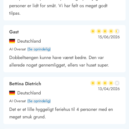
personer er lidt for småt. Vi har følt os meget godt
lidt i de lokale butikker eller spise aftensmad på en af de gode
tilpas.
restauranter.
Gast
4.5 ud af 5
4.5 ud af 5
4.5 out of 5
15/06/2026
Deutschland
AI Oversat
(Se oprindelig)
Dobbeltsengen kunne have været bedre. Den var
allerede noget gennemligget, ellers var huset super.
Bettina Dietrich
4 ud af 5
4 ud af 5
4 out of 5
13/04/2026
Deutschland
AI Oversat
(Se oprindelig)
Det er et lille hyggeligt feriehus til 4 personer med en
meget smuk grund.