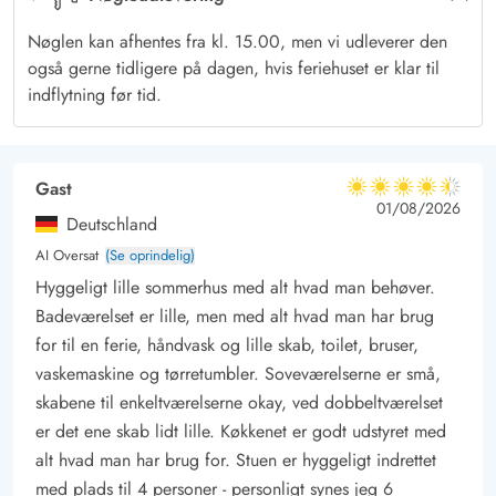
Sommerhuset har 2 delvist afskærmede terrasser, hvoraf den
Nøglen kan afhentes fra kl. 15.00, men vi udleverer den
ene er østvendt. Herfra kan I nyde solopgangen med dagens
også gerne tidligere på dagen, hvis feriehuset er klar til
første kop kaffe. Senere på dagen kan I rykke videre til den
indflytning før tid.
sydvendte terrasse, mens solen står på sit højeste. Til aften kan I
nyde et lækkert grillmåltid med en lækker bøf og et godt glas
vin.
Gast
4.5 ud af 5
4.5 ud af 5
4.5 out of 5
01/08/2026
Bilen kan parkeres under carporten, og til de yngste i familien
Deutschland
er der både sandkasse og gyngestativ.
AI Oversat
(Se oprindelig)
Ferie ved Vesterhavet i Bjerregård
Hyggeligt lille sommerhus med alt hvad man behøver.
Blot 400 meter fra sommerhuset ligger det brusende
Badeværelset er lille, men med alt hvad man har brug
Vesterhav, som uden tvivl er et besøg værd – Hvad enten det
for til en ferie, håndvask og lille skab, toilet, bruser,
er på en lun sommerdag eller en blæsende efterårsdag. Er I
vaskemaskine og tørretumbler. Soveværelserne er små,
mere til stille vand, kan I tage til Ringkøbing Fjord, hvor der
skabene til enkeltværelserne okay, ved dobbeltværelset
er det ene skab lidt lille. Køkkenet er godt udstyret med
blandt andet kan fiskes eller surfes.
alt hvad man har brug for. Stuen er hyggeligt indrettet
Til længere ture kan det anbefales at besøge Hvide Sande,
med plads til 4 personer - personligt synes jeg 6
Søndervig eller Ringkøbing. Her er der mulighed for at shoppe