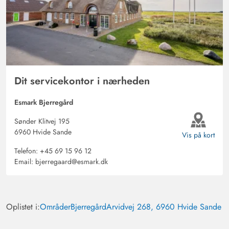
Ældre velplejet hus. Ideelt til 2 - 4 personer. Roligt
område (vi havde for første gang besøg af en ræv)
Afstand til stranden er i orden.
Dit servicekontor i nærheden
Esmark Bjerregård
Sønder Klitvej 195
6960 Hvide Sande
Vis på kort
Telefon:
+45 69 15 96 12
Email:
bjerregaard@esmark.dk
Oplistet i:
Områder
Bjerregård
Arvidvej 268, 6960 Hvide Sande