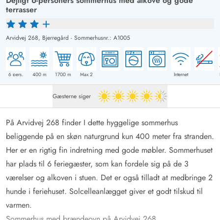
Dejligt 6-personers sommerhus med alkove og gode
terrasser
Arvidvej 268,
Bjerregård
-
Sommerhusnr.: A1005
6
pers.
400
m
1700
m
Max 2
Internet
Gæsterne siger
4.5 ud af 5
På Arvidvej 268 finder I dette hyggelige sommerhus
beliggende på en skøn naturgrund kun 400 meter fra stranden.
Her er en rigtig fin indretning med gode møbler. Sommerhuset
har plads til 6 feriegæster, som kan fordele sig på de 3
værelser og alkoven i stuen. Det er også tilladt at medbringe 2
hunde i feriehuset. Solcelleanlægget giver et godt tilskud til
varmen.
Sommerhus med brændeovn på Arvidvej 268