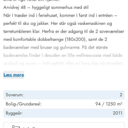
Arvidvej 48 – hyggeligt sommerhus med stil
Når I træder ind i feriehuset, kommer I først ind i entréen –
perfekt til sko og jakker. Her står også vaskemaskinen og
tørretumbleren klar. Herfra er der adgang til de 2 soveværelser
med komfortable dobbeltsenge (180x200), samt de 2
badeværelser med bruser og gulvvarme. På det største
badeværelse finder I desuden en lille wellness-oase med både
spabad og sauna – helt perfekt efter en lang dag på stranden.
Hjertet i sommerhuset er den åbne stue med pejs. Pejsen står
Læs mere
frit, så varmen fordeles godt, og flammerne kan nydes fra 2
sider. Der er også gulvvarme i stuen, hvis I vil have ekstra
Soverum:
2
varme.
Køkkenet er åbent og godt udstyret, så I kan lave mad
Bolig-/Grundareal:
94 / 1250 m²
sammen. Spisebordet er stort nok til hyggelige måltider og
Byggeår:
2011
spil-aftener. Og opvasken? Den klarer opvaskemaskinen.
Terrasser til både afslapning og udsigt