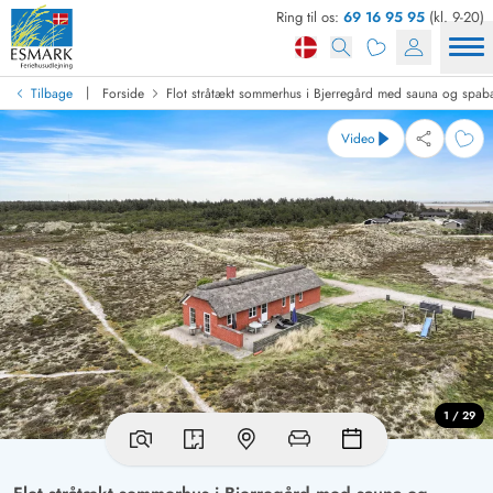
Ring til os:
69 16 95 95
(kl. 9-20)
|
Tilbage
Forside
Flot stråtækt sommerhus i Bjerregård med sauna og spab
Video
1 / 29