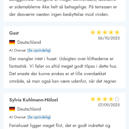
er sidemøblerne ikke helt så behagelige. På terrassen er
der desværre næsten ingen beskyttelse mod vinden.
Gast
5 ud af 5
5 ud af 5
5 out of 5
06/10/2025
Deutschland
AI Oversat
(Se oprindelig)
Der mangler intet i huset. Udsigten over klithederne er
fantastisk. Vi føler os altid meget godt tilpas i dette hus.
Det eneste der kunne ønskes er et lille overdækket
område, så man også kan være udenfor, når det regner.
Sylvia Kuhlmann-Hölzel
4 ud af 5
4 ud af 5
4 out of 5
07/09/2025
Deutschland
AI Oversat
(Se oprindelig)
Feriehuset ligger meget flot, det er godt indrettet og