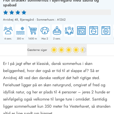
Flot stråtækt sommerhus i Bjerregård med sauna og
spabad
Arvidvej 48,
Bjerregård
-
Sommerhusnr.: A1262
4
pers.
350
m
1600
m
Max 2
2
pers.
Gæsterne siger
4.5 ud af 5
Er I på jagt efter et klassisk, dansk sommerhus i skøn
beliggenhed, hvor der også er tid til at slappe af? Så er
Arvidvej 48 ved den danske vestkyst det helt rigtige sted.
Feriehuset ligger på en skøn naturgrund, omgivet af fred og
idyllisk natur, og her er plads til 4 personer – jeres 2 hunde er
selvfølgelig også velkomne til lange ture i området. Samtidig
ligger sommerhuset kun 350 meter fra Vesterhavet, så stranden
altid er lige rundt om hjørnet.