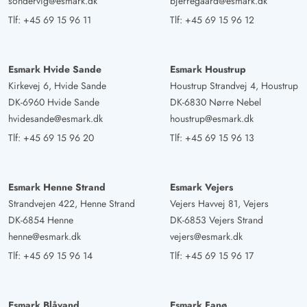
sondervig@esmark.dk
bjerregaard@esmark.dk
Tlf:
+45 69 15 96 11
Tlf:
+45 69 15 96 12
Esmark Hvide Sande
Esmark Houstrup
Kirkevej 6, Hvide Sande
Houstrup Strandvej 4, Houstrup
DK-6960 Hvide Sande
DK-6830 Nørre Nebel
hvidesande@esmark.dk
houstrup@esmark.dk
Tlf:
+45 69 15 96 20
Tlf:
+45 69 15 96 13
Esmark Henne Strand
Esmark Vejers
Strandvejen 422, Henne Strand
Vejers Havvej 81, Vejers
DK-6854 Henne
DK-6853 Vejers Strand
henne@esmark.dk
vejers@esmark.dk
Tlf:
+45 69 15 96 14
Tlf:
+45 69 15 96 17
Esmark Blåvand
Esmark Fanø