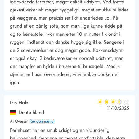
indbydende terrasser, meget enkelt udstyret. Ved første
børn og voksne, så uanset om I søger afslapning eller action,
øjekast virker alt meget hyggeligt, meget smukke billeder
er der noget for alle.
på væggene, men praksis ser lidt anderledes ud. På
grund af en dårlig sofa, som man lige kunne sidde på,
og to lænestole, hvor man efter 10 minutter fik ondt i
ryggen, indfandt den danske hygge sig ikke. Sengene i
de 2 soveværelser er dog meget gode. Køkkenudstyret
er også okay. 2 badeværelser er normalt udstyret, men
der mangler en hylde i bruserne til brusegelé. Med 4
stjerner er huset overvurderet, vi ville ikke booke det
igen.
Iris Holz
3.5 ud af 5
3.5 ud af 5
3.5 out of 5
11/10/2025
Deutschland
AI Oversat
(Se oprindelig)
Feriehuset har en smuk udsigt og en vidunderlig
beliggenhed. Sengene er meget komfortable, desværre