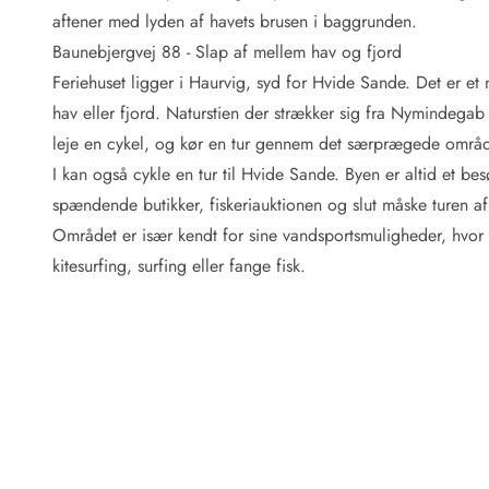
Fordele hos os
aftener med lyden af havets brusen i baggrunden.
Esmark Rejsecurity
Baunebjergvej 88 - Slap af mellem hav og fjord
Esmark KidsVIP
Esmark VIP: Fordele og rabataftaler
Feriehuset ligger i Haurvig, syd for
Hvide Sande
. Det er et
Prisgaranti
hav eller fjord. Naturstien der strækker sig fra Nymindegab
Ingen depositum
leje en cykel,
og kør en tur gennem det særprægede områd
Gæsteanmeldelser
I kan også cykle en tur til Hvide Sande. Byen er altid et b
Gratis WiFi i ferieområdet
spændende butikker, fiskeriauktionen og slut måske turen 
Rabat
Området er især kendt for sine vandsportsmuligheder, hvo
We love people!
kitesurfing, surfing eller fange fisk.
Fritidsaktiviteter
Esmark VIP partnerfordele
Esmark KidsVIP
LEGOLAND® rabat
Ferie med børn
Ferie med hund
Ferie ved stranden
Naturoplevelser