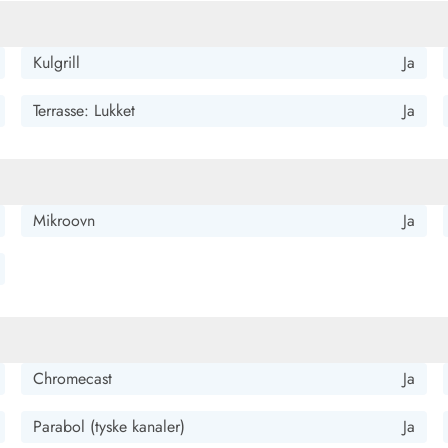
Kulgrill
Ja
Terrasse: Lukket
Ja
Kontakt Blåvand
Kontakt Vejers
Kontakt Henne
Kontakt Rømø
Kontakt
Mikroovn
Ja
Chromecast
Ja
Parabol (tyske kanaler)
Ja