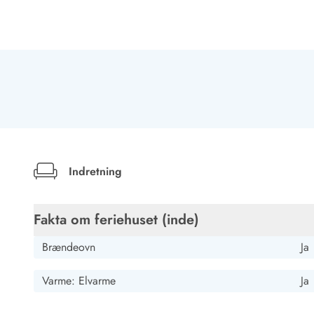
Rav - find det selv langs Vesterhavet
Indendørs legelande
Zoologiske haver og dyreparker
Sportsaktiviteter
Lystfiskeri på Vestkysten
Bowling
Minigolf i Vestjylland
Svømmehaller og badelande
Golfferie i sommerhus
Fitness og træning
Indretning
Cykelferie
Rideskoler/Ponyridning
Surfing
Fakta om feriehuset (inde)
Vandring langs Vestkysten
Vandski for hele familien
Brændeovn
Ja
Sejlads langs Vestkysten
Kulturaktiviteter
Varme: Elvarme
Ja
Historiske museer
Kunstmuseer