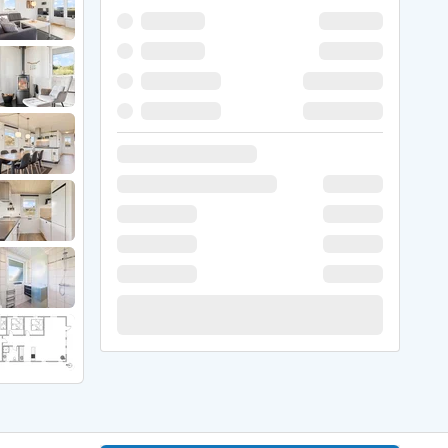
 Hede
ig
g
ge
de
it
and
sby