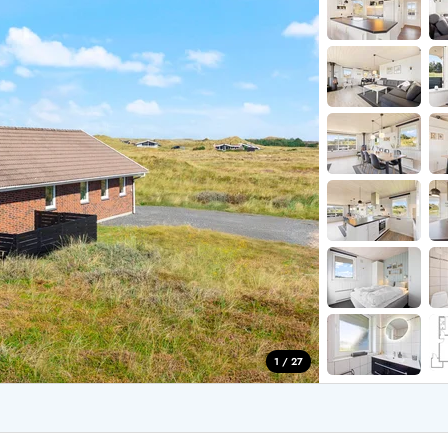
for 4 Personer
Sommerhuse i juleferien
for 6 Personer
Sommerhuse til nytår
for 8 Personer
de Sande
Sommerhuse i Søndervig
 i Henne Strand
Sommerhuse i Lodbjerg
 i Ho
Sommerhuse i Nr. Lyngv
i Houstrup
Sommerhuse på Rømø
 i Houvig
Sommerhuse i Søndervi
å Holmsland Klit
Sommerhuse i Skodbjer
 på Holmsland
Sommerhuse i Thorsmin
 i Hvide Sande
Sommerhuse i Vedersø Kl
 i Jegum
Sommerhuse i Vejers Str
 i Klegod
Sommerhuse i Vester Hu
1 / 27
e hos os