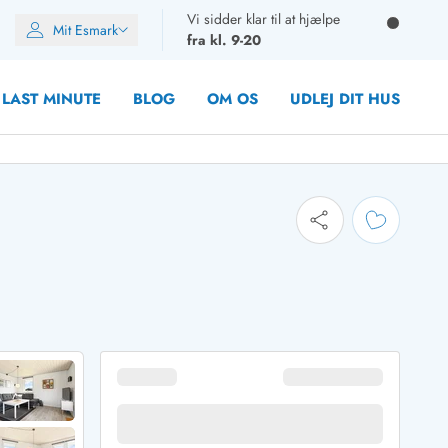
Vi sidder klar til at hjælpe
Mit Esmark
fra kl. 9-20
LAST MINUTE
BLOG
OM OS
UDLEJ DIT HUS
oner
oner
oner
rupper)
en
ien
ien
n