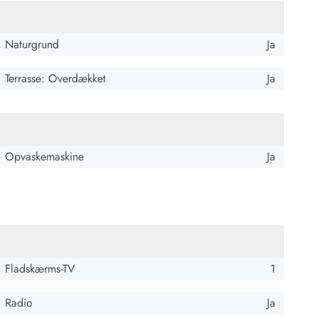
Naturgrund
Ja
Terrasse: Overdækket
Ja
 Hvide Sande
Baglandet
Opvaskemaskine
Ja
Fladskærms-TV
1
Radio
Ja