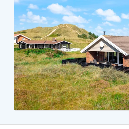
Sommerhuse med spa
Sommerhuse 
Sommerhuse med fredagsskift
Sommerhuse 
Sommerhuse med lørdagsskift
Sommerhuse 
Sommerhuse i Bjerregård
Sommerhuse i Blåvand
Sommerhuse i Hvi
Sommerhuse i Årgab
Sommerhuse
Sommerhuse i Arrild
Sommerhuse
Sommerhuse i Bjerregård
Sommerhuse 
Sommerhuse i Blåvand
Sommerhuse
Sommerhuse i Bork Havn
Sommerhus p
Sommerhuse i Fjand
Sommerhuse
Sommerhuse på Fanø
Sommerhuse
Sommerhuse i Grærup Strand
Sommerhuse
Sommerhuse i Haurvig
Sommerhuse
Esmark Rejsecurity
Esmark KidsVIP
Esmark VIP partnerfordele
Fordel
Praktiske informationer
Åbningstider og døgnvagt
Ankomst