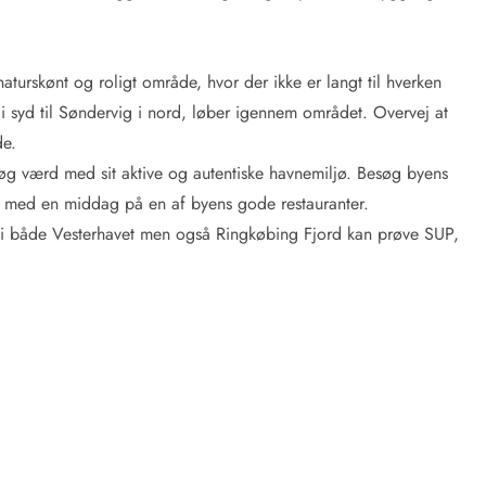
 naturskønt og roligt område, hvor der ikke er langt til hverken
 i syd til Søndervig i nord, løber igennem området. Overvej at
e.
esøg værd med sit aktive og autentiske havnemiljø. Besøg byens
af med en middag på en af byens gode restauranter.
r i både Vesterhavet men også Ringkøbing Fjord kan prøve SUP,