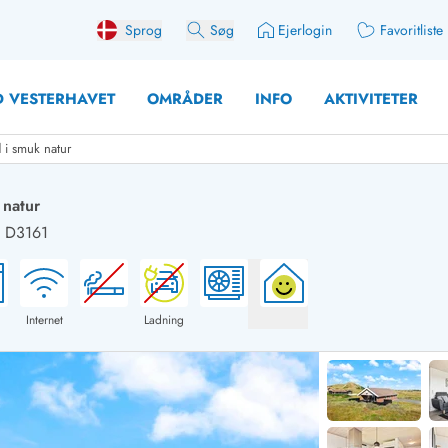
Sprog
Søg
Ejerlogin
Favoritliste
 VESTERHAVET
OMRÅDER
INFO
AKTIVITETER
 i smuk natur
 natur
: D3161
 med søndagsskift
Sommerhuse for 10 pers
med plads til fangsten
Sommerhuse for 12 Pers
med aktivitetsrum
Sommerhuse for 14 Pers
Internet
Ladning
med ladestation (elbil)
Store sommerhuse (for g
med brændeovn
Sommerhuse i påskeferi
erhuse
Sommerhuse i sommerfer
 med ydersæsonrabat
Sommerhuse i efterårsfer
for 2 personer
Sommerhuse i vinterferie