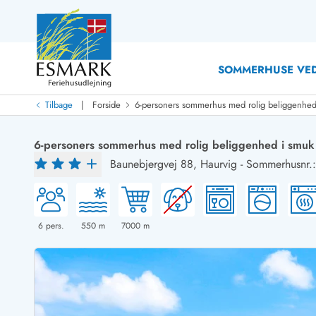
SOMMERHUSE VED
|
Tilbage
Forside
6-personers sommerhus med rolig beliggenhed
Last Minute
Last minute
6-personers sommerhus med rolig beliggenhed i smuk
Nyheder
Baunebjergvej 88,
Haurvig
-
Sommerhusnr.
Nyheder hos Esmark
Med swimmingpool
Sommerhuse med hund
Nyrenoverede sommerhuse
Sommerhuse
Sommerhuse med slutrengøring inklusive
Sommerhuse 
Sommerhuse tæt ved vandet
Sommerhuse 
6
pers.
550
m
7000
m
Sommerhuse med internet
Sommerhuse 
Nybyggede sommerhuse
Feriehuse 
Sommerhuse med sauna
Luksussomm
Røgfrie/ikke-ryger sommerhuse
Sommerhuse
Sommerhuse med udsigt
Sommerhuse 