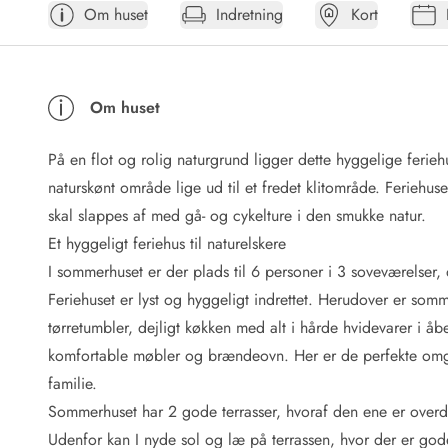
Om huset
Indretning
Kort
Afrejse
Sommerhus ABC
Booking FAQ
Forbrugsafregning (Strøm, vand...)
Om huset
Lån og lej
Pakkeliste
På en flot og rolig naturgrund ligger dette hyggelige ferie
Rengøring
Gavekort
naturskønt område lige ud til et fredet klitområde. Feriehuset 
Book tidligt
skal slappes af med gå- og cykelture i den smukke natur.
Lejebetingelser
Et hyggeligt feriehus til naturelskere
Info
I sommerhuset er der plads til 6 personer i 3 soveværelser,
Vejret i Danmark
Feriehuset er lyst og hyggeligt indrettet. Herudover er so
Sæsontider
tørretumbler, dejligt køkken med alt i hårde hvidevarer i å
Baderegler
Naturbeskyttelse
komfortable møbler og brændeovn. Her er de perfekte omgi
Webcam
familie.
Fotokonkurrence
Sommerhuset har 2 gode terrasser, hvoraf den ene er overdæ
Kort
Udenfor kan I nyde sol og læ på terrassen, hvor der er gode