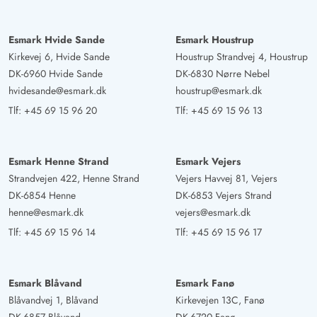
klitterne!
Esmark Hvide Sande
Esmark Houstrup
Herbert Meyer
Kirkevej 6, Hvide Sande
Houstrup Strandvej 4, Houstrup
4.5 ud af 5
4.5 ud af 5
4.5 out of 5
30/09/2024
DK-6960 Hvide Sande
DK-6830 Nørre Nebel
Deutschland
hvidesande@esmark.dk
houstrup@esmark.dk
AI Oversat
(Se oprindelig)
Tlf:
+45 69 15 96 20
Tlf:
+45 69 15 96 13
Et meget velholdt og topudstyret feriehus i en rolig og
uforstyrrelig beliggenhed i klitterne. Terrassen har sol
næsten hele dagen og er godt beskyttet mod vind og
Esmark Henne Strand
Esmark Vejers
indblik. Køkkenudstyr er næsten perfekt. Meget velegnet
Strandvejen 422, Henne Strand
Vejers Havvej 81, Vejers
til større børn, egen TV og spillekonsol, og
DK-6854 Henne
DK-6853 Vejers Strand
børneværelset er godt placeret i feriehus, så børnene
henne@esmark.dk
vejers@esmark.dk
ikke hører alt eller forældrene. Det er også meget skønt
Tlf:
+45 69 15 96 14
Tlf:
+45 69 15 96 17
med den indbyggede aircondition. Desværre kunne vi
ikke bruge den fantastiske bruser fuldt ud, da vi ikke
fandt nogen brugsanvisning. Men det var kun en lille ting
Esmark Blåvand
Esmark Fanø
Blåvandvej 1, Blåvand
Kirkevejen 13C, Fanø
på en ellers meget dejlig ophold. Feriehuset kan varmt