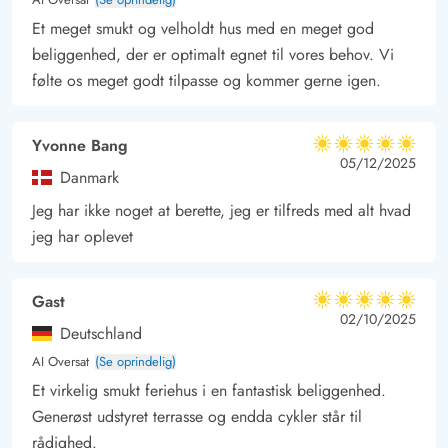
Et meget smukt og velholdt hus med en meget god
beliggenhed, der er optimalt egnet til vores behov. Vi
følte os meget godt tilpasse og kommer gerne igen.
Yvonne Bang
5 ud af 5
5 ud af 5
5 out of 5
05/12/2025
Danmark
Jeg har ikke noget at berette, jeg er tilfreds med alt hvad
jeg har oplevet
Gast
5 ud af 5
5 ud af 5
5 out of 5
02/10/2025
Deutschland
AI Oversat
(Se oprindelig)
Et virkelig smukt feriehus i en fantastisk beliggenhed.
Generøst udstyret terrasse og endda cykler står til
rådighed.