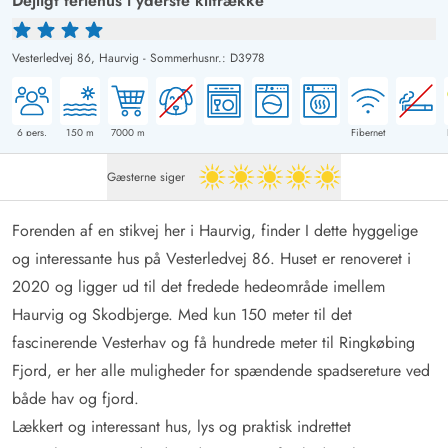
Dejligt feriehus i yderste klitrække
Vesterledvej 86,
Haurvig
-
Sommerhusnr.: D3978
6
pers.
150
m
7000
m
Fibernet
Gæsterne siger
5 ud af 5
Forenden af en stikvej her i Haurvig, finder I dette hyggelige
og interessante hus på Vesterledvej 86. Huset er renoveret i
2020 og ligger ud til det fredede hedeområde imellem
Haurvig og Skodbjerge. Med kun 150 meter til det
fascinerende Vesterhav og få hundrede meter til Ringkøbing
Fjord, er her alle muligheder for spændende spadsereture ved
både hav og fjord.
Lækkert og interessant hus, lys og praktisk indrettet