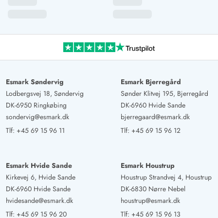
Alexandra Braune
5 ud af 5
5 ud af 5
5 out of 5
02/02/2025
Deutschland
AI Oversat
(Se oprindelig)
Meget rummeligt sommerhus med tilstrækkelig plads til
to familier med børn. Det ekstra område med tv,
poolbord og dart var ideelt. Udendørsarealerne lader
Esmark Søndervig
Esmark Bjerregård
Lodbergsvej 18, Søndervig
Sønder Klitvej 195, Bjerregård
ingen ønsker stå åbne, og beliggenheden er toppen. Der
DK-6950 Ringkøbing
DK-6960 Hvide Sande
er skabe i hvert værelse, hvilket er fremragende. I
sondervig@esmark.dk
bjerregaard@esmark.dk
køkkenet og badeværelserne er der alt, hvad man har
Tlf:
+45 69 15 96 11
Tlf:
+45 69 15 96 12
brug for.
Gast
Esmark Hvide Sande
Esmark Houstrup
5 ud af 5
5 ud af 5
5 out of 5
29/12/2024
Kirkevej 6, Hvide Sande
Houstrup Strandvej 4, Houstrup
Deutschland
DK-6960 Hvide Sande
DK-6830 Nørre Nebel
AI Oversat
(Se oprindelig)
hvidesande@esmark.dk
houstrup@esmark.dk
Et fantastisk sommerhus i bedste beliggenhed! Vi havde
Tlf:
+45 69 15 96 20
Tlf:
+45 69 15 96 13