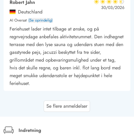
Robert Jahn
4.5 ud af 5
4.5 ud af 5
4.5 out of 5
30/03/2026
Deutschland
AI Oversat
(Se oprindelig)
Feriehuset lader intet tilbage at ønske, og på
regnvejrsdage anbefales aktivitetsrummet. Den indhegnet
terrasse med den lyse sauna og udendørs stuen med den
gasstyrede pejs, jacuzzi beskyttet fra tre sider,
grillområdet med opbevaringsmulighed under et tag,
hvis det skulle regne, og baren inkl. flot lang bord med
meget smukke udendørsstole er højdepunktet i hele
feriehuset.
Gast
5 ud af 5
Se flere anmeldelser
5 ud af 5
5 out of 5
15/02/2026
Deutschland
AI Oversat
(Se oprindelig)
Meget smart sommerhus, desværre er køkken og stue
Indretning