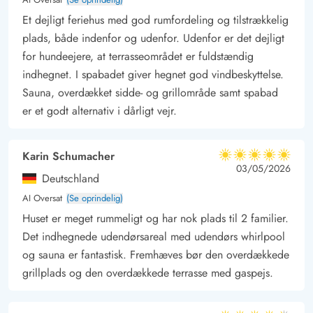
tilgængelig fra april til november.
Et dejligt feriehus med god rumfordeling og tilstrækkelig
Når aftenen er ved at være omme, kan I hoppe en tur i det
plads, både indenfor og udenfor. Udenfor er det dejligt
udendørs spabad efterfulgt af en tur i den varme sauna på
for hundeejere, at terrasseområdet er fuldstændig
terrassen.
indhegnet. I spabadet giver hegnet god vindbeskyttelse.
Desuden er der i sommerhuset gratis vand, så I skal derfor ikke
Sauna, overdækket sidde- og grillområde samt spabad
bekymre jer om vandforbruget når I nyder spabadet.
er et godt alternativ i dårligt vejr.
Fantastsik beliggenhed med 75 meter til Vesterhavet
Kun få skridt væk fra sommerhuset venter den kilometerlange,
Karin Schumacher
hvide sandstrand i Årgab på jer. Fra sommerhuset er der blot
5 ud af 5
5 ud af 5
5 out of 5
03/05/2026
Deutschland
75 meter til stranden. Det naturskønne område er præget af et
AI Oversat
(Se oprindelig)
smukt klitlandskab, der indbyder til lange vandre- eller
Huset er meget rummeligt og har nok plads til 2 familier.
cykelture.
Det indhegnede udendørsareal med udendørs whirlpool
Udover vandsport, fiskeri og rideture byder den lille kystby
og sauna er fantastisk. Fremhæves bør den overdækkede
Hvide Sande jer på shopping, skønne spisesteder med udsigt
grillplads og den overdækkede terrasse med gaspejs.
over slusen og havnen samt fiskeri ved slusen. Så fang selv
dagens fisk og grill den på terrassen om aftenen.