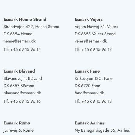
en vidunderlig og afslappende uge.
Esmark Henne Strand
Esmark Vejers
Gast
4.5 ud af 5
4.5 ud af 5
4.5 out of 5
03/11/2024
Strandvejen 422, Henne Strand
Vejers Havvej 81, Vejers
Deutschland
DK-6854 Henne
DK-6853 Vejers Strand
AI Oversat
(Se oprindelig)
henne@esmark.dk
vejers@esmark.dk
Et smukt sommerhus i en meget god beliggenhed med
Tlf:
+45 69 15 96 14
Tlf:
+45 69 15 96 17
en fantastisk udendørs område (kun porten er for lav til
en stor hund). Huset er meget nemt at holde varmt og
var derfor altid meget hyggeligt. Vi havde en dejlig uge
Esmark Blåvand
Esmark Fanø
Blåvandvej 1, Blåvand
Kirkevejen 13C, Fanø
og havde også meget sjov i aktivitetsrummet. Huset er
DK-6857 Blåvand
DK-6720 Fanø
godt egnet til ferie med 2 familier. Luftpumpen fra spa-
blaavand@esmark.dk
fano@esmark.dk
området var især om natten for højt. Heldigvis havde
Tlf:
+45 69 15 96 16
Tlf:
+45 69 15 96 18
Esmark tekniker en idé, der gjorde, at vi så kunne sove.
Vi har givet Esmark et par forbedringsforslag direkte.
Esmark Rømø
Esmark Aarhus
Gast
Juvrevej 6, Rømø
Ny Banegårdsgade 55, Aarhus
4.5 ud af 5