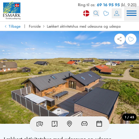
Ring til os:
69 16 95 95
(kl. 9-20)
|
Tilbage
Forside
Lækkert aktivitetshus med udesauna og udespa
1 / 45