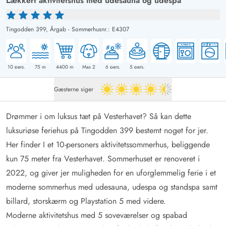
Lækkert aktivitetshus med udesauna og udespa
Tingodden 399,
Årgab
-
Sommerhusnr.: E4307
10
pers.
75
m
4400
m
Max 2
6
pers.
5
pers.
Gæsterne siger
4.5 ud af 5
Drømmer i om luksus tæt på Vesterhavet? Så kan dette
luksuriøse feriehus på Tingodden 399 bestemt noget for jer.
Her finder I et 10-personers aktivitetssommerhus, beliggende
kun 75 meter fra Vesterhavet. Sommerhuset er renoveret i
2022, og giver jer muligheden for en uforglemmelig ferie i et
moderne sommerhus med udesauna, udespa og standspa samt
billard, storskærm og Playstation 5 med videre.
Moderne aktivitetshus med 5 soveværelser og spabad