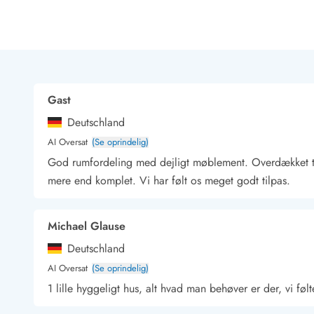
Rav - find det selv langs Vesterhavet
Indendørs legelande
Zoologiske haver og dyreparker
Sportsaktiviteter
Lystfiskeri på Vestkysten
Bowling
Gast
Minigolf i Vestjylland
Deutschland
Svømmehaller og badelande
Golfferie i sommerhus
AI Oversat
(Se oprindelig)
Fitness og træning
God rumfordeling med dejligt møblement. Overdækket te
Cykelferie
mere end komplet. Vi har følt os meget godt tilpas.
Rideskoler/Ponyridning
Surfing
Michael Glause
Vandring langs Vestkysten
Vandski for hele familien
Deutschland
Sejlads langs Vestkysten
AI Oversat
(Se oprindelig)
Kulturaktiviteter
1 lille hyggeligt hus, alt hvad man behøver er der, vi følt
Historiske museer
Kunstmuseer