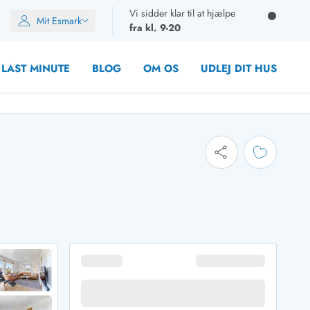
Vi sidder klar til at hjælpe
Mit Esmark
fra kl. 9-20
LAST MINUTE
BLOG
OM OS
UDLEJ DIT HUS
oner
oner
oner
rupper)
en
ien
ien
n