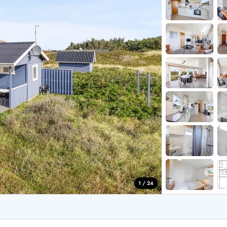
for 4 Personer
Sommerhuse i juleferien
for 6 Personer
Sommerhuse til nytår
for 8 Personer
de Sande
Sommerhuse i Søndervig
 i Henne Strand
Sommerhuse i Lodbjerg
 i Ho
Sommerhuse i Nr. Lyngv
i Houstrup
Sommerhuse på Rømø
 i Houvig
Sommerhuse i Søndervi
å Holmsland Klit
Sommerhuse i Skodbjer
 på Holmsland
Sommerhuse i Thorsmin
 i Hvide Sande
Sommerhuse i Vedersø Kl
 i Jegum
Sommerhuse i Vejers Str
 i Klegod
Sommerhuse i Vester Hu
1 / 24
e hos os