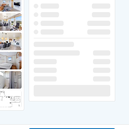
 Hede
ig
g
ge
de
it
and
sby