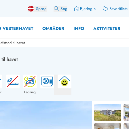
Sprog
Søg
Ejerlogin
Favoritliste
 VESTERHAVET
OMRÅDER
INFO
AKTIVITETER
stand til havet
il havet
 med søndagsskift
Sommerhuse for 10 pers
med plads til fangsten
Sommerhuse for 12 Pers
med aktivitetsrum
Sommerhuse for 14 Pers
t
Ladning
med ladestation (elbil)
Store sommerhuse (for g
med brændeovn
Sommerhuse i påskeferi
erhuse
Sommerhuse i sommerfer
 med ydersæsonrabat
Sommerhuse i efterårsfer
for 2 personer
Sommerhuse i vinterferie