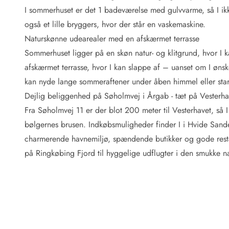
Fordele hos os
I sommerhuset er det 1 badeværelse med gulvvarme, så I ik
Esmark Rejsecurity
også et lille bryggers, hvor der står en vaskemaskine.
Esmark KidsVIP
Esmark VIP: Fordele og rabataftaler
Naturskønne udearealer med en afskærmet terrasse
Prisgaranti
Sommerhuset ligger på en skøn natur- og klitgrund, hvor I k
Ingen depositum
afskærmet terrasse, hvor I kan slappe af – uanset om I ønsker
Gæsteanmeldelser
kan nyde lange sommeraftener under åben himmel eller star
Gratis WiFi i ferieområdet
Dejlig beliggenhed på Søholmvej i Årgab - tæt på Vesterha
Rabat
Fra Søholmvej 11 er der blot 200 meter til Vesterhavet, så I 
We love people!
bølgernes brusen. Indkøbsmuligheder finder I i Hvide Sande
Fritidsaktiviteter
charmerende havnemiljø, spændende butikker og gode resta
Esmark VIP partnerfordele
på Ringkøbing Fjord til hyggelige udflugter i den smukke na
Esmark KidsVIP
LEGOLAND® rabat
Ferie med børn
Ferie med hund
Ferie ved stranden
Naturoplevelser