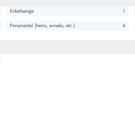
Enkeltsenge
1
Personantal (hems, anneks, etc.)
4