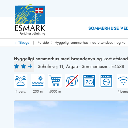
SOMMERHUSE VED
|
Tilbage
Forside
Hyggeligt sommerhus med brændeovn og kort af
Last Minute
Last minute
Hyggeligt sommerhus med brændeovn og kort afstand t
Nyheder
Søholmvej 11,
Årgab
-
Sommerhusnr.: E4638
Nyheder hos Esmark
Med swimmingpool
Sommerhuse med hund
Nyrenoverede sommerhuse
Sommerhuse
Sommerhuse med slutrengøring inklusive
Sommerhuse 
Sommerhuse tæt ved vandet
Sommerhuse 
4
pers.
200
m
5000
m
Fiberne
Sommerhuse med internet
Sommerhuse 
Nybyggede sommerhuse
Feriehuse 
Sommerhuse med sauna
Luksussomm
Røgfrie/ikke-ryger sommerhuse
Sommerhuse
Sommerhuse med udsigt
Sommerhuse 