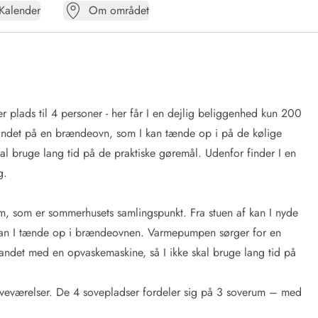
Kalender
Om området
 plads til 4 personer - her får I en dejlig beliggenhed kun 200
 andet på en brændeovn, som I kan tænde op i på de kølige
l bruge lang tid på de praktiske gøremål. Udenfor finder I en
g.
m, som er sommerhusets samlingspunkt. Fra stuen af kan I nyde
, kan I tænde op i brændeovnen. Varmepumpen sørger for en
t andet med en opvaskemaskine, så I ikke skal bruge lang tid på
 soveværelser. De 4 sovepladser fordeler sig på 3 soverum – med