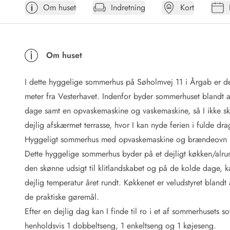
Om huset
Indretning
Kort
Afrejse
Sommerhus ABC
Booking FAQ
Forbrugsafregning (Strøm, vand...)
Om huset
Lån og lej
Pakkeliste
I dette hyggelige sommerhus på Søholmvej 11 i Årgab er der
Rengøring
Gavekort
meter fra Vesterhavet. Indenfor byder sommerhuset blandt
Book tidligt
dage samt en opvaskemaskine og vaskemaskine, så I ikke ska
Lejebetingelser
dejlig afskærmet terrasse, hvor I kan nyde ferien i fulde dra
Info
Hyggeligt sommerhus med opvaskemaskine og brændeovn
Vejret i Danmark
Dette hyggelige sommerhus byder på et dejligt køkken/alru
Sæsontider
den skønne udsigt til klitlandskabet og på de kolde dage
Baderegler
Naturbeskyttelse
dejlig temperatur året rundt. Køkkenet er veludstyret bland
Webcam
de praktiske gøremål.
Fotokonkurrence
Efter en dejlig dag kan I finde til ro i et af sommerhusets
Kort
henholdsvis 1 dobbeltseng, 1 enkeltseng og 1 køjeseng.