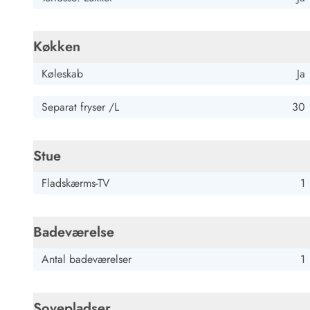
Job hos Esmark
Køkken
Køleskab
Ja
Separat fryser /L
30
Stue
Fladskærms-TV
1
Badeværelse
Antal badeværelser
1
Sovepladser