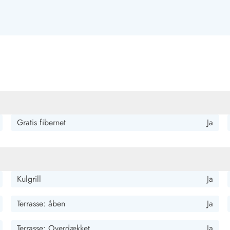
Kontakt Blåvand
Kontakt Vejers
Kontakt Henne
Kontakt Rømø
Kontakt
Gratis fibernet
Ja
Kulgrill
Ja
Terrasse: åben
Ja
Terrasse: Overdækket
Ja