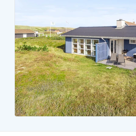
Sommerhuse med spa
Sommerhuse 
Sommerhuse med fredagsskift
Sommerhuse 
Sommerhuse med lørdagsskift
Sommerhuse 
Sommerhuse i Bjerregård
Sommerhuse i Blåvand
Sommerhuse i Hvi
Sommerhuse i Årgab
Sommerhuse
Sommerhuse i Arrild
Sommerhuse
Sommerhuse i Bjerregård
Sommerhuse 
Sommerhuse i Blåvand
Sommerhuse
Sommerhuse i Bork Havn
Sommerhus p
Sommerhuse i Fjand
Sommerhuse
Sommerhuse på Fanø
Sommerhuse
Sommerhuse i Grærup Strand
Sommerhuse
Sommerhuse i Haurvig
Sommerhuse
Esmark Rejsecurity
Esmark KidsVIP
Esmark VIP partnerfordele
Fordel
Praktiske informationer
Åbningstider og døgnvagt
Ankomst