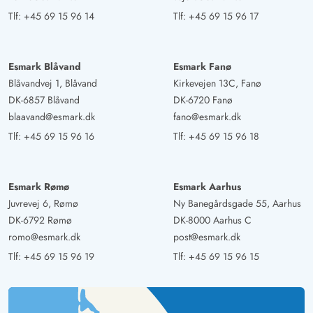
med pejs), desværre havde vi ofte dårligt vejr.
Tlf:
+45 69 15 96 14
Tlf:
+45 69 15 96 17
Varmepumpen fungerede upåklageligt, også ved
temperaturer lige over 0° grader. Bruseren i det lille
toilet er ikke så god, da hele rummet bliver vådt, men
Esmark Blåvand
Esmark Fanø
Blåvandvej 1, Blåvand
Kirkevejen 13C, Fanø
man behøver ikke nødvendigvis at bruge den. Det er
DK-6857 Blåvand
DK-6720 Fanø
meget godt løst i det store badeværelse. Den eneste
blaavand@esmark.dk
fano@esmark.dk
ulempe er den alt for lille sauna, med 2 personer bliver
Tlf:
+45 69 15 96 16
Tlf:
+45 69 15 96 18
det allerede ret trangt, og bænkene er placeret for højt,
man skal hoppe lidt opad, og vi er ikke ligefrem små.
Ellers kunne vi virkelig godt lide huset og interiøret.
Esmark Rømø
Esmark Aarhus
Juvrevej 6, Rømø
Ny Banegårdsgade 55, Aarhus
Katrin Trenscke
DK-6792 Rømø
DK-8000 Aarhus C
5 ud af 5
5 ud af 5
5 out of 5
18/01/2025
romo@esmark.dk
post@esmark.dk
Deutschland
Tlf:
+45 69 15 96 19
Tlf:
+45 69 15 96 15
AI Oversat
(Se oprindelig)
Et hyggeligt, meget rent feriehus. Det er i meget god
stand og kærligt dekoreret. Sengene er meget