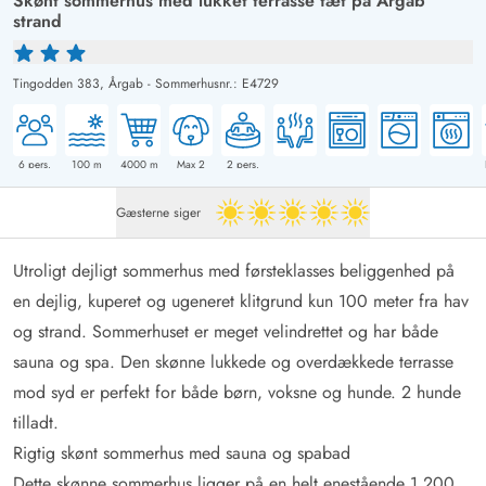
Skønt sommerhus med lukket terrasse tæt på Årgab
strand
Tingodden 383,
Årgab
-
Sommerhusnr.: E4729
6
pers.
100
m
4000
m
Max 2
2
pers.
Gæsterne siger
5 ud af 5
Utroligt dejligt sommerhus med førsteklasses beliggenhed på
en dejlig, kuperet og ugeneret klitgrund kun 100 meter fra hav
og strand. Sommerhuset er meget velindrettet og har både
sauna og spa. Den skønne lukkede og overdækkede terrasse
mod syd er perfekt for både børn, voksne og hunde. 2 hunde
tilladt.
Rigtig skønt sommerhus med sauna og spabad
Dette skønne sommerhus ligger på en helt enestående 1.200