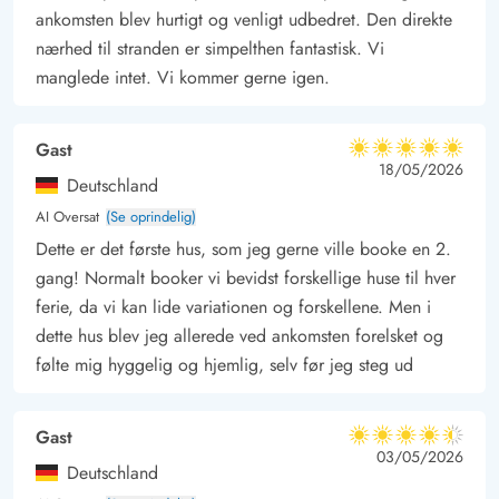
ankomsten blev hurtigt og venligt udbedret. Den direkte
nærhed til stranden er simpelthen fantastisk. Vi
manglede intet. Vi kommer gerne igen.
Gast
5 ud af 5
5 ud af 5
5 out of 5
18/05/2026
Deutschland
AI Oversat
(Se oprindelig)
Dette er det første hus, som jeg gerne ville booke en 2.
gang! Normalt booker vi bevidst forskellige huse til hver
ferie, da vi kan lide variationen og forskellene. Men i
dette hus blev jeg allerede ved ankomsten forelsket og
følte mig hyggelig og hjemlig, selv før jeg steg ud
Gast
4.5 ud af 5
4.5 ud af 5
4.5 out of 5
03/05/2026
Deutschland