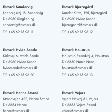
Esmark Søndervig
Esmark Bjerregård
Jan Müller
5 ud af 5
Lodbergsvej 18, Søndervig
Sønder Klitvej 195, Bjerregård
5 ud af 5
5 out of 5
09/03/2025
Deutschland
DK-6950 Ringkøbing
DK-6960 Hvide Sande
sondervig@esmark.dk
bjerregaard@esmark.dk
AI Oversat
(Se oprindelig)
Tlf:
+45 69 15 96 11
Tlf:
+45 69 15 96 12
Et perfekt hus direkte ved stranden! Super udstyr! Det er
let at holde rent, vidunderlige terrasser til afslapning!
Hele dagen skinner solen ind i huset
Esmark Hvide Sande
Esmark Houstrup
Kirkevej 6, Hvide Sande
Houstrup Strandvej 4, Houstrup
Siegfried Harberts
DK-6960 Hvide Sande
DK-6830 Nørre Nebel
5 ud af 5
5 ud af 5
5 out of 5
26/01/2025
hvidesande@esmark.dk
houstrup@esmark.dk
Deutschland
Tlf:
+45 69 15 96 20
Tlf:
+45 69 15 96 13
AI Oversat
(Se oprindelig)
Feriehuset var meget rent, og rumfordelingen er god.
Terrassen er fuldt indhegnet, så man kan tage hunden
Esmark Henne Strand
Esmark Vejers
med ud uden at skulle have snor på den eller hele tiden
Strandvejen 422, Henne Strand
Vejers Havvej 81, Vejers
holde øje med, hvor den er. Meget behageligt. Huset
DK-6854 Henne
DK-6853 Vejers Strand
har en dejlig atmosfære og er meget hyggeligt (også
henne@esmark.dk
vejers@esmark.dk