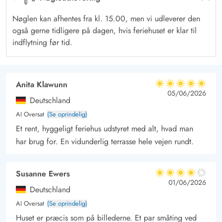
Nøglen kan afhentes fra kl. 15.00, men vi udleverer den
også gerne tidligere på dagen, hvis feriehuset er klar til
indflytning før tid.
Anita Klawunn
5 ud af 5
5 ud af 5
5 out of 5
05/06/2026
Deutschland
AI Oversat
(Se oprindelig)
Et rent, hyggeligt feriehus udstyret med alt, hvad man
har brug for. En vidunderlig terrasse hele vejen rundt.
Susanne Ewers
4 ud af 5
4 ud af 5
4 out of 5
01/06/2026
Deutschland
AI Oversat
(Se oprindelig)
Huset er præcis som på billederne. Et par småting ved