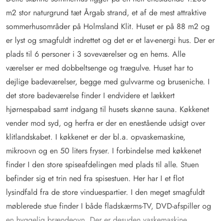
m2 stor naturgrund tæt
Årgab
strand, et af de mest attraktive
sommerhusområder på Holmsland Klit. Huset er på 88 m2 og
er lyst og smagfuldt indrettet og det er et lav-energi hus. Der er
plads til 6 personer i 3 soveværelser og en hems. Alle
værelser er med dobbeltsenge og trægulve. Huset har to
dejlige badeværelser, begge med gulvvarme og bruseniche. I
det store badeværelse finder I endvidere et lækkert
hjørnespabad samt indgang til husets skønne sauna. Køkkenet
vender mod syd, og herfra er der en enestående udsigt over
klitlandskabet. I køkkenet er der bl.a. opvaskemaskine,
mikroovn og en 50 liters fryser. I forbindelse med køkkenet
finder I den store spiseafdelingen med plads til alle. Stuen
befinder sig et trin ned fra spisestuen. Her har I et flot
lysindfald fra de store vinduespartier. I den meget smagfuldt
møblerede stue finder I både fladskærms-TV, DVD-afspiller og
en hyggelig brændeovn. Der er desuden vaskemaskine,