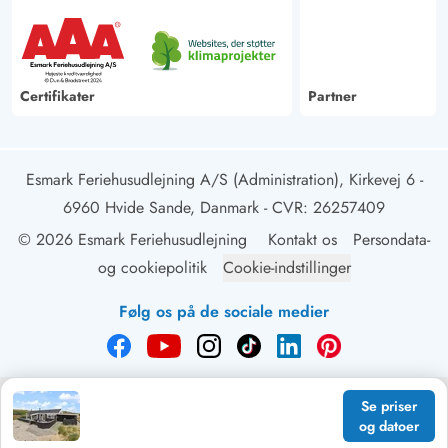
Thomas Meier
4 ud af 5
4 ud af 5
4 out of 5
18/08/2024
Deutschland
AI Oversat
(Se oprindelig)
Certifikater
Partner
Feriehus med let eksponeret beliggenhed i absolut
nærhed af havet.
Esmark Feriehusudlejning A/S (Administration), Kirkevej 6 -
6960 Hvide Sande, Danmark
- CVR: 26257409
© 2026 Esmark Feriehusudlejning
Kontakt os
Persondata-
og cookiepolitik
Cookie-indstillinger
Følg os på de sociale medier
Se priser
og datoer