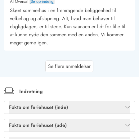
AI Oversat
(Se oprindelig)
Skønt sommerhus i en fremragende beliggenhed til
velbehag og afslapning. Alt, hvad man behøver til
dagligdagen, er til stede. Kun saunaen er lidt for lille til
at kunne nyde den sammen med en anden. Vi kommer
meget gerne igen.
Doris Passon
5 ud af 5
Se flere anmeldelser
5 ud af 5
5 out of 5
02/05/2026
Deutschland
AI Oversat
(Se oprindelig)
Vi tilbragte to meget afslappede uger i april i det
Indretning
hyggelige sommerhus, der var indrettet med sans for
detaljer. Vi manglede intet. Vi var 4 personer og 2
Fakta om feriehuset (inde)
hunde, der kunne opholde sig vidunderligt uden snor på
Brændeovn
Ja
den indhegnede stor terrasse. Gennem de forskellige
Fakta om feriehuset (ude)
siddepladser kunne man altid finde et vindstille hjørne.
Gratis fibernet
Ja
Gasgrill
Ja
Det er også vigtigt at fremhæve husets varmeisolering.