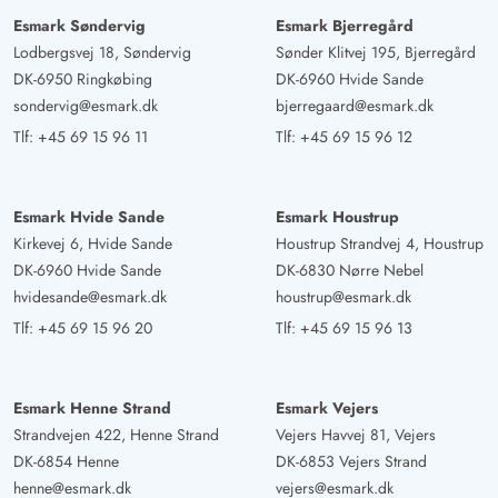
5 ud af 5
5 out of 5
08/09/2024
Deutschland
Esmark Søndervig
Esmark Bjerregård
AI Oversat
(Se oprindelig)
Lodbergsvej 18, Søndervig
Sønder Klitvej 195, Bjerregård
DK-6950 Ringkøbing
DK-6960 Hvide Sande
Det nyrenoverede sommerhus har vi (4 voksne) syntes
sondervig@esmark.dk
bjerregaard@esmark.dk
vældig godt om, i meget god stand og top beliggenhed
Tlf:
+45 69 15 96 11
Tlf:
+45 69 15 96 12
ved stranden. Centrum kan nås til fods, så man faktisk
kan lade bilen stå hele tiden.
Esmark Hvide Sande
Esmark Houstrup
Gast
Kirkevej 6, Hvide Sande
Houstrup Strandvej 4, Houstrup
5 ud af 5
5 ud af 5
5 out of 5
24/08/2024
DK-6960 Hvide Sande
DK-6830 Nørre Nebel
Deutschland
hvidesande@esmark.dk
houstrup@esmark.dk
AI Oversat
(Se oprindelig)
Tlf:
+45 69 15 96 20
Tlf:
+45 69 15 96 13
Det er et meget smukt hus.
Esmark Henne Strand
Esmark Vejers
Strandvejen 422, Henne Strand
Vejers Havvej 81, Vejers
DK-6854 Henne
DK-6853 Vejers Strand
henne@esmark.dk
vejers@esmark.dk