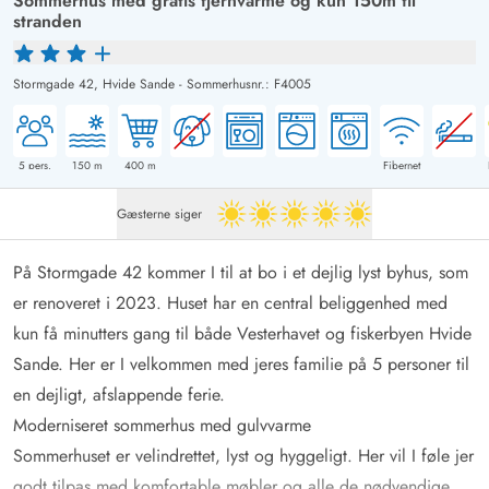
Sommerhus med gratis fjernvarme og kun 150m til
stranden
Stormgade 42,
Hvide Sande
-
Sommerhusnr.: F4005
5
pers.
150
m
400
m
Fibernet
Gæsterne siger
5 ud af 5
På Stormgade 42 kommer I til at bo i et dejlig lyst byhus, som
er renoveret i 2023. Huset har en central beliggenhed med
kun få minutters gang til både Vesterhavet og fiskerbyen Hvide
Sande. Her er I velkommen med jeres familie på 5 personer til
en dejligt, afslappende ferie.
Moderniseret sommerhus med gulvvarme
Sommerhuset er velindrettet, lyst og hyggeligt. Her vil I føle jer
godt tilpas med komfortable møbler og alle de nødvendige