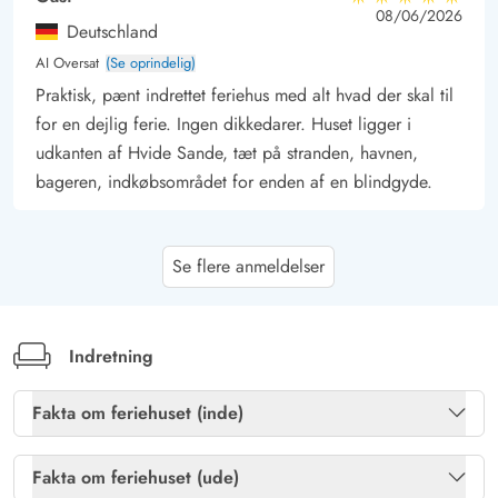
5 ud af 5
5 ud af 5
5 out of 5
08/06/2026
Deutschland
AI Oversat
(Se oprindelig)
Praktisk, pænt indrettet feriehus med alt hvad der skal til
for en dejlig ferie. Ingen dikkedarer. Huset ligger i
udkanten af Hvide Sande, tæt på stranden, havnen,
bageren, indkøbsområdet for enden af en blindgyde.
Marco Raudzis
4.5 ud af 5
Se flere anmeldelser
4.5 ud af 5
4.5 out of 5
28/10/2025
Deutschland
AI Oversat
(Se oprindelig)
Hyggeligt, fuldt møbleret sommerhus til par og små
Indretning
familier. Korte afstande til stranden og byen. Et stort plus
er varmeforsyningen inkluderet... især i den våde årstid.
Fakta om feriehuset (inde)
Gratis fibernet
Ja
Fakta om feriehuset (ude)
Gast
5 ud af 5