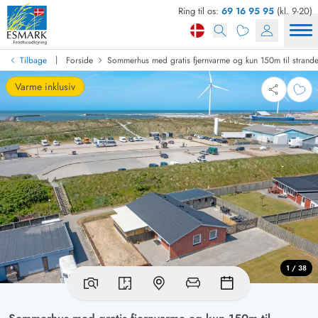
Ring til os:
69 16 95 95
(kl. 9-20)
|
Tilbage
Forside
Sommerhus med gratis fjernvarme og kun 150m til strand
Varme inklusiv
1 / 38