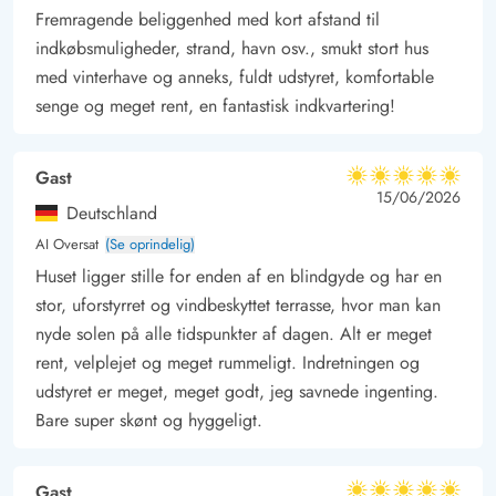
Fremragende beliggenhed med kort afstand til
indkøbsmuligheder, strand, havn osv., smukt stort hus
med vinterhave og anneks, fuldt udstyret, komfortable
senge og meget rent, en fantastisk indkvartering!
Gast
5 ud af 5
5 ud af 5
5 out of 5
15/06/2026
Deutschland
AI Oversat
(Se oprindelig)
Huset ligger stille for enden af en blindgyde og har en
stor, uforstyrret og vindbeskyttet terrasse, hvor man kan
nyde solen på alle tidspunkter af dagen. Alt er meget
rent, velplejet og meget rummeligt. Indretningen og
udstyret er meget, meget godt, jeg savnede ingenting.
Bare super skønt og hyggeligt.
Gast