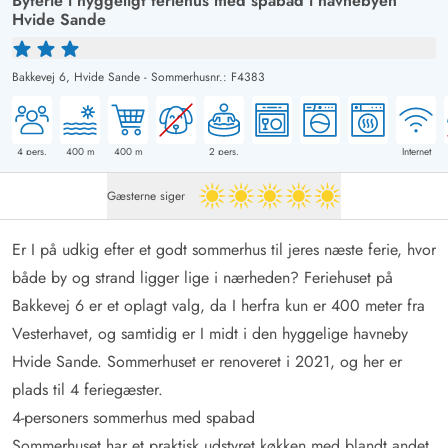
Byferie i hyggeligt feriehus med spabad i havnebyen
Hvide Sande
Bakkevej 6,
Hvide Sande
-
Sommerhusnr.: F4383
4
pers.
400
m
400
m
2
pers.
Internet
Gæsterne siger
5 ud af 5
Er I på udkig efter et godt sommerhus til jeres næste ferie, hvor
både by og strand ligger lige i nærheden? Feriehuset på
Bakkevej 6 er et oplagt valg, da I herfra kun er 400 meter fra
Vesterhavet, og samtidig er I midt i den hyggelige havneby
Hvide Sande. Sommerhuset er renoveret i 2021, og her er
plads til 4 feriegæster.
4-personers sommerhus med spabad
Sommerhuset har et praktisk udstyret køkken med blandt andet