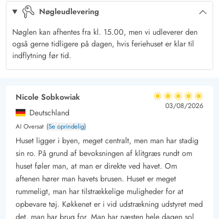
Nøgleudlevering
varm sommerdag med et glas vin og et godt stykke kød, som
er tilberedt på gasgrillen. Den sydvendte terrasse er delvist
Nøglen kan afhentes fra kl. 15.00, men vi udleverer den
overdækket, så I kan sidde i ly for en lille regnbyge på en
også gerne tidligere på dagen, hvis feriehuset er klar til
ellers lun sommerdag.
indflytning før tid.
Fra stuen er der direkte udgang til den vestvendte terrasse, og
derfor har I også herfra en fin udsigt over byen og klitterne.
Skøn beliggenhed i Hvide Sande
Nicole Sobkowiak
5 ud af 5
5 ud af 5
5 out of 5
03/08/2026
Sommerhuset har en fantastisk beliggenhed i Hvide Sande,
Deutschland
hvor I hverken har langt til vand, restauranter og
AI Oversat
(Se oprindelig)
indkøbsmuligheder. Vesterhavet og den hvide sandstrand
Huset ligger i byen, meget centralt, men man har stadig
ligger blot 400 meter fra feriehuset, og jeres nærmeste
sin ro. På grund af bevoksningen af klitgræs rundt om
indkøbsmulighed ligger også i gåafstand herfra.
huset føler man, at man er direkte ved havet. Om
Hvide Sande er et sandt paradis for vandsportsentusiaster, da
aftenen hører man havets brusen. Huset er meget
der er mulighed for diverse vandsportsaktiviteter på havet og
rummeligt, man har tilstrækkelige muligheder for at
opbevare tøj. Køkkenet er i vid udstrækning udstyret med
på Ringkøbing Fjord. Er I til en lidt mere stille ferie, så er der
det, man har brug for. Man har næsten hele dagen sol
også mulighed for shopping i de lokale butikker. Dagen kan