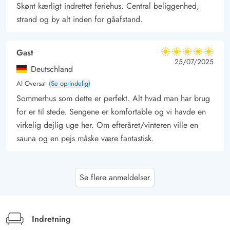
Skønt kærligt indrettet feriehus. Central beliggenhed,
strand og by alt inden for gåafstand.
Gast
5 ud af 5
5 ud af 5
5 out of 5
25/07/2025
Deutschland
AI Oversat
(Se oprindelig)
Sommerhus som dette er perfekt. Alt hvad man har brug
for er til stede. Sengene er komfortable og vi havde en
virkelig dejlig uge her. Om efteråret/vinteren ville en
sauna og en pejs måske være fantastisk.
Gast
5 ud af 5
Se flere anmeldelser
5 ud af 5
5 out of 5
21/07/2025
Deutschland
AI Oversat
(Se oprindelig)
Bordfodboldbordet i huset er en god aktivitet for alle
Indretning