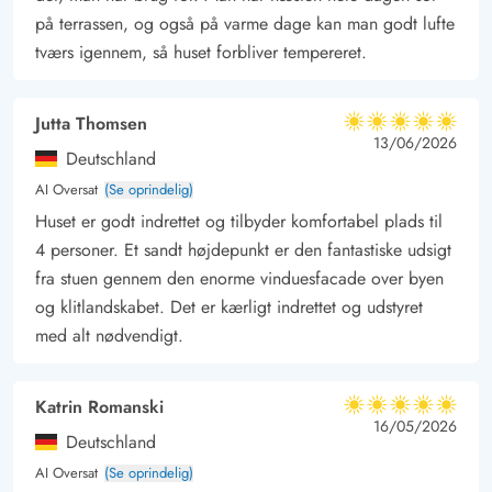
på terrassen, og også på varme dage kan man godt lufte
afsluttes med restaurantbesøg med udsigt til slusen – hvis I da
tværs igennem, så huset forbliver tempereret.
ikke har fanget jeres egen fisk, som skal tilberedes på grillen.
Jutta Thomsen
5 ud af 5
5 ud af 5
5 out of 5
13/06/2026
Deutschland
AI Oversat
(Se oprindelig)
Huset er godt indrettet og tilbyder komfortabel plads til
4 personer. Et sandt højdepunkt er den fantastiske udsigt
fra stuen gennem den enorme vinduesfacade over byen
og klitlandskabet. Det er kærligt indrettet og udstyret
med alt nødvendigt.
Katrin Romanski
5 ud af 5
5 ud af 5
5 out of 5
16/05/2026
Deutschland
AI Oversat
(Se oprindelig)