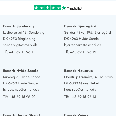
Esmark Søndervig
Esmark Bjerregård
Lodbergsvej 18, Søndervig
Sønder Klitvej 195, Bjerregård
DK-6950 Ringkøbing
DK-6960 Hvide Sande
sondervig@esmark.dk
bjerregaard@esmark.dk
Tlf:
+45 69 15 96 11
Tlf:
+45 69 15 96 12
Esmark Hvide Sande
Esmark Houstrup
Kirkevej 6, Hvide Sande
Houstrup Strandvej 4, Houstrup
DK-6960 Hvide Sande
DK-6830 Nørre Nebel
hvidesande@esmark.dk
houstrup@esmark.dk
Tlf:
+45 69 15 96 20
Tlf:
+45 69 15 96 13
Esmark Henne Strand
Esmark Vejers