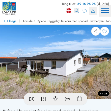
Ring til os:
69 16 95 95
(kl. 9-20)
|
Tilbage
Forside
Byferie i hyggeligt feriehus med spabad i havnebyen Hvi
1 / 28