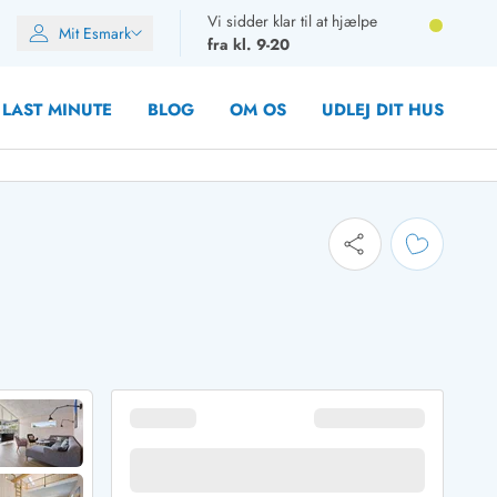
Vi sidder klar til at hjælpe
Mit Esmark
fra kl. 9-20
LAST MINUTE
BLOG
OM OS
UDLEJ DIT HUS
oner
oner
oner
rupper)
en
ien
ien
n