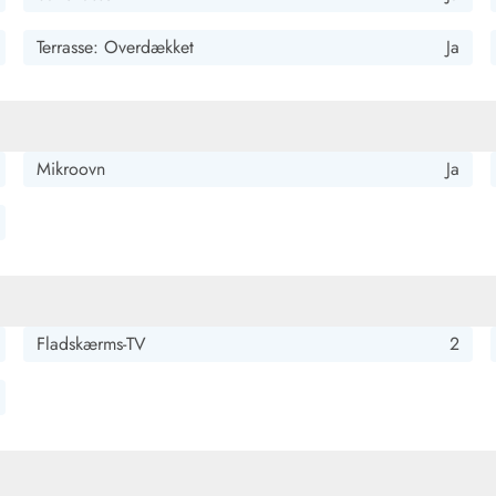
Terrasse: Overdækket
Ja
Mikroovn
Ja
kket og vindbeskyttet terrasse. Udendørs legemuligheder for
Fladskærms-TV
2
Smukke strande og tilstrækkelige indkøbsmuligheder i nærheden