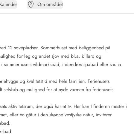
Kalender
Om området
ien med 12 sovepladser. Sommerhuset med beliggenhed på
mulighed for leg og andet sjov med bl.a. billard og
g i sommerhusets vildmarksbad, indendørs spabad eller sauna.
iehygge og kvalitetstid med hele familien. Feriehusets
t selskab og mulighed for at nyde varmen fra feriehusets
ts aktivitetsrum, der også har et tv. Her kan I finde en mester i
met, eller en gåtur i den skønne vestjyske natur, inviterer
pabad.
rksbad