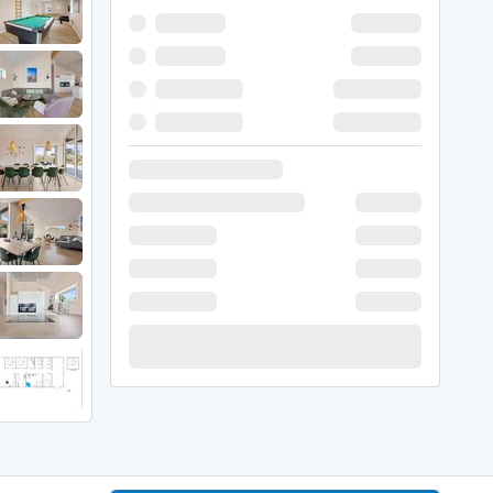
 Hede
ig
g
ge
de
it
and
sby