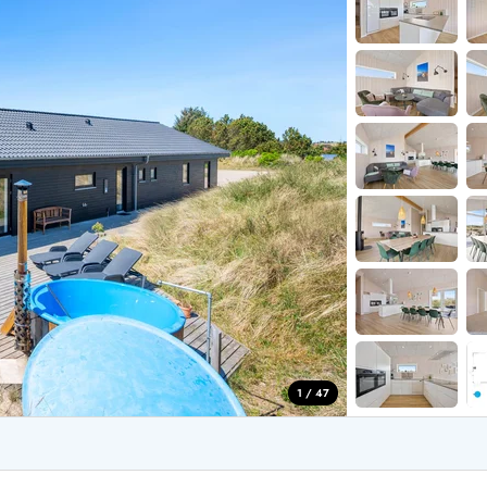
for 4 Personer
Sommerhuse i juleferien
for 6 Personer
Sommerhuse til nytår
for 8 Personer
de Sande
Sommerhuse i Søndervig
 i Henne Strand
Sommerhuse i Lodbjerg
 i Ho
Sommerhuse i Nr. Lyngv
i Houstrup
Sommerhuse på Rømø
 i Houvig
Sommerhuse i Søndervi
å Holmsland Klit
Sommerhuse i Skodbjer
 på Holmsland
Sommerhuse i Thorsmin
 i Hvide Sande
Sommerhuse i Vedersø Kl
 i Jegum
Sommerhuse i Vejers Str
 i Klegod
Sommerhuse i Vester Hu
1 / 47
e hos os