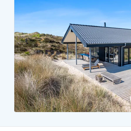
Sommerhuse med spa
Sommerhuse 
Sommerhuse med fredagsskift
Sommerhuse 
Sommerhuse med lørdagsskift
Sommerhuse 
Sommerhuse i Bjerregård
Sommerhuse i Blåvand
Sommerhuse i Hvi
Sommerhuse i Årgab
Sommerhuse
Sommerhuse i Arrild
Sommerhuse
Sommerhuse i Bjerregård
Sommerhuse 
Sommerhuse i Blåvand
Sommerhuse
Sommerhuse i Bork Havn
Sommerhus p
Sommerhuse i Fjand
Sommerhuse
Sommerhuse på Fanø
Sommerhuse
Sommerhuse i Grærup Strand
Sommerhuse
Sommerhuse i Haurvig
Sommerhuse
Esmark Rejsecurity
Esmark KidsVIP
Esmark VIP partnerfordele
Fordel
Praktiske informationer
Åbningstider og døgnvagt
Ankomst