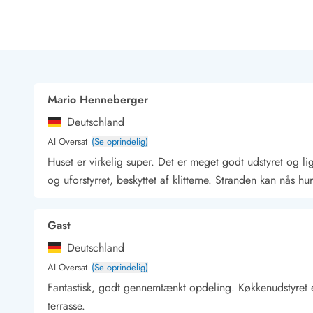
Rav - find det selv langs Vesterhavet
Indendørs legelande
Zoologiske haver og dyreparker
Sportsaktiviteter
Lystfiskeri på Vestkysten
Bowling
Mario Henneberger
Minigolf i Vestjylland
Deutschland
Svømmehaller og badelande
Golfferie i sommerhus
AI Oversat
(Se oprindelig)
Fitness og træning
Huset er virkelig super. Det er meget godt udstyret og lig
Cykelferie
og uforstyrret, beskyttet af klitterne. Stranden kan nås hu
Rideskoler/Ponyridning
Surfing
Gast
Vandring langs Vestkysten
Vandski for hele familien
Deutschland
Sejlads langs Vestkysten
AI Oversat
(Se oprindelig)
Kulturaktiviteter
Fantastisk, godt gennemtænkt opdeling. Køkkenudstyret e
Historiske museer
terrasse.
Kunstmuseer