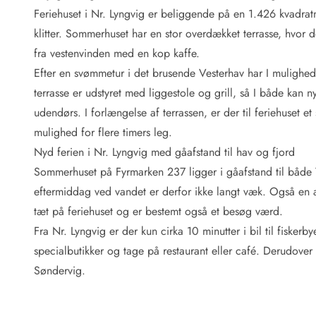
Fordele hos os
Feriehuset i Nr. Lyngvig er beliggende på en 1.426 kvadratm
Esmark Rejsecurity
klitter. Sommerhuset har en stor overdækket terrasse, hvor d
Esmark KidsVIP
Esmark VIP: Fordele og rabataftaler
fra vestenvinden med en kop kaffe.
Prisgaranti
Efter en svømmetur i det brusende Vesterhav har I mulighed 
Ingen depositum
terrasse er udstyret med liggestole og grill, så I både kan
Gæsteanmeldelser
udendørs. I forlængelse af terrassen, er der til feriehuset 
Gratis WiFi i ferieområdet
mulighed for flere timers leg.
Rabat
Nyd ferien i Nr. Lyngvig med gåafstand til hav og fjord
We love people!
Sommerhuset på Fyrmarken 237 ligger i gåafstand til både 
Fritidsaktiviteter
eftermiddag ved vandet er derfor ikke langt væk. Også en a
Esmark VIP partnerfordele
tæt på feriehuset og er bestemt også et besøg værd.
Esmark KidsVIP
Fra Nr. Lyngvig er der kun cirka 10 minutter i bil til fisker
LEGOLAND® rabat
specialbutikker og tage på restaurant eller café. Derudove
Ferie med børn
Søndervig.
Ferie med hund
Ferie ved stranden
Naturoplevelser