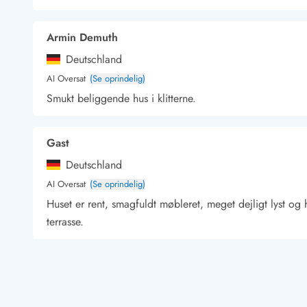
Kunsthåndværk og gallerier
Kulinariske oplevelser
Armin Demuth
Sandskulpturfestival
Deutschland
Hold jul i sommerhuset
Vikingetiden i Danmark
AI Oversat
(Se oprindelig)
Smukt beliggende hus i klitterne.
Gast
Kontakt Bjerregård
Kontakt Søndervig
Kontakt Houstrup
Kontakt Fanø
Kontakt, åbningstider og døgnvagt
Deutschland
Feriehusudlejning siden 1965
AI Oversat
(Se oprindelig)
Bæredygtighed
Huset er rent, smagfuldt møbleret, meget dejligt lyst o
Gæsterne siger
terrasse.
Nyhedsbrev
Sponsorater - Esmark støtter
Lejebetingelser
Gast
Persondata- og cookiepolitik
Deutschland
Presse