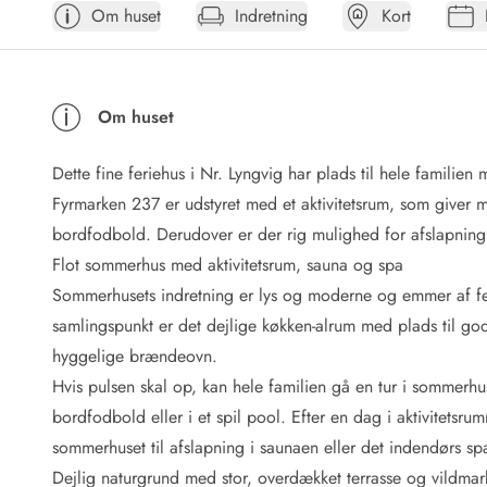
Om huset
Indretning
Kort
Afrejse
Sommerhus ABC
Booking FAQ
Forbrugsafregning (Strøm, vand...)
Om huset
Lån og lej
Pakkeliste
Dette fine feriehus i Nr. Lyngvig har plads til hele famil
Rengøring
Gavekort
Fyrmarken 237 er udstyret med et aktivitetsrum, som giver 
Book tidligt
bordfodbold. Derudover er der rig mulighed for afslapnin
Lejebetingelser
Flot sommerhus med aktivitetsrum, sauna og spa
Info
Sommerhusets indretning er lys og moderne og emmer af fer
Vejret i Danmark
samlingspunkt er det dejlige køkken-alrum med plads til god
Sæsontider
hyggelige brændeovn.
Baderegler
Naturbeskyttelse
Hvis pulsen skal op, kan hele familien gå en tur i sommerhuse
Webcam
bordfodbold eller i et spil pool. Efter en dag i aktivitetsrum
Fotokonkurrence
sommerhuset til afslapning i saunaen eller det indendørs s
Kort
Dejlig naturgrund med stor, overdækket terrasse og vildma