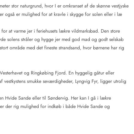
eter stor naturgrund, hvor I er omkranset af de skønne vestjyske
er også er mulighed for at kravle i skygge for solen eller i læ
for at varme jer i feriehusets lækre vildmarksbad. Den store
 nyde solens stråler og hygge jer med god mad og godt selskab
et stort område med det fineste strandsand, hvor børnene har rig
Vesterhavet og Ringkøbing Fjord. En hyggelig gåtur eller
f vestkystens smukke seværdigheder, Lyngvig Fyr, ligger utrolig
byen Hvide Sande eller til Søndervig. Her kan I gå i lækre
r er der rig mulighed for indkøb i både Hvide Sande og