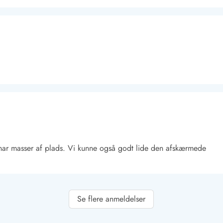
Kontakt Blåvand
Kontakt Vejers
Kontakt Henne
Kontakt Rømø
Kontakt
g har masser af plads. Vi kunne også godt lide den afskærmede
Se flere anmeldelser