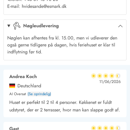
Tæt på Lyngvig fyr og et fredet klitlandskab
E-mail: hvidesande@esmark.dk
Ferieområdet
Nr. Lyngvig
er kendt for sit smukke, hvide fyrtårn,
der rager højt op i det flotte landskab. Fyrtårnet er åbent for
Nøgleudlevering
besøgende fra det tidlige forår i marts og frem til oktober
måned. Herfra har du en storslået udsigt over det barske
Nøglen kan afhentes fra kl. 15.00, men vi udleverer den
hedelandskab og
Ringkøbing Fjord
. Klitlandskabet i området
også gerne tidligere på dagen, hvis feriehuset er klar til
er noget for sig. Det er stejlt, og overgangen mellem klit og
indflytning før tid.
Vesterhav
er dramatisk. En del af området ved Lyngvig fyr er
fredet for at bevare det flotte, uspolerede landskab.
Andrea Koch
4.5 ud af 5
4.5 ud af 5
4.5 out of 5
11/06/2026
Deutschland
AI Oversat
(Se oprindelig)
Huset er perfekt til 2 til 4 personer. Køkkenet er fuldt
udstyret, der er 2 terrasser, hvor man kan slappe godt af.
Gast