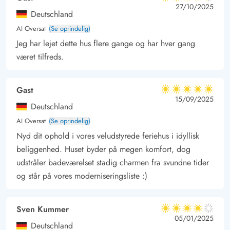
4.5 ud af 5
4.5 ud af 5
4.5 out of 5
27/10/2025
Deutschland
AI Oversat
(Se oprindelig)
Jeg har lejet dette hus flere gange og har hver gang
været tilfreds.
Gast
5 ud af 5
5 ud af 5
5 out of 5
15/09/2025
Deutschland
AI Oversat
(Se oprindelig)
Nyd dit ophold i vores veludstyrede feriehus i idyllisk
beliggenhed. Huset byder på megen komfort, dog
udstråler badeværelset stadig charmen fra svundne tider
og står på vores moderniseringsliste :)
Sven Kummer
4 ud af 5
4 ud af 5
4 out of 5
05/01/2025
Deutschland