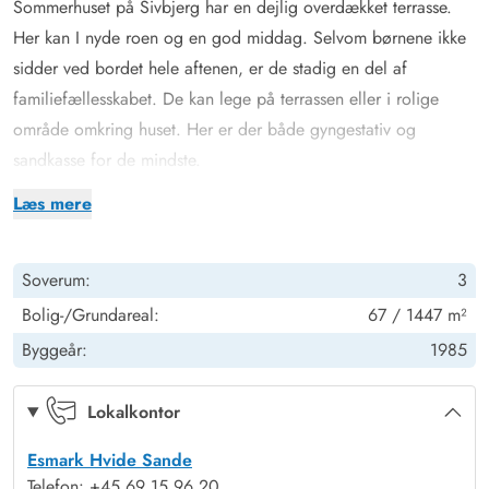
Sommerhuset på Sivbjerg har en dejlig overdækket terrasse.
Her kan I nyde roen og en god middag. Selvom børnene ikke
sidder ved bordet hele aftenen, er de stadig en del af
familiefællesskabet. De kan lege på terrassen eller i rolige
område omkring huset. Her er der både gyngestativ og
sandkasse for de mindste.
Indretning med plads til hygge
Læs mere
Bevæger I jer indenfor i huset, så finder I en god indretning,
der har masser af plads til hygge. Den dejlige stue er husets
Soverum:
3
midtpunkt med masser af hjertevarme. De rå træplanker på
vægge og lofter, lyden fra den knitrende brændeovn og den
Bolig-/Grundareal:
67 / 1447 m²
stemningsfulde udsigt til naturen udenfor skaber atmosfære og
Byggeår:
1985
hygge i rummet. Perfekt til mørke aftener på langs eller
afslapning med en god bog eller et spil med familien. Huset
Lokalkontor
har desuden gratis,
trådløs internet
, så I til enhver tid kan surfe
Esmark Hvide Sande
på nettet.
Telefon: +45 69 15 96 20