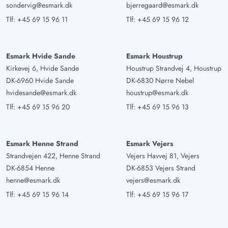
sondervig@esmark.dk
bjerregaard@esmark.dk
Tlf:
+45 69 15 96 11
Tlf:
+45 69 15 96 12
Esmark Hvide Sande
Esmark Houstrup
Kirkevej 6, Hvide Sande
Houstrup Strandvej 4, Houstrup
DK-6960 Hvide Sande
DK-6830 Nørre Nebel
hvidesande@esmark.dk
houstrup@esmark.dk
Tlf:
+45 69 15 96 20
Tlf:
+45 69 15 96 13
Esmark Henne Strand
Esmark Vejers
Strandvejen 422, Henne Strand
Vejers Havvej 81, Vejers
DK-6854 Henne
DK-6853 Vejers Strand
henne@esmark.dk
vejers@esmark.dk
Tlf:
+45 69 15 96 14
Tlf:
+45 69 15 96 17