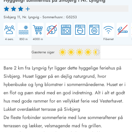
Hyggeligt sommerhus på Sivbjerg i Nr. Lyngvig
Sivbjerg 11,
Nr. Lyngvig
-
Sommerhusnr.: G5253
4
pers.
850
m
4000
m
Fibernet
Gæsterne siger
4.5 ud af 5
Bare 2 km fra Lyngvig fyr ligger dette hyggelige feriehus på
Sivbjerg. Huset ligger på en dejlig naturgrund, hvor
hybenbuske og lyng blomstrer i sommermånederne. Huset er i
en flot og pæn stand med en god indretning. Alt i alt et godt
hus med gode rammer for en vellykket ferie ved Vesterhavet.
Lukket overdækket terrasse på Sivbjerg
De fleste forbinder sommerferie med lune sommeraftener på
terrassen og lækker, velsmagende mad fra grillen.