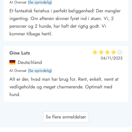
AI Oversat
(Se oprindelig)
Et fantastisk feriehus i perfekt beliggenhed! Der mangler
ingenting. Om aftenen skinner fyret ind i stuen. Vi, 2
personer og 2 hunde, har haft det rigtig godt. Vi
kommer tilbage hertil.
Gine Lutz
4 ud af 5
4 ud af 5
4 out of 5
04/11/2025
Deutschland
AI Oversat
(Se oprindelig)
Alt er der, hvad man har brug for. Rent, enkelt, nemt at
vedligeholde og meget charmerende. Optimalt med
hund.
Kerstin Petersen
3 ud af 5
Se flere anmeldelser
3 ud af 5
3 out of 5
14/09/2025
Deutschland
AI Oversat
(Se oprindelig)