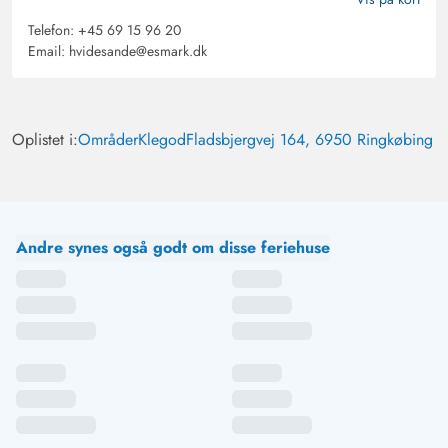
Telefon:
+45 69 15 96 20
Email:
hvidesande@esmark.dk
Gast
4.5 ud af 5
4.5 ud af 5
4.5 out of 5
17/08/2024
Deutschland
AI Oversat
(Se oprindelig)
Oplistet i:
Områder
Klegod
Fladsbjergvej 164, 6950 Ringkøbing
Huset ligger meget smukt i klitterne, er roligt, og man
kan have en god ferie der.
Andre synes også godt om disse feriehuse