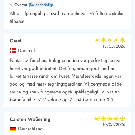
AI Oversat
(Se oprindelig)
Alt er tilgængeligt, hvad man behøver. Vi følte os straks
tilpasse.
Gæst
5 ud af 5
5 ud af 5
5 out of 5
18/05/2026
Danmark
Fantastisk feriehus. Beliggenheden var perfekt og selve
huset var godt indrettet. Det fungerede godt med en
lukket terrasse rundt om huset. Værelsesfordelingen var
god og med mørklægningsgardiner. Vi benyttede både
sauna og spa - fungerede også upåklageligt. Vi var en
børnefamilie på 2 voksne og 2 små børn under 3 år
Carsten Wäßerling
5 ud af 5
5 ud af 5
5 out of 5
10/05/2026
Deutschland