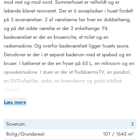
mod vest og mod nord. Sommerhuset er velholdt og er
løbende blevet renoveret. Der er 6 sovepladser i huset fordelt
på 3 soveværelser. 2 af værelserne har hver en dobbeltseng,
og på det sidste værelse er der 2 enkeltsenge. På
badeværelset er der en bruseniche, et toilet og en
vaskemaskine. Og overfor badeværelset ligger husets
sauna
.
Derudover er der i et separat baderum med et
spabad
og en
bruser. I køkkenet er der en fryser på 65 L, en mikroovn og en
opvaskemaskine. I stuen er der et fladskærms-TV, en parabol,
en DVD-afspiller, radio, en brændeovn og gratis trådløst
internet
.
God terrasse tæt ved klitter
Læs mere
Der er en rigtig skøn og stor lukket terrasse tilhørende dette
sommerhus. Den strækker sig omkring huset mod øst, mod syd
Soverum:
3
og mod vest. For familier med børn og hund er den helt ideel.
Udsigten
er skøn, og den store klit mod nord danner læ når
Bolig-/Grundareal:
101 / 1643 m²