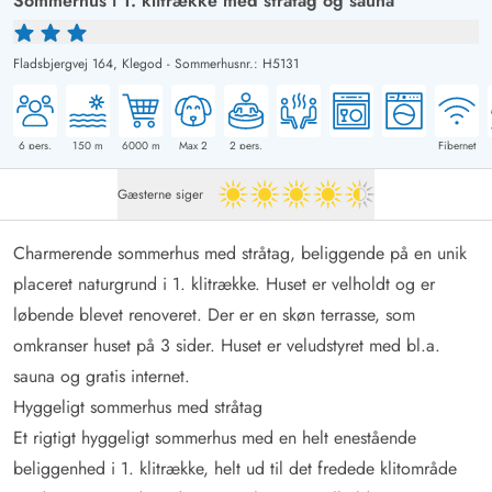
Sommerhus i 1. klitrække med stråtag og sauna
Fladsbjergvej 164,
Klegod
-
Sommerhusnr.: H5131
6
pers.
150
m
6000
m
Max 2
2
pers.
Fibernet
Gæsterne siger
4.5 ud af 5
Charmerende sommerhus med stråtag, beliggende på en unik
placeret naturgrund i 1. klitrække. Huset er velholdt og er
løbende blevet renoveret. Der er en skøn terrasse, som
omkranser huset på 3 sider. Huset er veludstyret med bl.a.
sauna og gratis internet.
Hyggeligt sommerhus med stråtag
Et rigtigt hyggeligt sommerhus med en helt enestående
beliggenhed i 1. klitrække, helt ud til det fredede klitområde