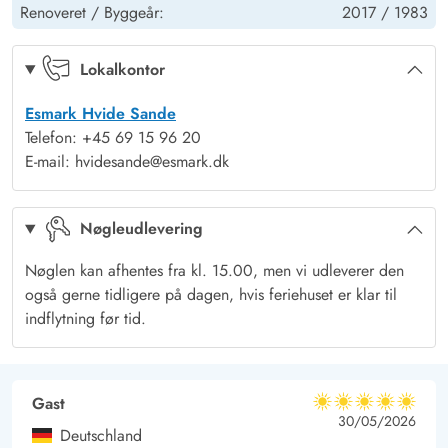
vinden kommer fra nordvest. Det er tilladt at medbringe 2
Renoveret /
Byggeår:
2017 /
1983
hunde i dette sommerhus. Og
Vesterhavet
ligger kun 150 m fra
huset, så man kan tydeligt høre havets brusen fra terrassen. På
Lokalkontor
naturgrunden er der en gynge og en sandkasse.
Esmark Hvide Sande
Telefon: +45 69 15 96 20
E-mail: hvidesande@esmark.dk
Nøgleudlevering
Nøglen kan afhentes fra kl. 15.00, men vi udleverer den
også gerne tidligere på dagen, hvis feriehuset er klar til
indflytning før tid.
Gast
5 ud af 5
5 ud af 5
5 out of 5
30/05/2026
Deutschland