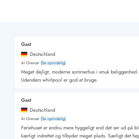
Rav - find det selv langs Vesterhavet
Indendørs legelande
Zoologiske haver og dyreparker
Sportsaktiviteter
Lystfiskeri på Vestkysten
Bowling
Gast
Minigolf i Vestjylland
Deutschland
Svømmehaller og badelande
Golfferie i sommerhus
AI Oversat
(Se oprindelig)
Fitness og træning
Meget dejligt, moderne sommerhus i smuk beliggenhed i 
Cykelferie
Udendørs whirlpool er god at bruge.
Rideskoler/Ponyridning
Surfing
Gast
Vandring langs Vestkysten
Vandski for hele familien
Deutschland
Sejlads langs Vestkysten
AI Oversat
(Se oprindelig)
Kulturaktiviteter
Feriehuset er endnu mere hyggeligt end det ser ud på bill
Historiske museer
kærligt indrettet og tilbyder meget plads. Særligt det hø
Kunstmuseer