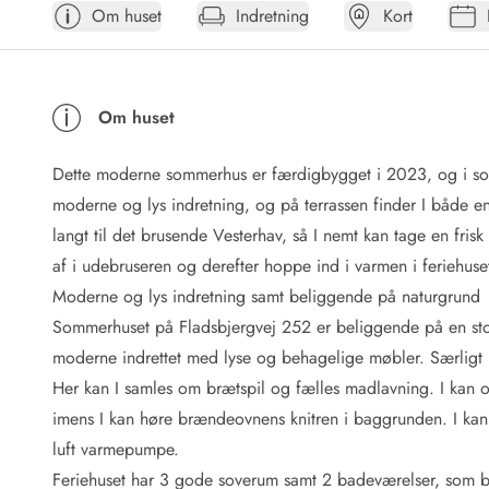
Om huset
Indretning
Kort
Afrejse
Sommerhus ABC
Booking FAQ
Forbrugsafregning (Strøm, vand...)
Om huset
Lån og lej
Pakkeliste
Dette moderne sommerhus er færdigbygget i 2023, og i so
Rengøring
Gavekort
moderne og lys indretning, og på terrassen finder I både e
Book tidligt
langt til det brusende Vesterhav, så I nemt kan tage en frisk
Lejebetingelser
af i udebruseren og derefter hoppe ind i varmen i feriehuse
Info
Moderne og lys indretning samt beliggende på naturgrund
Vejret i Danmark
Sommerhuset på Fladsbjergvej 252 er beliggende på en sto
Sæsontider
moderne indrettet med lyse og behagelige møbler. Særligt 
Baderegler
Naturbeskyttelse
Her kan I samles om brætspil og fælles madlavning. I kan o
Webcam
imens I kan høre brændeovnens knitren i baggrunden. I ka
Fotokonkurrence
luft varmepumpe.
Kort
Feriehuset har 3 gode soverum samt 2 badeværelser, som 