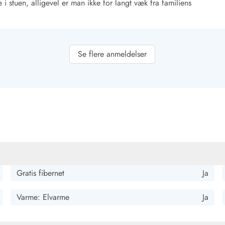
 i stuen, alligevel er man ikke for langt væk fra familiens
Se flere anmeldelser
retning. Ideel til familier med børn.
oner.
Gratis fibernet
Ja
Varme: Elvarme
Ja