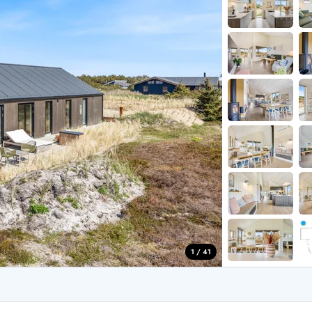
for 4 Personer
Sommerhuse i juleferien
for 6 Personer
Sommerhuse til nytår
for 8 Personer
de Sande
Sommerhuse i Søndervig
 i Henne Strand
Sommerhuse i Lodbjerg
 i Ho
Sommerhuse i Nr. Lyngv
i Houstrup
Sommerhuse på Rømø
 i Houvig
Sommerhuse i Søndervi
å Holmsland Klit
Sommerhuse i Skodbjer
 på Holmsland
Sommerhuse i Thorsmin
 i Hvide Sande
Sommerhuse i Vedersø Kl
 i Jegum
Sommerhuse i Vejers Str
 i Klegod
Sommerhuse i Vester Hu
1 / 41
e hos os