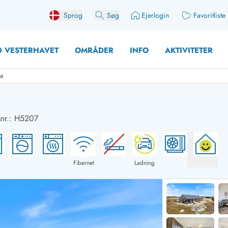
Sprog
Søg
Ejerlogin
Favoritliste
 VESTERHAVET
OMRÅDER
INFO
AKTIVITETER
na
nr.: H5207
 med søndagsskift
Sommerhuse for 10 pers
med plads til fangsten
Sommerhuse for 12 Pers
med aktivitetsrum
Sommerhuse for 14 Pers
Fibernet
Ladning
med ladestation (elbil)
Store sommerhuse (for g
med brændeovn
Sommerhuse i påskeferi
erhuse
Sommerhuse i sommerfer
 med ydersæsonrabat
Sommerhuse i efterårsfer
for 2 personer
Sommerhuse i vinterferie