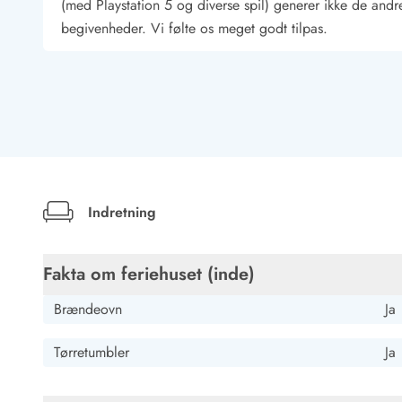
Job hos Esmark
(med Playstation 5 og diverse spil) generer ikke de andre
begivenheder. Vi følte os meget godt tilpas.
Hans-Georg Lange
Deutschland
AI Oversat
(Se oprindelig)
Moderne, energibesparende sommerhus med meget god ind
Indretning
Maik Harder
Deutschland
Fakta om feriehuset (inde)
AI Oversat
(Se oprindelig)
Et vidunderligt moderne feriehus med plads til seks pers
Brændeovn
Ja
Tørretumbler
Ja
Sabine Parbs
Deutschland