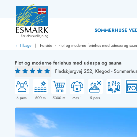
SOMMERHUSE VED
|
Tilbage
Forside
Flot og moderne feriehus med udespa og sau
Last Minute
Last minute
Flot og moderne feriehus med udespa og sauna
Nyheder
Fladsbjergvej 252,
Klegod
-
Sommerhus
Nyheder hos Esmark
Med swimmingpool
Sommerhuse med hund
Nyrenoverede sommerhuse
Sommerhuse
Sommerhuse med slutrengøring inklusive
Sommerhuse 
Sommerhuse tæt ved vandet
Sommerhuse 
6
pers.
500
m
5000
m
Max 1
5
pers.
Sommerhuse med internet
Sommerhuse 
Nybyggede sommerhuse
Feriehuse 
Sommerhuse med sauna
Luksussomm
Røgfrie/ikke-ryger sommerhuse
Sommerhuse
Sommerhuse med udsigt
Sommerhuse 