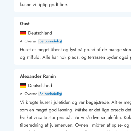
kunne vi rigtig godt lide.
Kunsthåndværk og gallerier
Kulinariske oplevelser
Sandskulpturfestival
Gast
Hold jul i sommerhuset
Deutschland
Vikingetiden i Danmark
AI Oversat
(Se oprindelig)
Huset er meget åbent og lyst på grund af de mange stor
og stilfuld. Alle har nok plads, og terrassen byder ogs
Kontakt Bjerregård
Kontakt Søndervig
Kontakt Houstrup
Kontakt Fanø
Kontakt, åbningstider og døgnvagt
Feriehusudlejning siden 1965
Alexander Ramin
Bæredygtighed
Deutschland
Gæsterne siger
AI Oversat
(Se oprindelig)
Nyhedsbrev
Vi brugte huset i juletiden og var begejstrede. Alt er mege
Sponsorater - Esmark støtter
som en meget god løsning. Måske er det lige præcis det,
Lejebetingelser
hvilket vi satte stor pris på, når vi så diverse julefilm. Kø
Persondata- og cookiepolitik
tilberedning af julemenuen. Ovnen i midten af spise- og 
Presse