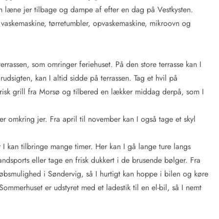
n læne jer tilbage og dampe af efter en dag på Vestkysten.
f vaskemaskine, tørretumbler, opvaskemaskine, mikroovn og
errassen, som omringer feriehuset. På den store terrasse kan I
dsigten, kan I altid sidde på terrassen. Tag et hvil på
ktrisk grill fra Morsø og tilbered en lækker middag derpå, som I
omkring jer. Fra april til november kan I også tage et skyl
 I kan tilbringe mange timer. Her kan I gå lange ture langs
andsports eller tage en frisk dukkert i de brusende bølger. Fra
øbsmulighed i Søndervig, så I hurtigt kan hoppe i bilen og køre
 Sommerhuset er udstyret med et ladestik til en el-bil, så I nemt