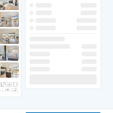
 Hede
ig
g
ge
de
it
and
sby