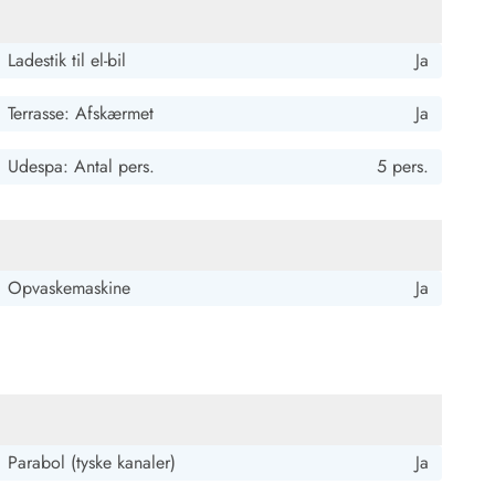
Ladestik til el-bil
Ja
Terrasse: Afskærmet
Ja
Udespa: Antal pers.
5 pers.
4 ud af 5
4 ud af 5
4 out of 5
06/09/2025
Opvaskemaskine
Ja
4.5 ud af 5
4.5 ud af 5
4.5 out of 5
18/08/2025
Parabol (tyske kanaler)
Ja