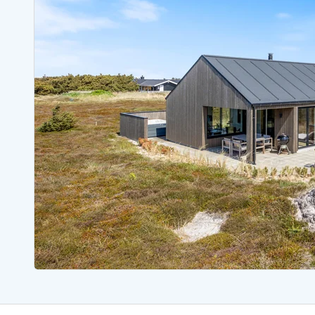
Sommerhuse med spa
Sommerhuse 
Sommerhuse med fredagsskift
Sommerhuse 
Sommerhuse med lørdagsskift
Sommerhuse 
Sommerhuse i Bjerregård
Sommerhuse i Blåvand
Sommerhuse i Hvi
Sommerhuse i Årgab
Sommerhuse
Sommerhuse i Arrild
Sommerhuse
Sommerhuse i Bjerregård
Sommerhuse 
Sommerhuse i Blåvand
Sommerhuse
Sommerhuse i Bork Havn
Sommerhus p
Sommerhuse i Fjand
Sommerhuse
Sommerhuse på Fanø
Sommerhuse
Sommerhuse i Grærup Strand
Sommerhuse
Sommerhuse i Haurvig
Sommerhuse
Esmark Rejsecurity
Esmark KidsVIP
Esmark VIP partnerfordele
Fordel
Praktiske informationer
Åbningstider og døgnvagt
Ankomst