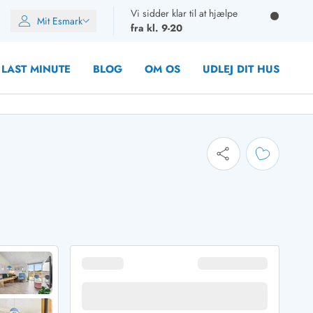
Vi sidder klar til at hjælpe
Mit Esmark
fra kl. 9-20
LAST MINUTE
BLOG
OM OS
UDLEJ DIT HUS
oner
oner
oner
rupper)
en
ien
ien
n