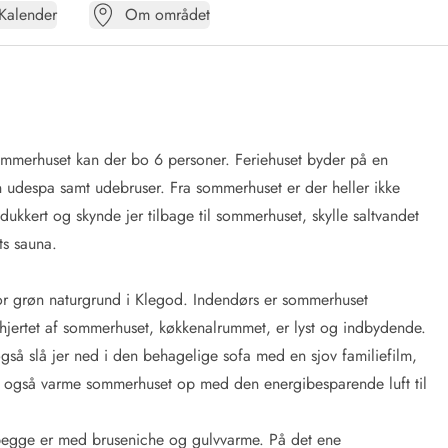
Kalender
Om området
mmerhuset kan der bo 6 personer. Feriehuset byder på en
n udespa samt udebruser. Fra sommerhuset er der heller ikke
 dukkert og skynde jer tilbage til sommerhuset, skylle saltvandet
ts sauna.
r grøn naturgrund i Klegod. Indendørs er sommerhuset
hjertet af sommerhuset, køkkenalrummet, er lyst og indbydende.
gså slå jer ned i den behagelige sofa med en sjov familiefilm,
n også varme sommerhuset op med den energibesparende luft til
begge er med bruseniche og gulvvarme. På det ene