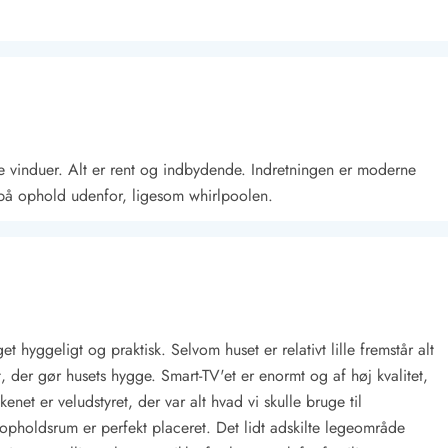
e vinduer. Alt er rent og indbydende. Indretningen er moderne
å på ophold udenfor, ligesom whirlpoolen.
Kontakt Blåvand
Kontakt Vejers
Kontakt Henne
Kontakt Rømø
Kontakt
t hyggeligt og praktisk. Selvom huset er relativt lille fremstår alt
 der gør husets hygge. Smart-TV'et er enormt og af høj kvalitet,
kkenet er veludstyret, der var alt hvad vi skulle bruge til
opholdsrum er perfekt placeret. Det lidt adskilte legeområde