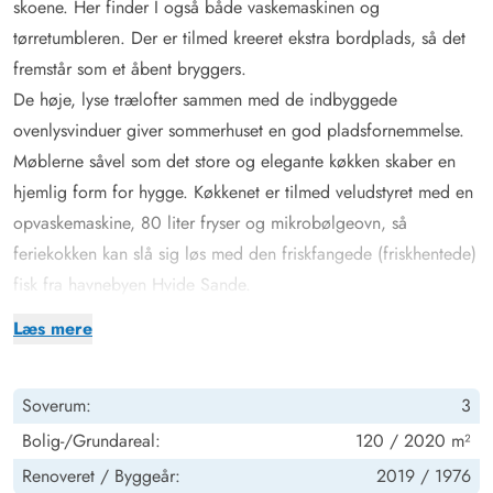
skoene. Her finder I også både vaskemaskinen og
tørretumbleren. Der er tilmed kreeret ekstra bordplads, så det
fremstår som et åbent bryggers.
De høje, lyse trælofter sammen med de indbyggede
ovenlysvinduer giver sommerhuset en god pladsfornemmelse.
Møblerne såvel som det store og elegante køkken skaber en
hjemlig form for hygge. Køkkenet er tilmed veludstyret med en
opvaskemaskine, 80 liter fryser og mikrobølgeovn, så
feriekokken kan slå sig løs med den friskfangede (friskhentede)
fisk fra havnebyen Hvide Sande.
Separat aktivitetsrum med poolbord, bordtennis og
Læs mere
fodboldbord
Udover det lækre opholdsrum og de 3 soveværelser har dette
Soverum:
3
feriehus et 25 kvadratmeter stort anneks, hvor der er blevet
lavet et aktivitetsrum. Et sandt paradis for de
Bolig-/Grundareal:
120 / 2020 m²
konkurrencemindede i familien. Her kan I prøve kræfter med
Renoveret /
Byggeår:
2019 /
1976