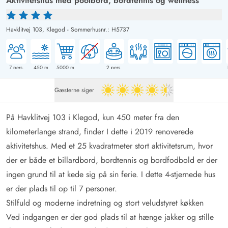
Aktivitetshus med poolbord, bordtennis og wellness
Havklitvej 103,
Klegod
-
Sommerhusnr.: H5737
7
pers.
450
m
5000
m
2
pers.
Gæsterne siger
4.5 ud af 5
På Havklitvej 103 i Klegod, kun 450 meter fra den
kilometerlange strand, finder I dette i 2019 renoverede
aktivitetshus. Med et 25 kvadratmeter stort aktivitetsrum, hvor
der er både et billardbord, bordtennis og bordfodbold er der
ingen grund til at kede sig på sin ferie. I dette 4-stjernede hus
er der plads til op til 7 personer.
Stilfuld og moderne indretning og stort veludstyret køkken
Ved indgangen er der god plads til at hænge jakker og stille