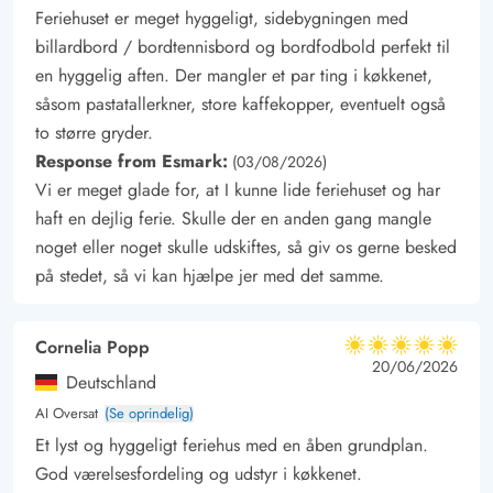
Nemmere bliver det ikke.
Feriehuset er meget hyggeligt, sidebygningen med
Efter en god dag i den vestjyske natur og på stranden kan I
billardbord / bordtennisbord og bordfodbold perfekt til
tænde op i grillen mens børnene får brugt dagens sidste smule
en hyggelig aften. Der mangler et par ting i køkkenet,
energi på den store naturgrund.
såsom pastatallerkner, store kaffekopper, eventuelt også
to større gryder.
Response from Esmark:
(03/08/2026)
Vi er meget glade for, at I kunne lide feriehuset og har
haft en dejlig ferie. Skulle der en anden gang mangle
noget eller noget skulle udskiftes, så giv os gerne besked
på stedet, så vi kan hjælpe jer med det samme.
Cornelia Popp
5 ud af 5
5 ud af 5
5 out of 5
20/06/2026
Deutschland
AI Oversat
(Se oprindelig)
Et lyst og hyggeligt feriehus med en åben grundplan.
God værelsesfordeling og udstyr i køkkenet.