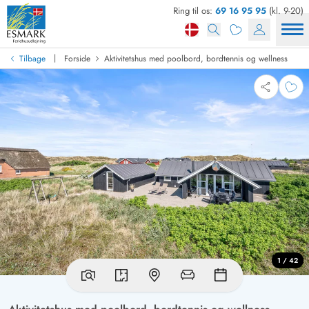
Ring til os:
69 16 95 95
(kl. 9-20)
|
Tilbage
Forside
Aktivitetshus med poolbord, bordtennis og wellness
1 / 42