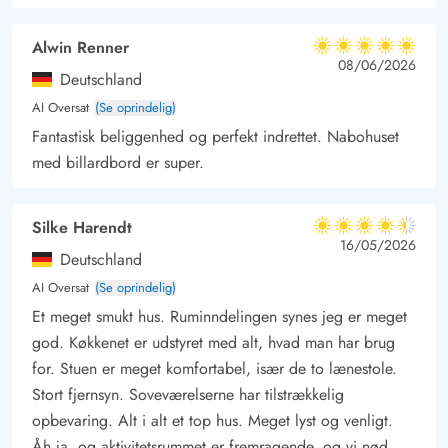
Alwin Renner
5 ud af 5
5 ud af 5
5 out of 5
08/06/2026
Deutschland
AI Oversat
(Se oprindelig)
Fantastisk beliggenhed og perfekt indrettet. Nabohuset
med billardbord er super.
Silke Harendt
4.5 ud af 5
4.5 ud af 5
4.5 out of 5
16/05/2026
Deutschland
AI Oversat
(Se oprindelig)
Et meget smukt hus. Ruminndelingen synes jeg er meget
god. Køkkenet er udstyret med alt, hvad man har brug
for. Stuen er meget komfortabel, især de to lænestole.
Stort fjernsyn. Soveværelserne har tilstrækkelig
opbevaring. Alt i alt et top hus. Meget lyst og venligt.
Åh ja, og aktivitetsrummet er fremragende, og vi nød