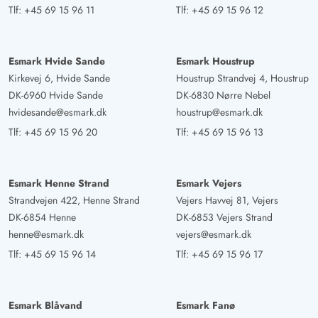
Gast
Tlf:
+45 69 15 96 11
Tlf:
+45 69 15 96 12
5 ud af 5
5 ud af 5
5 out of 5
22/02/2025
Deutschland
AI Oversat
(Se oprindelig)
Esmark Hvide Sande
Esmark Houstrup
Feriehuset er virkelig meget flot. Køkkenet med alt hvad
Kirkevej 6, Hvide Sande
Houstrup Strandvej 4, Houstrup
der er brug for, en pejs til hyggelige aftener og 2 utrolig
DK-6960 Hvide Sande
DK-6830 Nørre Nebel
behagelige lænestole til afslapning. En fantastisk bonus
hvidesande@esmark.dk
houstrup@esmark.dk
til børn og regnfulde dage er aktivitetsrummet.
Tlf:
+45 69 15 96 20
Tlf:
+45 69 15 96 13
Afstanden til stranden er selvfølgelig også en klar fordel.
Huset kan virkelig varmt anbefales.
Esmark Henne Strand
Esmark Vejers
Strandvejen 422, Henne Strand
Vejers Havvej 81, Vejers
Sarah Tews
4.5 ud af 5
DK-6854 Henne
DK-6853 Vejers Strand
4.5 ud af 5
4.5 out of 5
06/01/2025
Deutschland
henne@esmark.dk
vejers@esmark.dk
AI Oversat
(Se oprindelig)
Tlf:
+45 69 15 96 14
Tlf:
+45 69 15 96 17
Fantastisk sommerhus med åben kombination af køkken
og stue. Lyst og moderne indrettet med et stort nyt
Esmark Blåvand
Esmark Fanø
køkken. To almindelige soveværelser og et meget lille