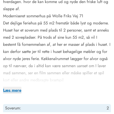
hverdagen. hvor de kan komme ud og nyde den friske luft og
slappe af.
Moderniseret sommerhus på Wolle Friks Vej 71
Det dejlige feriehus på 55 m2 fremstår både lyst og moderne.
Huset har et soverum med plads til 2 personer, samt et anneks
med 2 sovepladser. På trods af sine kun 55 m2, så vil I
bestemt få fornemmelsen af, at her er masser af plads i huset. I
kan derfor sætte jer til rette i huset behagelige møbler og for
alvor nyde jeres ferie. Køkkenalrummet lægger for alvor også
op til nærvær, da i altid kan være sammen uanset om I laver
mad sammen, ser en film sammen eller måske spiller et spil
kort eller andre medbragte brætspil
Dejlig, lukket terrasse på flot naturgrund tæt på Vesterhavet
Læs mere
En del af den dejlige, lukkkede terrasse er overdækket. Det
holder på varmen på gode sommeraftener, så I kan sidde ude
Soverum:
2
lidt længere. Hele terrassen er indhegnet, så I kan roligt sætte