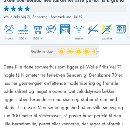
Skønt sommerhus med lukket terrasse på flot naturgrund
Wolle Friks Vej 71,
Søndervig
-
Sommerhusnr.: i0139
4
pers.
300
m
1700
m
Internet
Ladning
Gæsterne siger
4.5 ud af 5
Dette lille flotte sommerhus som ligger på Wolle Friks Vej 71
nogle få kilometer fra feriebyen Søndervig. Det skønne 70'er
hus har gennemgået omfattende modernisering og fremstår
både stilrent og meget moderne. Det veludstyrede køkken
ligger i åben forbindelse med stuen og skaber et rum med
plads til nærvær. Med sin beliggenhed på en stille sidevej og
kun 300 meter til Vesterhavet, så passer huset perfekt til den
lille børnefamilie, parret eller vennerne, der søger et afbræk i