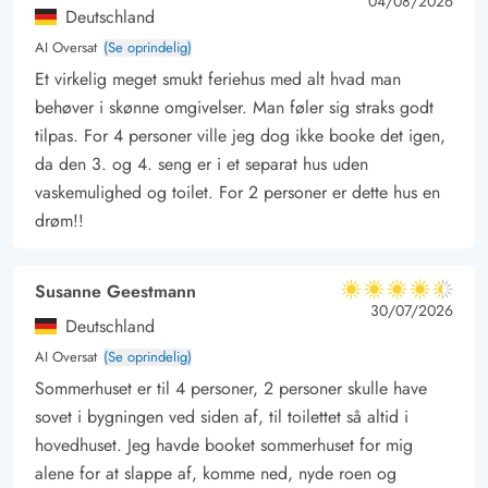
4 ud af 5
4 out of 5
04/08/2026
for børn og barnlige sjæle. Her kan de for alvor slå sig løs i
Deutschland
det store Aquadome eller Monkytonky land. Hos Lalandia kan
AI Oversat
(Se oprindelig)
også tage en dyst i padel-tennis og kåre feriens padel mester.
Et virkelig meget smukt feriehus med alt hvad man
behøver i skønne omgivelser. Man føler sig straks godt
tilpas. For 4 personer ville jeg dog ikke booke det igen,
da den 3. og 4. seng er i et separat hus uden
vaskemulighed og toilet. For 2 personer er dette hus en
drøm!!
Susanne Geestmann
4.5 ud af 5
4.5 ud af 5
4.5 out of 5
30/07/2026
Deutschland
AI Oversat
(Se oprindelig)
Sommerhuset er til 4 personer, 2 personer skulle have
sovet i bygningen ved siden af, til toilettet så altid i
hovedhuset. Jeg havde booket sommerhuset for mig
alene for at slappe af, komme ned, nyde roen og