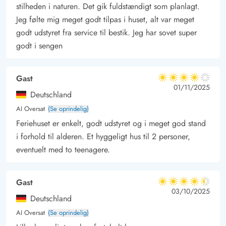
stilheden i naturen. Det gik fuldstændigt som planlagt.
Jeg følte mig meget godt tilpas i huset, alt var meget
godt udstyret fra service til bestik. Jeg har sovet super
godt i sengen
Gast
4 ud af 5
4 ud af 5
4 out of 5
01/11/2025
Deutschland
AI Oversat
(Se oprindelig)
Feriehuset er enkelt, godt udstyret og i meget god stand
i forhold til alderen. Et hyggeligt hus til 2 personer,
eventuelt med to teenagere.
Gast
4.5 ud af 5
4.5 ud af 5
4.5 out of 5
03/10/2025
Deutschland
AI Oversat
(Se oprindelig)