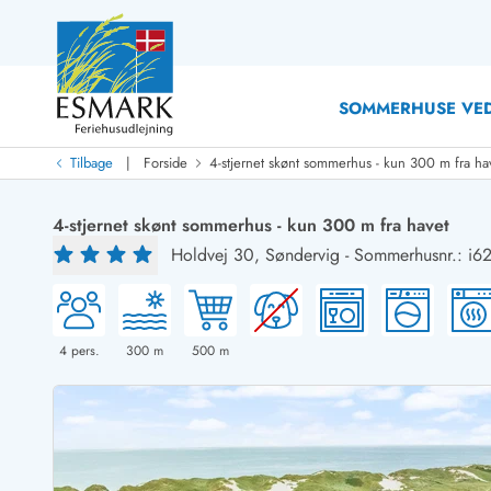
SOMMERHUSE VED
|
Tilbage
Forside
4-stjernet skønt sommerhus - kun 300 m fra ha
Last Minute
Last minute
4-stjernet skønt sommerhus - kun 300 m fra havet
Nyheder
Holdvej 30,
Søndervig
-
Sommerhusnr.: i6
Nyheder hos Esmark
Med swimmingpool
Sommerhuse med hund
Nyrenoverede sommerhuse
Sommerhuse
Sommerhuse med slutrengøring inklusive
Sommerhuse 
Sommerhuse tæt ved vandet
Sommerhuse 
4
pers.
300
m
500
m
Sommerhuse med internet
Feriehuse 
Nybyggede sommerhuse
Luksussomm
Sommerhuse med sauna
Sommerhuse
Røgfrie/ikke-ryger sommerhuse
Sommerhuse 
Sommerhuse med udsigt
Sommerhuse 