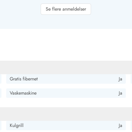
Se flere anmeldelser
, og indretningen af hele huset er meget god. Man har alt, hvad
n jeg meget godt forestille mig at komme derhen igen.
Gratis fibernet
Ja
rsoner. Genial fritstående vinterhave til afslapning. Vi følte os
Vaskemaskine
Ja
Kulgrill
Ja