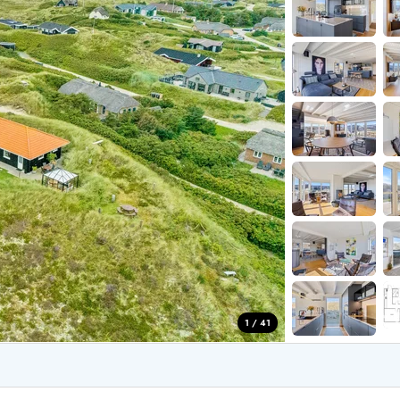
for 6 Personer
Sommerhuse til nytår
for 8 Personer
for 10 personer
de Sande
Sommerhuse i Søndervig
 i Henne Strand
Sommerhuse i Lodbjerg
 i Ho
Sommerhuse i Nr. Lyngv
i Houstrup
Sommerhuse på Rømø
 i Houvig
Sommerhuse i Søndervi
å Holmsland Klit
Sommerhuse i Skodbjer
 på Holmsland
Sommerhuse i Thorsmin
 i Hvide Sande
Sommerhuse i Vedersø Kl
 i Jegum
Sommerhuse i Vejers Str
 i Klegod
Sommerhuse i Vester Hu
1 / 41
e hos os