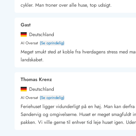
cykler. Man troner over alle huse, top udsigt.
Kunsthåndværk og gallerier
Kulinariske oplevelser
Sandskulpturfestival
Gast
Hold jul i sommerhuset
Deutschland
Vikingetiden i Danmark
AI Oversat
(Se oprindelig)
Meget smukt sted at koble fra hverdagens stress med ma
landskabet.
Kontakt Bjerregård
Kontakt Søndervig
Kontakt Houstrup
Kontakt Fanø
Kontakt, åbningstider og døgnvagt
Feriehusudlejning siden 1965
Thomas Krenz
Bæredygtighed
Deutschland
Gæsterne siger
AI Oversat
(Se oprindelig)
Nyhedsbrev
Feriehuset ligger vidunderligt på en høj. Man kan derfra
Sponsorater - Esmark støtter
Søndervig og omgivelserne. Huset er meget smagfuldt ind
Lejebetingelser
pakken. Vi ville gerne til enhver tid leje huset igen. Ud
Persondata- og cookiepolitik
Presse