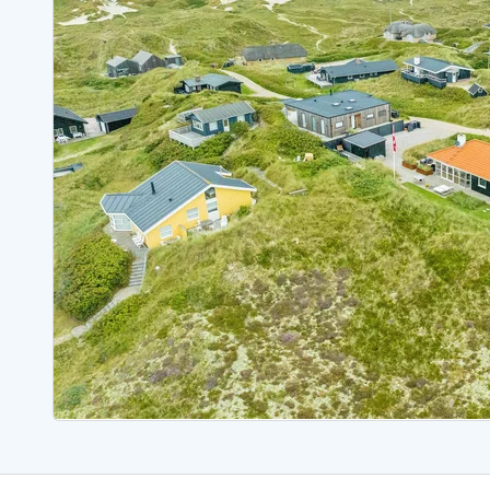
Sommerhuse med spa
Sommerhuse 
Sommerhuse med fredagsskift
Sommerhuse 
Sommerhuse med plads til fangsten
Sommerhuse 
Sommerhuse i Bjerregård
Sommerhuse i Blåvand
Sommerhuse i Hvi
Sommerhuse i Årgab
Sommerhuse
Sommerhuse i Arrild
Sommerhuse
Sommerhuse i Bjerregård
Sommerhuse 
Sommerhuse i Blåvand
Sommerhuse
Sommerhuse i Bork Havn
Sommerhus p
Sommerhuse i Fjand
Sommerhuse
Sommerhuse på Fanø
Sommerhuse
Sommerhuse i Grærup Strand
Sommerhuse
Sommerhuse i Haurvig
Sommerhuse
Esmark Rejsecurity
Esmark KidsVIP
Esmark VIP partnerfordele
Fordel
Praktiske informationer
Åbningstider og døgnvagt
Ankomst