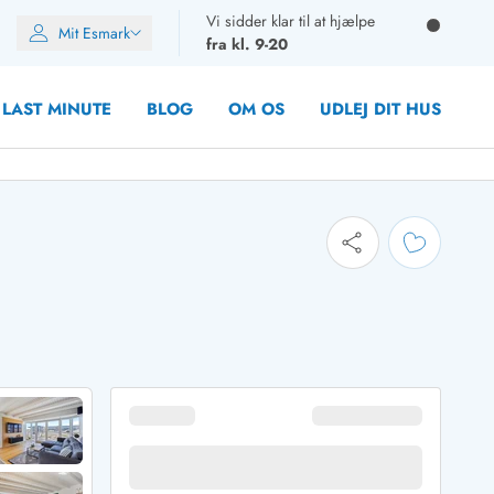
Vi sidder klar til at hjælpe
Mit Esmark
fra kl. 9-20
LAST MINUTE
BLOG
OM OS
UDLEJ DIT HUS
oner
oner
rupper)
en
ien
ien
n