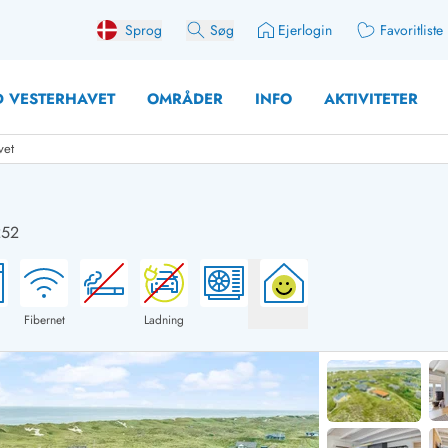
Sprog
Søg
Ejerlogin
Favoritliste
 VESTERHAVET
OMRÅDER
INFO
AKTIVITETER
vet
252
 med søndagsskift
Sommerhuse for 12 Pers
med aktivitetsrum
Sommerhuse for 14 Pers
med ladestation (elbil)
Store sommerhuse (for g
Fibernet
Ladning
med brændeovn
Sommerhuse i påskeferi
erhuse
Sommerhuse i sommerfer
 med ydersæsonrabat
Sommerhuse i efterårsfer
for 2 personer
Sommerhuse i vinterferie
for 4 Personer
Sommerhuse i juleferien