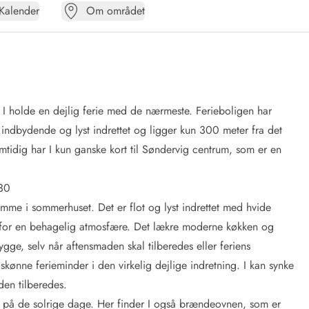
Kalender
Om området
n I holde en dejlig ferie med de nærmeste. Ferieboligen har
 indbydende og lyst indrettet og ligger kun 300 meter fra det
tidig har I kun ganske kort til Søndervig centrum, som er en
 30
hjemme i sommerhuset. Det er flot og lyst indrettet med hvide
 for en behagelig atmosfære. Det lækre moderne køkken og
ge, selv når aftensmaden skal tilberedes eller feriens
kønne ferieminder i den virkelig dejlige indretning. I kan synke
aden tilberedes.
sær på de solrige dage. Her finder I også brændeovnen, som er