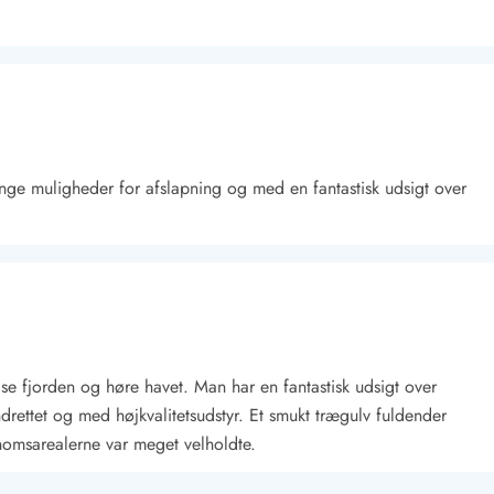
nge muligheder for afslapning og med en fantastisk udsigt over
Kontakt Blåvand
Kontakt Vejers
Kontakt Henne
Kontakt Rømø
Kontakt
 se fjorden og høre havet. Man har en fantastisk udsigt over
rettet og med højkvalitetsudstyr. Et smukt trægulv fuldender
enomsarealerne var meget velholdte.