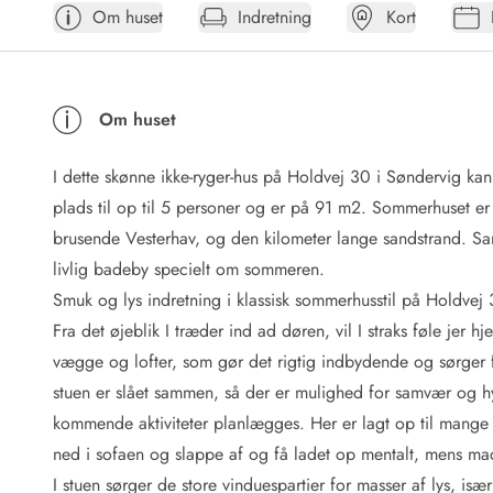
Om huset
Indretning
Kort
Afrejse
Sommerhus ABC
Booking FAQ
Forbrugsafregning (Strøm, vand...)
Om huset
Lån og lej
Pakkeliste
I dette skønne ikke-ryger-hus på Holdvej 30 i Søndervig ka
Rengøring
Gavekort
plads til op til 5 personer og er på 91 m2. Sommerhuset er
Book tidligt
brusende Vesterhav, og den kilometer lange sandstrand. Sam
Lejebetingelser
livlig badeby specielt om sommeren.
Info
Smuk og lys indretning i klassisk sommerhusstil på Holdvej
Vejret i Danmark
Fra det øjeblik I træder ind ad døren, vil I straks føle jer 
Sæsontider
vægge og lofter, som gør det rigtig indbydende og sørger
Baderegler
Naturbeskyttelse
stuen er slået sammen, så der er mulighed for samvær og hyg
Webcam
kommende aktiviteter planlægges. Her er lagt op til mange s
Fotokonkurrence
ned i sofaen og slappe af og få ladet op mentalt, mens m
Kort
I stuen sørger de store vinduespartier for masser af lys, i