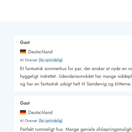
Rav - find det selv langs Vesterhavet
Indendørs legelande
Zoologiske haver og dyreparker
Sportsaktiviteter
Lystfiskeri på Vestkysten
Bowling
Gast
Minigolf i Vestjylland
Deutschland
Svømmehaller og badelande
Golfferie i sommerhus
AI Oversat
(Se oprindelig)
Fitness og træning
Et fantastisk sommerhus for par, der ønsker at nyde en r
Cykelferie
hyggeligt indrettet. Udendørsområdet har mange siddep
Rideskoler/Ponyridning
og har en fantastisk udsigt helt til Søndervig og klitterne
Surfing
Vandring langs Vestkysten
Vandski for hele familien
Gast
Sejlads langs Vestkysten
Deutschland
Kulturaktiviteter
AI Oversat
(Se oprindelig)
Historiske museer
Perfekt rummeligt hus. Mange geniale afslapningsmulig
Kunstmuseer