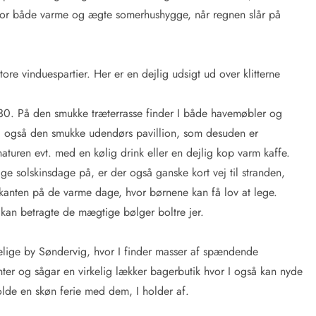
for både varme og ægte somerhushygge, når regnen slår på
ore vinduespartier. Her er en dejlig udsigt ud over klitterne
30. På den smukke træterrasse finder I både havemøbler og
r I også den smukke udendørs pavillion, som desuden er
aturen evt. med en kølig drink eller en dejlig kop varm kaffe.
ge solskinsdage på, er der også ganske kort vej til stranden,
dkanten på de varme dage, hvor børnene kan få lov at lege.
kan betragte de mægtige bølger boltre jer.
ggelige by Søndervig, hvor I finder masser af spændende
anter og sågar en virkelig lækker bagerbutik hvor I også kan nyde
holde en skøn ferie med dem, I holder af.