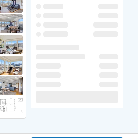
 Hede
ig
g
ge
de
it
and
sby