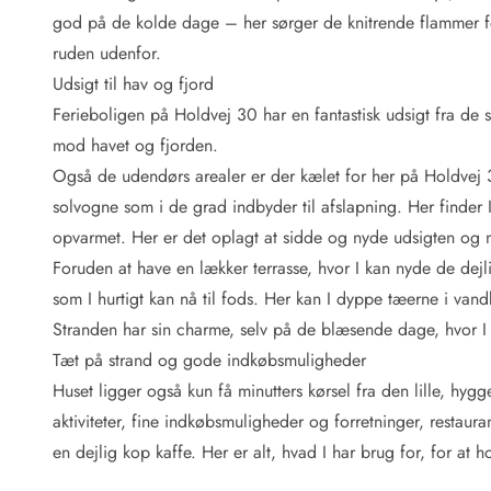
Fordele hos os
god på de kolde dage – her sørger de knitrende flammer 
Esmark Rejsecurity
ruden udenfor.
Esmark KidsVIP
Esmark VIP: Fordele og rabataftaler
Udsigt til hav og fjord
Prisgaranti
Ferieboligen på Holdvej 30 har en fantastisk udsigt fra de st
Ingen depositum
mod havet og fjorden.
Gæsteanmeldelser
Også de udendørs arealer er der kælet for her på Holdvej 
Gratis WiFi i ferieområdet
solvogne som i de grad indbyder til afslapning. Her finde
Rabat
opvarmet. Her er det oplagt at sidde og nyde udsigten og n
We love people!
Foruden at have en lækker terrasse, hvor I kan nyde de dejli
Fritidsaktiviteter
som I hurtigt kan nå til fods. Her kan I dyppe tæerne i van
Esmark VIP partnerfordele
Stranden har sin charme, selv på de blæsende dage, hvor I 
Esmark KidsVIP
Tæt på strand og gode indkøbsmuligheder
LEGOLAND® rabat
Huset ligger også kun få minutters kørsel fra den lille, hy
Ferie med børn
aktiviteter, fine indkøbsmuligheder og forretninger, restaur
Ferie med hund
Ferie ved stranden
en dejlig kop kaffe. Her er alt, hvad I har brug for, for at 
Naturoplevelser