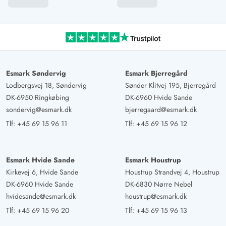
trampolin, gynger på naturgrund. Selvom det ligger ved
vejen, meget stille med smukt udsyn!
Jana Eggers
4.5 ud af 5
4.5 ud af 5
4.5 out of 5
03/11/2024
Deutschland
Esmark Søndervig
Esmark Bjerregård
Lodbergsvej 18, Søndervig
Sønder Klitvej 195, Bjerregård
AI Oversat
(Se oprindelig)
DK-6950 Ringkøbing
DK-6960 Hvide Sande
Skønt poolhus med sauna og udendørs jacuzzi. Godt
sondervig@esmark.dk
bjerregaard@esmark.dk
egnet til 2 familier. Stranden er let tilgængelig til fods.
Tlf:
+45 69 15 96 11
Tlf:
+45 69 15 96 12
Vi havde en dejlig tid.
Esmark Hvide Sande
Esmark Houstrup
Kirkevej 6, Hvide Sande
Houstrup Strandvej 4, Houstrup
DK-6960 Hvide Sande
DK-6830 Nørre Nebel
hvidesande@esmark.dk
houstrup@esmark.dk
Tlf:
+45 69 15 96 20
Tlf:
+45 69 15 96 13