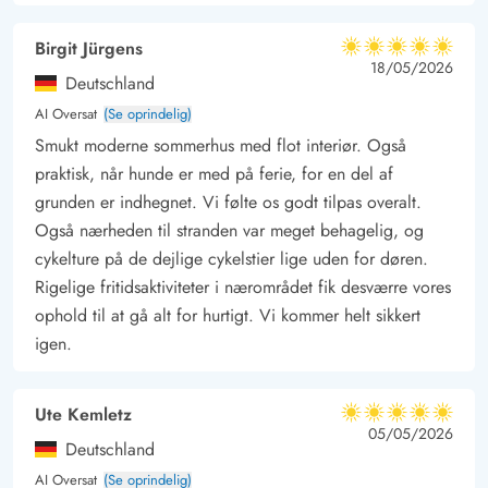
sætter grænser. Imens nogen står for tilberedning af et lækkert
Birgit Jürgens
5 ud af 5
aftensmåltid på gasgrillen, kan andre nyde godt af den varme
5 ud af 5
5 out of 5
18/05/2026
Deutschland
og boblende udespa.
AI Oversat
(Se oprindelig)
Brusende Vesterhav, brede sandstrande og smukke
Smukt moderne sommerhus med flot interiør. Også
solnedgange
praktisk, når hunde er med på ferie, for en del af
Ca. 700 meter fra sommerhuset finder I det store, betagende
grunden er indhegnet. Vi følte os godt tilpas overalt.
og kraftfulde Vesterhav, der absolut er et must uanset årstiden.
Også nærheden til stranden var meget behagelig, og
Her indbydes der til lange gåture til synet af de smukke
cykelture på de dejlige cykelstier lige uden for døren.
solnedgange ud over vandet med de brusende bølger. Når I
Rigelige fritidsaktiviteter i nærområdet fik desværre vores
kommer tilbage til sommerhuset, kan I få skyllet sandet af
ophold til at gå alt for hurtigt. Vi kommer helt sikkert
fødderne ved husets tilhørende udebruser. Udebrusereb kan
igen.
benyttes fra april til og med oktober.
Ute Kemletz
5 ud af 5
5 ud af 5
5 out of 5
05/05/2026
Deutschland
AI Oversat
(Se oprindelig)