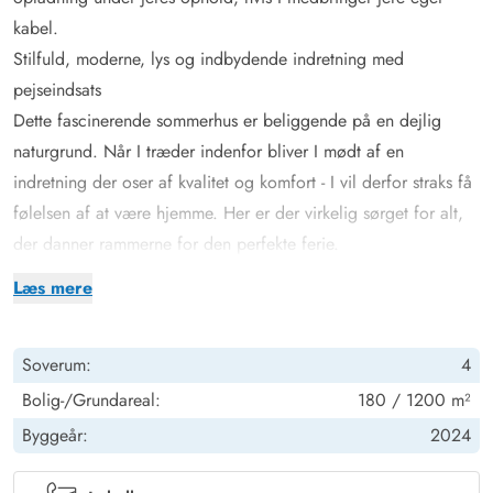
kabel.
Stilfuld, moderne, lys og indbydende indretning med
pejseindsats
Dette fascinerende sommerhus er beliggende på en dejlig
naturgrund. Når I træder indenfor bliver I mødt af en
indretning der oser af kvalitet og komfort - I vil derfor straks få
følelsen af at være hjemme. Her er der virkelig sørget for alt,
der danner rammerne for den perfekte ferie.
Det naturlige samlingssted er opholdsrummet, der er i åben
Læs mere
forbindelse med det veludstyrede, flotte og indbydende
køkken. Her kan I mødes om madlavningen, hvor andre kan
Soverum:
4
samles om en god film, imens varmen og de knitrende lyde fra
pejsen nydes i baggrunden. Via chromecast kan I streame jeres
Bolig-/Grundareal:
180 / 1200 m²
yndlingsfilm eller -serier, hvis I har nogle streamningstjenester.
Byggeår:
2024
De 10 sovepladser er fordelt på 4 soverum, hvor 2 af
rummene råder over dobbeltsenge, og de 2 andre er indrettet