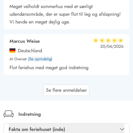
Meget velholdt sommerhus med et særligt
udendørsområde, der er super flot til leg og afslapning!
Vi havde en meget dejlig uge.
Marcus Weise
5 ud af 5
5 ud af 5
5 out of 5
20/04/2026
Deutschland
AI Oversat
(Se oprindelig)
Flot feriehus med meget god indretning
Susanne Korb
5 ud af 5
Se flere anmeldelser
5 ud af 5
5 out of 5
22/03/2026
Deutschland
AI Oversat
(Se oprindelig)
Dette feriehus er en drøm og tilbyder alt til en
Indretning
afslappende pause. Poolen inviterer til ophold med sit
store vindue. Det stemningsfulde lys i saunaen fuldender
Fakta om feriehuset (inde)