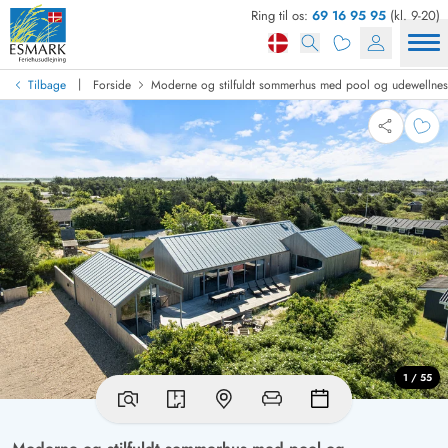
Ring til os:
69 16 95 95
(kl. 9-20)
|
Tilbage
Forside
Moderne og stilfuldt sommerhus med pool og udewellnes
1 / 55