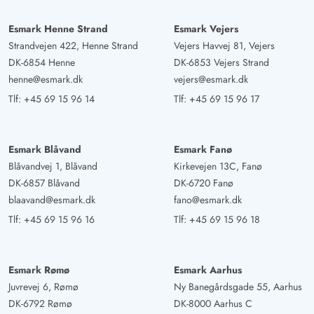
Esmark Henne Strand
Esmark Vejers
Strandvejen 422, Henne Strand
Vejers Havvej 81, Vejers
DK-6854 Henne
DK-6853 Vejers Strand
henne@esmark.dk
vejers@esmark.dk
Tlf:
+45 69 15 96 14
Tlf:
+45 69 15 96 17
Esmark Blåvand
Esmark Fanø
Blåvandvej 1, Blåvand
Kirkevejen 13C, Fanø
DK-6857 Blåvand
DK-6720 Fanø
blaavand@esmark.dk
fano@esmark.dk
Tlf:
+45 69 15 96 16
Tlf:
+45 69 15 96 18
Esmark Rømø
Esmark Aarhus
Juvrevej 6, Rømø
Ny Banegårdsgade 55, Aarhus
DK-6792 Rømø
DK-8000 Aarhus C