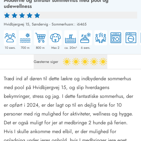
Moderne og stilfuldt sommerhus med pool og
udewellness
Hvidbjergvej 15,
Søndervig
-
Sommerhusnr.: i6465
10
pers.
700
m
800
m
Max 2
ca. 20m²
6
pers.
Gæsterne siger
5 ud af 5
Træd ind af døren til dette lækre og indbydende sommerhus
med pool på Hvidbjergvej 15, og slip hverdagens
bekymringer, stress og jag. I dette fantastiske sommerhus, der
er opført i 2024, er der lagt op til en dejlig ferie for 10
personer med rig mulighed for aktiviteter, wellness og hygge.
Det er også muligt for jer at medbringe 2 hunde på ferien.
Hvis I skulle ankomme med elbil, er der mulighed for
opladning under jeres ophold, hvis I medbringer jere eget