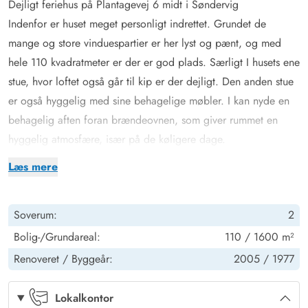
Dejligt feriehus på Plantagevej 6 midt i Søndervig
Indenfor er huset meget personligt indrettet. Grundet de
mange og store vinduespartier er her lyst og pænt, og med
hele 110 kvadratmeter er der er god plads. Særligt I husets ene
stue, hvor loftet også går til kip er der dejligt. Den anden stue
er også hyggelig med sine behagelige møbler. I kan nyde en
behagelig aften foran brændeovnen, som giver rummet en
hyggelig atmosfære, især på de køligere dage.
Begge soveværelse er udstyret med en dobbeltseng, og det
Læs mere
ene er har også privat badeværelse med en lækker sauna, hvor
I kan slappe helt af og nyde ferien.
Soverum:
2
Sommerhuset i Søndervig er udstyret med de vigtigste
bekvemmeligheder. I finder en opvaskemaskine og
Bolig-/Grundareal:
110 / 1600 m²
vaskemaskine som gør det nemt at holde ferie i huset, mens en
Renoveret /
Byggeår:
2005 /
1977
40 L separat fryser sørger for, at I kan opbevare jeres indkøb
optimalt. Huset har desuden en luft-til-luft varmepumpe, som
Lokalkontor