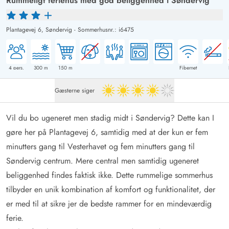
Rummeligt feriehus med god beliggenhed i Søndervig
Plantagevej 6,
Søndervig
-
Sommerhusnr.: i6475
4
pers.
300
m
150
m
Fibernet
Gæsterne siger
4 ud af 5
Vil du bo ugeneret men stadig midt i Søndervig? Dette kan I
gøre her på Plantagevej 6, samtidig med at der kun er fem
minutters gang til Vesterhavet og fem minutters gang til
Søndervig centrum. Mere central men samtidig ugeneret
beliggenhed findes faktisk ikke. Dette rummelige sommerhus
tilbyder en unik kombination af komfort og funktionalitet, der
er med til at sikre jer de bedste rammer for en mindeværdig
ferie.