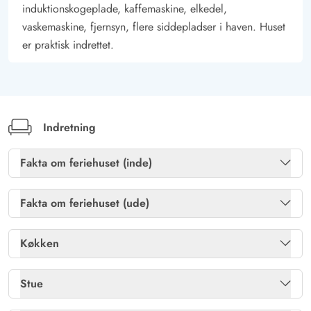
Dejlig overdækket terrasse
induktionskogeplade, kaffemaskine, elkedel,
Udenomsarealerne er hyggelige, her findes flere gode lækroge
vaskemaskine, fjernsyn, flere siddepladser i haven. Huset
og træer der sørger for ugeneret beliggenhed. Der er flere
er praktisk indrettet.
gode steder hvor solen eller frokosten kan nydes i fred for
vinden.
Indretning
Fakta om feriehuset (inde)
Brændeovn
Ja
Fakta om feriehuset (ude)
Gratis fibernet
Ja
Havemøbler
Ja
Køkken
Sauna
Ja
Kulgrill
Ja
Køleskab
Ja
Stue
Varme: Elvarme
Ja
Naturgrund
Ja
Mikroovn
Ja