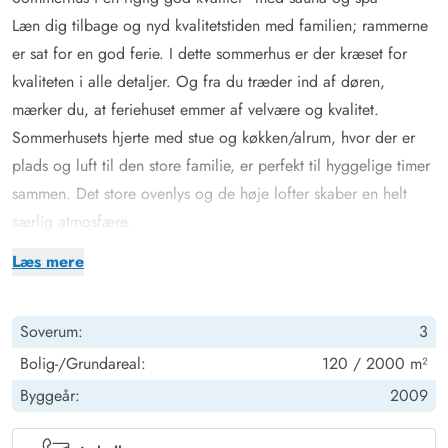
Læn dig tilbage og nyd kvalitetstiden med familien; rammerne
er sat for en god ferie. I dette sommerhus er der kræset for
kvaliteten i alle detaljer. Og fra du træder ind af døren,
mærker du, at feriehuset emmer af velvære og kvalitet.
Sommerhusets hjerte med stue og køkken/alrum, hvor der er
plads og luft til den store familie, er perfekt til hyggelige timer
sammen. Det store ovenlys og de høje lofter skaber en helt
særlig atmosfære.
Sommerhuset på Jakob Bondes vej 22 består af 3 skønne, lyse
Læs mere
soverum og en hems med eksta TV, til de mindste i familien.
Det store badeværelse er et lille wellness tempel i sig selv med
Soverum:
3
oplyst spa og sauna. Feriehuset råder over et lækkert SMART tv
i stuen, hvor I kan streame lige det, I har lyst til. I behøver
Bolig-/Grundareal:
120 / 2000 m²
heller ikke at medbringe eget Chromecast, da alle husets 3
Byggeår:
2009
fjernsyn er udstyret med chromecast.
Sommerhuset bliver desuden varmet op af et morderne