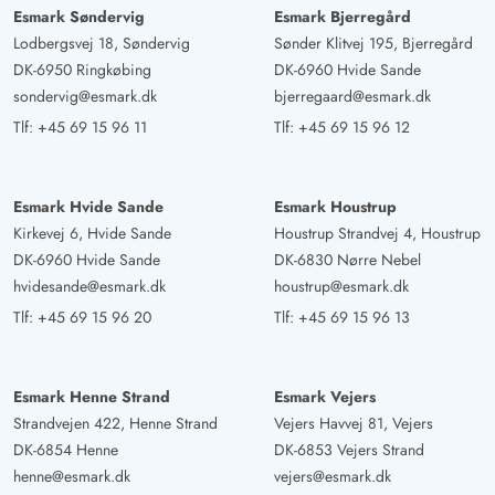
Esmark Søndervig
Esmark Bjerregård
Lodbergsvej 18, Søndervig
Sønder Klitvej 195, Bjerregård
DK-6950 Ringkøbing
DK-6960 Hvide Sande
sondervig@esmark.dk
bjerregaard@esmark.dk
Tlf:
+45 69 15 96 11
Tlf:
+45 69 15 96 12
Esmark Hvide Sande
Esmark Houstrup
Kirkevej 6, Hvide Sande
Houstrup Strandvej 4, Houstrup
DK-6960 Hvide Sande
DK-6830 Nørre Nebel
hvidesande@esmark.dk
houstrup@esmark.dk
Tlf:
+45 69 15 96 20
Tlf:
+45 69 15 96 13
Esmark Henne Strand
Esmark Vejers
Strandvejen 422, Henne Strand
Vejers Havvej 81, Vejers
DK-6854 Henne
DK-6853 Vejers Strand
henne@esmark.dk
vejers@esmark.dk