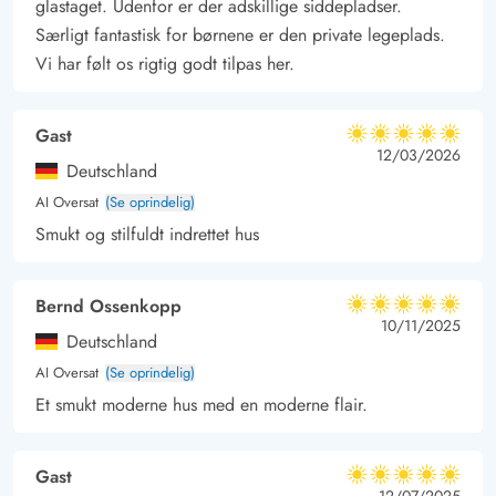
glastaget. Udenfor er der adskillige siddepladser.
hvor man kan sidde helt ugeneret og i læ.
Særligt fantastisk for børnene er den private legeplads.
Tæt på Søndervigs centrum
Vi har følt os rigtig godt tilpas her.
Sommerhuset på Jakob Bondes vej 22 er et godt udgangspunkt
for udflugter. I har Søndervigs Centrum få minutter fra
Gast
5 ud af 5
sommerhuset, og her finder I alt fra dagligvarer til butikker og
5 ud af 5
5 out of 5
12/03/2026
Deutschland
restauranter.
AI Oversat
(Se oprindelig)
Smukt og stilfuldt indrettet hus
Bernd Ossenkopp
5 ud af 5
5 ud af 5
5 out of 5
10/11/2025
Deutschland
AI Oversat
(Se oprindelig)
Et smukt moderne hus med en moderne flair.
Gast
5 ud af 5
12/07/2025