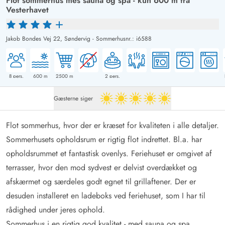
Flot sommerhus mes sauna og spa - kun 600 m fra
Vesterhavet
Jakob Bondes Vej 22,
Søndervig
-
Sommerhusnr.: i6588
8
pers.
600
m
2500
m
2
pers.
Gæsterne siger
5 ud af 5
Flot sommerhus, hvor der er kræset for kvaliteten i alle detaljer.
Sommerhusets opholdsrum er rigtig flot indrettet. Bl.a. har
opholdsrummet et fantastisk ovenlys. Feriehuset er omgivet af
terrasser, hvor den mod sydvest er delvist overdækket og
afskærmet og særdeles godt egnet til grillaftener. Der er
desuden installeret en ladeboks ved feriehuset, som I har til
rådighed under jeres ophold.
Sommerhus i en rigtig god kvalitet - med sauna og spa