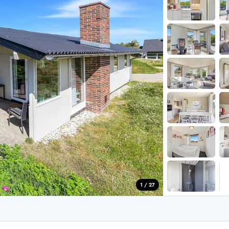
for 6 Personer
Sommerhuse til nytår
for 8 Personer
for 10 personer
de Sande
Sommerhuse i Søndervig
 i Henne Strand
Sommerhuse i Lodbjerg
 i Ho
Sommerhuse i Nr. Lyngv
i Houstrup
Sommerhuse på Rømø
 i Houvig
Sommerhuse i Søndervi
å Holmsland Klit
Sommerhuse i Skodbjer
 på Holmsland
Sommerhuse i Thorsmin
 i Hvide Sande
Sommerhuse i Vedersø Kl
 i Jegum
Sommerhuse i Vejers Str
 i Klegod
Sommerhuse i Vester Hu
1 / 27
e hos os