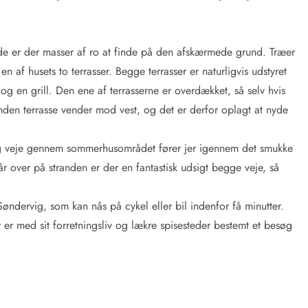
e er der masser af ro at finde på den afskærmede grund. Træer
n af husets to terrasser. Begge terrasser er naturligvis udstyret
g en grill. Den ene af terrasserne er overdækket, så selv hvis
nden terrasse vender mod vest, og det er derfor oplagt at nyde
og veje gennem sommerhusområdet fører jer igennem det smukke
går over på stranden er der en fantastisk udsigt begge veje, så
øndervig, som kan nås på cykel eller bil indenfor få minutter.
er med sit forretningsliv og lækre spisesteder bestemt et besøg