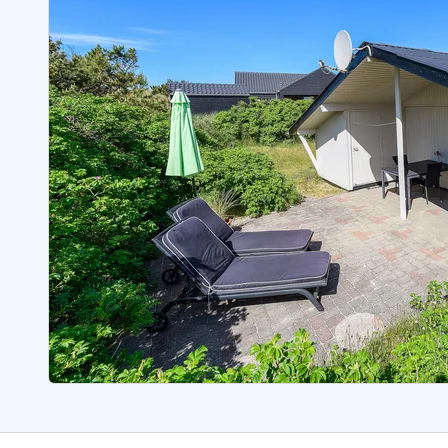
Sommerhuse med spa
Sommerhuse 
Sommerhuse med fredagsskift
Sommerhuse 
Sommerhuse med plads til fangsten
Sommerhuse 
Sommerhuse i Bjerregård
Sommerhuse i Blåvand
Sommerhuse i Hvi
Sommerhuse i Årgab
Sommerhuse
Sommerhuse i Arrild
Sommerhuse
Sommerhuse i Bjerregård
Sommerhuse 
Sommerhuse i Blåvand
Sommerhuse
Sommerhuse i Bork Havn
Sommerhus p
Sommerhuse i Fjand
Sommerhuse
Sommerhuse på Fanø
Sommerhuse
Sommerhuse i Grærup Strand
Sommerhuse
Sommerhuse i Haurvig
Sommerhuse
Esmark Rejsecurity
Esmark KidsVIP
Esmark VIP partnerfordele
Fordel
Praktiske informationer
Åbningstider og døgnvagt
Ankomst