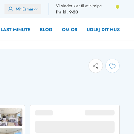
Vi sidder klar til at hjælpe
Mit Esmark
fra kl. 9-20
LAST MINUTE
BLOG
OM OS
UDLEJ DIT HUS
oner
oner
rupper)
en
ien
ien
n