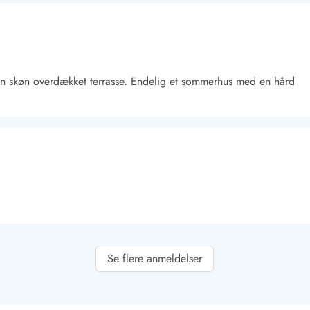
. En skøn overdækket terrasse. Endelig et sommerhus med en hård
Kontakt Blåvand
Kontakt Vejers
Kontakt Henne
Kontakt Rømø
Kontakt
Se flere anmeldelser