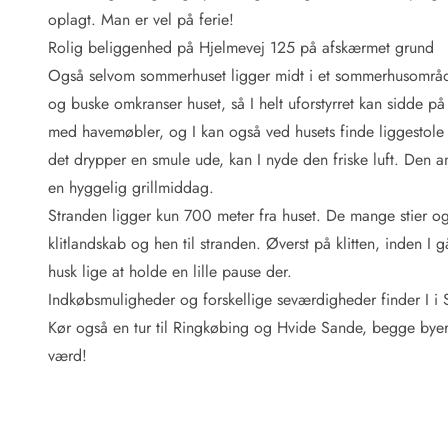
Fordele hos os
oplagt. Man er vel på ferie!
Esmark Rejsecurity
Rolig beliggenhed på Hjelmevej 125 på afskærmet grund
Esmark KidsVIP
Esmark VIP: Fordele og rabataftaler
Også selvom sommerhuset ligger midt i et sommerhusområd
Prisgaranti
og buske omkranser huset, så I helt uforstyrret kan sidde på e
Ingen depositum
med havemøbler, og I kan også ved husets finde liggestole o
Gæsteanmeldelser
det drypper en smule ude, kan I nyde den friske luft. Den a
Gratis WiFi i ferieområdet
en hyggelig grillmiddag.
Rabat
Stranden ligger kun 700 meter fra huset. De mange stier 
We love people!
klitlandskab og hen til stranden. Øverst på klitten, inden I 
Fritidsaktiviteter
husk lige at holde en lille pause der.
Esmark VIP partnerfordele
Indkøbsmuligheder og forskellige seværdigheder finder I i S
Esmark KidsVIP
Kør også en tur til Ringkøbing og Hvide Sande, begge byer 
LEGOLAND® rabat
værd!
Ferie med børn
Ferie med hund
Ferie ved stranden
Naturoplevelser