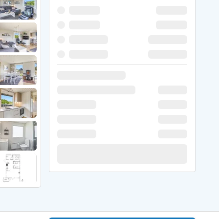
 Hede
ig
g
ge
de
it
and
sby