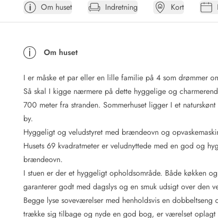
Om huset
Indretning
Kort
Afrejse
Sommerhus ABC
Booking FAQ
Forbrugsafregning (Strøm, vand...)
Om huset
Lån og lej
Pakkeliste
I er måske et par eller en lille familie på 4 som drømmer 
Rengøring
Gavekort
Så skal I kigge nærmere på dette hyggelige og charmerend
Book tidligt
700 meter fra stranden. Sommerhuset ligger I et naturskønt
Lejebetingelser
by.
Info
Hyggeligt og veludstyret med brændeovn og opvaskemaski
Vejret i Danmark
Husets 69 kvadratmeter er veludnyttede med en god og hyg
Sæsontider
brændeovn.
Baderegler
Naturbeskyttelse
I stuen er der et hyggeligt opholdsområde. Både køkken og 
Webcam
garanterer godt med dagslys og en smuk udsigt over den ves
Fotokonkurrence
Begge lyse soveværelser med henholdsvis en dobbeltseng og 
Kort
trække sig tilbage og nyde en god bog, er værelset oplagt ti