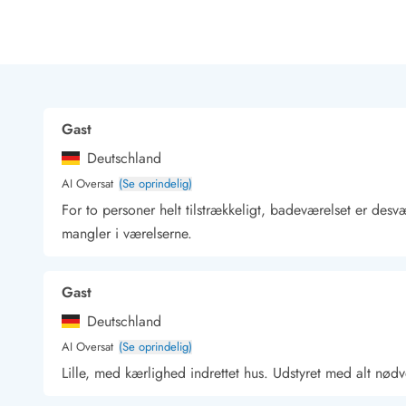
Rav - find det selv langs Vesterhavet
Indendørs legelande
Zoologiske haver og dyreparker
Sportsaktiviteter
Lystfiskeri på Vestkysten
Bowling
Gast
Minigolf i Vestjylland
Deutschland
Svømmehaller og badelande
Golfferie i sommerhus
AI Oversat
(Se oprindelig)
Fitness og træning
For to personer helt tilstrækkeligt, badeværelset er desv
Cykelferie
mangler i værelserne.
Rideskoler/Ponyridning
Surfing
Gast
Vandring langs Vestkysten
Vandski for hele familien
Deutschland
Sejlads langs Vestkysten
AI Oversat
(Se oprindelig)
Kulturaktiviteter
Lille, med kærlighed indrettet hus. Udstyret med alt nød
Historiske museer
Kunstmuseer