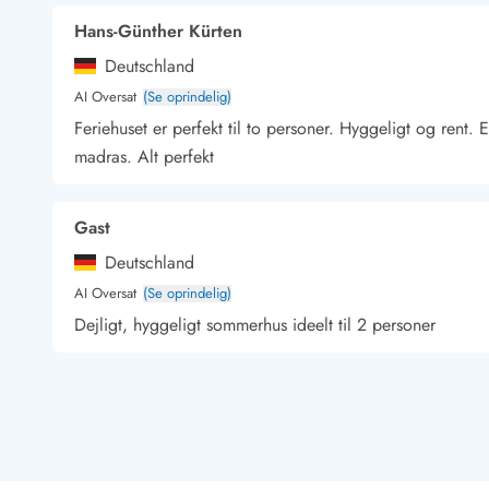
Kunsthåndværk og gallerier
Hans-Günther Kürten
Kulinariske oplevelser
Deutschland
Sandskulpturfestival
AI Oversat
(Se oprindelig)
Hold jul i sommerhuset
Vikingetiden i Danmark
Feriehuset er perfekt til to personer. Hyggeligt og rent
madras. Alt perfekt
Gast
Kontakt Bjerregård
Kontakt Søndervig
Kontakt Houstrup
Kontakt Fanø
Kontakt, åbningstider og døgnvagt
Deutschland
Feriehusudlejning siden 1965
AI Oversat
(Se oprindelig)
Bæredygtighed
Dejligt, hyggeligt sommerhus ideelt til 2 personer
Gæsterne siger
Nyhedsbrev
Sponsorater - Esmark støtter
Manfred Raupach
Lejebetingelser
Deutschland
Persondata- og cookiepolitik
AI Oversat
(Se oprindelig)
Presse