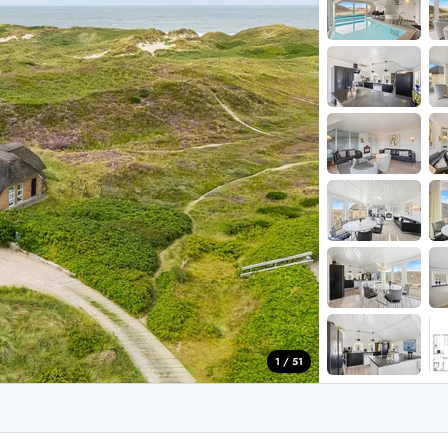
for 4 Personer
Sommerhuse i juleferien
for 6 Personer
Sommerhuse til nytår
for 8 Personer
de Sande
Sommerhuse i Søndervig
 i Henne Strand
Sommerhuse i Lodbjerg
 i Ho
Sommerhuse i Nr. Lyngv
i Houstrup
Sommerhuse på Rømø
 i Houvig
Sommerhuse i Søndervi
å Holmsland Klit
Sommerhuse i Skodbjer
 på Holmsland
Sommerhuse i Thorsmin
 i Hvide Sande
Sommerhuse i Vedersø Kl
 i Jegum
Sommerhuse i Vejers Str
 i Klegod
Sommerhuse i Vester Hu
1 / 51
e hos os