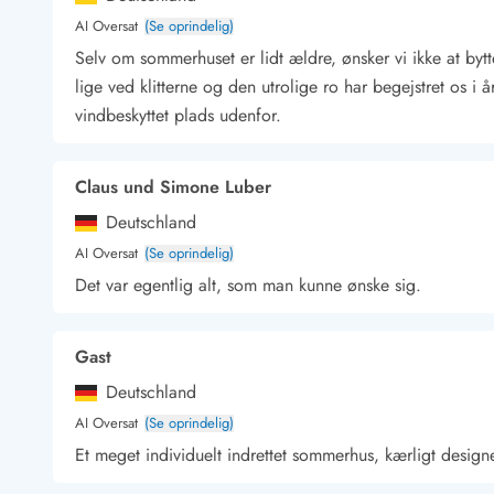
Kunsthåndværk og gallerier
AI Oversat
(Se oprindelig)
Kulinariske oplevelser
Selv om sommerhuset er lidt ældre, ønsker vi ikke at bytt
Sandskulpturfestival
lige ved klitterne og den utrolige ro har begejstret os i
Hold jul i sommerhuset
vindbeskyttet plads udenfor.
Vikingetiden i Danmark
Claus und Simone Luber
Deutschland
Kontakt Bjerregård
Kontakt Søndervig
Kontakt Houstrup
Kontakt Fanø
AI Oversat
(Se oprindelig)
Kontakt, åbningstider og døgnvagt
Det var egentlig alt, som man kunne ønske sig.
Feriehusudlejning siden 1965
Bæredygtighed
Gæsterne siger
Gast
Nyhedsbrev
Sponsorater - Esmark støtter
Deutschland
Lejebetingelser
AI Oversat
(Se oprindelig)
Persondata- og cookiepolitik
Et meget individuelt indrettet sommerhus, kærligt designe
Presse