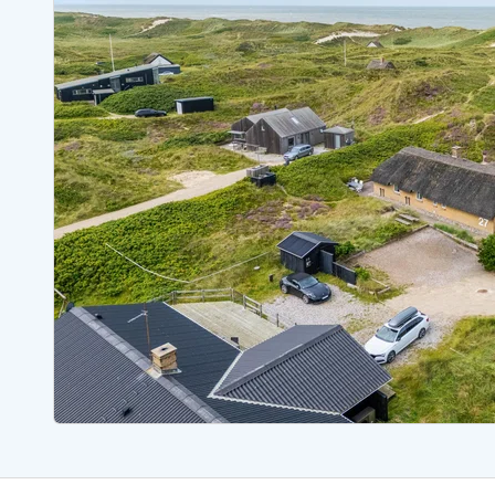
Sommerhuse med spa
Sommerhuse 
Sommerhuse med fredagsskift
Sommerhuse 
Sommerhuse med lørdagsskift
Sommerhuse 
Sommerhuse i Bjerregård
Sommerhuse i Blåvand
Sommerhuse i Hvi
Sommerhuse i Årgab
Sommerhuse
Sommerhuse i Arrild
Sommerhuse
Sommerhuse i Bjerregård
Sommerhuse 
Sommerhuse i Blåvand
Sommerhuse
Sommerhuse i Bork Havn
Sommerhus p
Sommerhuse i Fjand
Sommerhuse
Sommerhuse på Fanø
Sommerhuse
Sommerhuse i Grærup Strand
Sommerhuse
Sommerhuse i Haurvig
Sommerhuse
Esmark Rejsecurity
Esmark KidsVIP
Esmark VIP partnerfordele
Fordel
Praktiske informationer
Åbningstider og døgnvagt
Ankomst