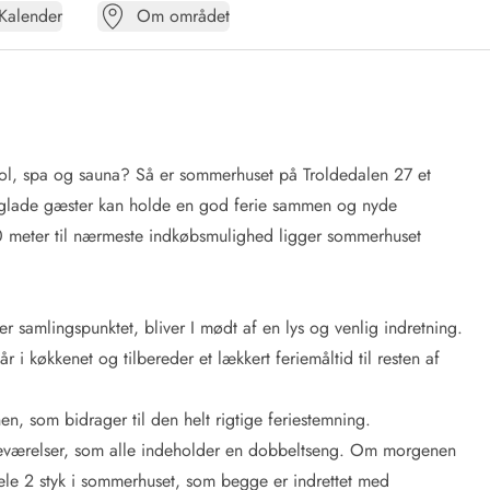
Kalender
Om området
ool, spa og sauna? Så er sommerhuset på Troldedalen 27 et
ferieglade gæster kan holde en god ferie sammen og nyde
0 meter til nærmeste indkøbsmulighed ligger sommerhuset
r samlingspunktet, bliver I mødt af en lys og venlig indretning.
i køkkenet og tilbereder et lækkert feriemåltid til resten af
n, som bidrager til den helt rigtige feriestemning.
oveværelser, som alle indeholder en dobbeltseng. Om morgenen
 hele 2 styk i sommerhuset, som begge er indrettet med