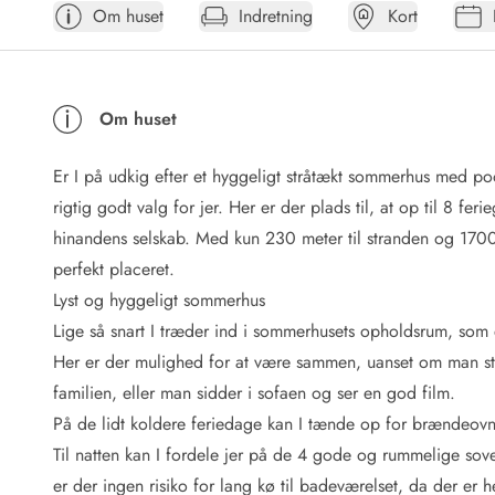
Om huset
Indretning
Kort
Afrejse
Sommerhus ABC
Booking FAQ
Forbrugsafregning (Strøm, vand...)
Om huset
Lån og lej
Pakkeliste
Er I på udkig efter et hyggeligt stråtækt sommerhus med p
Rengøring
Gavekort
rigtig godt valg for jer. Her er der plads til, at op til 8 
Book tidligt
hinandens selskab. Med kun 230 meter til stranden og 170
Lejebetingelser
perfekt placeret.
Info
Lyst og hyggeligt sommerhus
Vejret i Danmark
Lige så snart I træder ind i sommerhusets opholdsrum, som e
Sæsontider
Her er der mulighed for at være sammen, uanset om man står 
Baderegler
Naturbeskyttelse
familien, eller man sidder i sofaen og ser en god film.
Webcam
På de lidt koldere feriedage kan I tænde op for brændeovne
Fotokonkurrence
Til natten kan I fordele jer på de 4 gode og rummelige s
Kort
er der ingen risiko for lang kø til badeværelset, da der er