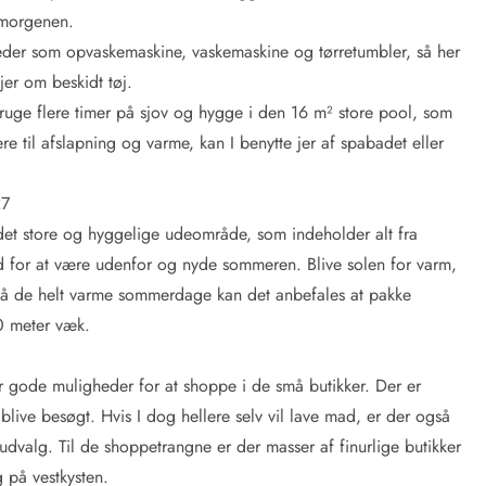
m morgenen.
r som opvaskemaskine, vaskemaskine og tørretumbler, så her
er om beskidt tøj.
ruge flere timer på sjov og hygge i den 16 m² store pool, som
ere til afslapning og varme, kan I benytte jer af spabadet eller
27
det store og hyggelige udeområde, som indeholder alt fra
ed for at være udenfor og nyde sommeren. Blive solen for varm,
 På de helt varme sommerdage kan det anbefales at pakke
30 meter væk.
r gode muligheder for at shoppe i de små butikker. Der er
 blive besøgt. Hvis I dog hellere selv vil lave mad, er der også
udvalg. Til de shoppetrangne er der masser af finurlige butikker
 på vestkysten.