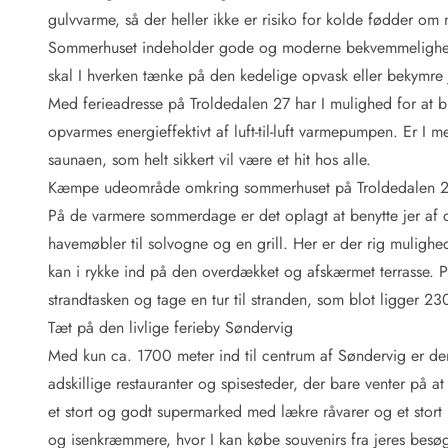
Fordele hos os
gulvvarme, så der heller ikke er risiko for kolde fødder o
Esmark Rejsecurity
Sommerhuset indeholder gode og moderne bekvemmelighede
Esmark KidsVIP
Esmark VIP: Fordele og rabataftaler
skal I hverken tænke på den kedelige opvask eller bekymre j
Prisgaranti
Med ferieadresse på Troldedalen 27 har I mulighed for at b
Ingen depositum
opvarmes energieffektivt af luft-til-luft varmepumpen. Er I m
Gæsteanmeldelser
saunaen, som helt sikkert vil være et hit hos alle.
Gratis WiFi i ferieområdet
Kæmpe udeområde omkring sommerhuset på Troldedalen 
Rabat
På de varmere sommerdage er det oplagt at benytte jer af 
We love people!
havemøbler til solvogne og en grill. Her er der rig muligh
Fritidsaktiviteter
kan i rykke ind på den overdækket og afskærmet terrasse.
Esmark VIP partnerfordele
strandtasken og tage en tur til stranden, som blot ligger 2
Esmark KidsVIP
Tæt på den livlige ferieby Søndervig
LEGOLAND® rabat
Med kun ca. 1700 meter ind til centrum af Søndervig er de
Ferie med børn
adskillige restauranter og spisesteder, der bare venter på at
Ferie med hund
Ferie ved stranden
et stort og godt supermarked med lækre råvarer og et stort 
Naturoplevelser
og isenkræmmere, hvor I kan købe souvenirs fra jeres besøg