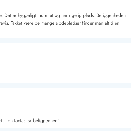
e. Det er hyggeligt indrettet og har rigelig plads. Beliggenheden
 årevis. Takket være de mange siddepladser finder man altid en
Kontakt Blåvand
Kontakt Vejers
Kontakt Henne
Kontakt Rømø
Kontakt
t, i en fantastisk beliggenhed!