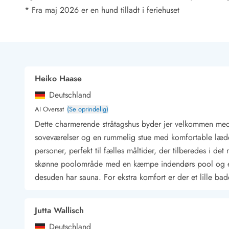
Rav - find det selv langs Vesterhavet
* Fra maj 2026 er en hund tilladt i feriehuset
Indendørs legelande
Zoologiske haver og dyreparker
Sportsaktiviteter
Lystfiskeri på Vestkysten
Bowling
Heiko Haase
Minigolf i Vestjylland
Svømmehaller og badelande
Deutschland
Golfferie i sommerhus
AI Oversat
(Se oprindelig)
Fitness og træning
Dette charmerende stråtagshus byder jer velkommen med 
Cykelferie
soveværelser og en rummelig stue med komfortable læder
Rideskoler/Ponyridning
personer, perfekt til fælles måltider, der tilberedes i d
Surfing
skønne poolområde med en kæmpe indendørs pool og en 
Vandring langs Vestkysten
desuden har sauna. For ekstra komfort er der et lille bad
Vandski for hele familien
Sejlads langs Vestkysten
Kulturaktiviteter
Jutta Wallisch
Historiske museer
Kunstmuseer
Deutschland