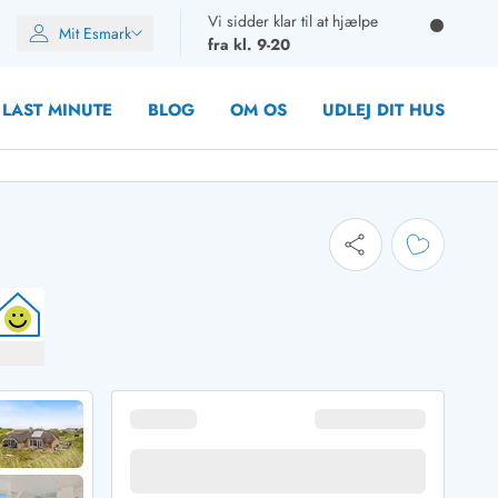
Vi sidder klar til at hjælpe
Mit Esmark
fra kl. 9-20
LAST MINUTE
BLOG
OM OS
UDLEJ DIT HUS
oner
oner
oner
rupper)
en
ien
ien
n