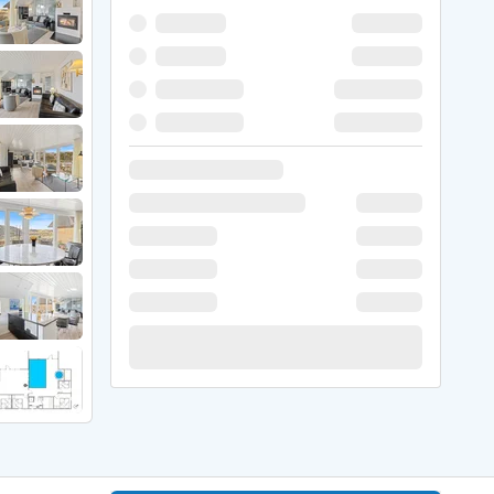
 Hede
ig
g
ge
de
it
and
sby