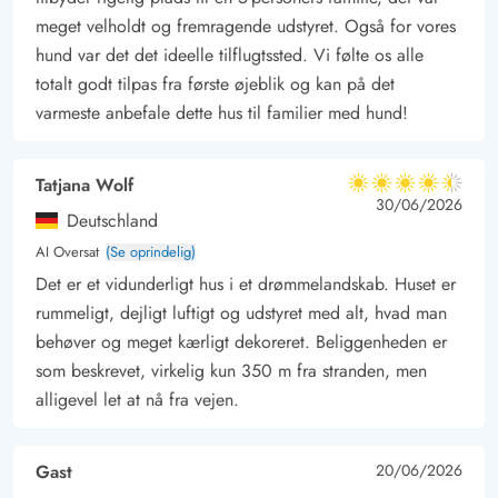
meget velholdt og fremragende udstyret. Også for vores
udforske området eller tag på tur til nogen af vores mange
hund var det det ideelle tilflugtssted. Vi følte os alle
seværdigheder i Søndervig området.
totalt godt tilpas fra første øjeblik og kan på det
Dette hyggelige sommerhus er et perfekt valg for en
varmeste anbefale dette hus til familier med hund!
afslappende ferie med familie og hund i smukke omgivelser.
*carport og køjerum er privat.
Tatjana Wolf
4.5 ud af 5
4.5 ud af 5
4.5 out of 5
30/06/2026
Deutschland
AI Oversat
(Se oprindelig)
Det er et vidunderligt hus i et drømmelandskab. Huset er
rummeligt, dejligt luftigt og udstyret med alt, hvad man
behøver og meget kærligt dekoreret. Beliggenheden er
som beskrevet, virkelig kun 350 m fra stranden, men
alligevel let at nå fra vejen.
Gast
20/06/2026