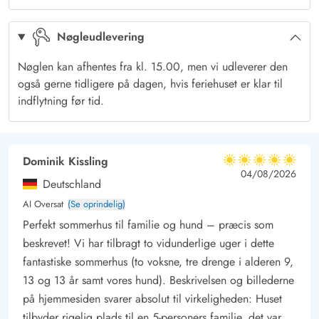
kommer flere til huset.
Nøgleudlevering
Gode udearealer med plads til både afslapning og aktivitet her
på Sortebærdalen 77
Nøglen kan afhentes fra kl. 15.00, men vi udleverer den
Sommerhuset er yderst charmerende, med sit specielle græstag
også gerne tidligere på dagen, hvis feriehuset er klar til
og mange små skønne hyggekroge. Der er masser af
indflytning før tid.
muligheder for at flytte sig i forhold til sol og vind og finde en
lækrog. Udenfor er der en stor have med masser af plads til
børnene og hundene at lege i. Der er også en dejlig
Dominik Kissling
5 ud af 5
5 ud af 5
5 out of 5
04/08/2026
overdækket terrasse, hvor du kan nyde morgenmaden eller
Deutschland
grille om aftenen og se de smukke solnedgange.
AI Oversat
(Se oprindelig)
Sommerhuset er også ideelt beliggende for at udforske det
Perfekt sommerhus til familie og hund – præcis som
omkringliggende klitlandskab. Der er kun 300 meter til vandet,
beskrevet! Vi har tilbragt to vidunderlige uger i dette
hvor det brusende hav venter på at afkøle dig på en
fantastiske sommerhus (to voksne, tre drenge i alderen 9,
sommerdag, eller blæse dig igennem om efteråret. Hos
13 og 13 år samt vores hund). Beskrivelsen og billederne
Hvidesandebike.dk kan du leje cykler som både leveres og
på hjemmesiden svarer absolut til virkeligheden: Huset
tilbyder rigelig plads til en 5-personers familie, det var
afhentes og giver dig mulighed for at tage tur på cykel og