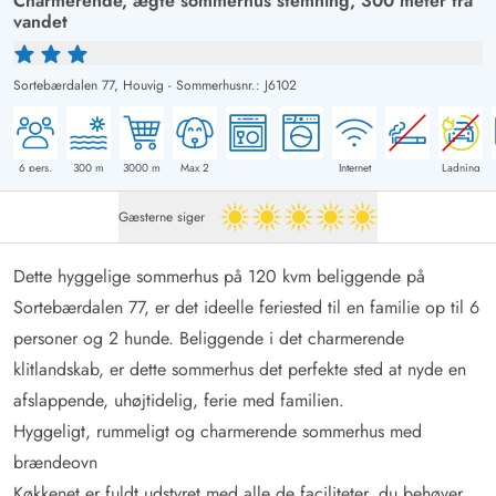
Charmerende, ægte sommerhus stemning, 300 meter fra
vandet
Sortebærdalen 77,
Houvig
-
Sommerhusnr.: J6102
6
pers.
300
m
3000
m
Max 2
Internet
Ladning
Gæsterne siger
5 ud af 5
Dette hyggelige sommerhus på 120 kvm beliggende på
Sortebærdalen 77, er det ideelle feriested til en familie op til 6
personer og 2 hunde. Beliggende i det charmerende
klitlandskab, er dette sommerhus det perfekte sted at nyde en
afslappende, uhøjtidelig, ferie med familien.
Hyggeligt, rummeligt og charmerende sommerhus med
brændeovn
Køkkenet er fuldt udstyret med alle de faciliteter, du behøver