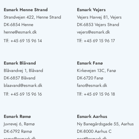
Esmark Henne Strand
Esmark Vejers
Strandvejen 422, Henne Strand
Vejers Havvej 81, Vejers
DK-6854 Henne
DK-6853 Vejers Strand
henne@esmark.dk
vejers@esmark.dk
Tlf:
+45 69 15 96 14
Tlf:
+45 69 15 96 17
Esmark Blåvand
Esmark Fanø
Blåvandvej 1, Blåvand
Kirkevejen 13C, Fanø
DK-6857 Blåvand
DK-6720 Fanø
blaavand@esmark.dk
fano@esmark.dk
Tlf:
+45 69 15 96 16
Tlf:
+45 69 15 96 18
Esmark Rømø
Esmark Aarhus
Juvrevej 6, Rømø
Ny Banegårdsgade 55, Aarhus
DK-6792 Rømø
DK-8000 Aarhus C
romo@esmark.dk
post@esmark.dk