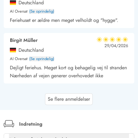
Deutschland
AI Oversat
(Se oprindelig)
Feriehuset er ældre men meget velholdt og "hygge".
Birgit Müller
5 ud af 5
5 ud af 5
5 out of 5
29/04/2026
Deutschland
AI Oversat
(Se oprindelig)
Dejligt feriehus. Meget kort og behagelig vej til stranden
Nærheden af vejen generer overhovedet ikke
Bernhard Wiesner
4.5 ud af 5
Se flere anmeldelser
4.5 ud af 5
4.5 out of 5
30/03/2026
Deutschland
AI Oversat
(Se oprindelig)
Det er et meget hyggeligt sommerhus. For 6 personer er
Indretning
der tilstrækkelig plads. Meget fordelagtigt er de 2