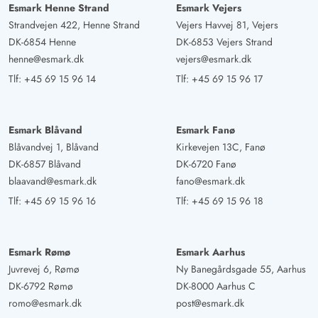
indrettet stue med pejs. Højpunktet er udendørs
Esmark Henne Strand
Esmark Vejers
whirlpoolen, der kan benyttes af op til 6 personer
Strandvejen 422, Henne Strand
Vejers Havvej 81, Vejers
samtidig.
DK-6854 Henne
DK-6853 Vejers Strand
henne@esmark.dk
vejers@esmark.dk
Tlf:
+45 69 15 96 14
Tlf:
+45 69 15 96 17
Alexander Plochmann
4.5 ud af 5
4.5 ud af 5
4.5 out of 5
29/12/2024
Deutschland
AI Oversat
(Se oprindelig)
Esmark Blåvand
Esmark Fanø
Blåvandvej 1, Blåvand
Kirkevejen 13C, Fanø
Dejligt sommerhus for enden af en lille vej. Godt
DK-6857 Blåvand
DK-6720 Fanø
udstyret med alle vigtige hverdagslivs ting. Rolig og skøn
blaavand@esmark.dk
fano@esmark.dk
beliggenhed kort bag klitterne. Vi nød opholdet meget,
Tlf:
+45 69 15 96 16
Tlf:
+45 69 15 96 18
selvom huset ikke er det mest moderne.
Sergej Max
Esmark Rømø
Esmark Aarhus
4 ud af 5
4 ud af 5
4 out of 5
28/10/2024
Juvrevej 6, Rømø
Ny Banegårdsgade 55, Aarhus
Deutschland
DK-6792 Rømø
DK-8000 Aarhus C
AI Oversat
(Se oprindelig)
romo@esmark.dk
post@esmark.dk
Udendørs whirlpool er uden tvivl et højdepunkt, ellers