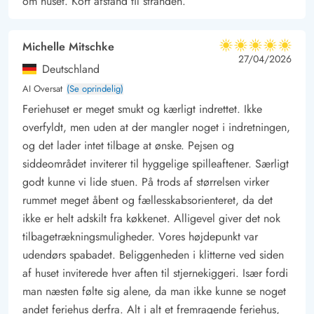
om huset. Kort afstand til stranden.
Michelle Mitschke
5 ud af 5
5 ud af 5
5 out of 5
27/04/2026
Deutschland
AI Oversat
(Se oprindelig)
Feriehuset er meget smukt og kærligt indrettet. Ikke
overfyldt, men uden at der mangler noget i indretningen,
og det lader intet tilbage at ønske. Pejsen og
siddeområdet inviterer til hyggelige spilleaftener. Særligt
godt kunne vi lide stuen. På trods af størrelsen virker
rummet meget åbent og fællesskabsorienteret, da det
ikke er helt adskilt fra køkkenet. Alligevel giver det nok
tilbagetrækningsmuligheder. Vores højdepunkt var
udendørs spabadet. Beliggenheden i klitterne ved siden
af huset inviterede hver aften til stjernekiggeri. Især fordi
man næsten følte sig alene, da man ikke kunne se noget
andet feriehus derfra. Alt i alt et fremragende feriehus,