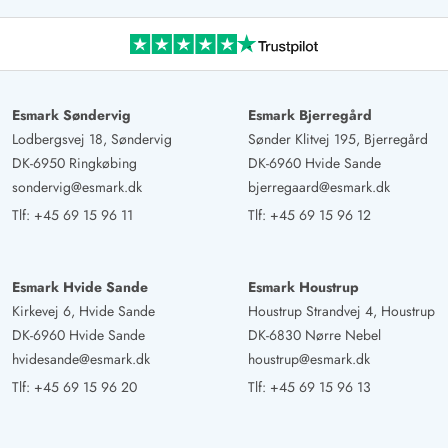
Feriehuset Klitdalen 109 ligger stille og roligt for enden
af en blind vej. Huset er lyst og hyggeligt indrettet.
Køkkenet er fremragende udstyret (tilstrækkeligt med
service og bestik, brødrister, sandwichmaskine,
Esmark Søndervig
Esmark Bjerregård
forskellige glas osv.). Der er en fastmonteret tørrestativ
Lodbergsvej 18, Søndervig
Sønder Klitvej 195, Bjerregård
og en bærbar tørrestativ. To badeværelser med brus og
DK-6950 Ringkøbing
DK-6960 Hvide Sande
et med badekar. Udendørs spabad er et særligt
sondervig@esmark.dk
bjerregaard@esmark.dk
højdepunkt! Sengene er komfortable. Alligevel er man
Tlf:
+45 69 15 96 11
Tlf:
+45 69 15 96 12
hurtigt ved havet og stranden, til shopping eller ved den
nærliggende golfbane.
Esmark Hvide Sande
Esmark Houstrup
Thomas Kapitza
Kirkevej 6, Hvide Sande
Houstrup Strandvej 4, Houstrup
5 ud af 5
5 ud af 5
5 out of 5
09/03/2025
DK-6960 Hvide Sande
DK-6830 Nørre Nebel
Deutschland
hvidesande@esmark.dk
houstrup@esmark.dk
AI Oversat
(Se oprindelig)
Tlf:
+45 69 15 96 20
Tlf:
+45 69 15 96 13
Et meget smukt integreret sommerhus i klitlandskabet,
roligt beliggende nær stranden med en lys, stilfuldt