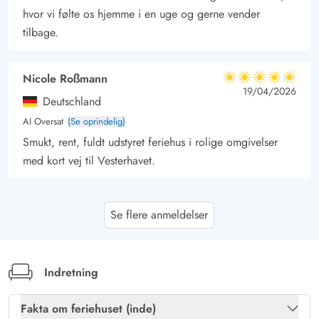
hvor vi følte os hjemme i en uge og gerne vender
tilbage.
Nicole Roßmann
5 ud af 5
5 ud af 5
5 out of 5
19/04/2026
Deutschland
AI Oversat
(Se oprindelig)
Smukt, rent, fuldt udstyret feriehus i rolige omgivelser
med kort vej til Vesterhavet.
Karin u. Peter Jaeckel
5 ud af 5
Se flere anmeldelser
5 ud af 5
5 out of 5
30/03/2026
Deutschland
AI Oversat
(Se oprindelig)
Meget beskyttet beliggende feriehus i klitterne. Alt, hvad
Indretning
man har brug for til en vellykket ferie, findes i huset. Især
udendørs whirlpoolen kan vi virkelig godt lide! Sengen
Fakta om feriehuset (inde)