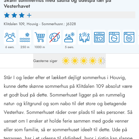
Skønt sommerhus med sauna og udespa tæt på
Vesterhavet
Klitdalen 109,
Houvig
-
Sommerhusnr.: J6328
6
pers.
250
m
1000
m
5
pers.
Gæsterne siger
4.5 ud af 5
Står I og leder efter et lækkert dejligt sommerhus i Houvig,
kunne dette skønne sommerhus på Klitdalen 109 absolut være
et godt bud på dette. Sommerhuset ligger på en rummelig
natur- og klitgrund og som nabo til det store og betagende
Vesterhav. Sommerhuset råder over plads til seks personer. Så
uanset om I ønsker at holde ferie sammen med gode venner
eller som familie, så er sommerhuset ideelt til dette. Ude på
terrassen, har i et udespa til rådighed, hvor i rigtig kan slappe