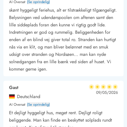
AI Oversat
(Se oprindelig)
Houvig er et naturskønt område, hvor man rigtig kan nyde den
skønt hyggeligt feriehus, alt er tilstrækkeligt tilgængeligt.
friske luft og klitterne og stranden i nærheden. Det brusende
Belysningen ved udendørspoolen om aftenen samt den
Vesterhav er bestemt et besøg værd – Uanset årstid. Hvis I er
lille siddeplads foran den kunne vi rigtig godt lide.
på udkig efter en aktiv ferie, kan I inden for kort afstand nå
Indretningen er god og rummelig. Beliggenheden for
feriebyen Søndervig, der bl.a. byder på aktiviteter for både
enden af en blind vej giver total ro. Stranden kan hurtigt
nås via en klit, og man bliver belønnet med en smuk
børn og voksne i Lalandia.
udsigt over stranden og Nordsøen... man kan nyde
En tur til fiskerbyen Hvide Sande eller den charmerende by –
solnedgangen fra en lille bænk ved siden af huset. Vi
Ringkøbing er bestemt også et besøg værd med sin hyggelige
kommer gerne igen.
gågade, der byder på en masse skønne butikker. Så er I til
hygge, nærvær og ægte feriestemning, er dette sommerhus
absolut et besøg værd.
Gast
5 ud af 5
5 ud af 5
5 out of 5
09/05/2026
Deutschland
AI Oversat
(Se oprindelig)
Et dejligt hyggeligt hus, meget rent. Dejligt roligt
beliggende. Man kan finde en beskyttet solplads rundt