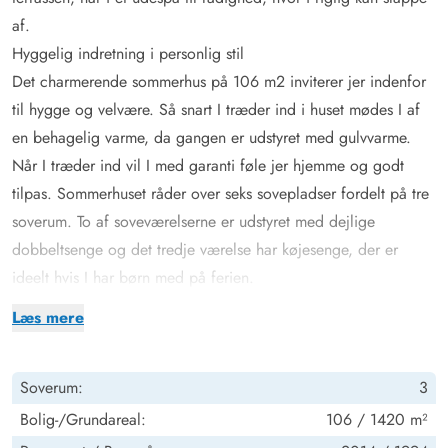
af.
Hyggelig indretning i personlig stil
Det charmerende sommerhus på 106 m2 inviterer jer indenfor
til hygge og velvære. Så snart I træder ind i huset mødes I af
en behagelig varme, da gangen er udstyret med gulvvarme.
Når I træder ind vil I med garanti føle jer hjemme og godt
tilpas. Sommerhuset råder over seks sovepladser fordelt på tre
soverum. To af soveværelserne er udstyret med dejlige
dobbeltsenge og det tredje værelse har køjesenge, der er
ideelt hvis I har børn med på ferien.
Efter en god nats søvn behøver I ikke stå i kø foran
Læs mere
badeværelset, da sommerhuset har to badeværelser med
gulvvarme, der sørger for, at I ikke får kolde fødder. Desuden
Soverum:
3
finder I på et af badeværelserne en sauna, hvor I efter en lang
gåtur på den brede og fantastiske sandstrand igen kan få
Bolig-/Grundareal:
106 / 1420 m²
varmen samt et badekar.