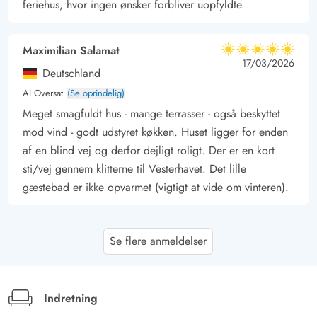
feriehus, hvor ingen ønsker forbliver uopfyldte.
Maximilian Salamat
5 ud af 5
5 ud af 5
5 out of 5
17/03/2026
Deutschland
AI Oversat
(Se oprindelig)
Meget smagfuldt hus - mange terrasser - også beskyttet
mod vind - godt udstyret køkken. Huset ligger for enden
af en blind vej og derfor dejligt roligt. Der er en kort
sti/vej gennem klitterne til Vesterhavet. Det lille
gæstebad er ikke opvarmet (vigtigt at vide om vinteren).
Gast
4 ud af 5
Se flere anmeldelser
4 ud af 5
4 out of 5
10/11/2025
Deutschland
AI Oversat
(Se oprindelig)
Feriehuset er godt indrettet og tilbyder tilstrækkelig plads
Indretning
til 4 personer.