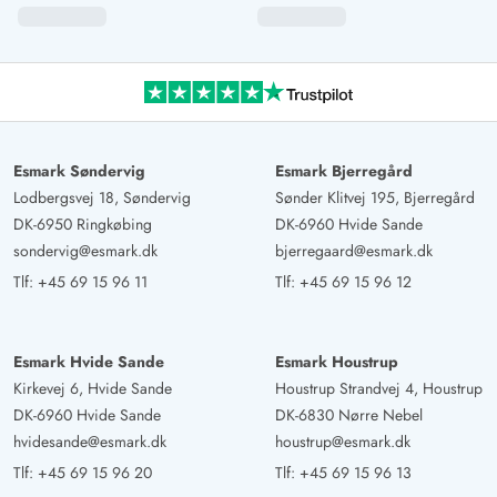
Esmark Søndervig
Esmark Bjerregård
Lodbergsvej 18, Søndervig
Sønder Klitvej 195, Bjerregård
DK-6950 Ringkøbing
DK-6960 Hvide Sande
sondervig@esmark.dk
bjerregaard@esmark.dk
Tlf:
+45 69 15 96 11
Tlf:
+45 69 15 96 12
Esmark Hvide Sande
Esmark Houstrup
Kirkevej 6, Hvide Sande
Houstrup Strandvej 4, Houstrup
DK-6960 Hvide Sande
DK-6830 Nørre Nebel
hvidesande@esmark.dk
houstrup@esmark.dk
Tlf:
+45 69 15 96 20
Tlf:
+45 69 15 96 13