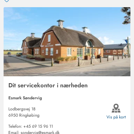
lidt for bløde for os.
Dit servicekontor i nærheden
Esmark Søndervig
Lodbergsvej 18
6950 Ringkøbing
Vis på kort
Telefon:
+45 69 15 96 11
Email:
sondervig@esmark.dk