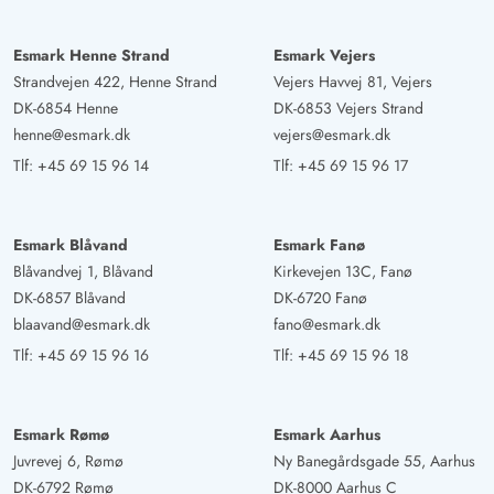
Esmark Henne Strand
Esmark Vejers
Strandvejen 422, Henne Strand
Vejers Havvej 81, Vejers
DK-6854 Henne
DK-6853 Vejers Strand
henne@esmark.dk
vejers@esmark.dk
Tlf:
+45 69 15 96 14
Tlf:
+45 69 15 96 17
Esmark Blåvand
Esmark Fanø
Blåvandvej 1, Blåvand
Kirkevejen 13C, Fanø
DK-6857 Blåvand
DK-6720 Fanø
blaavand@esmark.dk
fano@esmark.dk
Tlf:
+45 69 15 96 16
Tlf:
+45 69 15 96 18
Esmark Rømø
Esmark Aarhus
Juvrevej 6, Rømø
Ny Banegårdsgade 55, Aarhus
DK-6792 Rømø
DK-8000 Aarhus C