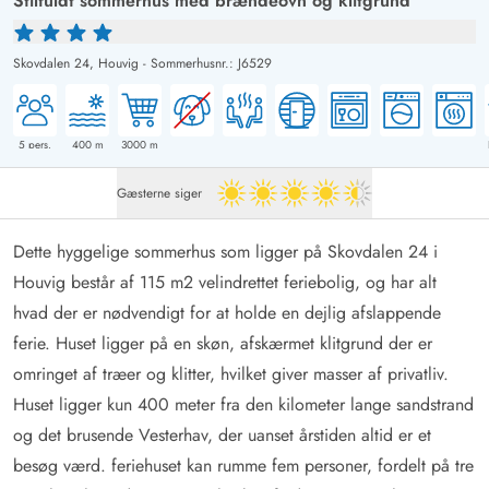
Stilfuldt sommerhus med brændeovn og klitgrund
Skovdalen 24,
Houvig
-
Sommerhusnr.: J6529
5
pers.
400
m
3000
m
Gæsterne siger
4.5 ud af 5
Dette hyggelige sommerhus som ligger på Skovdalen 24 i
Houvig består af 115 m2 velindrettet feriebolig, og har alt
hvad der er nødvendigt for at holde en dejlig afslappende
ferie. Huset ligger på en skøn, afskærmet klitgrund der er
omringet af træer og klitter, hvilket giver masser af privatliv.
Huset ligger kun 400 meter fra den kilometer lange sandstrand
og det brusende Vesterhav, der uanset årstiden altid er et
besøg værd. feriehuset kan rumme fem personer, fordelt på tre