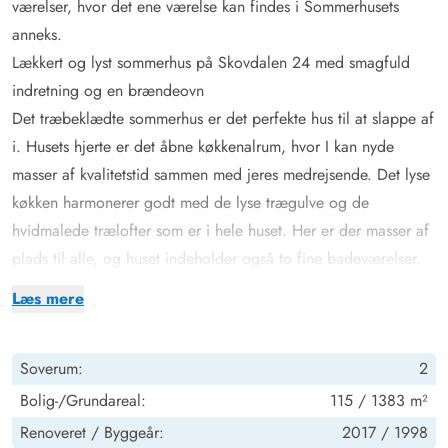
værelser, hvor det ene værelse kan findes i Sommerhusets
anneks.
Lækkert og lyst sommerhus på Skovdalen 24 med smagfuld
indretning og en brændeovn
Det træbeklædte sommerhus er det perfekte hus til at slappe af
i. Husets hjerte er det åbne køkkenalrum, hvor I kan nyde
masser af kvalitetstid sammen med jeres medrejsende. Det lyse
køkken harmonerer godt med de lyse trægulve og de
hvidmalede trælofter som er i hele huset. Her er der masser af
plads til alle, og huset indeholder også to fine badeværelser.
Efter en lang dag kan I med ro læne jer tilbage i sofaen og
Læs mere
sætte jeres yndlingsfilm på. I huset er der ingen tv-kanaler, men
der er et Chromecast, hvilket giver jer muligheden for at se
Soverum:
2
lige den film eller serie som I ønsker at se. For at gøre jeres
ferie så bekvem som mulig, så er sommerhuset selvfølgelig
Bolig-/Grundareal:
115 / 1383 m²
også udstyret med både vaskemaskine, tørretumbler og
Renoveret /
Byggeår:
2017 /
1998