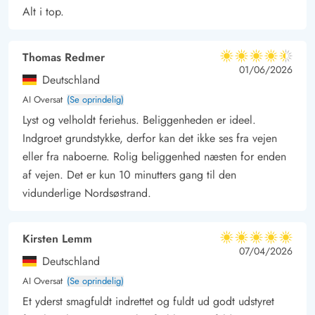
til stranden er hvert et skridt værd. Du kan købe ind i
Alt i top.
Søndervig, som ligger cirka 3 kilometer meter væk. Her er der
ikke kun et stort og velassorteret supermarked, men også flere
Thomas Redmer
4.5 ud af 5
butikker, caféer og restauranter. Udflugtsmål som
4.5 ud af 5
4.5 out of 5
01/06/2026
Deutschland
sandskulpturfestival, legepladser og Lalandia findes også her i
AI Oversat
(Se oprindelig)
Søndervig
Lyst og velholdt feriehus. Beliggenheden er ideel.
Længere mod syd ligger den smukke fiskerby Hvide Sande,
Indgroet grundstykke, derfor kan det ikke ses fra vejen
hvor I også finder masser af butikker og spisesteder. Dette kan
eller fra naboerne. Rolig beliggenhed næsten for enden
Ringkøbing ligeledes tilbyde, og byen her er også et altid
af vejen. Det er kun 10 minutters gang til den
besøg værd.
vidunderlige Nordsøstrand.
Kirsten Lemm
5 ud af 5
5 ud af 5
5 out of 5
07/04/2026
Deutschland
AI Oversat
(Se oprindelig)
Et yderst smagfuldt indrettet og fuldt ud godt udstyret