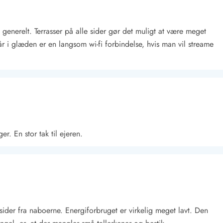
g generelt. Terrasser på alle sider gør det muligt at være meget
år i glæden er en langsom wi-fi forbindelse, hvis man vil streame
Kontakt Blåvand
Kontakt Vejers
Kontakt Henne
Kontakt Rømø
Kontakt
er. En stor tak til ejeren.
 sider fra naboerne. Energiforbruget er virkelig meget lavt. Den