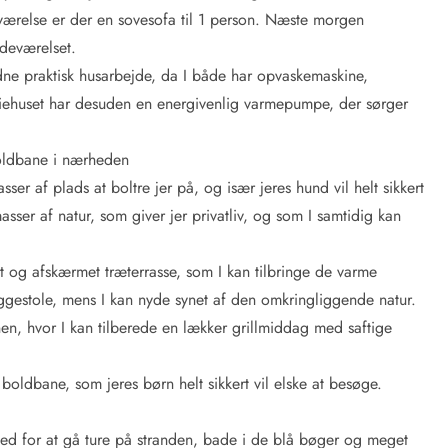
værelse er der en sovesofa til 1 person. Næste morgen
deværelset.
 ordne praktisk husarbejde, da I både har opvaskemaskine,
riehuset har desuden en energivenlig varmepumpe, der sørger
oldbane i nærheden
er af plads at boltre jer på, og især jeres hund vil helt sikkert
ser af natur, som giver jer privatliv, og som I samtidig kan
t og afskærmet træterrasse, som I kan tilbringe de varme
iggestole, mens I kan nyde synet af den omkringliggende natur.
en, hvor I kan tilberede en lækker grillmiddag med saftige
boldbane, som jeres børn helt sikkert vil elske at besøge.
ghed for at gå ture på stranden, bade i de blå bøger og meget