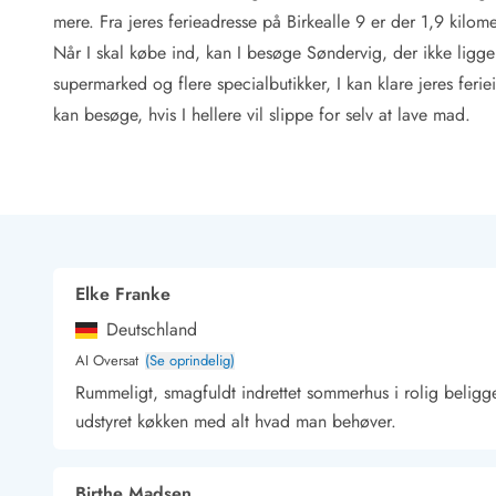
Rav - find det selv langs Vesterhavet
mere. Fra jeres ferieadresse på Birkealle 9 er der 1,9 kilom
Indendørs legelande
Når I skal købe ind, kan I besøge Søndervig, der ikke ligge
Zoologiske haver og dyreparker
supermarked og flere specialbutikker, I kan klare jeres feri
Sportsaktiviteter
kan besøge, hvis I hellere vil slippe for selv at lave mad.
Lystfiskeri på Vestkysten
Bowling
Minigolf i Vestjylland
Svømmehaller og badelande
Golfferie i sommerhus
Fitness og træning
Cykelferie
Elke Franke
Rideskoler/Ponyridning
Deutschland
Surfing
Vandring langs Vestkysten
AI Oversat
(Se oprindelig)
Vandski for hele familien
Rummeligt, smagfuldt indrettet sommerhus i rolig beligg
Sejlads langs Vestkysten
udstyret køkken med alt hvad man behøver.
Kulturaktiviteter
Historiske museer
Kunstmuseer
Birthe Madsen