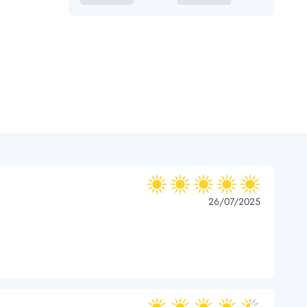
5 ud af 5
5 ud af 5
5 out of 5
26/07/2025