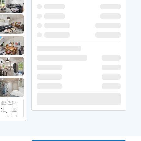
 Hede
ig
g
ge
de
it
and
sby