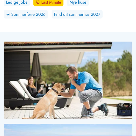
Ledige jobs
⏰
Last Minute
Nye huse
☀️
Sommerferie 2026
Find dit sommerhus 2027
VOV, HVOR ER DET SMUKT HER!
Ferie med hund