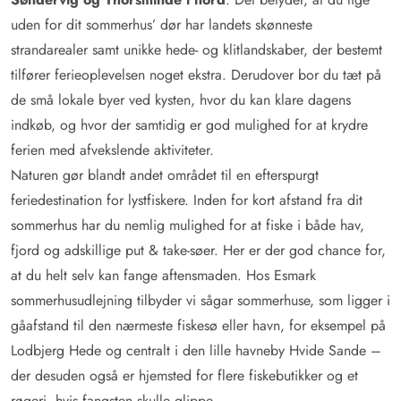
uden for dit sommerhus’ dør har landets skønneste
strandarealer samt unikke hede- og klitlandskaber, der bestemt
tilfører ferieoplevelsen noget ekstra. Derudover bor du tæt på
de små lokale byer ved kysten, hvor du kan klare dagens
indkøb, og hvor der samtidig er god mulighed for at krydre
ferien med afvekslende aktiviteter.
Naturen gør blandt andet området til en efterspurgt
feriedestination for lystfiskere. Inden for kort afstand fra dit
sommerhus har du nemlig mulighed for at fiske i både hav,
fjord og adskillige put & take-søer. Her er der god chance for,
at du helt selv kan fange aftensmaden. Hos Esmark
sommerhusudlejning tilbyder vi sågar sommerhuse, som ligger i
gåafstand til den nærmeste fiskesø eller havn, for eksempel på
Lodbjerg Hede og centralt i den lille havneby Hvide Sande –
der desuden også er hjemsted for flere fiskebutikker og et
røgeri, hvis fangsten skulle glippe.