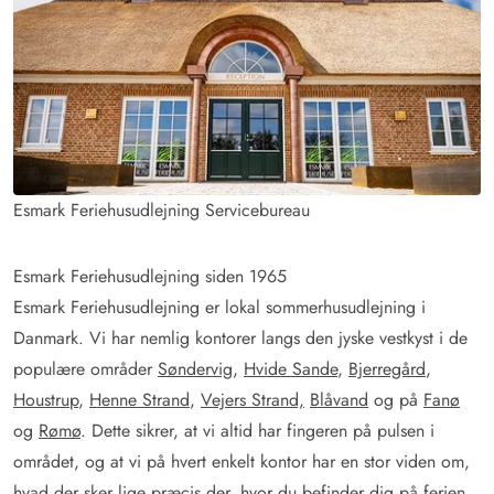
Esmark Feriehusudlejning Servicebureau
Esmark Feriehusudlejning siden 1965
Esmark Feriehusudlejning er lokal sommerhusudlejning i
Danmark. Vi har nemlig kontorer langs den jyske vestkyst i de
populære områder
Søndervig
,
Hvide Sande
,
Bjerregård
,
Houstrup
,
Henne Strand
,
Vejers Strand,
Blåvand
og på
Fanø
og
Rømø
. Dette sikrer, at vi altid har fingeren på pulsen i
området, og at vi på hvert enkelt kontor har en stor viden om,
hvad der sker lige præcis der, hvor du befinder dig på ferien.