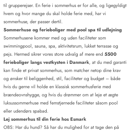
til grupperejser. En ferie i sommerhus er for alle, og ligegyldigt
hvem og hvor mange du skal holde ferie med, har vi
sommerhuse, der passer dertil.
Sommerhuse og ferieboliger med pool spa til udlejning
Sommerhusene kommer med og uden faciliteter som
swimmingpool, sauna, spa, aktivitetsrum, lukket terrasse og
pejs. Hermed sikrer vores store udvalg af mere end
5500
ferieboliger langs vestkysten i Danmark
, at du med garanti
kan finde et privat sommerhus, som matcher netop dine krav
og ønsker til beliggenhed, stil, faciliteter og budget – både
hvis du gerne vil holde en klassisk sommerhusferie med
brændeovnshygge, og hvis du drømmer om at leje et ægte
luksussommerhuse med femstjernede faciliteter såsom pool
eller udendørs spabad.
Lej sommerhus til din ferie hos Esmark
OBS: Har du hund? Så har du mulighed for at tage den på