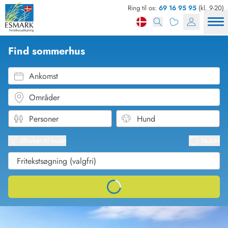
Ring til os:
69 16 95 95
(kl. 9-20)
Find sommerhus
Ankomst
Områder
Se kor
Se liste
Ønsker til huset
Nulstil
Loading...