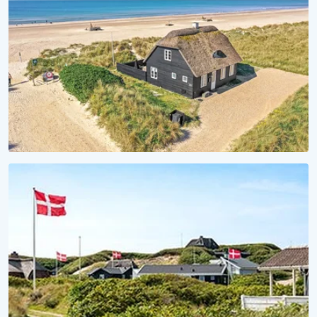
Sommerhuse med hund tilladt
STRANDHYGGE
Vågn op til lyden af bølger
Se vores sommerhuse ved vandet