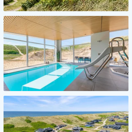
FERIESÆSON 2027
Et hav af forventningsglæde
Lej sommerhus til 2027 nu!
VANDSJOV FOR ALLE
Badeferie ved Vesterhavet
Alle sommerhuse med pool her!