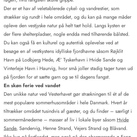
Der er et hav af veletablerede cykel- og vandrestier, som
strækker sig rundt i hele området, og du kan på mange måder
opleve den vestjyske natur på helt tæt hold. Langs kysten er
der flere shelterpladser, nogle endda med tilhørende bålsted.
Du kan også få en kulturel og autentisk oplevelse ved at
besøge en af vestkystens idylliske fjordhavne såsom Røjklit
Havn på Lodbjerg Hede, Æ’ Tyskerhavn i Hvide Sande og
Vinterleje Havn i Haurvig, hvor små joller stadig tager turen ud
på fjorden for at sætte garn og se til dagens fangst.
En skøn ferie ved vandet
Den unikke natur ved Vesterhavet gør strækningen til ét af de
mest populære sommerhusområder i hele Danmark. Hvert år
tiltrækker området tusindvis af gæster, og du finder – særligt i
sommermånederne – masser af liv i lokale byer såsom
Hvide
Sande
, Søndervig, Henne Strand, Vejers Strand og Blåvand.
Ikke kun på fastlandet, men også på den charmerende ø Fanø,