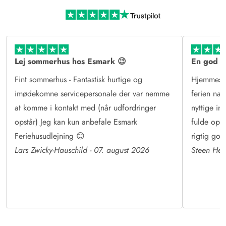
Mere end sommerhusudlejning
Læs mere om Esmark og vores historie
Lej sommerhus hos Esmark 😉
En god o
Fint sommerhus - Fantastisk hurtige og
Hjemmesid
imødekomne servicepersonale der var nemme
ferien næ
at komme i kontakt med (når udfordringer
nyttige in
opstår) Jeg kan kun anbefale Esmark
fulde op ti
Feriehusudlejning 😊
rigtig god
Lars Zwicky-Hauschild - 07. august 2026
Steen Hes