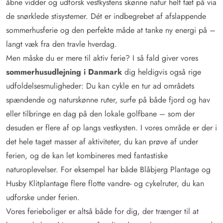
åbne vidder og udforsk vestkystens skønne natur helt tæt på via
de snørklede stisystemer. Dét er indbegrebet af afslappende
sommerhusferie og den perfekte måde at tanke ny energi på –
langt væk fra den travle hverdag.
Men måske du er mere til aktiv ferie? I så fald giver vores
sommerhusudlejning i Danmark
dig heldigvis også rige
udfoldelsesmuligheder: Du kan cykle en tur ad områdets
spændende og naturskønne ruter, surfe på både fjord og hav
eller tilbringe en dag på den lokale golfbane – som der
desuden er flere af op langs vestkysten. I vores område er der i
det hele taget masser af aktiviteter, du kan prøve af under
ferien, og de kan let kombineres med fantastiske
naturoplevelser. For eksempel har både Blåbjerg Plantage og
Husby Klitplantage flere flotte vandre- og cykelruter, du kan
udforske under ferien.
Vores ferieboliger er altså både for dig, der trænger til at