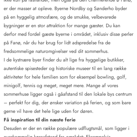
er der masser at opleve. Byerne Nordby og Sønderho byder
på en hyggelig atmosfære, og de smukke, velbevarede
bygninger er en stor attraktion for mange gæster. Du kan
derfor med fordel gæste byerne i området, inklusiv disse perler
på Fanø, når du har brug for lidt adspredelse fra de
fredsommelige naturomgivelser ved dit sommerhus.
I de kystnære byer finder du alt lige fra hyggelige butikker,
autentiske spisesteder og historiske museer til en lang række
aktiviteter for hele familien som for eksempel bowling, golf,
minigolf, tennis og meget, meget mere. Mange af vores
sommerhuse ligger også i gåafstand til den lokale bys centrum
– perfekt for dig, der ønsker variation på ferien, og som bare
gerne vil have det hele lige uden for døren.
Få inspiration til din næste ferie
Desuden er der en række populære udflugtsmål, som ligger i
overkommelig køreafstand fra området: Eksempelvis