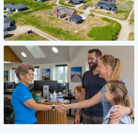
SÆSON 2028
Reservér dit sommerhus til 2028
Uforpligtende at reservere, uforglemmelig at opleve
WE LOVE PEOPLE