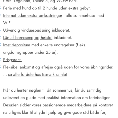
f.eks. Legoland, Lalandia, og WOW-Park.
Ferie med hund
op til 2 hunde uden ekstra gebyr.
Internet uden ekstra omkostninger
i alle sommerhuse med
WiFi.
Udvendig vinduespudsning inkluderet.
Lån af barneseng og højstol
inkluderet.
Intet depositum
med enkelte undtagelser (f.eks.
ungdomsgrupper under 25 år).
Prisgaranti
.
Fleksibel
ankomst
og
afrejse
også uden for vores åbningstider.
…
se alle fordele hos Esmark samlet
Når du henter nøglen til dit sommerhus, får du samtidig
udleveret en guide med praktisk information om ferieboligen.
Desuden sidder vores passionerede medarbejdere på kontoret
naturligvis klar til at yde hjælp og give gode råd både før,