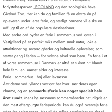
forlystelsesparken
LEGOLAND
og den zoologiske have
Givskud Zoo. Her kan du og familien få en ekstra én på
opleveren under jeres ferie, og særligt børnene vil elske en
udflugt til en af de populære destinationer.
Med andre ord byder en ferie i sommerhus ved kysten i
Vestjylland på et perfekt miks mellem smuk natur, lokale
attraktioner og seværdigheder og kulturelle oplevelser, som
sætter gang i ferien – for voksne såvel som børn. En ferie i et
af vores sommerhuse i Danmark er altså et sikkert hit blandt
hele familien, uanset alder og interesse.
Ferie i sommerhus i høj eller lavsæson
Årstiderne ved Jyllands vestkyst har hver især deres egen
charme, og en
sommerhusferie kan noget specielt hele
året rundt
. Mens højsæsonens sommermåneder naturligvis er
den mest efterspurgte ferieperiode, kan du også overveje ferie
uden for højsæsonen. Her vil de rolige omgivelser og det rå