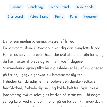
Blåvand
Søndervig
Henne Strand
Hvide Sande
Bjerregård
Vejers Strand
Rømø
Fanø
Houstrup
Dansk sommerhusudlejning: Masser af frihed
En sommerhusferie i Danmark giver dig den komplette frihed.
Her er du selv herre over, hvad der skal ske under din ferie, og
du har masser af plads og ro til at nyde fridagene.
Sommerhusudlejning tilbyder dig således et hav af muligheder
på ferien, ligegyldigt hvad du interesserer dig for.
Friheden kan du udnytte til at opleve den danske vestkysts
fredfyldthed, forkæle dig selv og koble helt fra: Spis lokale
jordbær og nyd et koldt glas hvidvin på terrassen – få noget
sol og kulør ved stranden – eller gå en tur ud i klitlandskabets