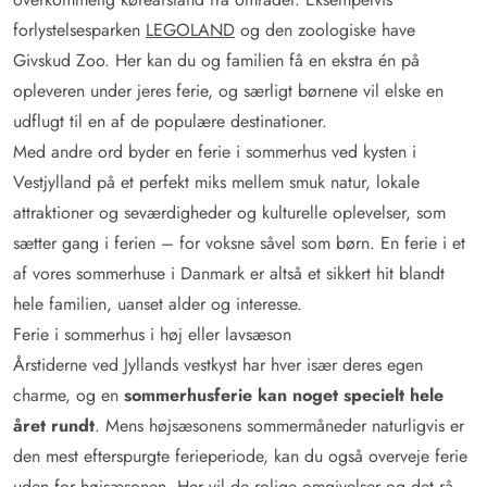
forlystelsesparken
LEGOLAND
og den zoologiske have
Givskud Zoo. Her kan du og familien få en ekstra én på
opleveren under jeres ferie, og særligt børnene vil elske en
udflugt til en af de populære destinationer.
Med andre ord byder en ferie i sommerhus ved kysten i
Vestjylland på et perfekt miks mellem smuk natur, lokale
attraktioner og seværdigheder og kulturelle oplevelser, som
sætter gang i ferien – for voksne såvel som børn. En ferie i et
af vores sommerhuse i Danmark er altså et sikkert hit blandt
hele familien, uanset alder og interesse.
Ferie i sommerhus i høj eller lavsæson
Årstiderne ved Jyllands vestkyst har hver især deres egen
charme, og en
sommerhusferie kan noget specielt hele
året rundt
. Mens højsæsonens sommermåneder naturligvis er
den mest efterspurgte ferieperiode, kan du også overveje ferie
uden for højsæsonen. Her vil de rolige omgivelser og det rå