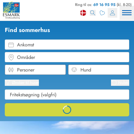
Ring til os:
69 16 95 95
(kl. 8-20)
Find sommerhus
Ankomst
Områder
Se kor
Se liste
Ønsker til huset
Nulstil
Loading...