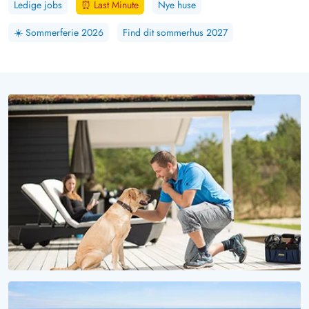
Ledige jobs
⏰
Last Minute
Nye huse
☀️
Sommerferie 2026
Find dit sommerhus 2027
VOV, HVOR ER DET SMUKT HER!
Ferie med hund