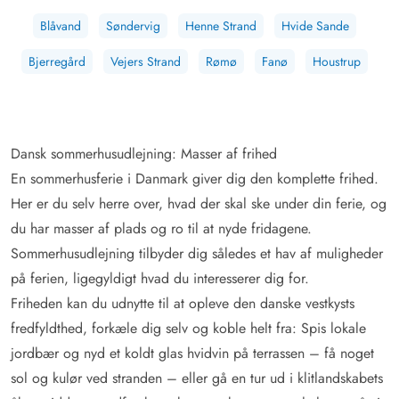
Blåvand
Søndervig
Henne Strand
Hvide Sande
Bjerregård
Vejers Strand
Rømø
Fanø
Houstrup
Dansk sommerhusudlejning: Masser af frihed
En sommerhusferie i Danmark giver dig den komplette frihed.
Her er du selv herre over, hvad der skal ske under din ferie, og
du har masser af plads og ro til at nyde fridagene.
Sommerhusudlejning tilbyder dig således et hav af muligheder
på ferien, ligegyldigt hvad du interesserer dig for.
Friheden kan du udnytte til at opleve den danske vestkysts
fredfyldthed, forkæle dig selv og koble helt fra: Spis lokale
jordbær og nyd et koldt glas hvidvin på terrassen – få noget
sol og kulør ved stranden – eller gå en tur ud i klitlandskabets