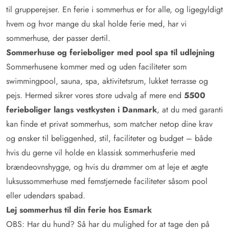
til grupperejser. En ferie i sommerhus er for alle, og ligegyldigt
hvem og hvor mange du skal holde ferie med, har vi
sommerhuse, der passer dertil.
Sommerhuse og ferieboliger med pool spa til udlejning
Sommerhusene kommer med og uden faciliteter som
swimmingpool, sauna, spa, aktivitetsrum, lukket terrasse og
pejs. Hermed sikrer vores store udvalg af mere end
5500
ferieboliger langs vestkysten i Danmark
, at du med garanti
kan finde et privat sommerhus, som matcher netop dine krav
og ønsker til beliggenhed, stil, faciliteter og budget – både
hvis du gerne vil holde en klassisk sommerhusferie med
brændeovnshygge, og hvis du drømmer om at leje et ægte
luksussommerhuse med femstjernede faciliteter såsom pool
eller udendørs spabad.
Lej sommerhus til din ferie hos Esmark
OBS: Har du hund? Så har du mulighed for at tage den på