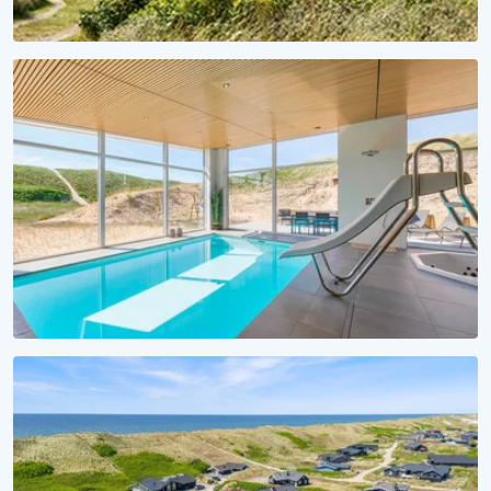
FERIESÆSON 2027
Et hav af forventningsglæde
Lej sommerhus til 2027 nu!
VANDSJOV FOR ALLE
Badeferie ved Vesterhavet
Alle sommerhuse med pool her!