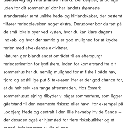
uden for dit sommerhus’ dør har landets skønneste
strandarealer samt unikke hede- og klitlandskaber, der bestemt
tilfører ferieoplevelsen noget ekstra. Derudover bor du tæt på
de små lokale byer ved kysten, hvor du kan klare dagens
indkøb, og hvor der samtidig er god mulighed for at krydre
ferien med afvekslende aktiviteter.
Naturen gør blandt andet området til en efterspurgt
feriedestination for lystfiskere. Inden for kort afstand fra dit
sommerhus har du nemlig mulighed for at fiske i både hav,
fjord og adskillige put & take-søer. Her er der god chance for,
at du helt selv kan fange aftensmaden. Hos Esmark
sommerhusudlejning tilbyder vi sågar sommerhuse, som ligger i
gåafstand til den nærmeste fiskesø eller havn, for eksempel på
Lodbjerg Hede og centralt i den lille havneby Hvide Sande –
der desuden også er hjemsted for flere fiskebutikker og et
røgeri, hvis fangsten skulle glippe.