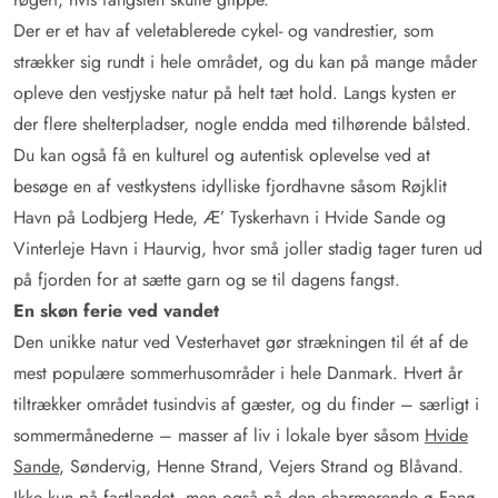
Der er et hav af veletablerede cykel- og vandrestier, som
strækker sig rundt i hele området, og du kan på mange måder
opleve den vestjyske natur på helt tæt hold. Langs kysten er
der flere shelterpladser, nogle endda med tilhørende bålsted.
Du kan også få en kulturel og autentisk oplevelse ved at
besøge en af vestkystens idylliske fjordhavne såsom Røjklit
Havn på Lodbjerg Hede, Æ’ Tyskerhavn i Hvide Sande og
Vinterleje Havn i Haurvig, hvor små joller stadig tager turen ud
på fjorden for at sætte garn og se til dagens fangst.
En skøn ferie ved vandet
Den unikke natur ved Vesterhavet gør strækningen til ét af de
mest populære sommerhusområder i hele Danmark. Hvert år
tiltrækker området tusindvis af gæster, og du finder – særligt i
sommermånederne – masser af liv i lokale byer såsom
Hvide
Sande
, Søndervig, Henne Strand, Vejers Strand og Blåvand.
Ikke kun på fastlandet, men også på den charmerende ø Fanø,