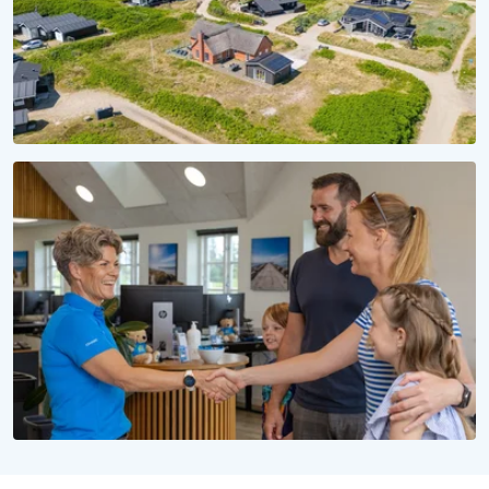
SÆSON 2028
Reservér dit sommerhus til 2028
Uforpligtende at reservere, uforglemmelig at opleve
WE LOVE PEOPLE