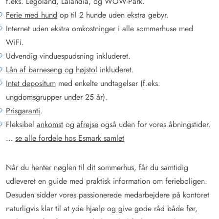
f.eks. Legoland, Lalandia, og WOW-Park.
Ferie med hund
op til 2 hunde uden ekstra gebyr.
Internet uden ekstra omkostninger
i alle sommerhuse med
WiFi.
Udvendig vinduespudsning inkluderet.
Lån af barneseng og højstol
inkluderet.
Intet depositum
med enkelte undtagelser (f.eks.
ungdomsgrupper under 25 år).
Prisgaranti
.
Fleksibel
ankomst
og
afrejse
også uden for vores åbningstider.
…
se alle fordele hos Esmark samlet
Når du henter nøglen til dit sommerhus, får du samtidig
udleveret en guide med praktisk information om ferieboligen.
Desuden sidder vores passionerede medarbejdere på kontoret
naturligvis klar til at yde hjælp og give gode råd både før,