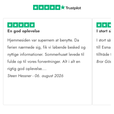
Mere end sommerhusudlejning
Læs mere om Esmark og vores historie
En god oplevelse
I stort sä
Hjemmesiden var supernem at benytte. Da
I stort sät
ferien nærmede sig, fik vi løbende besked og
till Esmark
nyttige informationer. Sommerhuset levede til
tillträde 
fulde op til vores forventninger. Alt i alt en
Bror Göst
rigtig god oplevelse....
Steen Hessner - 06. august 2026