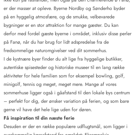
er der masser at opleve. Byerne Nordby og Sønderho byder
på en hyggelig atmosfære, og de smukke, velbevarede
bygninger er en stor attraktion for mange gæster. Du kan
derfor med fordel gæste byerne i området, inklusiv disse perler
på Fanø, når du har brug for lidt adspredelse fra de
fredsommelige naturomgivelser ved dit sommerhus.
I de kystnære byer finder du alt lige fra hyggelige butikker,
autentiske spisesteder og historiske museer til en lang række
aktiviteter for hele familien som for eksempel bowling, golf,
minigolf, tennis og meget, meget mere. Mange af vores
sommerhuse ligger også i gåafstand til den lokale bys centrum
– perfekt for dig, der ønsker variation på ferien, og som bare
gerne vil have det hele lige uden for døren.
Få inspiration til din næste ferie
Desuden er der en række populære udflugtsmål, som ligger i
overkommelig køreafstand fra området: Eksempelvis