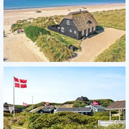
Sommerhuse med hund tilladt
STRANDHYGGE
Vågn op til lyden af bølger
Se vores sommerhuse ved vandet