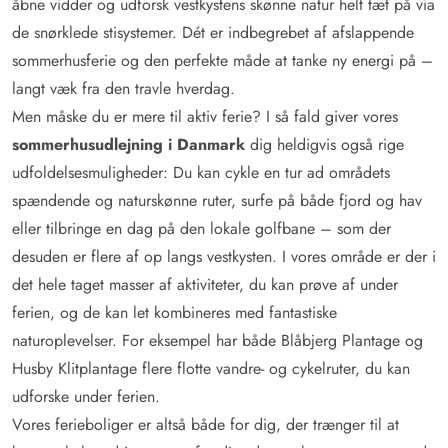
åbne vidder og udforsk vestkystens skønne natur helt tæt på via
de snørklede stisystemer. Dét er indbegrebet af afslappende
sommerhusferie og den perfekte måde at tanke ny energi på –
langt væk fra den travle hverdag.
Men måske du er mere til aktiv ferie? I så fald giver vores
sommerhusudlejning i Danmark
dig heldigvis også rige
udfoldelsesmuligheder: Du kan cykle en tur ad områdets
spændende og naturskønne ruter, surfe på både fjord og hav
eller tilbringe en dag på den lokale golfbane – som der
desuden er flere af op langs vestkysten. I vores område er der i
det hele taget masser af aktiviteter, du kan prøve af under
ferien, og de kan let kombineres med fantastiske
naturoplevelser. For eksempel har både Blåbjerg Plantage og
Husby Klitplantage flere flotte vandre- og cykelruter, du kan
udforske under ferien.
Vores ferieboliger er altså både for dig, der trænger til at