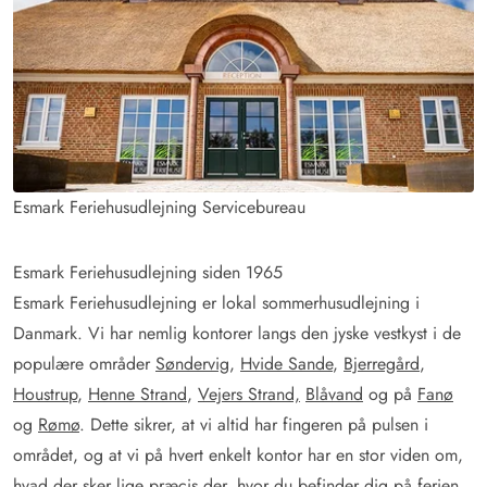
Esmark Feriehusudlejning Servicebureau
Esmark Feriehusudlejning siden 1965
Esmark Feriehusudlejning er lokal sommerhusudlejning i
Danmark. Vi har nemlig kontorer langs den jyske vestkyst i de
populære områder
Søndervig
,
Hvide Sande
,
Bjerregård
,
Houstrup
,
Henne Strand
,
Vejers Strand,
Blåvand
og på
Fanø
og
Rømø
. Dette sikrer, at vi altid har fingeren på pulsen i
området, og at vi på hvert enkelt kontor har en stor viden om,
hvad der sker lige præcis der, hvor du befinder dig på ferien.