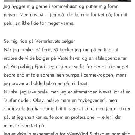
Jeg hygger mig gerne i sommerhuset og putter mig foran
pejsen. Men pas på – jeg må ikke komme for tæt på, for mit
pels kan ikke lide for meget varme.
Se mig ride på Vesterhavets bølger
Når jeg tænker på ferie, så tænker jeg kun på én ting: at
erobre de vilde bølger på Vesterhavet og en afslappende tur
på Ringkøbing Fjord! Jeg elsker at surfe, for der er ikke noget
bedre end at føle adrenalinen pumpe i bamsekroppen, mens
jeg prøver at holde balancen på mit bræt.
Nu skal jeg ikke prale, men jeg er efterhånden blevet lidt af en
”surfer dude”. Okay, måske mere en ”nybegynder”, men
stadigvæk. Jeg har stadig lidt tilbage at lære, men jeg er sikker
på, at jeg snart kan surfe som en professionel – eller i det
mindste bare tæt på.
Jeg er virkelig taknemmelig for
WestWind Surfskoler
, som altid