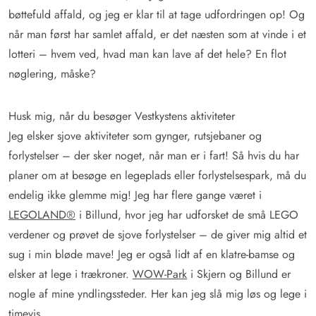
bøttefuld affald, og jeg er klar til at tage udfordringen op! Og
når man først har samlet affald, er det næsten som at vinde i et
lotteri – hvem ved, hvad man kan lave af det hele? En flot
nøglering, måske?
Husk mig, når du besøger Vestkystens aktiviteter
Jeg elsker sjove aktiviteter som gynger, rutsjebaner og
forlystelser – der sker noget, når man er i fart! Så hvis du har
planer om at besøge en legeplads eller forlystelsespark, må du
endelig ikke glemme mig! Jeg har flere gange været i
LEGOLAND®
i Billund, hvor jeg har udforsket de små LEGO
verdener og prøvet de sjove forlystelser – de giver mig altid et
sug i min bløde mave! Jeg er også lidt af en klatre-bamse og
elsker at lege i trækroner.
WOW-Park
i Skjern og Billund er
nogle af mine yndlingssteder. Her kan jeg slå mig løs og lege i
timevis.