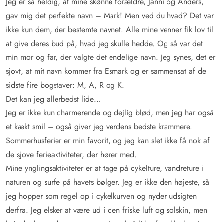
Jeg er så heldig, at mine skønne forældre, Janni og Anders,
gav mig det perfekte navn – Mark! Men ved du hvad? Det var
ikke kun dem, der bestemte navnet. Alle mine venner fik lov til
at give deres bud på, hvad jeg skulle hedde. Og så var det
min mor og far, der valgte det endelige navn. Jeg synes, det er
sjovt, at mit navn kommer fra Esmark og er sammensat af de
sidste fire bogstaver: M, A, R og K.
Det kan jeg allerbedst lide…
Jeg er ikke kun charmerende og dejlig blød, men jeg har også
et kækt smil – også giver jeg verdens bedste krammere.
Sommerhusferier er min favorit, og jeg kan slet ikke få nok af
de sjove ferieaktiviteter, der hører med.
Mine ynglingsaktiviteter er at tage på cykelture, vandreture i
naturen og surfe på havets bølger. Jeg er ikke den højeste, så
jeg hopper som regel op i cykelkurven og nyder udsigten
derfra. Jeg elsker at være ud i den friske luft og solskin, men