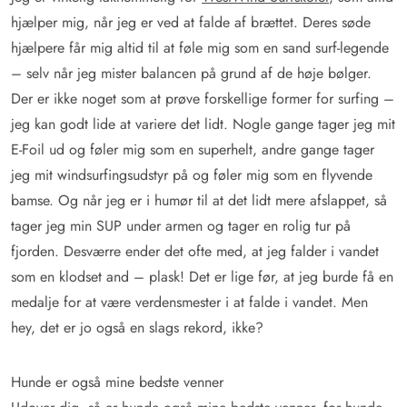
hjælper mig, når jeg er ved at falde af brættet. Deres søde
hjælpere får mig altid til at føle mig som en sand surf-legende
– selv når jeg mister balancen på grund af de høje bølger.
Der er ikke noget som at prøve forskellige former for surfing –
jeg kan godt lide at variere det lidt. Nogle gange tager jeg mit
E-Foil ud og føler mig som en superhelt, andre gange tager
jeg mit windsurfingsudstyr på og føler mig som en flyvende
bamse. Og når jeg er i humør til at det lidt mere afslappet, så
tager jeg min SUP under armen og tager en rolig tur på
fjorden. Desværre ender det ofte med, at jeg falder i vandet
som en klodset and – plask! Det er lige før, at jeg burde få en
medalje for at være verdensmester i at falde i vandet. Men
hey, det er jo også en slags rekord, ikke?
Hunde er også mine bedste venner