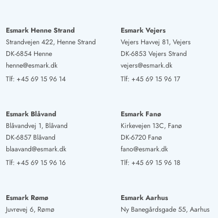
Esmark Henne Strand
Esmark Vejers
Strandvejen 422, Henne Strand
Vejers Havvej 81, Vejers
DK-6854 Henne
DK-6853 Vejers Strand
henne@esmark.dk
vejers@esmark.dk
Tlf:
+45 69 15 96 14
Tlf:
+45 69 15 96 17
Esmark Blåvand
Esmark Fanø
Blåvandvej 1, Blåvand
Kirkevejen 13C, Fanø
DK-6857 Blåvand
DK-6720 Fanø
blaavand@esmark.dk
fano@esmark.dk
Tlf:
+45 69 15 96 16
Tlf:
+45 69 15 96 18
Esmark Rømø
Esmark Aarhus
Juvrevej 6, Rømø
Ny Banegårdsgade 55, Aarhus