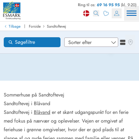
Ring til os:
69 16 95 95
(kl. 9-20)
Find sommerhus
Ankomst
|
Tilbage
Forside
Sandtoftevej
Sandtoftevej
Områder
Se kor
Søgefiltre
Se liste
Ønsker til huset
Nulstil
Loading...
Sommerhuse på Sandtoftevej
Sandtoftevej i Blåvand
Sandtoftevej i
Blåvand
er et skønt udgangspunkt for en ferie
med fokus på nærvær og oplevelser. Vejen er omgivet af
feriehuse i grønne omgivelser, hvor der er god plads til at
slappe af og nyde ferien sammen med familie eller venner. På