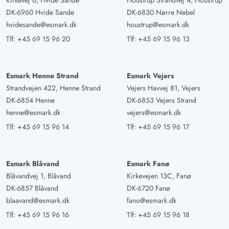
Kirkevej 6, Hvide Sande
Houstrup Strandvej 4, Houstrup
DK-6960 Hvide Sande
DK-6830 Nørre Nebel
hvidesande@esmark.dk
houstrup@esmark.dk
Tlf:
+45 69 15 96 20
Tlf:
+45 69 15 96 13
Esmark Henne Strand
Esmark Vejers
Strandvejen 422, Henne Strand
Vejers Havvej 81, Vejers
DK-6854 Henne
DK-6853 Vejers Strand
henne@esmark.dk
vejers@esmark.dk
Tlf:
+45 69 15 96 14
Tlf:
+45 69 15 96 17
Esmark Blåvand
Esmark Fanø
Blåvandvej 1, Blåvand
Kirkevejen 13C, Fanø
DK-6857 Blåvand
DK-6720 Fanø
blaavand@esmark.dk
fano@esmark.dk
Tlf:
+45 69 15 96 16
Tlf:
+45 69 15 96 18