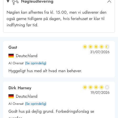
Nøgleudlevering
jagt efter muslinger og sten, kan I betragte den smukke udsigt
og nyde den friske havluft. Her er der altid noget nyt at
Nøglen kan afhentes fra kl. 15.00, men vi udleverer den
udforske og gå på opdagelse efter, lige meget om solen
også gerne tidligere på dagen, hvis feriehuset er klar til
skinner, eller vinden suser.
indflytning før tid.
Gast
4.5 ud af 5
4.5 ud af 5
4.5 out of 5
31/07/2026
Deutschland
AI Oversat
(Se oprindelig)
Hyggeligt hus med alt hvad man behøver.
Dirk Harney
4 ud af 5
4 ud af 5
4 out of 5
19/07/2026
Deutschland
AI Oversat
(Se oprindelig)
Godt hus på dejlig grund. Forbedringsforslag se