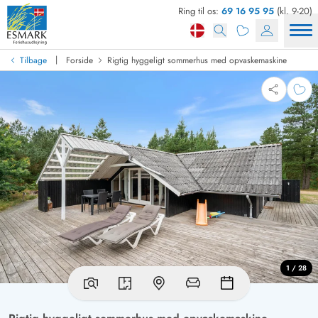
Ring til os:
69 16 95 95
(kl. 9-20)
|
Tilbage
Forside
Rigtig hyggeligt sommerhus med opvaskemaskine
1 / 28