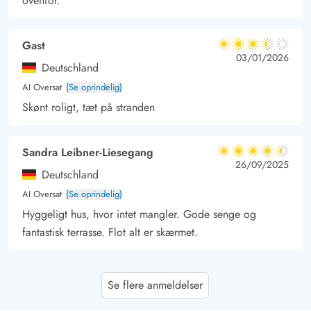
ovenfor.
Gast
3.5 ud af 5
3.5 ud af 5
3.5 out of 5
03/01/2026
Deutschland
AI Oversat
(Se oprindelig)
Skønt roligt, tæt på stranden
Sandra Leibner-Liesegang
4.5 ud af 5
4.5 ud af 5
4.5 out of 5
26/09/2025
Deutschland
AI Oversat
(Se oprindelig)
Hyggeligt hus, hvor intet mangler. Gode senge og
fantastisk terrasse. Flot alt er skærmet.
Maike Spremberg
5 ud af 5
Se flere anmeldelser
5 ud af 5
5 out of 5
29/08/2025
Deutschland