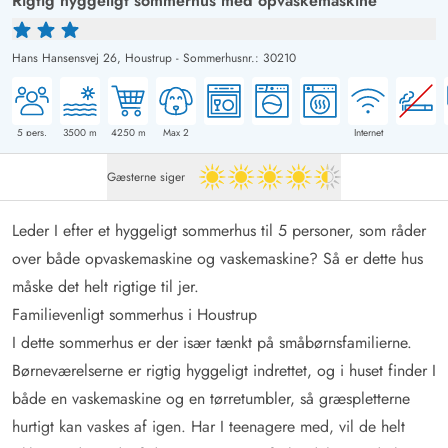
Rigtig hyggeligt sommerhus med opvaskemaskine
Hans Hansensvej 26,
Houstrup
-
Sommerhusnr.: 30210
5
pers.
3500
m
4250
m
Max 2
Internet
Gæsterne siger
4.5 ud af 5
Leder I efter et hyggeligt sommerhus til 5 personer, som råder
over både opvaskemaskine og vaskemaskine? Så er dette hus
måske det helt rigtige til jer.
Familievenligt sommerhus i Houstrup
I dette sommerhus er der især tænkt på småbørnsfamilierne.
Børneværelserne er rigtig hyggeligt indrettet, og i huset finder I
både en vaskemaskine og en tørretumbler, så græspletterne
hurtigt kan vaskes af igen. Har I teenagere med, vil de helt