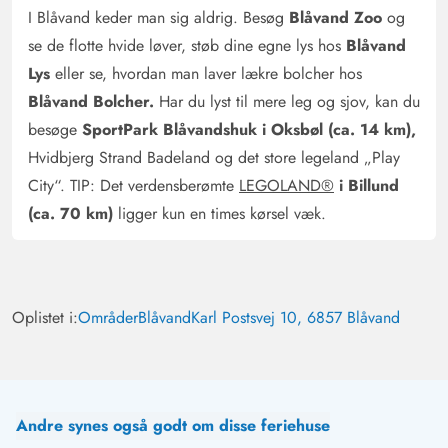
I Blåvand keder man sig aldrig. Besøg
Blåvand Zoo
og
se de flotte hvide løver, støb dine egne lys hos
Blåvand
Lys
eller se, hvordan man laver lækre bolcher hos
Blåvand Bolcher.
Har du lyst til mere leg og sjov, kan du
besøge
SportPark Blåvandshuk i Oksbøl (ca. 14 km),
Hvidbjerg Strand Badeland og det store legeland „Play
City“. TIP: Det verdensberømte
LEGOLAND®
i Billund
(ca. 70 km)
ligger kun en times kørsel væk.
Oplistet i:
Områder
Blåvand
Karl Postsvej 10, 6857 Blåvand
Andre synes også godt om disse feriehuse