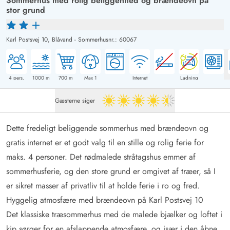
Sommerhus med rolig beliggenhed og brændeovn på
stor grund
Karl Postsvej 10,
Blåvand
-
Sommerhusnr.: 60067
4
pers.
1000
m
700
m
Max 1
Internet
Ladning
Gæsterne siger
4.5 ud af 5
Dette fredeligt beliggende sommerhus med brændeovn og
gratis internet er et godt valg til en stille og rolig ferie for
maks. 4 personer. Det rødmalede stråtagshus emmer af
sommerhusferie, og den store grund er omgivet af træer, så I
er sikret masser af privatliv til at holde ferie i ro og fred.
Hyggelig atmosfære med brændeovn på Karl Postsvej 10
Det klassiske træsommerhus med de malede bjælker og loftet i
kip sørger for en afslappende atmosfære, og især i den åbne