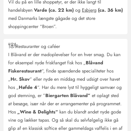
Vil du på en lille shoppetyr, er der ikke langt til
handelsbyen
Varde (ca. 22 km)
og
Esbjerg
(ca. 36 km)
med Danmarks længste gågade og det store
shoppingcenter “Broen”.
Restauranter og caféer
I Blåvand er der madoplevelser for en hver smag. Du kan
for eksempel nyde friskfanget fisk hos „
Blåvand
Fiskerestaurant
“, finde spændende specialiteter hos
„
Hr. Skov
“ eller nyde en middag med udsigt over havet
hos „
Høfde 4
“. Har du mere lyst til hyggeligt samvær og
god stemning, er ”
Biergarten Blåvand”
et oplagt sted
at besøge, især når der er arrangementer på programmet.
Hos
„Wine & Delights“
kan du blandt andet nyde gode
vine og lækker tapas. Og så skal du selvfølgelig ikke gå
glip af en klassisk softice eller gammeldags vaffelis i en af