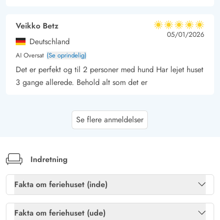
Veikko Betz
5 ud af 5
5 ud af 5
5 out of 5
05/01/2026
Deutschland
AI Oversat
(Se oprindelig)
Det er perfekt og til 2 personer med hund Har lejet huset
3 gange allerede. Behold alt som det er
Fred Sölle
4.5 ud af 5
Se flere anmeldelser
4.5 ud af 5
4.5 out of 5
20/10/2025
Deutschland
AI Oversat
(Se oprindelig)
Et kærligt indrettet hus. Det er allerede nogle år
Indretning
gammelt, men alt er i meget god stand. Gasgrillen med
fuld flaske var en overraskelse.
Fakta om feriehuset (inde)
Brændeovn
Ja
Fakta om feriehuset (ude)
Werner Schlereth
4 ud af 5