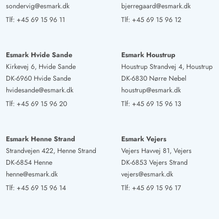
sondervig@esmark.dk
bjerregaard@esmark.dk
Tlf:
+45 69 15 96 11
Tlf:
+45 69 15 96 12
Esmark Hvide Sande
Esmark Houstrup
Kirkevej 6, Hvide Sande
Houstrup Strandvej 4, Houstrup
DK-6960 Hvide Sande
DK-6830 Nørre Nebel
hvidesande@esmark.dk
houstrup@esmark.dk
Tlf:
+45 69 15 96 20
Tlf:
+45 69 15 96 13
Esmark Henne Strand
Esmark Vejers
Strandvejen 422, Henne Strand
Vejers Havvej 81, Vejers
DK-6854 Henne
DK-6853 Vejers Strand
henne@esmark.dk
vejers@esmark.dk
Tlf:
+45 69 15 96 14
Tlf:
+45 69 15 96 17