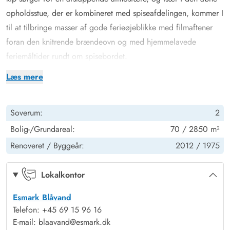
opholdsstue, der er kombineret med spiseafdelingen, kommer I
til at tilbringe masser af gode ferieøjeblikke med filmaftener
foran den knitrende brændeovn og med hjemmelavede
feriemåltider rundt om spisebordet.
I de to soveværelser med enkeltsenge kan I få en god nats
Læs mere
søvn, og på badeværelset er der sørget for gulvvarme, så I
ikke fryser fødderne, når der skal børstes tænder om
Soverum:
2
morgenen.
Bo kun 700 meter fra Blåvands Centrum
Bolig-/Grundareal:
70 / 2850 m²
På den 2.850 kvadratmeter store grund kan I nyde
Renoveret /
Byggeår:
2012 /
1975
feriedagene, og med de mange høje træer, der omgiver
grunden, kan I solbade og slappe af i havemøblerne helt
Lokalkontor
uforstyrret dagen lang.
Esmark Blåvand
Stranden ligger kun 1000 meter væk, og Blåvands livlige
Telefon: +45 69 15 96 16
centrum befinder sig blot 700 meter fra huset. Her kan I roligt
E-mail: blaavand@esmark.dk
lade bilen stå.