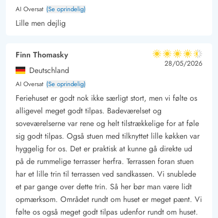
AI Oversat
(Se oprindelig)
Lille men dejlig
Finn Thomasky
4.5 ud af 5
4.5 ud af 5
4.5 out of 5
28/05/2026
Deutschland
AI Oversat
(Se oprindelig)
Feriehuset er godt nok ikke særligt stort, men vi følte os
alligevel meget godt tilpas. Badeværelset og
soveværelserne var rene og helt tilstrækkelige for at føle
sig godt tilpas. Også stuen med tilknyttet lille køkken var
hyggelig for os. Det er praktisk at kunne gå direkte ud
på de rummelige terrasser herfra. Terrassen foran stuen
har et lille trin til terrassen ved sandkassen. Vi snublede
et par gange over dette trin. Så her bør man være lidt
opmærksom. Området rundt om huset er meget pænt. Vi
følte os også meget godt tilpas udenfor rundt om huset.