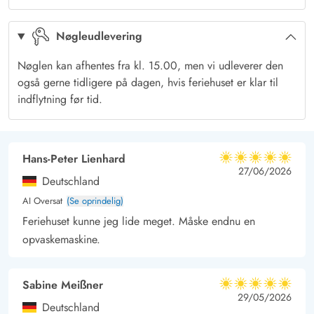
Trods den private beliggenhed er der ikke langt til diverse
Nøgleudlevering
fritidsaktiviteter, og området byder på alt lige fra zoologisk
have og bunkermuseum til forretninger, restauranter og
Nøglen kan afhentes fra kl. 15.00, men vi udleverer den
bowlingcenter.
også gerne tidligere på dagen, hvis feriehuset er klar til
indflytning før tid.
Hans-Peter Lienhard
5 ud af 5
5 ud af 5
5 out of 5
27/06/2026
Deutschland
AI Oversat
(Se oprindelig)
Feriehuset kunne jeg lide meget. Måske endnu en
opvaskemaskine.
Sabine Meißner
5 ud af 5
5 ud af 5
5 out of 5
29/05/2026
Deutschland