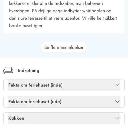
køkkenet er der alle de redskaber, man behøver i
hverdagen. På dejlige dage indbyder whirlpoolen og
den store terrasse til at være udenfor. Vi ville helt sikkert
booke huset igen.
Malene Gyde
5 ud af 5
Se flere anmeldelser
5 ud af 5
5 out of 5
17/07/2025
Danmark
Et rigtig fint sommerhus, med hyggelig terrasse og ude
spa. Huset er godt indrettet og har en god beliggenhed.
Indretning
Nemt til indkøb, by og strand.
Fakta om feriehuset (inde)
Gast
Gratis fibernet
Ja
5 ud af 5
5 ud af 5
5 out of 5
Fakta om feriehuset (ude)
30/03/2025
Deutschland
Tørretumbler
Ja
Gasgrill
Ja
AI Oversat
(Se oprindelig)
Køkken
Et super perfekt sommerhus
Varmepumpe luft til vand
Ja
Havemøbler
Ja