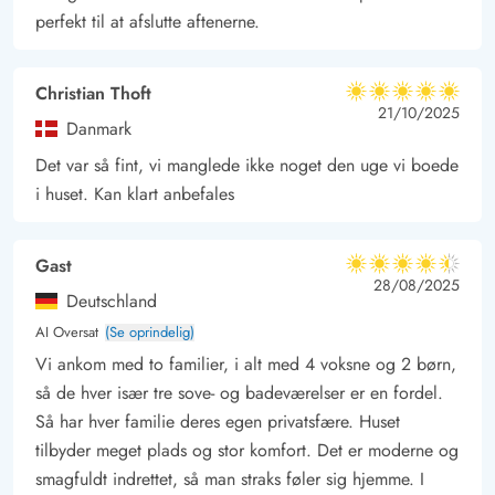
perfekt til at afslutte aftenerne.
Christian Thoft
5 ud af 5
5 ud af 5
5 out of 5
21/10/2025
Danmark
Det var så fint, vi manglede ikke noget den uge vi boede
i huset. Kan klart anbefales
Gast
4.5 ud af 5
4.5 ud af 5
4.5 out of 5
28/08/2025
Deutschland
AI Oversat
(Se oprindelig)
Vi ankom med to familier, i alt med 4 voksne og 2 børn,
så de hver især tre sove- og badeværelser er en fordel.
Så har hver familie deres egen privatsfære. Huset
tilbyder meget plads og stor komfort. Det er moderne og
smagfuldt indrettet, så man straks føler sig hjemme. I