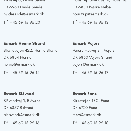
Kirkevej 6, Hvide Sande
Houstrup Strandvej 4, Houstrup
DK-6960 Hvide Sande
DK-6830 Nørre Nebel
hvidesande@esmark.dk
houstrup@esmark.dk
Tlf:
+45 69 15 96 20
Tlf:
+45 69 15 96 13
Esmark Henne Strand
Esmark Vejers
Strandvejen 422, Henne Strand
Vejers Havvej 81, Vejers
DK-6854 Henne
DK-6853 Vejers Strand
henne@esmark.dk
vejers@esmark.dk
Tlf:
+45 69 15 96 14
Tlf:
+45 69 15 96 17
Esmark Blåvand
Esmark Fanø
Blåvandvej 1, Blåvand
Kirkevejen 13C, Fanø
DK-6857 Blåvand
DK-6720 Fanø
blaavand@esmark.dk
fano@esmark.dk
Tlf:
+45 69 15 96 16
Tlf:
+45 69 15 96 18