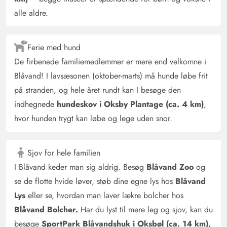
alle aldre.
Ferie med hund
De firbenede familiemedlemmer er mere end velkomne i
Blåvand! I lavsæsonen (oktober-marts) må hunde løbe frit
på stranden, og hele året rundt kan I besøge den
indhegnede
hundeskov i Oksby Plantage (ca. 4 km)
,
hvor hunden trygt kan løbe og lege uden snor.
Sjov for hele familien
I Blåvand keder man sig aldrig. Besøg
Blåvand Zoo
og
se de flotte hvide løver, støb dine egne lys hos
Blåvand
Lys
eller se, hvordan man laver lækre bolcher hos
Blåvand Bolcher.
Har du lyst til mere leg og sjov, kan du
besøge
SportPark Blåvandshuk i Oksbøl (ca. 14 km),