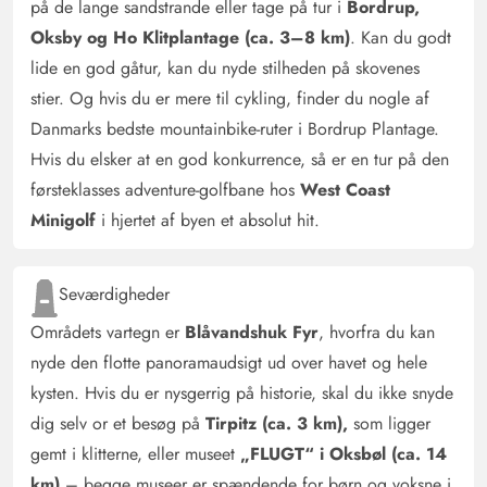
på de lange sandstrande eller tage på tur i
Bordrup,
Oksby og Ho Klitplantage (ca. 3–8 km)
. Kan du godt
lide en god gåtur, kan du nyde stilheden på skovenes
stier. Og hvis du er mere til cykling, finder du nogle af
Danmarks bedste mountainbike-ruter i Bordrup Plantage.
Hvis du elsker at en god konkurrence, så er en tur på den
førsteklasses adventure-golfbane hos
West Coast
Minigolf
i hjertet af byen et absolut hit.
Seværdigheder
Områdets vartegn er
Blåvandshuk Fyr
, hvorfra du kan
nyde den flotte panoramaudsigt ud over havet og hele
kysten. Hvis du er nysgerrig på historie, skal du ikke snyde
dig selv or et besøg på
Tirpitz (ca. 3 km),
som ligger
gemt i klitterne, eller museet
„FLUGT“ i Oksbøl (ca. 14
km)
– begge museer er spændende for børn og voksne i