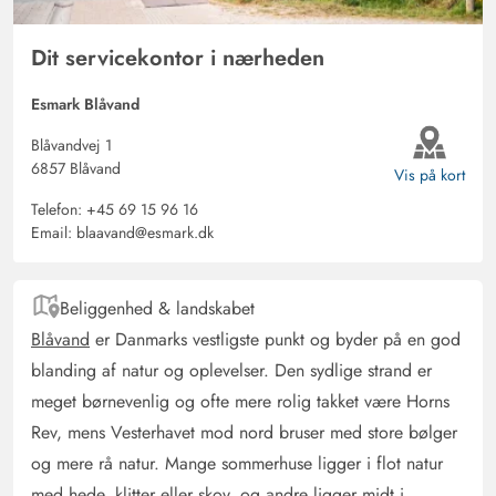
Dit servicekontor i nærheden
Esmark Blåvand
Blåvandvej 1
6857 Blåvand
Vis på kort
Telefon:
+45 69 15 96 16
Email:
blaavand@esmark.dk
Beliggenhed & landskabet
Blåvand
er Danmarks vestligste punkt og byder på en god
blanding af natur og oplevelser. Den sydlige strand er
meget børnevenlig og ofte mere rolig takket være Horns
Rev, mens Vesterhavet mod nord bruser med store bølger
og mere rå natur. Mange sommerhuse ligger i flot natur
med hede, klitter eller skov, og andre ligger midt i