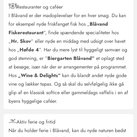
Restauranter og caféer
I Blåvand er der madoplevelser for en hver smag. Du kan
for eksempel nyde friskfanget fisk hos „
Blåvand
Fiskerestaurant
“, finde spændende specialiteter hos
„
Hr. Skov
“ eller nyde en middag med udsigt over havet
hos „
Høfde 4
“. Har du mere lyst til hyggeligt samvær og
god stemning, er ”
Biergarten Blåvand”
et oplagt sted
at besøge, især når der er arrangementer på programmet.
Hos
„Wine & Delights“
kan du blandt andet nyde gode
vine og lækker tapas. Og så skal du selvfølgelig ikke gå
glip af en klassisk softice eller gammeldags vaffelis i en af
byens hyggelige caféer.
Aktiv ferie og fritid
Når du holder ferie i Blåvand, kan du nyde naturen bedst