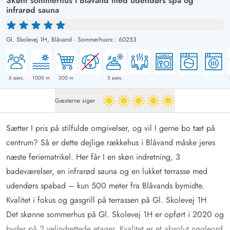
Skønt sommerhus i Blåvand med udendørs spa og
infrarød sauna
Gl. Skolevej 1H,
Blåvand
-
Sommerhusnr.: 60253
6
pers.
1000
m
200
m
5
pers.
Gæsterne siger
5 ud af 5
Sætter I pris på stilfulde omgivelser, og vil I gerne bo tæt på
centrum? Så er dette dejlige rækkehus i Blåvand måske jeres
næste feriematrikel. Her får I en skøn indretning, 3
badeværelser, en infrarød sauna og en lukket terrasse med
udendørs spabad – kun 500 meter fra Blåvands bymidte.
Kvalitet i fokus og gasgrill på terrassen på Gl. Skolevej 1H
Det skønne sommerhus på Gl. Skolevej 1H er opført i 2020 og
byder på 2 velindrettede etager. Kvalitet er et absolut nøgleord