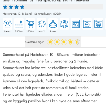
Skønt sommerhus med spabad og sauna i Blåvand
Hestehaven 10,
Blåvand
-
Sommerhusnr.: 60254
8
pers.
2500
m
1300
m
Max 2
5
pers.
Gæsterne siger
4.5 ud af 5
Sommerhuset på Hestehaven 10 i Blåvand inviterer indenfor til
en skøn og hyggelig ferie for 8 personer og 2 hunde.
Sommerhuset har lækre wellnessfaciliteter indendørs med både
spabad og sauna, og udendørs finder I gode legefaciliteter til
børnene såsom legeplads, fodboldmål og bålsted – dette er
uden tvivl det helt perfekte sommerhus til familieferien.
Feriehuset har ligeledes elladestander til elbil (CEE kombistik)
og en hyggelig pavillon hvor I kan nyde de sene aftentimer.