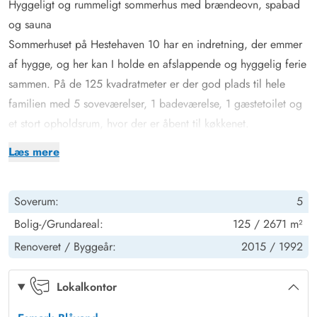
Hyggeligt og rummeligt sommerhus med brændeovn, spabad
og sauna
Sommerhuset på Hestehaven 10 har en indretning, der emmer
af hygge, og her kan I holde en afslappende og hyggelig ferie
sammen. På de 125 kvadratmeter er der god plads til hele
familien med 5 soveværelser, 1 badeværelse, 1 gæstetoilet og
et stort opholdsrum, hvor der er åbent til køkkenet.
Hele herligheden varmes op af en energivenlig varmepumpe,
Læs mere
men I kan også tænde op i brændeovnen i stuen, der ikke bare
giver varme, men også fuldender den hyggelige feriestemning
Soverum:
5
med sin knitren.
Det indendørs højdepunkt finder I på badeværelset, hvor der
Bolig-/Grundareal:
125 / 2671 m²
står et lækkert spabad klar til jer. Her kan I forkæle jer selv
Renoveret /
Byggeår:
2015 /
1992
med masser af afslapning på ferien. Som om det ikke var nok,
så er der fra badeværelset også adgang til en skøn sauna, der
Lokalkontor
fuldender wellnessoplevelsen.