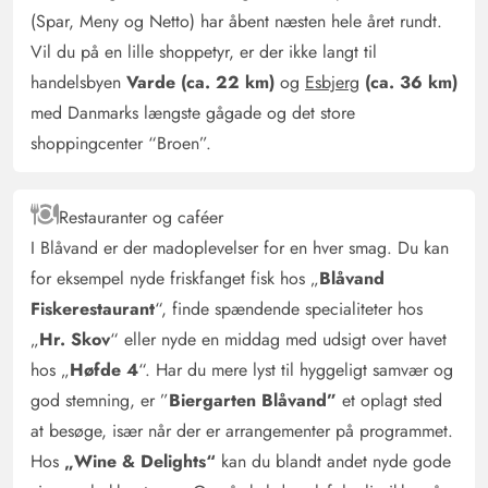
(Spar, Meny og Netto) har åbent næsten hele året rundt.
Vil du på en lille shoppetyr, er der ikke langt til
handelsbyen
Varde (ca. 22 km)
og
Esbjerg
(ca. 36 km)
med Danmarks længste gågade og det store
shoppingcenter “Broen”.
Restauranter og caféer
I Blåvand er der madoplevelser for en hver smag. Du kan
for eksempel nyde friskfanget fisk hos „
Blåvand
Fiskerestaurant
“, finde spændende specialiteter hos
„
Hr. Skov
“ eller nyde en middag med udsigt over havet
hos „
Høfde 4
“. Har du mere lyst til hyggeligt samvær og
god stemning, er ”
Biergarten Blåvand”
et oplagt sted
at besøge, især når der er arrangementer på programmet.
Hos
„Wine & Delights“
kan du blandt andet nyde gode