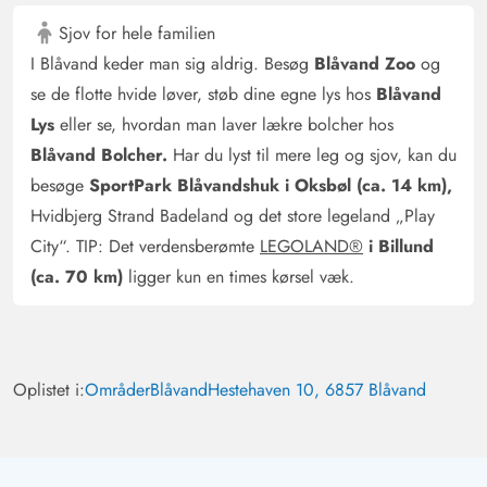
Sjov for hele familien
I Blåvand keder man sig aldrig. Besøg
Blåvand Zoo
og
se de flotte hvide løver, støb dine egne lys hos
Blåvand
Lys
eller se, hvordan man laver lækre bolcher hos
Blåvand Bolcher.
Har du lyst til mere leg og sjov, kan du
besøge
SportPark Blåvandshuk i Oksbøl (ca. 14 km),
Hvidbjerg Strand Badeland og det store legeland „Play
City“. TIP: Det verdensberømte
LEGOLAND®
i Billund
(ca. 70 km)
ligger kun en times kørsel væk.
Oplistet i:
Områder
Blåvand
Hestehaven 10, 6857 Blåvand