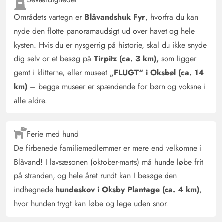
Områdets vartegn er
Blåvandshuk Fyr
, hvorfra du kan
nyde den flotte panoramaudsigt ud over havet og hele
kysten. Hvis du er nysgerrig på historie, skal du ikke snyde
dig selv or et besøg på
Tirpitz (ca. 3 km),
som ligger
gemt i klitterne, eller museet
„FLUGT“ i Oksbøl (ca. 14
km)
– begge museer er spændende for børn og voksne i
alle aldre.
Ferie med hund
De firbenede familiemedlemmer er mere end velkomne i
Blåvand! I lavsæsonen (oktober-marts) må hunde løbe frit
på stranden, og hele året rundt kan I besøge den
indhegnede
hundeskov i Oksby Plantage (ca. 4 km)
,
hvor hunden trygt kan løbe og lege uden snor.