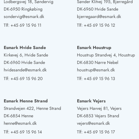
Lodbergsvej 18, Søndervig
Sønder Klitvej 195, Bjerregård
DK-6950 Ringkøbing
DK-6960 Hvide Sande
sondervig@esmark.dk
bjerregaard@esmark.dk
Tlf:
+45 69 15 96 11
Tlf:
+45 69 15 96 12
Esmark Hvide Sande
Esmark Houstrup
Kirkevej 6, Hvide Sande
Houstrup Strandvej 4, Houstrup
DK-6960 Hvide Sande
DK-6830 Nørre Nebel
hvidesande@esmark.dk
houstrup@esmark.dk
Tlf:
+45 69 15 96 20
Tlf:
+45 69 15 96 13
Esmark Henne Strand
Esmark Vejers
Strandvejen 422, Henne Strand
Vejers Havvej 81, Vejers
DK-6854 Henne
DK-6853 Vejers Strand
henne@esmark.dk
vejers@esmark.dk
Tlf:
+45 69 15 96 14
Tlf:
+45 69 15 96 17