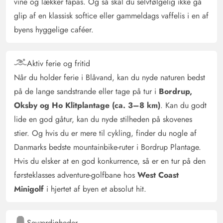
vine og lækker tapas. Og så skal du selvfølgelig ikke gå
glip af en klassisk softice eller gammeldags vaffelis i en af
byens hyggelige caféer.
Aktiv ferie og fritid
Når du holder ferie i Blåvand, kan du nyde naturen bedst
på de lange sandstrande eller tage på tur i
Bordrup,
Oksby og Ho Klitplantage (ca. 3–8 km)
. Kan du godt
lide en god gåtur, kan du nyde stilheden på skovenes
stier. Og hvis du er mere til cykling, finder du nogle af
Danmarks bedste mountainbike-ruter i Bordrup Plantage.
Hvis du elsker at en god konkurrence, så er en tur på den
førsteklasses adventure-golfbane hos
West Coast
Minigolf
i hjertet af byen et absolut hit.
Seværdigheder