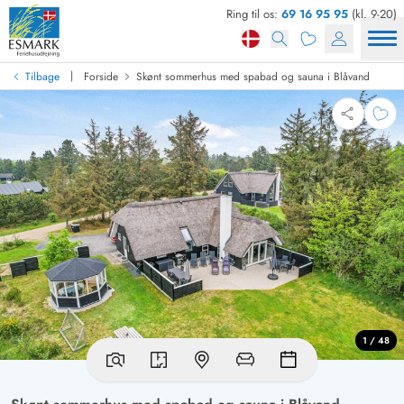
Ring til os:
69 16 95 95
(kl. 9-20)
|
Tilbage
Forside
Skønt sommerhus med spabad og sauna i Blåvand
1 / 48