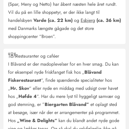
Nick Börner
5 ud af 5
(Spar, Meny og Netto) har åbent næsten hele året rundt.
5 ud af 5
5 out of 5
04/01/2025
Deutschland
Vil du på en lille shoppetyr, er der ikke langt til
AI Oversat
(Se oprindelig)
handelsbyen
Varde (ca. 22 km)
og
Esbjerg
(ca. 36 km)
Skønt rummeligt feriehus i Blåvand. Ca. 5 minutters gang
med Danmarks længste gågade og det store
fra havet og bymidten. Udstyret med alle nødvendige
shoppingcenter “Broen”.
redskaber. Skøn lille sauna i huset samt spabad og pejs
til kolde, snefyldte dage.
Restauranter og caféer
I Blåvand er der madoplevelser for en hver smag. Du kan
Jan Welslau
5 ud af 5
for eksempel nyde friskfanget fisk hos „
Blåvand
5 ud af 5
5 out of 5
28/12/2024
Deutschland
Fiskerestaurant
“, finde spændende specialiteter hos
AI Oversat
(Se oprindelig)
„
Hr. Skov
“ eller nyde en middag med udsigt over havet
Vi havde en vidunderlig tid i dette feriehus! Indretningen
hos „
Høfde 4
“. Har du mere lyst til hyggeligt samvær og
er stilfuld og hyggelig, køkkenet perfekt udstyret, og
god stemning, er ”
Biergarten Blåvand”
et oplagt sted
pejsen sørger for en herlig atmosfære. Alt var meget
at besøge, især når der er arrangementer på programmet.
rent, og beliggenheden er ideel, især om vinteren. Et
Hos
„Wine & Delights“
kan du blandt andet nyde gode
ægte hjem væk fra hjemmet – absolut
vine og lækker tapas. Og så skal du selvfølgelig ikke gå