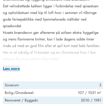
Det velindrettede køkken ligger i forbindelse med spisestuen
og opholdsstuen med kip til loft hvor i sammen vil tilbringe
gode ferieøjeblikke med hjemmelavede måltider ved
spisebordet.
Husets brændeovn gør aftenerne på sofaen ekstra hyggelige
og mens flammerne knitrer, kan I lade dagens sidste timer
rinde ud med en god film eller et spil kort med hele familien.
Her er et udvalg af Tv-kanaler og en chromecast hvor I kan
streame fra jeres telefon eller tablet.
Huset er desuden udstyret med en varmepumpe, som hele året
Læs mere
rundt sørger for en god temperatur og et behageligt rumklima.
Det gør huset energivenligt og kan mærkes på en lavere
Soverum:
3
strømforbrug.
Badeværelse med sauna og tømmespa
Bolig-/Grundareal:
107 / 1051 m²
Sommerhuset har tre soveværelser, 2 med dobbeltsenge og 1
Renoveret /
Byggeår:
2010 /
1981
med en enkelt seng. I husets badeværelse er der installeret