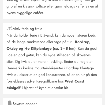
anbefalelsesværdigt!
glip af en klassisk softice eller gammeldags vaffelis i en af
byens hyggelige caféer.
Arno Maahs
5 ud af 5
5 ud af 5
5 out of 5
21/10/2024
Deutschland
Aktiv ferie og fritid
AI Oversat
(Se oprindelig)
Når du holder ferie i Blåvand, kan du nyde naturen bedst
Alt var til stede, hvad man har brug for på ferie.
på de lange sandstrande eller tage på tur i
Bordrup,
Oksby og Ho Klitplantage (ca. 3–8 km)
. Kan du godt
Manfred Frischmuth
lide en god gåtur, kan du nyde stilheden på skovenes
5 ud af 5
5 ud af 5
5 out of 5
01/10/2024
Deutschland
stier. Og hvis du er mere til cykling, finder du nogle af
AI Oversat
(Se oprindelig)
Danmarks bedste mountainbike-ruter i Bordrup Plantage.
Vi fandt sommerhuset super gennemtænkt og hyggeligt
Hvis du elsker at en god konkurrence, så er en tur på den
indrettet. Udlejerne har virkelig indrettet det med
førsteklasses adventure-golfbane hos
West Coast
kærlighed til detaljen
Minigolf
i hjertet af byen et absolut hit.
Horst Keitsch
4.5 ud af 5
Seværdigheder