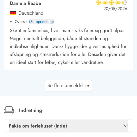
Daniela Raabe
4.5 ud af 5
4.5 ud af 5
4.5 out of 5
20/05/2026
Deutschland
AI Oversat
(Se oprindelig)
Skønt enfamiliehus, hvor man straks føler sig godt tilpas.
Meget centralt beliggende, både til stranden og
indkøbsmuligheder. Dansk hygge, der giver mulighed for
afslapning og stressreduktion for alle. Desuden giver det
en ideel start for løbe-, cykel- eller vandreture.
Gast
5 ud af 5
Se flere anmeldelser
5 ud af 5
5 out of 5
12/05/2026
Deutschland
AI Oversat
(Se oprindelig)
Meget skønt, kærligt indrettet feriehus. Der manglede os
Indretning
ikke noget. Køkkenet er udstyret med alt, hvad man kun
kan ønske sig.
Fakta om feriehuset (inde)