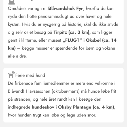
4.5 ud af 5
4.5 out of 5
25/09/2024
Deutschland
Områdets vartegn er
Blåvandshuk Fyr
, hvorfra du kan
AI Oversat
(Se oprindelig)
nyde den flotte panoramaudsigt ud over havet og hele
I sommerhuset var der alt, hvad man har brug for. Det er
kysten. Hvis du er nysgerrig på historie, skal du ikke snyde
pænt og komfortabelt indrettet.
dig selv or et besøg på
Tirpitz (ca. 3 km),
som ligger
gemt i klitterne, eller museet
„FLUGT“ i Oksbøl (ca. 14
km)
– begge museer er spændende for børn og voksne i
alle aldre.
Ferie med hund
De firbenede familiemedlemmer er mere end velkomne i
Blåvand! I lavsæsonen (oktober-marts) må hunde løbe frit
på stranden, og hele året rundt kan I besøge den
indhegnede
hundeskov i Oksby Plantage (ca. 4 km)
,
hvor hunden trygt kan løbe og lege uden snor.