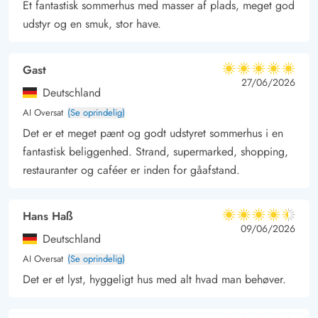
Et fantastisk sommerhus med masser af plads, meget god
Med Blåvands hyggelige bymidte blot 150 m fra huset, bliver
udstyr og en smuk, stor have.
der med garanti også tid til en dag med shopping og
caféhygge. Her kan I besøge de mange forretninger,
Gast
5 ud af 5
restauranter og is caféer, og ikke mindst det lokale
5 ud af 5
5 out of 5
27/06/2026
Deutschland
bolsjekogeri.
AI Oversat
(Se oprindelig)
Det er et meget pænt og godt udstyret sommerhus i en
fantastisk beliggenhed. Strand, supermarked, shopping,
restauranter og caféer er inden for gåafstand.
Hans Haß
4.5 ud af 5
4.5 ud af 5
4.5 out of 5
09/06/2026
Deutschland
AI Oversat
(Se oprindelig)
Det er et lyst, hyggeligt hus med alt hvad man behøver.