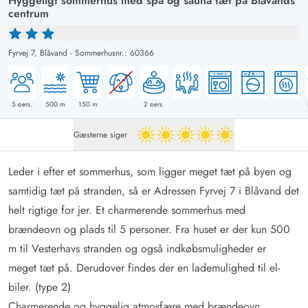
Hyggeligt sommerhus med spa og sauna tæt på Blåvands
centrum
Fyrvej 7,
Blåvand
-
Sommerhusnr.: 60366
5
pers.
500
m
150
m
2
pers.
Gæsterne siger
5 ud af 5
Leder i efter et sommerhus, som ligger meget tæt på byen og
samtidig tæt på stranden, så er Adressen Fyrvej 7 i Blåvand det
helt rigtige for jer. Et charmerende sommerhus med
brændeovn og plads til 5 personer. Fra huset er der kun 500
m til Vesterhavs stranden og også indkøbsmuligheder er
meget tæt på. Derudover findes der en lademulighed til el-
biler. (type 2)
Charmerende og hyggelig atmosfære med brændeovn