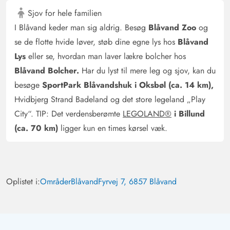
Sjov for hele familien
I Blåvand keder man sig aldrig. Besøg
Blåvand Zoo
og
se de flotte hvide løver, støb dine egne lys hos
Blåvand
Lys
eller se, hvordan man laver lækre bolcher hos
Blåvand Bolcher.
Har du lyst til mere leg og sjov, kan du
besøge
SportPark Blåvandshuk i Oksbøl (ca. 14 km),
Hvidbjerg Strand Badeland og det store legeland „Play
City“. TIP: Det verdensberømte
LEGOLAND®
i Billund
(ca. 70 km)
ligger kun en times kørsel væk.
Oplistet i:
Områder
Blåvand
Fyrvej 7, 6857 Blåvand