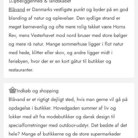
Beliggenhed & landskabet
Huset er i en meget god stand Og meget velholdt Vi
Blåvand
er Danmarks vestligste punkt og byder på en god
følte os meget godt tilpas
blanding af natur og oplevelser. Den sydlige strand er
meget børnevenlig og ofte mere rolig takket være Horns
Rev, mens Vesterhavet mod nord bruser med store bølger
Stefanie Nagel
4.5 ud af 5
4.5 ud af 5
4.5 out of 5
03/05/2025
og mere rå natur. Mange sommerhuse ligger i flot natur
Deutschland
med hede, klitter eller skov, og andre ligger midt i
AI Oversat
(Se oprindelig)
feriebyen, hvor der er en kort gåtur til butikker og
Et hus at føle sig godt tilpas i. Meget kærligt indrettet.
restauranter.
En altid solrig rummelig terrasse. I køkkenet er alt til
stede, hvad man har brug for. Husets opdeling er meget
tiltalende. Et stort fælles område, men med mange
Indkøb og shopping
hyggelige hjørner til at trække sig tilbage i. Huset, især
Blåvand er et rigtigt dejligt sted, hvis man gerne vil gå på
køkkenet, virker ved første øjekast lidt tilfældigt
opdagelse i butikker. Hovedgaden summer af liv og
sammensat. Men alt er i orden, og man føler sig derfor
lokker med alt fra modebutikker og dansk design til
hurtigt hjemme, tror jeg.
specialforretninger med outdoor-udstyr. Det bedste af det
hele? Mange af butikkerne og de store supermarkeder