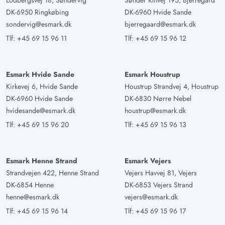
Lodbergsvej 18, Søndervig
Sønder Klitvej 195, Bjerregård
DK-6950 Ringkøbing
DK-6960 Hvide Sande
sondervig@esmark.dk
bjerregaard@esmark.dk
Tlf:
+45 69 15 96 11
Tlf:
+45 69 15 96 12
Esmark Hvide Sande
Esmark Houstrup
Kirkevej 6, Hvide Sande
Houstrup Strandvej 4, Houstrup
DK-6960 Hvide Sande
DK-6830 Nørre Nebel
hvidesande@esmark.dk
houstrup@esmark.dk
Tlf:
+45 69 15 96 20
Tlf:
+45 69 15 96 13
Esmark Henne Strand
Esmark Vejers
Strandvejen 422, Henne Strand
Vejers Havvej 81, Vejers
DK-6854 Henne
DK-6853 Vejers Strand
henne@esmark.dk
vejers@esmark.dk
Tlf:
+45 69 15 96 14
Tlf:
+45 69 15 96 17